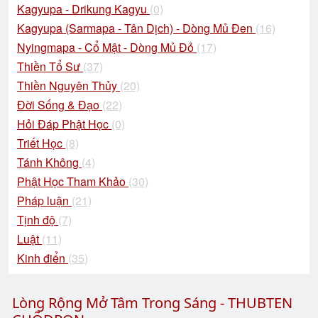
Kagyupa - Drikung Kagyu
(0)
Kagyupa (Sarmapa - Tân Dịch) - Dòng Mủ Đen
(16)
Nyingmapa - Cổ Mật - Dòng Mủ Đỏ
(17)
Thiền Tổ Sư
(37)
Thiền Nguyên Thủy
(20)
Đời Sống & Đạo
(22)
Hỏi Đáp Phật Học
(0)
Triết Học
(8)
Tánh Không
(4)
Phật Học Tham Khảo
(30)
Pháp luận
(21)
Tịnh độ
(7)
Luật
(11)
Kinh điển
(35)
Lòng Rộng Mở Tâm Trong Sáng - THUBTEN