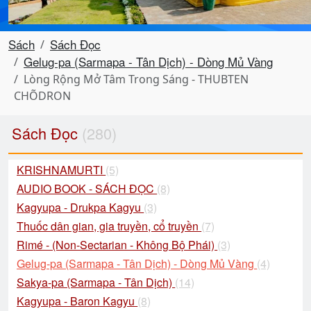
Sách
Sách Đọc
Gelug-pa (Sarmapa - Tân Dịch) - Dòng Mủ Vàng
Lòng Rộng Mở Tâm Trong Sáng - THUBTEN
CHÕDRON
Sách Đọc
(280)
KRISHNAMURTI
(5)
AUDIO BOOK - SÁCH ĐỌC
(8)
Kagyupa - Drukpa Kagyu
(3)
Thuốc dân gian, gia truyền, cổ truyền
(7)
Rimé - (Non-Sectarian - Không Bộ Phái)
(3)
Gelug-pa (Sarmapa - Tân Dịch) - Dòng Mủ Vàng
(4)
Sakya-pa (Sarmapa - Tân Dịch)
(14)
Kagyupa - Baron Kagyu
(8)