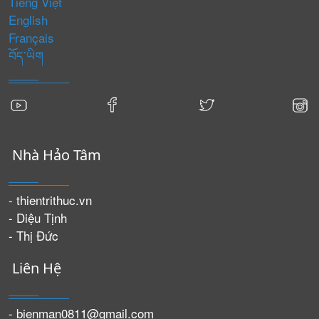
Tiếng Việt
English
Français
བོད་ཡིག
Nhà Hảo Tâm
- thientrithuc.vn
- Diệu Tịnh
- Thị Đức
Liên Hệ
- bienman0811@gmail.com