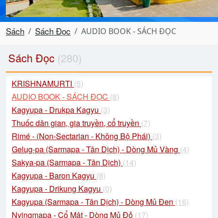
Sách
Sách Đọc
AUDIO BOOK - SÁCH ĐỌC
Sách Đọc
(280)
KRISHNAMURTI
(5)
AUDIO BOOK - SÁCH ĐỌC
(8)
Kagyupa - Drukpa Kagyu
(3)
Thuốc dân gian, gia truyền, cổ truyền
(7)
Rimé - (Non-Sectarian - Không Bộ Phái)
(3)
Gelug-pa (Sarmapa - Tân Dịch) - Dòng Mủ Vàng
(4)
Sakya-pa (Sarmapa - Tân Dịch)
(14)
Kagyupa - Baron Kagyu
(8)
Kagyupa - Drikung Kagyu
(0)
Kagyupa (Sarmapa - Tân Dịch) - Dòng Mủ Đen
(16)
Nyingmapa - Cổ Mật - Dòng Mủ Đỏ
(17)