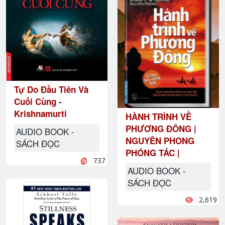
Tự Do Đầu Tiên Và
Cuối Cùng -
Krishnamurti
HÀNH TRÌNH VỀ
PHƯƠNG ĐÔNG |
AUDIO BOOK -
NGUYÊN PHONG
SÁCH ĐỌC
PHÓNG TÁC |
737
AUDIO BOOK -
SÁCH ĐỌC
2,619