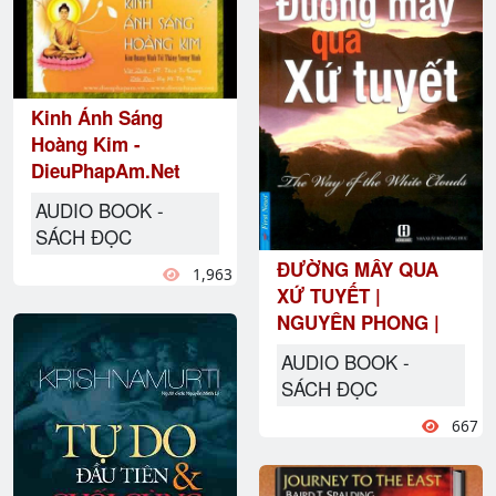
Kinh Ánh Sáng
Hoàng Kim -
DieuPhapAm.Net
AUDIO BOOK -
SÁCH ĐỌC
ĐƯỜNG MÂY QUA
1,963
XỨ TUYẾT |
NGUYÊN PHONG |
AUDIO BOOK -
SÁCH ĐỌC
667