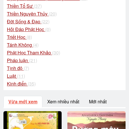
Thiền Tổ Sư
(37)
Thiền Nguyên Thủy
(20)
Đời Sống & Đạo
(22)
Hỏi Đáp Phật Học
(0)
Triết Học
(8)
Tánh Không
(4)
Phật Học Tham Khảo
(30)
Pháp luận
(21)
Tịnh độ
(7)
Luật
(11)
Kinh điển
(35)
Vừa mới xem
Xem nhiều nhất
Mới nhất