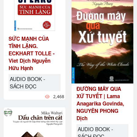
SỨC MẠNH CỦA
TĨNH LẶNG.
ECKHART TOLLE -
Viet Dịch Nguyễn
Hữu Hạnh
AUDIO BOOK -
SÁCH ĐỌC
ĐƯỜNG MÂY QUA
XỨ TUYẾT | Lama
2,468
Anagarika Govinda,
NGUYÊN PHONG
Dịch
AUDIO BOOK -
SÁCH ĐỌC