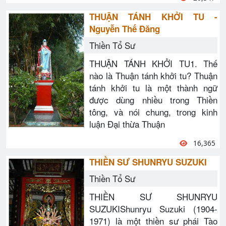
THUẬN TÁNH KHỞI TU -
Nguyễn Thế Đăng
Thiền Tổ Sư
THUẬN TÁNH KHỞI TU1. Thế
nào là Thuận tánh khởi tu? Thuận
tánh khởi tu là một thành ngữ
được dùng nhiều trong Thiền
tông, và nói chung, trong kinh
luận Đại thừa Thuận
16,365
THIỀN SƯ SHUNRYU SUZUKI
Thiền Tổ Sư
THIỀN SƯ SHUNRYU
SUZUKIShunryu Suzuki (1904-
1971) là một thiền sư phái Tào