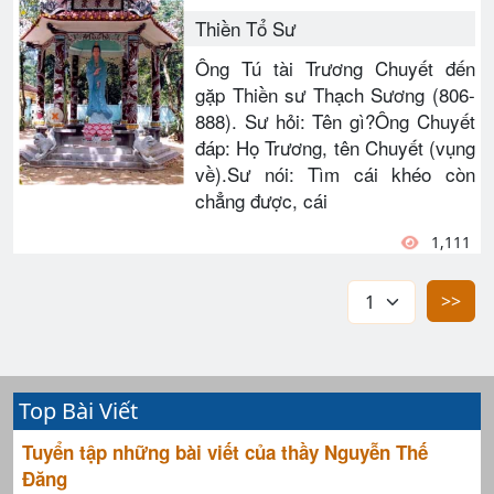
Thiền Tổ Sư
Ông Tú tài Trương Chuyết đến
gặp Thiền sư Thạch Sương (806-
888). Sư hỏi: Tên gì?Ông Chuyết
đáp: Họ Trương, tên Chuyết (vụng
về).Sư nói: Tìm cái khéo còn
chẳng được, cái
1,111
>>
Top Bài Viết
Tuyển tập những bài viết của thầy Nguyễn Thế
Đăng