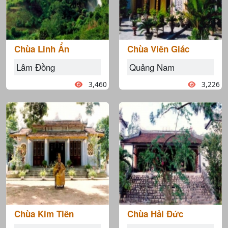
Chùa Linh Ẩn
Chùa Viên Giác
Lâm Đồng
Quảng Nam
3,460
3,226
Chùa Kim Tiên
Chùa Hải Đức