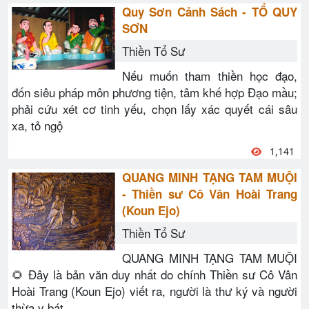
Quy Sơn Cảnh Sách - TỔ QUY
SƠN
Thiền Tổ Sư
Nếu muốn tham thiền học đạo,
đốn siêu pháp môn phương tiện, tâm khế hợp Đạo mầu;
phải cứu xét cơ tinh yếu, chọn lấy xác quyết cái sâu
xa, tỏ ngộ
1,141
QUANG MINH TẠNG TAM MUỘI
- Thiền sư Cô Vân Hoài Trang
(Koun Ejo)
Thiền Tổ Sư
QUANG MINH TẠNG TAM MUỘI
🌻 Đây là bản văn duy nhất do chính Thiền sư Cô Vân
Hoài Trang (Koun Ejo) viết ra, người là thư ký và người
thừa y bát