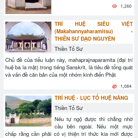
1,260
TRÍ HUỆ SIÊU VIỆT
(Makahannyaharamitsu) -
THIỀN SƯ ĐẠO NGUYÊN
Thiền Tổ Sư
Chủ đề của tiểu luận này, mahaprajnaparamita (đại trí
huệ ba la mật) trong tiếng Sanskrit, là tiêu đề tổng quát
và vấn đề căn bản của một nhóm kinh điển Phật
1,084
TRÍ HUỆ - LỤC TỔ HUỆ NĂNG
Thiền Tổ Sư
Nếu tự ngộ được thì chẳng nhờ
cầu bên ngoài. Nếu một mực
chấp rằng cần phải có vị thiện tri thức kia mới được