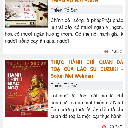
THIỀN SƯ ĐẠI HẠNH
Thiền Tổ Sư
Chính đời sống là phápPhật pháp
là trái cây có mười ngàn vị ngon,
hoa có mười ngàn hương thơm. Có thể nói hành giả là
người trồng cây ăn quả, người
1,032
THỰC HÀNH CHỈ QUẢN ĐẢ
TOẠ CỦA LÃO SƯ SUZUKI -
Sojun Mel Weiman
Thiền Tổ Sư
Tôi nhớ đã đọc một mô tả chỉ
quản đả toạ do một thiền sư Nhật
Bản đương thời. Vị ấy diễn tả chỉ
quản đả toạ là một loại thực hành
20,347