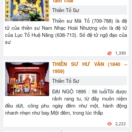
Tâm Thái
Thiền Tổ Sư
Thiền sư Mã Tổ (709-788) là đệ
tử của thiền sư Nam Nhạc Hoài Nhượng vốn là đệ tử
của Lục Tổ Huệ Năng (638-713). Số đệ tử ngộ đạo của
sư
1,330
THIỀN SƯ HƯ VÂN (1840 –
1959)
Thiền Tổ Sư
ĐẠI NGỘ 1895 : 56 tuổiTôi được
rảnh rang tu, từ đây muôn niệm
đều dứt, công phu ngày đêm như một, hành động
nhanh nhẹn như bay.Một đêm, trong lúc thắp
2,222