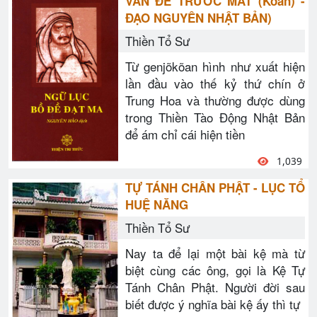
VẤN ĐỀ TRƯỚC MẮT (Koan) -
ĐẠO NGUYÊN NHẬT BẢN)
Thiền Tổ Sư
Từ genjõkõan hình như xuất hiện
lần đầu vào thế kỷ thứ chín ở
Trung Hoa và thường được dùng
trong Thiền Tào Động Nhật Bản
để ám chỉ cái hiện tiền
1,039
TỰ TÁNH CHÂN PHẬT - LỤC TỔ
HUỆ NĂNG
Thiền Tổ Sư
Nay ta để lại một bài kệ mà từ
biệt cùng các ông, gọi là Kệ Tự
Tánh Chân Phật. Người đời sau
biết được ý nghĩa bài kệ ấy thì tự