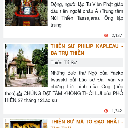
Động, người lập Tu Viện Phật giáo
đầu tiên ngoài châu Á (Trung tâm
Núi Thiền Tassajara). Ông lập
trung
2,137
THIỀN SƯ PHILIP KAPLEAU -
BA TRỤ THIỀN
Thiền Tổ Sư
Những Bức thư Ngộ của Yaeko
Iwasaki gửi Lão sư Đại Vân và
những Lời bình của Ông (tiếp
theo).📩 CHỨNG ĐẠT TÂM KHÔNG THỐI LUI của PHỔ
HIỀN,27 tháng 12Lão sư
1,342
THIỀN SƯ MÃ TỔ ĐẠO NHẤT -