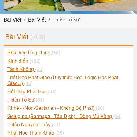
Bài Viết
Bài Viết
Thiền Tổ Sư
Bài Viết
(703)
Phật học Ứng Dụng
(58)
Kinh điển
(102)
Tánh Không
(25)
Triết Học Phật Giáo (Duy thức Học, Logic Học Phật
Giáo...)
(46)
Hỏi Đáp Phật Học
(43)
Thiền Tổ Sư
(81)
Rimé - (Non-Sectarian - Không Bộ Phái)
(26)
Gelug-pa (Sarmapa - Tân Dịch) - Dòng Mủ Vàng
(26)
Thiền Nguyên Thủy
(41)
Phật Học Tham Khảo
(35)