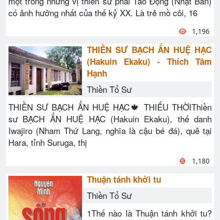
một trong những vị thiền sư phái Tào Động (Nhật Bản)
có ảnh hưởng nhất của thế kỷ XX. Là trẻ mồ côi, 16
1,196
THIỀN SƯ BẠCH ẨN HUỆ HẠC
(Hakuin Ekaku) - Thích Tâm
Hạnh
Thiền Tổ Sư
THIỀN SƯ BẠCH ẨN HUỆ HẠC🍁 THIẾU THỜIThiền
sư BẠCH ẨN HUỆ HẠC (Hakuin Ekaku), thế danh
Iwajiro (Nham Thứ Lang, nghĩa là cậu bé đá), quê tại
Hara, tỉnh Suruga, thị
1,180
Thuận tánh khởi tu
Thiền Tổ Sư
1Thế nào là Thuận tánh khởi tu?