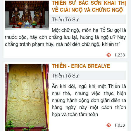
THIỀN SƯ BÁC SƠN KHAI THỊ
VỀ GIẢI NGỘ VÀ CHỨNG NGỘ
Thiền Tổ Sư
Một chữ ngộ, môn hạ Tổ Sư gọi là
thuốc độc, hãy còn chẳng lưu lại, huống là ngộ ư? Nay
chẳng tránh phạm húy, mà nói đến chữ ngộ, khiến trí
1,238
THIỀN - ERICA BREALYE
Thiền Tổ Sư
Ăn khi đói, ngủ khi mệt Thiền là
như thế, nhưng việc thực hiện
những hành động đơn giản diễn ra
hàng ngày này một cách thích
hợp và toàn tâm toàn
1,033