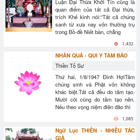
Luận Đại Thừa Khởi Tín cũng là
quan điểm của tất cả Đại thừa,
trích Khế kinh nói:“Tất cả chúng
sanh từ xưa nay vốn thường trụ
trong Bồ-đề Niết bàn, chẳng
1,432
NHÂN QUẢ - QUI Y TAM BẢO
Thiền Tổ Sư
Thứ hai, 1/8/1947 Đinh HợiTâm
chúng sinh và Phật vốn không
khác biệt.Tất cả đều do tâm tạo.
Mười cõi cũng do tâm tạo nên.
Nếu theo vọng niệm điên đảo thì
1,085
Ngữ Lục THIỀN - NHIỀU TÁC
GIẢ