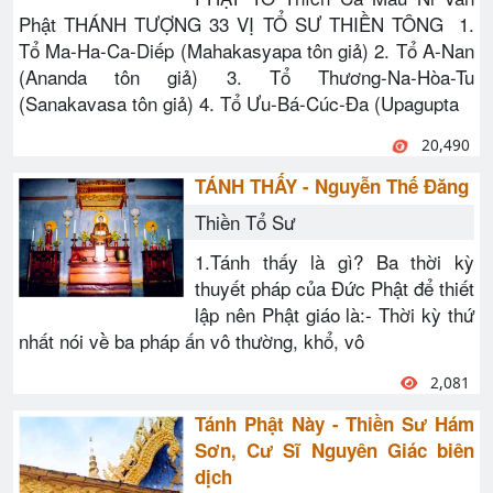
Phật THÁNH TƯỢNG 33 VỊ TỔ SƯ THIỀN TÔNG 1.
Tổ Ma-Ha-Ca-Diếp (Mahakasyapa tôn giả) 2. Tổ A-Nan
(Ananda tôn giả) 3. Tổ Thương-Na-Hòa-Tu
(Sanakavasa tôn giả) 4. Tổ Ưu-Bá-Cúc-Đa (Upagupta
20,490
TÁNH THẤY - Nguyễn Thế Đăng
Thiền Tổ Sư
1.Tánh thấy là gì? Ba thời kỳ
thuyết pháp của Đức Phật để thiết
lập nên Phật giáo là:- Thời kỳ thứ
nhất nói về ba pháp ấn vô thường, khổ, vô
2,081
Tánh Phật Này - Thiền Sư Hám
Sơn, Cư Sĩ Nguyên Giác biên
dịch