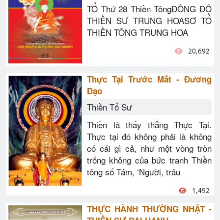
TỔ Thứ 28 Thiền TôngĐÔNG ĐỘ
THIỀN SƯ TRUNG HOASƠ TỔ
THIỀN TÔNG TRUNG HOA
20,692
Thực Tại Trước Mắt - Đương
Đạo
Thiền Tổ Sư
Thiền là thấy thẳng Thực Tại.
Thực tại đó không phải là không
có cái gì cả, như một vòng tròn
trống không của bức tranh Thiền
tông số Tám, ‘Người, trâu
1,492
THỰC HÀNH THƯỜNG NHẬT -