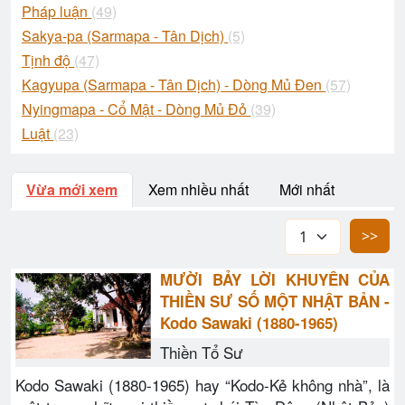
Pháp luận
(49)
Sakya-pa (Sarmapa - Tân Dịch)
(5)
Tịnh độ
(47)
Kagyupa (Sarmapa - Tân Dịch) - Dòng Mủ Đen
(57)
Nyingmapa - Cổ Mật - Dòng Mủ Đỏ
(39)
Luật
(23)
Vừa mới xem
Xem nhiều nhất
Mới nhất
>>
MƯỜI BẢY LỜI KHUYÊN CỦA
THIỀN SƯ SỐ MỘT NHẬT BẢN -
Kodo Sawaki (1880-1965)
Thiền Tổ Sư
Kodo Sawaki (1880-1965) hay “Kodo-Kẻ không nhà”, là