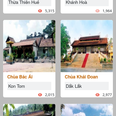
Thừa Thiên Huế
Khánh Hoà
5,315
1,964
Chùa Bác Ái
Chùa Khải Đoan
Kon Tom
Dắk Lắk
2,015
2,977