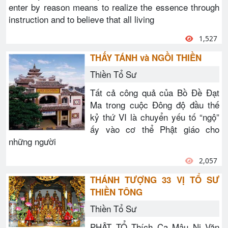
enter by reason means to realize the essence through
instruction and to believe that all living
1,527
THẤY TÁNH và NGỒI THIỀN
Thiền Tổ Sư
Tất cả công quả của Bồ Đề Đạt
Ma trong cuộc Đông độ đầu thế
kỷ thứ VI là chuyển yếu tố “ngộ”
ấy vào cơ thể Phật giáo cho
những người
2,057
THÁNH TƯỢNG 33 VỊ TỔ SƯ
THIỀN TÔNG
Thiền Tổ Sư
PHẬT TỔ Thích Ca Mâu Ni Văn