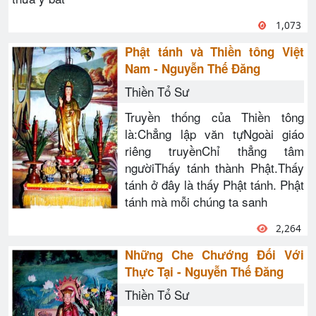
1,073
Phật tánh và Thiền tông Việt
Nam - Nguyễn Thế Đăng
Thiền Tổ Sư
Truyền thống của Thiền tông
là:Chẳng lập văn tựNgoài giáo
riêng truyềnChỉ thẳng tâm
ngườiThấy tánh thành Phật.Thấy
tánh ở đây là thấy Phật tánh. Phật
tánh mà mỗi chúng ta sanh
2,264
Những Che Chướng Đối Với
Thực Tại - Nguyễn Thế Đăng
Thiền Tổ Sư