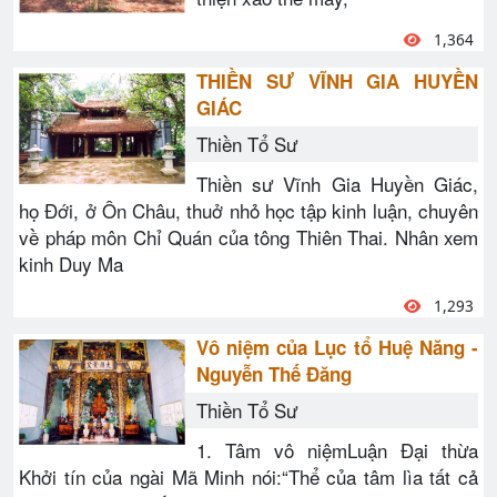
1,364
THIỀN SƯ VĨNH GIA HUYỀN
GIÁC
Thiền Tổ Sư
Thiền sư Vĩnh Gia Huyền Giác,
họ Đới, ở Ôn Châu, thuở nhỏ học tập kinh luận, chuyên
về pháp môn Chỉ Quán của tông Thiên Thai. Nhân xem
kinh Duy Ma
1,293
Vô niệm của Lục tổ Huệ Năng -
Nguyễn Thế Đăng
Thiền Tổ Sư
1. Tâm vô niệmLuận Đại thừa
Khởi tín của ngài Mã Minh nói:“Thể của tâm lìa tất cả