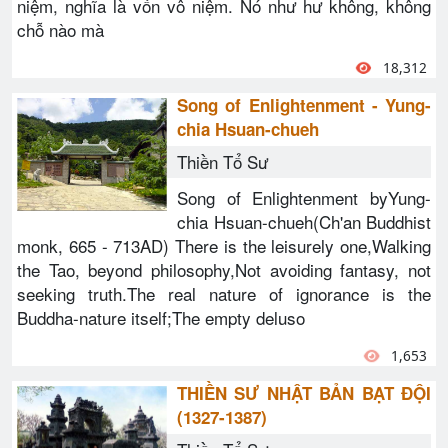
niệm, nghĩa là vốn vô niệm. Nó như hư không, không
chỗ nào mà
18,312
Song of Enlightenment - Yung-
chia Hsuan-chueh
Thiền Tổ Sư
Song of Enlightenment byYung-
chia Hsuan-chueh(Ch'an Buddhist
monk, 665 - 713AD) There is the leisurely one,Walking
the Tao, beyond philosophy,Not avoiding fantasy, not
seeking truth.The real nature of ignorance is the
Buddha-nature itself;The empty deluso
1,653
THIỀN SƯ NHẬT BẢN BẠT ĐỘI
(1327-1387)