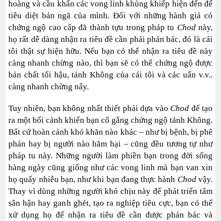
hoàng và cầu khẩn các vong linh khủng khiếp hiện đến để
tiêu diệt bản ngã của mình. Đối với những hành giả có
chứng ngộ cao cấp đã thành tựu trong pháp tu
Chod
này,
họ rất dễ dàng nhận ra tiêu đề cần phải phản bác, đó là cái
tôi thật sự hiện hữu. Nếu bạn có thể nhận ra tiêu đề này
càng nhanh chừng nào, thì bạn sẽ có thể chứng ngộ được
bản chất tối hậu, tánh Không của cái tôi và các uẩn v.v..
càng nhanh chừng nấy.
Tuy nhiên, bạn không nhất thiết phải dựa vào
Chod
để tạo
ra một bối cảnh khiến bạn cố gắng chứng ngộ tánh Không.
Bất cứ hoàn cảnh khó khăn nào khác – như bị bệnh, bị phê
phán hay bị người nào hãm hại – cũng đều tương tự như
pháp tu này. Những người làm phiền bạn trong đời sống
hàng ngày cũng giống như các vong linh mà bạn van xin
họ quấy nhiễu bạn, như khi bạn đang thực hành
Chod
vậy.
Thay vì dùng những người khó chịu này để phát triển tâm
sân hận hay ganh ghét, tạo ra nghiệp tiêu cực, bạn có thể
xử dụng họ để nhận ra tiêu đề cần được phản bác và