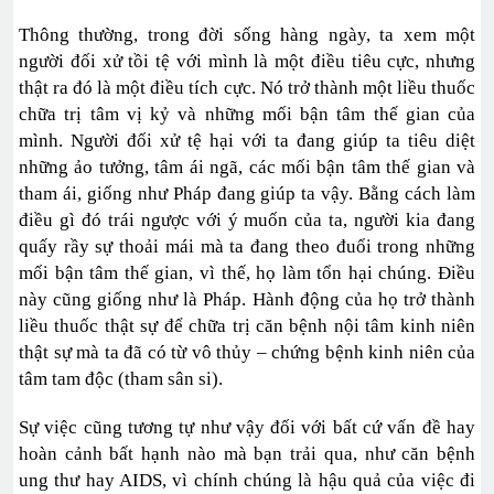
Thông thường, trong đời sống hàng ngày, ta xem một
người đối xử tồi tệ với mình là một điều tiêu cực, nhưng
thật ra đó là một điều tích cực. Nó trở thành một liều thuốc
chữa trị tâm vị kỷ và những mối bận tâm thế gian của
mình. Người đối xử tệ hại với ta đang giúp ta tiêu diệt
những ảo tưởng, tâm ái ngã, các mối bận tâm thế gian và
tham ái, giống như Pháp đang giúp ta vậy. Bằng cách làm
điều gì đó trái ngược với ý muốn của ta, người kia đang
quấy rầy sự thoải mái mà ta đang theo đuổi trong những
mối bận tâm thế gian, vì thế, họ làm tổn hại chúng. Điều
này cũng giống như là Pháp. Hành động của họ trở thành
liều thuốc thật sự để chữa trị căn bệnh nội tâm kinh niên
thật sự mà ta đã có từ vô thủy – chứng bệnh kinh niên của
tâm tam độc (tham sân si).
Sự việc cũng tương tự như vậy đối với bất cứ vấn đề hay
hoàn cảnh bất hạnh nào mà bạn trải qua, như căn bệnh
ung thư hay AIDS, vì chính chúng là hậu quả của việc đi