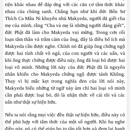
tiện khác nhau để đáp ứng với các căn cơ tâm thức khác
nhau của chúng sanh. Chẳng hạn như khi đức Bổn Sư
Thích Ca Mâu Ni khuyên nhủ Makyeda, người đã giết cha
mẹ của mình, rằng “Cha và mẹ là những người đáng giết”,
đức Phật đã làm cho Makyeda vui mừng. Trong cơn rối
loạn tâm thần và trầm cảm của ông, đây là điều bổ ích mà
Makyeda cần được nghe. Chính nó đã giúp ông chứng ngộ
được hai tính chất vô ngã, của con người và các uẩn, và
khi ông thực chứng được điều này, ông đã loại bỏ được hai
loại vô minh. Những lời này của đức Phật đã là nguyên
nhân khiến cho Makyeda chứng ngộ được tánh Không.
Thay vì bị mắc kẹt trong nghĩa đen của lời nói này,
Makyeda hiểu những từ ngữ này ám chỉ hai loại vô minh
cần phải được loại bỏ, đó là nhận thức về cái tôi và các
uẩn như thật sự hiện hữu.
Nếu ta nói rằng mọi việc đều thật sự hiện hữu, điều này có
thể phù hợp với tâm thức của một số người. Khi họ nghe
điều này, nó có thể giúp họ tu tập tốt hơn và đem lại hạnh