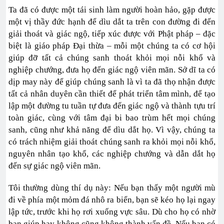
Ta đã có được một tái sinh làm người hoàn hảo, gặp được
một vị thầy đức hạnh để dìu dắt ta trên con đường đi đến
giải thoát và giác ngộ, tiếp xúc được với Phật pháp – đặc
biệt là giáo pháp Đại thừa – mỗi một chúng ta có cơ hội
giúp đỡ tất cả chúng sanh thoát khỏi mọi nỗi khổ và
nghiệp chướng, đưa họ đến giác ngộ viên mãn. Sở dĩ ta có
dịp may này để giúp chúng sanh là vì ta đã thọ nhận được
tất cả nhân duyên cần thiết để phát triển tâm mình, để tạo
lập một đường tu tuần tự đưa đến giác ngộ và thành tựu trí
toàn giác, cùng với tâm đại bi bao trùm hết mọi chúng
sanh, cũng như khả năng để dìu dắt họ. Vì vậy, chúng ta
có trách nhiệm giải thoát chúng sanh ra khỏi mọi nỗi khổ,
nguyên nhân tạo khổ, các nghiệp chướng và dẫn dắt họ
đến sự giác ngộ viên mãn.
Tôi thường dùng thí dụ này: Nếu bạn thấy một người mù
đi về phía một mỏm đá nhô ra biển, bạn sẽ kéo họ lại ngay
lập tức, trước khi họ rơi xuống vực sâu. Dù cho họ có nhờ
bạn giúp hay không cũng không thành vấn đề. Nếu bạn có