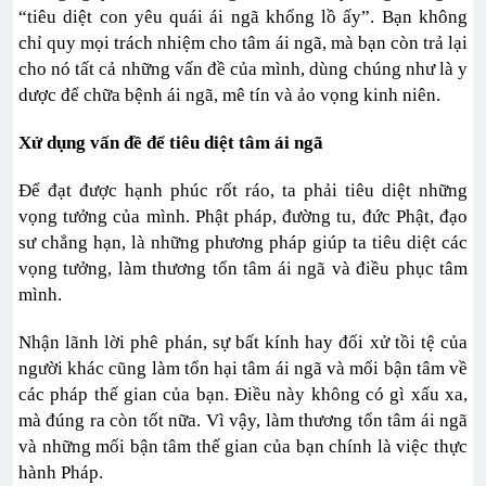
“tiêu diệt con yêu quái ái ngã khổng lồ ấy”. Bạn không
chỉ quy mọi trách nhiệm cho tâm ái ngã, mà bạn còn trả lại
cho nó tất cả những vấn đề của mình, dùng chúng như là y
dược để chữa bệnh ái ngã, mê tín và ảo vọng kinh niên.
Xử dụng vấn đề để tiêu diệt tâm ái ngã
Để đạt được hạnh phúc rốt ráo, ta phải tiêu diệt những
vọng tưởng của mình. Phật pháp, đường tu, đức Phật, đạo
sư chẳng hạn, là những phương pháp giúp ta tiêu diệt các
vọng tưởng, làm thương tổn tâm ái ngã và điều phục tâm
mình.
Nhận lãnh lời phê phán, sự bất kính hay đối xử tồi tệ của
người khác cũng làm tổn hại tâm ái ngã và mối bận tâm về
các pháp thế gian của bạn. Điều này không có gì xấu xa,
mà đúng ra còn tốt nữa. Vì vậy, làm thương tổn tâm ái ngã
và những mối bận tâm thế gian của bạn chính là việc thực
hành Pháp.