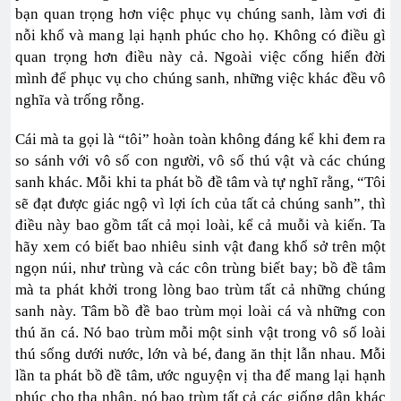
bạn quan trọng hơn việc phục vụ chúng sanh, làm vơi đi
nỗi khổ và mang lại hạnh phúc cho họ. Không có điều gì
quan trọng hơn điều này cả. Ngoài việc cống hiến đời
mình để phục vụ cho chúng sanh, những việc khác đều vô
nghĩa và trống rỗng.
Cái mà ta gọi là “tôi” hoàn toàn không đáng kể khi đem ra
so sánh với vô số con người, vô số thú vật và các chúng
sanh khác. Mỗi khi ta phát bồ đề tâm và tự nghĩ rằng, “Tôi
sẽ đạt được giác ngộ vì lợi ích của tất cả chúng sanh”, thì
điều này bao gồm tất cả mọi loài, kể cả muỗi và kiến. Ta
hãy xem có biết bao nhiêu sinh vật đang khổ sở trên một
ngọn núi, như trùng và các côn trùng biết bay; bồ đề tâm
mà ta phát khởi trong lòng bao trùm tất cả những chúng
sanh này. Tâm bồ đề bao trùm mọi loài cá và những con
thú ăn cá. Nó bao trùm mỗi một sinh vật trong vô số loài
thú sống dưới nước, lớn và bé, đang ăn thịt lẫn nhau. Mỗi
lần ta phát bồ đề tâm, ước nguyện vị tha để mang lại hạnh
phúc cho tha nhân, nó bao trùm tất cả các giống dân khác