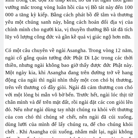
vướng mắc trong vòng luân hồi của vị Bồ tát này đến 100
000 a tăng kỳ kiếp. Bằng cách phát bồ đề tâm và thương
yêu một chúng sanh này, bằng cách hoán đổi địa vị của
chính mình cho người kia, vị thuyền thưởng Bồ tát đã tích
lũy vô lượng công đức và gần kề quả vị giác ngộ hơn nữa.
Có một câu chuyên về ngài Asangha. Trong vòng 12 năm,
ngài cố gắng quán tưởng đức Phật Di Lặc trong các thời
thiền, nhưng ngài không bao giờ thấy được đức Phật này.
Một ngày kia, khi Asangha đang trên đường trở về hang
động của ngài thì ngài nhìn thấy một con chó bị thương,
trên vết thương có đầy giòi. Ngài đã cảm thương con chó
với một lòng bi mẫn vô bờ bến. Trước hết, ngài lóc thịt từ
chân mình và để trên mặt đất, rồi ngài đặt các con giòi lên
đó. Nếu như ngài dùng tay nhặt chúng ra khỏi vết thương
của con chó thì chúng sẽ chết, nên ngài đã cúi xuống,
dùng lưỡi của mình để lấy chúng ra, để cho chúng khỏi
chết . Khi Asangha cúi xuống, nhắm mắt lại, ngài không