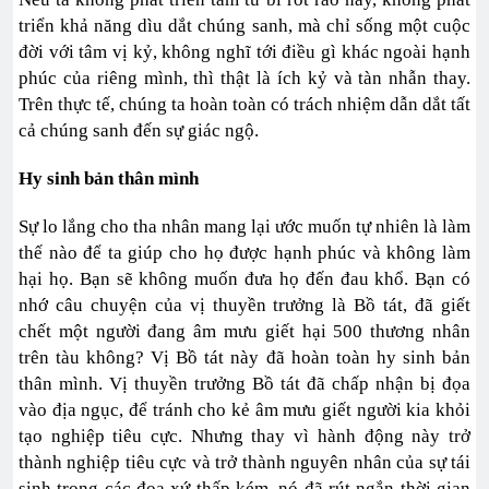
triển khả năng dìu dắt chúng sanh, mà chỉ sống một cuộc
đời với tâm vị kỷ, không nghĩ tới điều gì khác ngoài hạnh
phúc của riêng mình, thì thật là ích kỷ và tàn nhẫn thay.
Trên thực tế, chúng ta hoàn toàn có trách nhiệm dẫn dắt tất
cả chúng sanh đến sự giác ngộ.
Hy sinh bản thân mình
Sự lo lắng cho tha nhân mang lại ước muốn tự nhiên là làm
thế nào để ta giúp cho họ được hạnh phúc và không làm
hại họ. Bạn sẽ không muốn đưa họ đến đau khổ. Bạn có
nhớ câu chuyện của vị thuyền trưởng là Bồ tát, đã giết
chết một người đang âm mưu giết hại 500 thương nhân
trên tàu không? Vị Bồ tát này đã hoàn toàn hy sinh bản
thân mình. Vị thuyền trưởng Bồ tát đã chấp nhận bị đọa
vào địa ngục, để tránh cho kẻ âm mưu giết người kia khỏi
tạo nghiệp tiêu cực. Nhưng thay vì hành động này trở
thành nghiệp tiêu cực và trở thành nguyên nhân của sự tái
sinh trong các đọa xứ thấp kém, nó đã rút ngắn thời gian