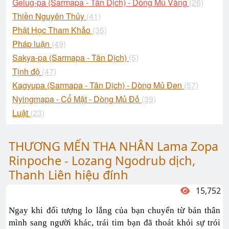
Gelug-pa (Sarmapa - Tân Dịch) - Dòng Mủ Vàng
(26)
Thiền Nguyên Thủy
(41)
Phật Học Tham Khảo
(35)
Pháp luận
(49)
Sakya-pa (Sarmapa - Tân Dịch)
(5)
Tịnh độ
(47)
Kagyupa (Sarmapa - Tân Dịch) - Dòng Mủ Đen
(57)
Nyingmapa - Cổ Mật - Dòng Mủ Đỏ
(39)
Luật
(23)
THƯƠNG MẾN THA NHÂN Lama Zopa
Rinpoche - Lozang Ngodrub dịch,
Thanh Liên hiệu đính
15,752
Ngay khi đối tượng lo lắng của bạn chuyển từ bản thân
mình sang người khác, trái tim bạn đã thoát khỏi sự trói