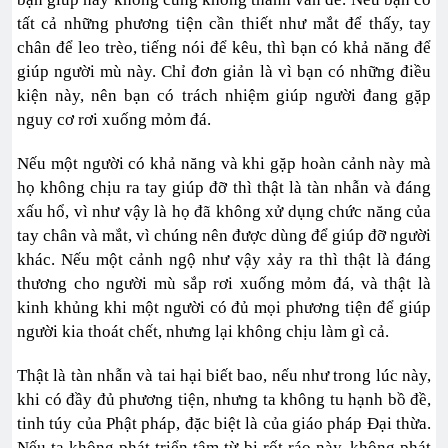
tất cả những phương tiện cần thiết như mắt để thấy, tay
chân để leo trèo, tiếng nói để kêu, thì bạn có khả năng để
giúp người mù này. Chỉ đơn giản là vì bạn có những điều
kiện này, nên bạn có trách nhiệm giúp người đang gặp
nguy cơ rơi xuống mỏm đá.
Nếu một người có khả năng và khi gặp hoàn cảnh này mà
họ không chịu ra tay giúp đỡ thì thật là tàn nhẫn và đáng
xấu hổ, vì như vậy là họ đã không xử dụng chức năng của
tay chân và mắt, vì chúng nên được dùng để giúp đỡ người
khác. Nếu một cảnh ngộ như vậy xảy ra thì thật là đáng
thương cho người mù sắp rơi xuống mỏm đá, và thật là
kinh khủng khi một người có đủ mọi phương tiện để giúp
người kia thoát chết, nhưng lại không chịu làm gì cả.
Thật là tàn nhẫn và tai hại biết bao, nếu như trong lúc này,
khi có đầy đủ phương tiện, nhưng ta không tu hạnh bồ đề,
tinh túy của Phật pháp, đặc biệt là của giáo pháp Đại thừa.
Nếu ta không phát triển tâm từ bi rốt ráo này, không phát