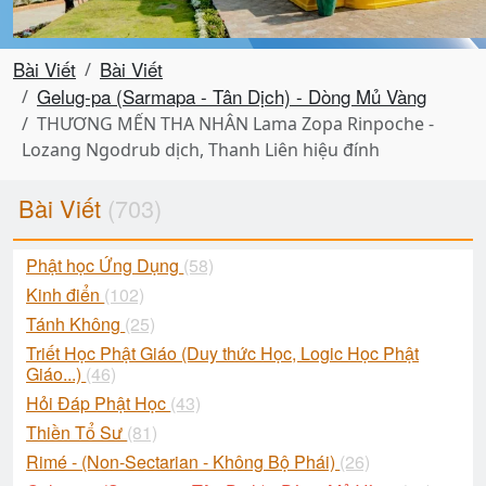
Bài Viết
Bài Viết
Gelug-pa (Sarmapa - Tân Dịch) - Dòng Mủ Vàng
THƯƠNG MẾN THA NHÂN Lama Zopa Rinpoche -
Lozang Ngodrub dịch, Thanh Liên hiệu đính
Bài Viết
(703)
Phật học Ứng Dụng
(58)
Kinh điển
(102)
Tánh Không
(25)
Triết Học Phật Giáo (Duy thức Học, Logic Học Phật
Giáo...)
(46)
Hỏi Đáp Phật Học
(43)
Thiền Tổ Sư
(81)
Rimé - (Non-Sectarian - Không Bộ Phái)
(26)