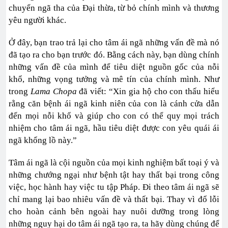
chuyển ngã tha của Đại thừa, từ bỏ chính mình và thương
yêu người khác.
Ở đây, bạn trao trả lại cho tâm ái ngã những vấn đề mà nó
đã tạo ra cho bạn trước đó. Bằng cách này, bạn dùng chính
những vấn đề của mình để tiêu diệt nguồn gốc của nỗi
khổ, những vọng tưởng và mê tín của chính mình. Như
trong
Lama Chopa
đã viết: “Xin gia hộ cho con thấu hiểu
rằng căn bệnh ái ngã kinh niên của con là cánh cửa dẫn
đến mọi nỗi khổ và giúp cho con có thể quy mọi trách
nhiệm cho tâm ái ngã, hầu tiêu diệt được con yêu quái ái
ngã khổng lồ này.”
Tâm ái ngã là cội nguồn của mọi kinh nghiệm bất toại ý và
những chướng ngại như bệnh tật hay thất bại trong công
việc, học hành hay việc tu tập Pháp. Đi theo tâm ái ngã sẽ
chỉ mang lại bao nhiêu vấn đề và thất bại. Thay vì đổ lỗi
cho hoàn cảnh bên ngoài hay nuôi dưỡng trong lòng
những nguy hại do tâm ái ngã tạo ra, ta hãy dùng chúng để