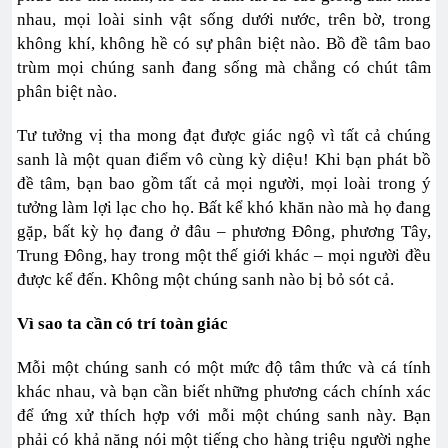
nhau, mọi loài sinh vật sống dưới nước, trên bờ, trong
không khí, không hề có sự phân biệt nào. Bồ đề tâm bao
trùm mọi chúng sanh đang sống mà chẳng có chút tâm
phân biệt nào.
Tư tưởng vị tha mong đạt được giác ngộ vì tất cả chúng
sanh là một quan điểm vô cùng kỳ diệu! Khi bạn phát bồ
đề tâm, bạn bao gồm tất cả mọi người, mọi loài trong ý
tưởng làm lợi lạc cho họ. Bất kể khó khăn nào mà họ đang
gặp, bất kỳ họ đang ở đâu – phương Đông, phương Tây,
Trung Đông, hay trong một thế giới khác – mọi người đều
được kể đến. Không một chúng sanh nào bị bỏ sót cả.
Vì sao ta cần có trí toàn giác
Mỗi một chúng sanh có một mức độ tâm thức và cá tính
khác nhau, và bạn cần biết những phương cách chính xác
để ứng xử thích hợp với mỗi một chúng sanh này. Bạn
phải có khả năng nói một tiếng cho hàng triệu người nghe