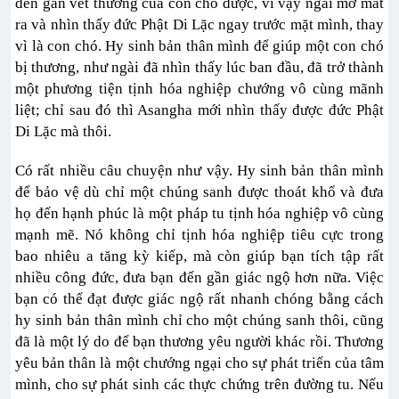
đến gần vết thương của con chó được, vì vậy ngài mở mắt
ra và nhìn thấy đức Phật Di Lặc ngay trước mặt mình, thay
vì là con chó. Hy sinh bản thân mình để giúp một con chó
bị thương, như ngài đã nhìn thấy lúc ban đầu, đã trở thành
một phương tiện tịnh hóa nghiệp chướng vô cùng mãnh
liệt; chỉ sau đó thì Asangha mới nhìn thấy được đức Phật
Di Lặc mà thôi.
Có rất nhiều câu chuyện như vậy. Hy sinh bản thân mình
để bảo vệ dù chỉ một chúng sanh được thoát khổ và đưa
họ đến hạnh phúc là một pháp tu tịnh hóa nghiệp vô cùng
mạnh mẽ. Nó không chỉ tịnh hóa nghiệp tiêu cực trong
bao nhiêu a tăng kỳ kiếp, mà còn giúp bạn tích tập rất
nhiều công đức, đưa bạn đến gần giác ngộ hơn nữa. Việc
bạn có thể đạt được giác ngộ rất nhanh chóng bằng cách
hy sinh bản thân mình chỉ cho một chúng sanh thôi, cũng
đã là một lý do để bạn thương yêu người khác rồi. Thương
yêu bản thân là một chướng ngại cho sự phát triển của tâm
mình, cho sự phát sinh các thực chứng trên đường tu. Nếu