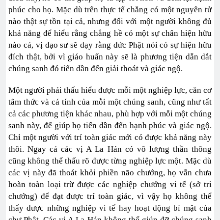
phúc cho họ. Mặc dù trên thực tế chẳng có một nguyên tử
nào thật sự tồn tại cả, nhưng đối với một người không đủ
khả năng để hiểu rằng chẳng hề có một sự chân hiện hữu
nào cả, vị đạo sư sẽ dạy rằng đức Phật nói có sự hiện hữu
đích thật, bởi vì giáo huấn này sẽ là phương tiện dẫn dắt
chúng sanh đó tiến dần đến giải thoát và giác ngộ.
Một người phải thấu hiểu được mỗi một nghiệp lực, căn cơ
tâm thức và cá tính của mỗi một chúng sanh, cũng như tất
cả các phương tiện khác nhau, phù hợp với mỗi một chúng
sanh này, để giúp họ tiến dần đến hạnh phúc và giác ngộ.
Chỉ một người với trí toàn giác mới có được khả năng này
thôi. Ngay cả các vị A La Hán có vô lượng thần thông
cũng không thể thấu rõ được từng nghiệp lực một. Mặc dù
các vị này đã thoát khỏi phiền não chướng, họ vẫn chưa
hoàn toàn loại trừ được các nghiệp chướng vi tế (sở tri
chướng) để đạt được trí toàn giác, vì vậy họ không thể
thấy được những nghiệp vi tế hay hoạt động bí mật của
chư Phật. Các vị A La Hán không thể giúp đỡ chúng sanh