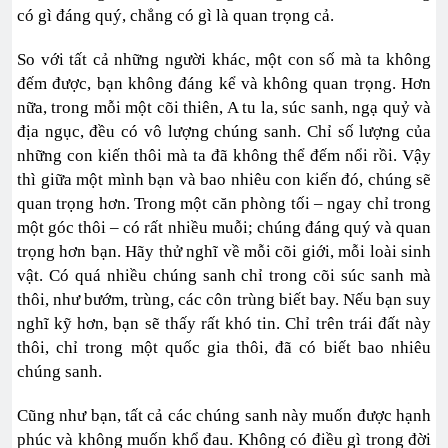
có gì đáng quý, chẳng có gì là quan trọng cả.
So với tất cả những người khác, một con số mà ta không
đếm được, bạn không đáng kể và không quan trọng. Hơn
nữa, trong mỗi một cõi thiên, A tu la, súc sanh, ngạ quỷ và
địa ngục, đều có vô lượng chúng sanh. Chỉ số lượng của
những con kiến thôi mà ta đã không thể đếm nổi rồi. Vậy
thì giữa một mình bạn và bao nhiêu con kiến đó, chúng sẽ
quan trọng hơn. Trong một căn phòng tối – ngay chỉ trong
một góc thôi – có rất nhiều muỗi; chúng đáng quý và quan
trọng hơn bạn. Hãy thử nghĩ về mỗi cõi giới, mỗi loài sinh
vật. Có quá nhiều chúng sanh chỉ trong cõi súc sanh mà
thôi, như bướm, trùng, các côn trùng biết bay. Nếu bạn suy
nghĩ kỹ hơn, bạn sẽ thấy rất khó tin. Chỉ trên trái đất này
thôi, chỉ trong một quốc gia thôi, đã có biết bao nhiêu
chúng sanh.
Cũng như bạn, tất cả các chúng sanh này muốn được hạnh
phúc và không muốn khổ đau. Không có điều gì trong đời