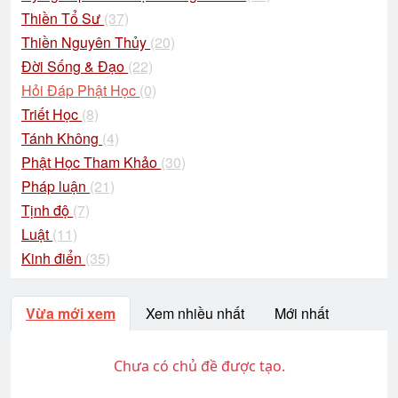
Thiền Tổ Sư
(37)
Thiền Nguyên Thủy
(20)
Đời Sống & Đạo
(22)
Hỏi Đáp Phật Học
(0)
Triết Học
(8)
Tánh Không
(4)
Phật Học Tham Khảo
(30)
Pháp luận
(21)
Tịnh độ
(7)
Luật
(11)
Kinh điển
(35)
Vừa mới xem
Xem nhiều nhất
Mới nhất
Chưa có chủ đề được tạo.