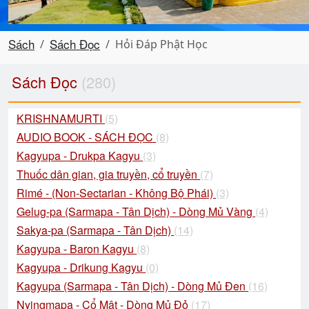
Sách
Sách Đọc
Hỏi Đáp Phật Học
Sách Đọc
(280)
KRISHNAMURTI
(5)
AUDIO BOOK - SÁCH ĐỌC
(8)
Kagyupa - Drukpa Kagyu
(3)
Thuốc dân gian, gia truyền, cổ truyền
(7)
Rimé - (Non-Sectarian - Không Bộ Phái)
(3)
Gelug-pa (Sarmapa - Tân Dịch) - Dòng Mủ Vàng
(4)
Sakya-pa (Sarmapa - Tân Dịch)
(14)
Kagyupa - Baron Kagyu
(8)
Kagyupa - Drikung Kagyu
(0)
Kagyupa (Sarmapa - Tân Dịch) - Dòng Mủ Đen
(16)
Nyingmapa - Cổ Mật - Dòng Mủ Đỏ
(17)