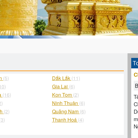
T
C
ận
(5)
Dắk Lắk
(11)
B
10)
Gia Lai
(6)
à
(16)
Kon Tom
(2)
T
2)
Ninh Thuận
(6)
C
D
nh
(2)
Quảng Nam
(6)
m
(3)
Thanh Hoá
(4)
N