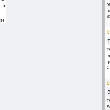
0
a ở
h
8
254
C
T
T
t
q
C
C
B
T
S