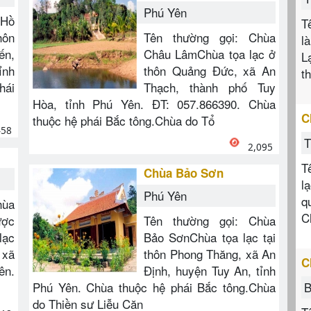
Phú Yên
 Hồ
T
hôn
Tên thường gọi: Chùa
l
ến,
Châu LâmChùa tọa lạc ở
L
ỉnh
thôn Quảng Đức, xã An
t
hái
Thạch, thành phố Tuy
Hòa, tỉnh Phú Yên. ĐT: 057.866390. Chùa
C
thuộc hệ phái Bắc tông.Chùa do Tổ
458
T
2,095
T
Chùa Bảo Sơn
l
Phú Yên
q
hùa
C
ược
Tên thường gọi: Chùa
lạc
Bảo SơnChùa tọa lạc tại
 xã
thôn Phong Thăng, xã An
C
ên.
Định, huyện Tuy An, tỉnh
Phú Yên. Chùa thuộc hệ phái Bắc tông.Chùa
B
do Thiền sư Liễu Căn