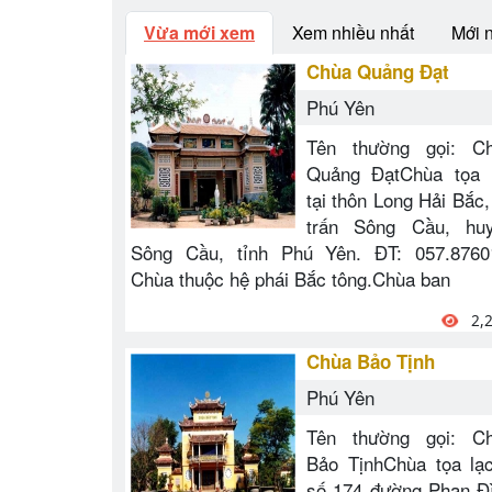
Vừa mới xem
Xem nhiều nhất
Mới 
Chùa Quảng Đạt
Phú Yên
Tên thường gọi: C
Quảng ĐạtChùa tọa 
tại thôn Long Hải Bắc, 
trấn Sông Cầu, hu
Sông Cầu, tỉnh Phú Yên. ĐT: 057.8760
Chùa thuộc hệ phái Bắc tông.Chùa ban
2,
Chùa Bảo Tịnh
Phú Yên
Tên thường gọi: C
Bảo TịnhChùa tọa lạ
số 174 đường Phan Đ