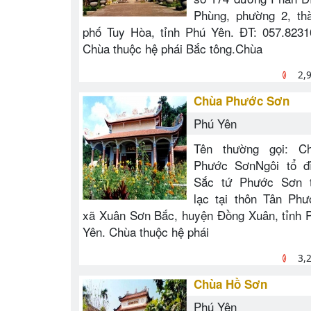
Phùng, phường 2, th
phố Tuy Hòa, tỉnh Phú Yên. ĐT: 057.8231
Chùa thuộc hệ phái Bắc tông.Chùa
2,
Chùa Phước Sơn
Phú Yên
Tên thường gọi: C
Phước SơnNgôi tổ đ
Sắc tứ Phước Sơn 
lạc tại thôn Tân Phư
xã Xuân Sơn Bắc, huyện Đồng Xuân, tỉnh 
Yên. Chùa thuộc hệ phái
3,
Chùa Hồ Sơn
Phú Yên