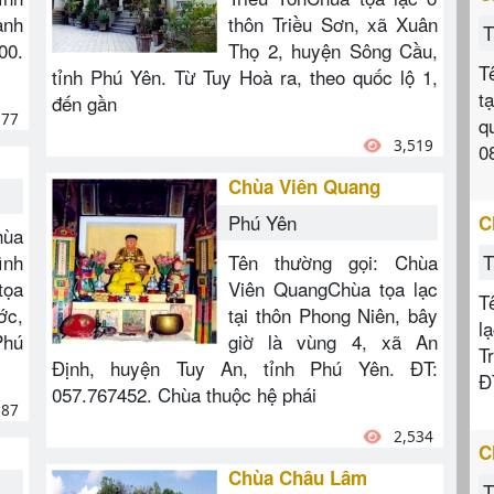
ành
thôn Triều Sơn, xã Xuân
T
00.
Thọ 2, huyện Sông Cầu,
T
tỉnh Phú Yên. Từ Tuy Hoà ra, theo quốc lộ 1,
t
đến gần
977
q
3,519
0
Chùa Viên Quang
Phú Yên
C
hùa
ình
Tên thường gọi: Chùa
T
tọa
Viên QuangChùa tọa lạc
T
ớc,
tại thôn Phong Niên, bây
l
Phú
giờ là vùng 4, xã An
T
Định, huyện Tuy An, tỉnh Phú Yên. ĐT:
Đ
057.767452. Chùa thuộc hệ phái
287
2,534
C
Chùa Châu Lâm
T