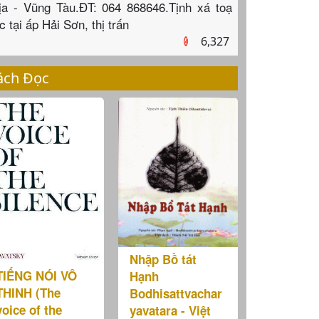
ịa - Vũng Tàu.ĐT: 064 868646.Tịnh xá toạ
c tại ấp Hải Sơn, thị trấn
6,327
ách Đọc
Nhập Bồ tát
TIẾNG NÓI VÔ
Hạnh
HINH (The
Bodhisattvachar
voice of the
yavatara - Việt