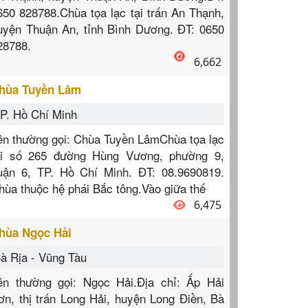
650 828788.Chùa tọa lạc tại trấn An Thạnh,
uyện Thuận An, tỉnh Bình Dương. ĐT: 0650
28788.
6,662
hùa Tuyền Lâm
P. Hồ Chí Minh
ên thường gọi: Chùa Tuyền LâmChùa tọa lạc
ại số 265 đường Hùng Vương, phường 9,
uận 6, TP. Hồ Chí Minh. ĐT: 08.9690819.
hùa thuộc hệ phái Bắc tông.Vào giữa thế
6,475
hùa Ngọc Hải
à Rịa - Vũng Tàu
ên thường gọi: Ngọc Hải.Địa chỉ: Ấp Hải
ơn, thị trấn Long Hải, huyện Long Điền, Bà