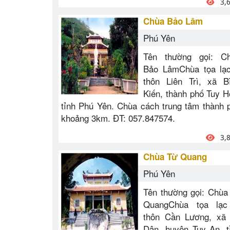
3,
Chùa Bảo Lâm
Phú Yên
Tên thường gọi: C
Bảo LâmChùa tọa lạ
thôn Liên Trì, xã B
Kiến, thành phố Tuy H
tỉnh Phú Yên. Chùa cách trung tâm thành 
khoảng 3km. ĐT: 057.847574.
3,
Chùa Từ Quang
Phú Yên
Tên thường gọi: Chùa
QuangChùa tọa lạ
thôn Cần Lương, xã
Dân, huyện Tuy An, t