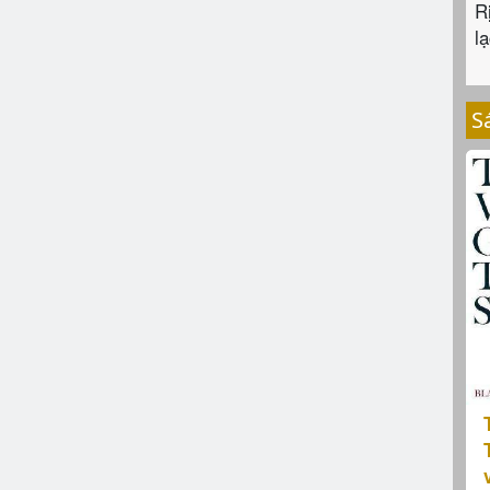
R
lạ
S
T