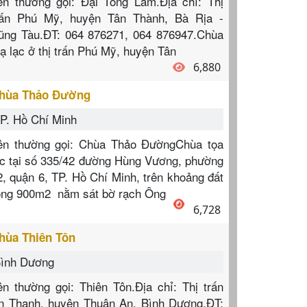
ên thường gọi: Đại Tòng Lâm.Địa chỉ: Thị
rấn Phú Mỹ, huyện Tân Thành, Bà Rịa -
ũng Tàu.ĐT: 064 876271, 064 876947.Chùa
oạ lạc ở thị trấn Phú Mỹ, huyện Tân
6,880
hùa Thảo Đường
P. Hồ Chí Minh
ên thường gọi: Chùa Thảo ĐườngChùa tọa
ạc tại số 335/42 đường Hùng Vương, phường
2, quận 6, TP. Hồ Chí Minh, trên khoảng đất
ộng 900m2 nằm sát bờ rạch Ông
6,728
hùa Thiên Tôn
ình Dương
ên thường gọi: Thiên Tôn.Địa chỉ: Thị trấn
n Thạnh, huyện Thuận An, Bình Dương.ĐT: