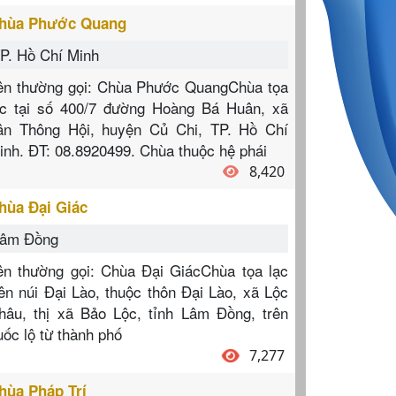
hùa Phước Quang
P. Hồ Chí Minh
ên thường gọi: Chùa Phước QuangChùa tọa
ạc tại số 400/7 đường Hoàng Bá Huân, xã
ân Thông Hội, huyện Củ Chi, TP. Hồ Chí
inh. ĐT: 08.8920499. Chùa thuộc hệ phái
8,420
hùa Đại Giác
âm Đồng
ên thường gọi: Chùa Đại GiácChùa tọa lạc
rên núi Đại Lào, thuộc thôn Đại Lào, xã Lộc
hâu, thị xã Bảo Lộc, tỉnh Lâm Đồng, trên
uốc lộ từ thành phố
7,277
hùa Pháp Trí