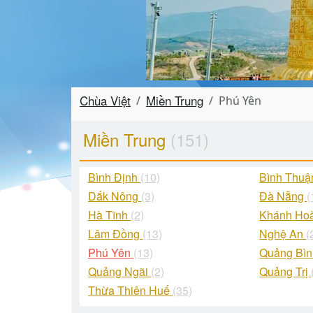
Chùa Việt
Miền Trung
Phú Yên
Miền Trung
(151)
Bình Định
(10)
Bình Thu
Dắk Nông
(3)
Đà Nẵng
(
Hà Tĩnh
(2)
Khánh Ho
Lâm Đồng
(13)
Nghệ An
(
Phú Yên
(13)
Quảng Bì
Quảng Ngãi
(2)
Quảng Trị
Thừa Thiên Huế
(35)