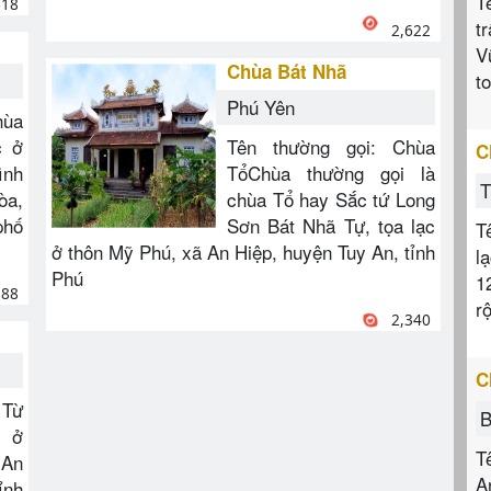
T
618
t
2,622
V
Chùa Bát Nhã
t
Phú Yên
hùa
c ở
Tên thường gọi: Chùa
C
ình
TổChùa thường gọi là
T
òa,
chùa Tổ hay Sắc tứ Long
phố
Sơn Bát Nhã Tự, tọa lạc
T
ở thôn Mỹ Phú, xã An Hiệp, huyện Tuy An, tỉnh
l
Phú
1
888
r
2,340
C
 Từ
B
c ở
T
 An
A
ỉnh