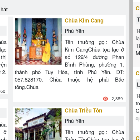
C
nhất
T
Chùa Kim Cang
Phú Yên
T
l
hùa
Tên thường gọi: Chùa
T
lạc
Kim CangChùa tọa lạc ở
M
thị
số 129/4 đường Phan
yện
Đình Phùng, phường 1,
12.
thành phố Tuy Hòa, tỉnh Phú Yên. ĐT:
C
057.828170. Chùa thuộc hệ phái Bắc
L
tông.Chùa
260
T
2,889
t
Chùa Triều Tôn
C
q
Phú Yên
hùa
c ở
Tên thường gọi: Chùa
C
ình
Triều TônChùa tọa lạc ở