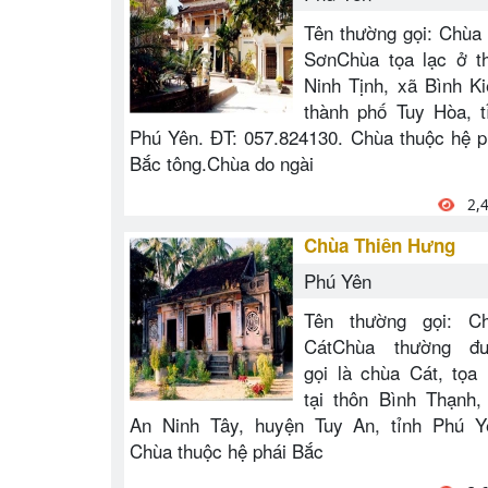
Tên thường gọi: Chùa
SơnChùa tọa lạc ở t
Ninh Tịnh, xã Bình Ki
thành phố Tuy Hòa, t
Phú Yên. ĐT: 057.824130. Chùa thuộc hệ p
Bắc tông.Chùa do ngài
2,
Chùa Thiên Hưng
Phú Yên
Tên thường gọi: C
CátChùa thường đ
gọi là chùa Cát, tọa 
tại thôn Bình Thạnh,
An Ninh Tây, huyện Tuy An, tỉnh Phú Y
Chùa thuộc hệ phái Bắc