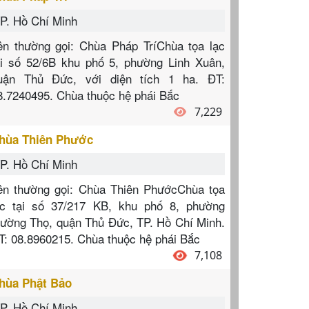
P. Hồ Chí Minh
ên thường gọi: Chùa Pháp TríChùa tọa lạc
ại số 52/6B khu phố 5, phường Linh Xuân,
uận Thủ Đức, với diện tích 1 ha. ĐT:
8.7240495. Chùa thuộc hệ phái Bắc
7,229
hùa Thiên Phước
P. Hồ Chí Minh
ên thường gọi: Chùa Thiên PhướcChùa tọa
ạc tại số 37/217 KB, khu phố 8, phường
rường Thọ, quận Thủ Đức, TP. Hồ Chí Minh.
T: 08.8960215. Chùa thuộc hệ phái Bắc
7,108
hùa Phật Bảo
P. Hồ Chí Minh