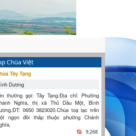
op Chùa Việt
hùa Tây Tạng
ình Dương
ên thường gọi: Tây Tạng.Địa chỉ: Phường
hánh Nghĩa, thị xã Thủ Dầu Một, Bình
ương.ĐT: 0650 3823020.Chùa toạ lạc trên
ột ngọn đồi thấp thuộc phường Chánh
ghĩa,
9,268