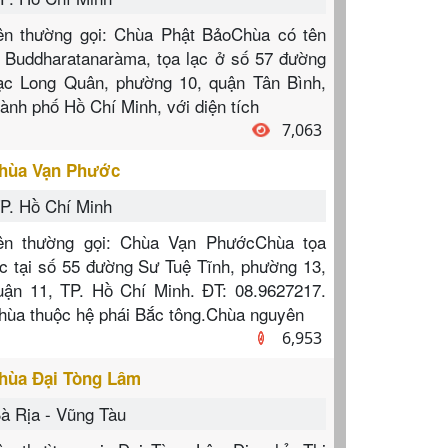
ên thường gọi: Chùa Phật BảoChùa có tên
à Buddharatanaràma, tọa lạc ở số 57 đường
ạc Long Quân, phường 10, quận Tân Bình,
hành phố Hồ Chí Minh, với diện tích
7,063
hùa Vạn Phước
P. Hồ Chí Minh
ên thường gọi: Chùa Vạn PhướcChùa tọa
ạc tại số 55 đường Sư Tuệ Tĩnh, phường 13,
uận 11, TP. Hồ Chí Minh. ĐT: 08.9627217.
hùa thuộc hệ phái Bắc tông.Chùa nguyên
6,953
hùa Đại Tòng Lâm
à Rịa - Vũng Tàu