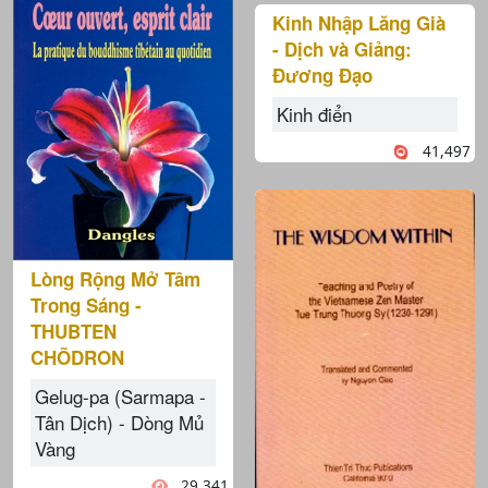
Kinh Nhập Lăng Già
- Dịch và Giảng:
Đương Đạo
Kinh điển
41,497
Lòng Rộng Mở Tâm
Trong Sáng -
THUBTEN
CHÕDRON
Gelug-pa (Sarmapa -
Tân Dịch) - Dòng Mủ
Vàng
29,341