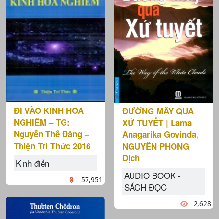
ĐI VÀO KINH HOA
ĐƯỜNG MÂY QUA
NGHIÊM – TG:
XỨ TUYẾT | Lama
Nguyễn Thế Đăng –
Anagarika Govinda,
Thiện Tri Thức 2016
NGUYÊN PHONG
Dịch
Kinh điển
AUDIO BOOK -
57,951
SÁCH ĐỌC
2,628