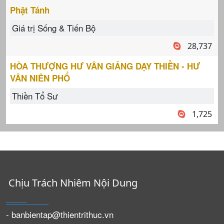
Phật Tánh
Giá trị Sống & Tiến Bộ
28,737
HÒA THƯỢNG HƯ VÂN GIẢNG DẠY THIỀN - HƯ
VÂN NIÊN PHỔ
Thiền Tổ Sư
1,725
Chịu Trách Nhiêm Nội Dung
- banbientap@thientrithuc.vn