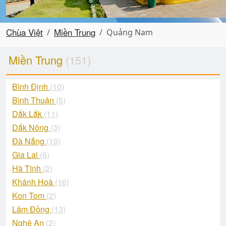
Chùa Việt
Miền Trung
Quảng Nam
Miền Trung
(151)
Bình Định
(10)
Bình Thuận
(5)
Dắk Lắk
(11)
Dắk Nông
(3)
Đà Nẵng
(10)
Gia Lai
(6)
Hà Tĩnh
(2)
Khánh Hoà
(16)
Kon Tom
(2)
Lâm Đồng
(13)
Nghệ An
(2)