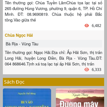
Tên thường gọi: Chùa Tuyền LâmChùa tọa lạc tại số
265 đường Hùng Vương, phường 9, quận 6, TP. Hồ Chí
Minh. ĐT: 08.9690819. Chùa thuộc hệ phái Bắc
tông.Vào giữa thế
6,482
Chùa Ngọc Hải
Bà Rịa - Vũng Tàu
Tên thường gọi: Ngọc Hải.Địa chỉ: Ấp Hải Sơn, thị trấn
Long Hải, huyện Long Điền, Bà Rịa - Vũng Tàu.ĐT:
064 868646.Tịnh xá toạ lạc tại ấp Hải Sơn, thị trấn
6,333
Sách Đọc