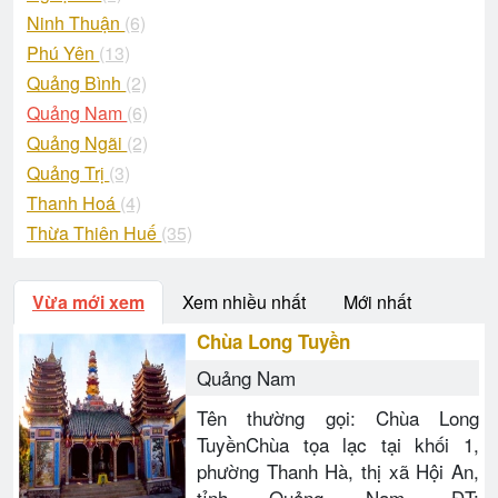
Ninh Thuận
(6)
Phú Yên
(13)
Quảng Bình
(2)
Quảng Nam
(6)
Quảng Ngãi
(2)
Quảng Trị
(3)
Thanh Hoá
(4)
Thừa Thiên Huế
(35)
Vừa mới xem
Xem nhiều nhất
Mới nhất
Chùa Long Tuyền
Quảng Nam
Tên thường gọi: Chùa Long
TuyềnChùa tọa lạc tại khối 1,
phường Thanh Hà, thị xã Hội An,
tỉnh Quảng Nam. ĐT: