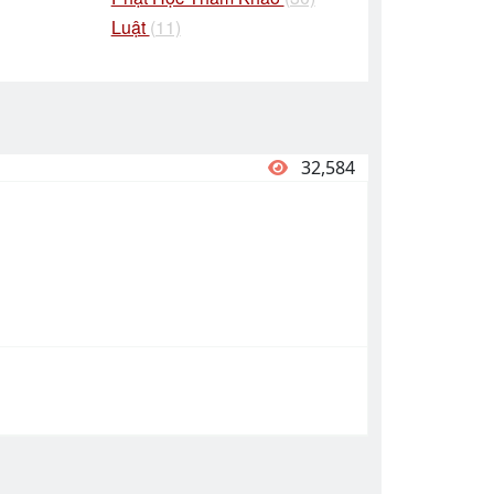
Luật
(11)
32,584