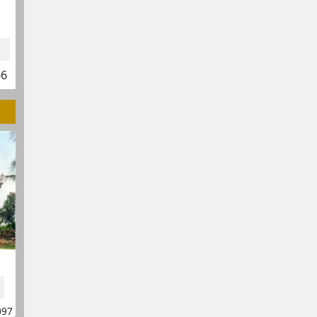
66
097