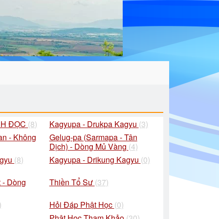
CH ĐỌC
(8)
Kagyupa - Drukpa Kagyu
(3)
an - Không
Gelug-pa (Sarmapa - Tân
Dịch) - Dòng Mủ Vàng
(4)
agyu
(8)
Kagyupa - Drikung Kagyu
(0)
 - Dòng
Thiền Tổ Sư
(37)
)
Hỏi Đáp Phật Học
(0)
Phật Học Tham Khảo
(30)