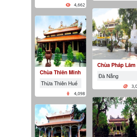
4,662
Chùa Pháp Lâm
Chùa Thiên Minh
Đà Nẵng
Thừa Thiên Huế
3,
4,098