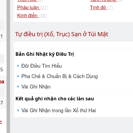
Pháp luận
(21)
Tịnh độ
(7)
Kinh điển
(35)
Tự điều trị (Xổ, Trục) Sạn ở Túi Mật
71
Bản Ghi Nhật ký Điều Trị
Đôi Điều Tim Hiểu
45
Pha Chế & Chuẩn Bị & Cách Dùng
oa
Vài Ghi Nhận
Kết quả ghi nhận cho các làn sau
47
Vài Ghi Nhận trong lần Xổ thứ Hai
c