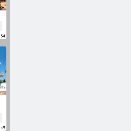
554
245