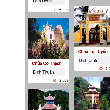
Lâm Đồng
4,352
Chùa Lộc Uyển
Bình Định
Chùa Cổ Thạch
2,
Bình Thuận
2,508