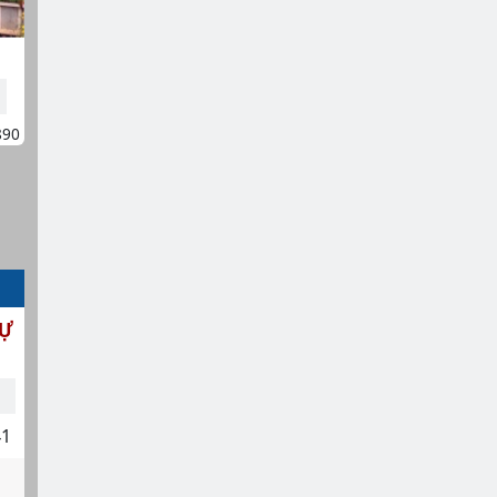
890
SỰ
41