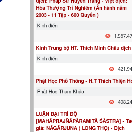
dịch: Pháp Sư Huyền Trang - Việt dịch:
Hòa Thượng Trí Nghiêm (Ấn hành năm
2003 - 11 Tập - 600 Quyển )
Kinh điển
1,567,4
Kinh Trung bộ HT. Thích Minh Châu dịch
Kinh điển
421,9
Phật Học Phổ Thông - H.T Thích Thiện H
Phật Học Tham Khảo
408,2
LUẬN ĐẠI TRÍ ĐỘ
[MAHĀPRAJÑĀPĀRAMITĀ ŚĀSTRA] - Tá
giả: NĀGĀRJUNA ( LONG THỌ) - Dịch