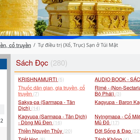
yền, cổ truyền
Tự điều trị (Xổ, Trục) Sạn ở Túi Mật
Sách Đọc
(280)
KRISHNAMURTI
(5)
AUDIO BOOK - SÁ
Thuốc dân gian, gia truyền, cổ
Rimé - (Non-Sectari
truyền
(7)
Bộ Phái)
(3)
Sakya-pa (Sarmapa - Tân
Kagyupa - Baron K
Dịch)
(14)
Kagyupa (Sarmapa - Tân Dịch)
Nyingmapa - Cổ Mật
12
- Dòng Mủ Đen
(16)
Mủ Đỏ
(17)
Thiền Nguyên Thủy
(20)
Đời Sống & Đạo
(22
Triết Học
(8)
Tánh Không
(4)