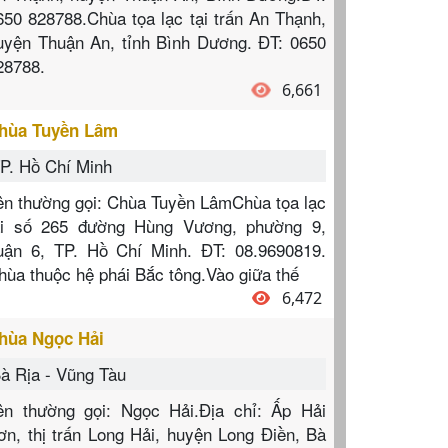
650 828788.Chùa tọa lạc tại trấn An Thạnh,
uyện Thuận An, tỉnh Bình Dương. ĐT: 0650
28788.
6,661
hùa Tuyền Lâm
P. Hồ Chí Minh
ên thường gọi: Chùa Tuyền LâmChùa tọa lạc
ại số 265 đường Hùng Vương, phường 9,
uận 6, TP. Hồ Chí Minh. ĐT: 08.9690819.
hùa thuộc hệ phái Bắc tông.Vào giữa thế
6,472
hùa Ngọc Hải
à Rịa - Vũng Tàu
ên thường gọi: Ngọc Hải.Địa chỉ: Ấp Hải
ơn, thị trấn Long Hải, huyện Long Điền, Bà