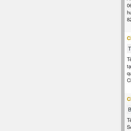
0
h
8
C
T
T
t
q
C
C
B
T
S