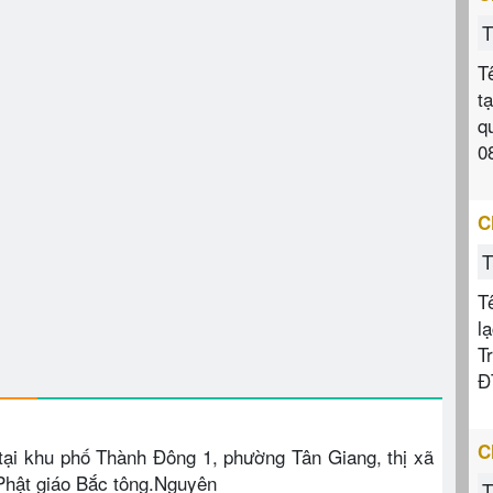
T
T
t
q
0
C
T
T
l
T
Đ
C
tại khu phố Thành Đông 1, phường Tân Giang, thị xã
 Phật giáo Bắc tông.Nguyên
T