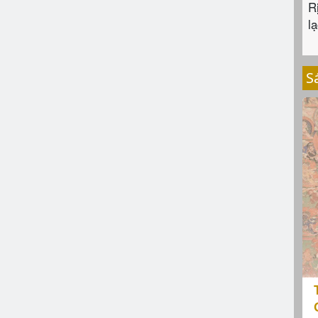
R
lạ
S