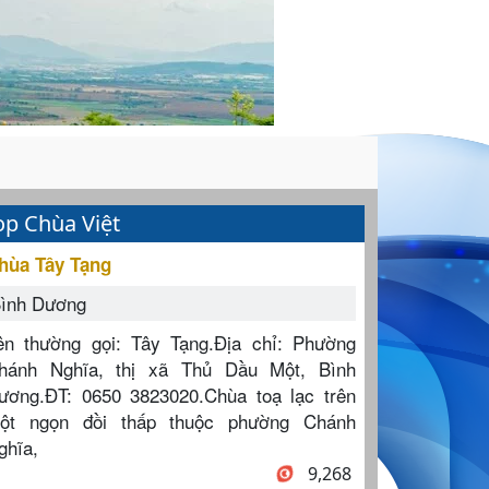
op Chùa Việt
hùa Tây Tạng
ình Dương
ên thường gọi: Tây Tạng.Địa chỉ: Phường
hánh Nghĩa, thị xã Thủ Dầu Một, Bình
ương.ĐT: 0650 3823020.Chùa toạ lạc trên
ột ngọn đồi thấp thuộc phường Chánh
ghĩa,
9,268