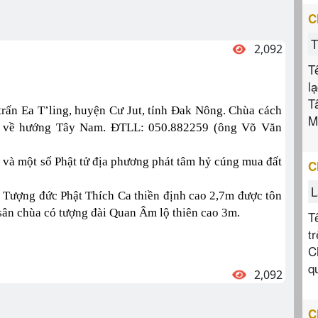
C
T
2,092
T
l
T
 trấn Ea T’ling, huyện Cư Jut, tỉnh Đak Nông. Chùa cách
M
m về hướng Tây Nam. ĐTLL: 050.882259 (ông Võ Văn
à một số Phật tử địa phương phát tâm hỷ cúng mua đất
C
L
m. Tượng đức Phật Thích Ca thiền định cao 2,7m được tôn
Ở sân chùa có tượng đài Quan Âm lộ thiên cao 3m.
T
t
C
q
2,092
C