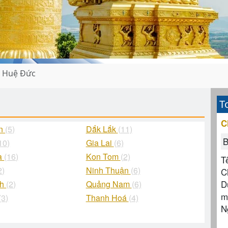
 Huệ Đức
T
C
ận
(5)
Dắk Lắk
(11)
B
10)
Gia Lai
(6)
à
(16)
Kon Tom
(2)
T
2)
Ninh Thuận
(6)
C
D
nh
(2)
Quảng Nam
(6)
m
(3)
Thanh Hoá
(4)
N