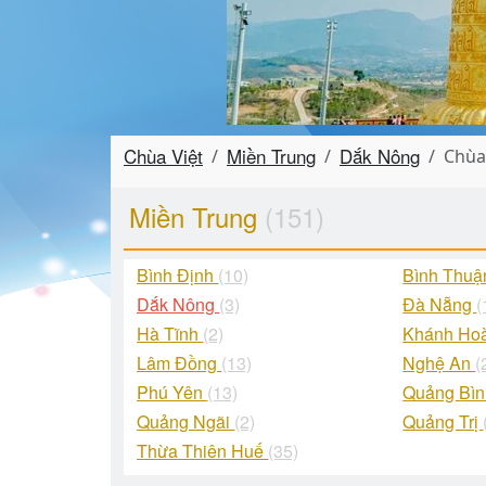
Chùa Việt
Miền Trung
Dắk Nông
Chùa
Miền Trung
(151)
Bình Định
(10)
Bình Thu
Dắk Nông
(3)
Đà Nẵng
(
Hà Tĩnh
(2)
Khánh Ho
Lâm Đồng
(13)
Nghệ An
(
Phú Yên
(13)
Quảng Bì
Quảng Ngãi
(2)
Quảng Trị
Thừa Thiên Huế
(35)