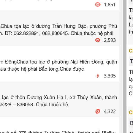
1,851
T
l
L
nChùa tọa lạc ở đường Trần Hưng Đạo, phường Phú
t
ận. ĐT: 062.822891, 062.830645. Chùa thuộc hệ phái
2,593
C
T
ên ĐôngChùa tọa lạc ở phường Nại Hiên Đông, quận
hùa thuộc hệ phái Bắc tông.Chùa được
T
3,305
l
q
C
 lạc ở thôn Dương Xuân Hạ I, xã Thủy Xuân, thành
85228 – 836058. Chùa thuộc hệ
4,322
C
B
c ở số 378 đường Trường Chinh, thành phố Pleiku,