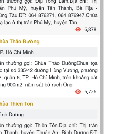
ên thường gọi: Đại Tòng Lâm.Địa chỉ: Thị
rấn Phú Mỹ, huyện Tân Thành, Bà Rịa -
ũng Tàu.ĐT: 064 876271, 064 876947.Chùa
oạ lạc ở thị trấn Phú Mỹ, huyện Tân
6,878
hùa Thảo Đường
P. Hồ Chí Minh
ên thường gọi: Chùa Thảo ĐườngChùa tọa
ạc tại số 335/42 đường Hùng Vương, phường
2, quận 6, TP. Hồ Chí Minh, trên khoảng đất
ộng 900m2 nằm sát bờ rạch Ông
6,726
hùa Thiên Tôn
ình Dương
ên thường gọi: Thiên Tôn.Địa chỉ: Thị trấn
n Thạnh, huyện Thuận An, Bình Dương.ĐT: