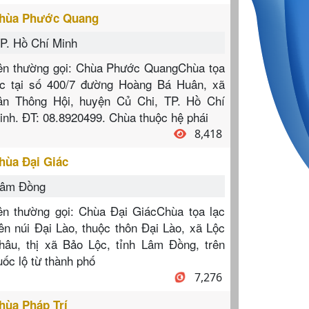
hùa Phước Quang
P. Hồ Chí Minh
ên thường gọi: Chùa Phước QuangChùa tọa
ạc tại số 400/7 đường Hoàng Bá Huân, xã
ân Thông Hội, huyện Củ Chi, TP. Hồ Chí
inh. ĐT: 08.8920499. Chùa thuộc hệ phái
8,418
hùa Đại Giác
âm Đồng
ên thường gọi: Chùa Đại GiácChùa tọa lạc
rên núi Đại Lào, thuộc thôn Đại Lào, xã Lộc
hâu, thị xã Bảo Lộc, tỉnh Lâm Đồng, trên
uốc lộ từ thành phố
7,276
hùa Pháp Trí