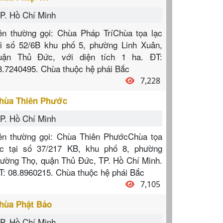
P. Hồ Chí Minh
ên thường gọi: Chùa Pháp TríChùa tọa lạc
ại số 52/6B khu phố 5, phường Linh Xuân,
uận Thủ Đức, với diện tích 1 ha. ĐT:
8.7240495. Chùa thuộc hệ phái Bắc
7,228
hùa Thiên Phước
P. Hồ Chí Minh
ên thường gọi: Chùa Thiên PhướcChùa tọa
ạc tại số 37/217 KB, khu phố 8, phường
rường Thọ, quận Thủ Đức, TP. Hồ Chí Minh.
T: 08.8960215. Chùa thuộc hệ phái Bắc
7,105
hùa Phật Bảo
P. Hồ Chí Minh