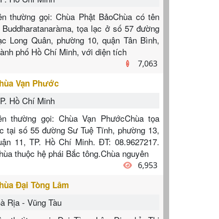
ên thường gọi: Chùa Phật BảoChùa có tên
à Buddharatanaràma, tọa lạc ở số 57 đường
ạc Long Quân, phường 10, quận Tân Bình,
hành phố Hồ Chí Minh, với diện tích
7,063
hùa Vạn Phước
P. Hồ Chí Minh
ên thường gọi: Chùa Vạn PhướcChùa tọa
ạc tại số 55 đường Sư Tuệ Tĩnh, phường 13,
uận 11, TP. Hồ Chí Minh. ĐT: 08.9627217.
hùa thuộc hệ phái Bắc tông.Chùa nguyên
6,953
hùa Đại Tòng Lâm
à Rịa - Vũng Tàu