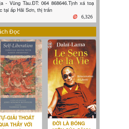
ịa - Vũng Tàu.ĐT: 064 868646.Tịnh xá toạ
c tại ấp Hải Sơn, thị trấn
6,326
ách Đọc
TỰ-GIẢI THOÁT
ĐỜI LÀ BÓNG
QUA THẤY VỚI