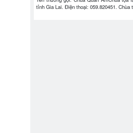
tỉnh Gia Lai. Điện thoại: 059.820451. Chù