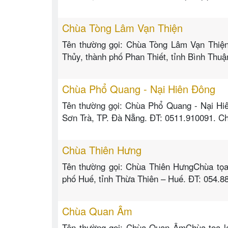
Chùa Tòng Lâm Vạn Thiện
Tên thường gọi: Chùa Tòng Lâm Vạn Thiệ
Thủy, thành phố Phan Thiết, tỉnh Bình Thu
Chùa Phổ Quang - Nại Hiên Đông
Tên thường gọi: Chùa Phổ Quang - Nại Hi
Sơn Trà, TP. Đà Nẵng. ĐT: 0511.910091. C
Chùa Thiên Hưng
Tên thường gọi: Chùa Thiên HưngChùa tọa
phố Huế, tỉnh Thừa Thiên – Huế. ĐT: 054.8
Chùa Quan Âm
Tên thường gọi: Chùa Quan ÂmChùa tọa lạ