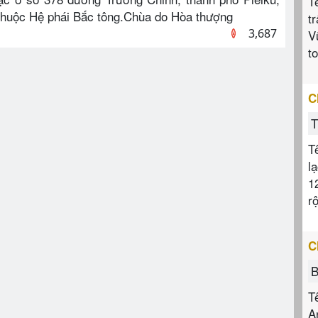
T
a thuộc Hệ phái Bắc tông.Chùa do Hòa thượng
t
3,687
V
t
C
T
T
l
1
r
C
B
T
A