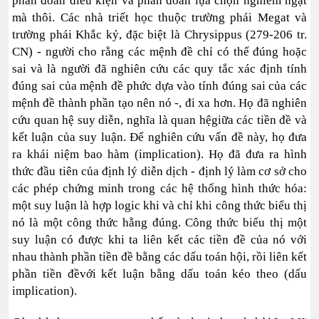
phán đoán điều kiện và phán đoán lựa chọn nghiêm ngặt
mà thôi. Các nhà triết học thuộc trường phái Megat và
trường phái Khắc kỷ, đặc biệt là Chrysippus (279-206 tr.
CN) - người cho rằng các mệnh đề chỉ có thể đúng hoặc
sai và là người đã nghiên cứu các quy tắc xác định tính
đúng sai của mệnh đề phức dựa vào tính đúng sai của các
mệnh đề thành phần tạo nên nó -, đi xa hơn. Họ đã nghiên
cứu quan hệ suy diễn, nghĩa là quan hệgiữa các tiền đề và
kết luận của suy luận. Để nghiên cứu vấn đề này, họ đưa
ra khái niệm bao hàm (implication). Họ đã đưa ra hình
thức đầu tiên của định lý diễn dịch - định lý làm cơ sở cho
các phép chứng minh trong các hệ thống hình thức hóa:
một suy luận là hợp logic khi và chỉ khi công thức biểu thị
nó là một công thức hằng đúng. Công thức biểu thị một
suy luận có được khi ta liên kết các tiền đề của nó với
nhau thành phần tiền đề bằng các dấu toán hội, rồi liên kết
phần tiền đềvới kết luận bằng dấu toán kéo theo (dấu
implication).