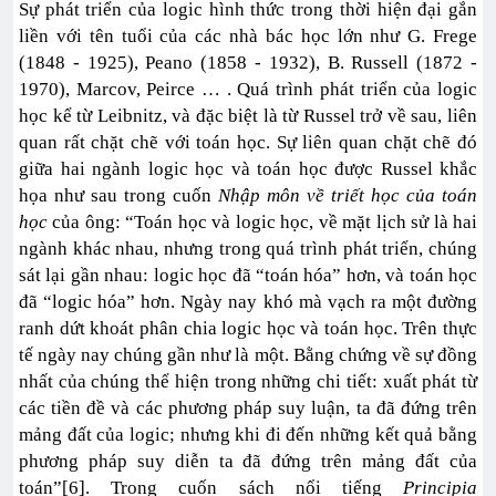
Sự phát triển của logic hình thức trong thời hiện đại gắn
liền với tên tuổi của các nhà bác học lớn như G. Frege
(1848 - 1925), Peano (1858 - 1932), B. Russell (1872 -
1970), Marcov, Peirce … . Quá trình phát triển của logic
học kể từ Leibnitz, và đặc biệt là từ Russel trở về sau, liên
quan rất chặt chẽ với toán học. Sự liên quan chặt chẽ đó
giữa hai ngành logic học và toán học được Russel khắc
họa như sau trong cuốn
Nhập môn về triết học của toán
học
của ông: “Toán học và logic học, về mặt lịch sử là hai
ngành khác nhau, nhưng trong quá trình phát triển, chúng
sát lại gần nhau: logic học đã “toán hóa” hơn, và toán học
đã “logic hóa” hơn. Ngày nay khó mà vạch ra một đường
ranh dứt khoát phân chia logic học và toán học. Trên thực
tế ngày nay chúng gần như là một. Bằng chứng về sự đồng
nhất của chúng thể hiện trong những chi tiết: xuất phát từ
các tiền đề và các phương pháp suy luận, ta đã đứng trên
mảng đất của logic; nhưng khi đi đến những kết quả bằng
phương pháp suy diễn ta đã đứng trên mảng đất của
toán”[6]. Trong cuốn sách nổi tiếng
Principia