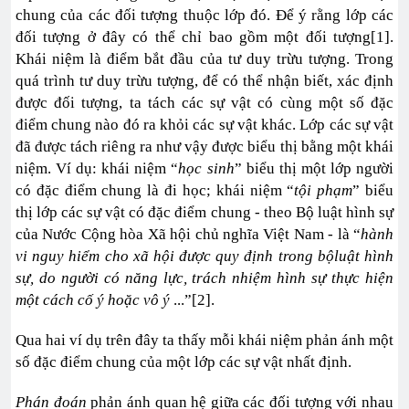
chung của các đối tượng thuộc lớp đó. Để ý rằng lớp các
đối tượng ở đây có thể chỉ bao gồm một đối tượng[1].
Khái niệm là điểm bắt đầu của tư duy trừu tượng. Trong
quá trình tư duy trừu tượng, để có thể nhận biết, xác định
được đối tượng, ta tách các sự vật có cùng một số đặc
điểm chung nào đó ra khỏi các sự vật khác. Lớp các sự vật
đã được tách riêng ra như vậy được biểu thị bằng một khái
niệm. Ví dụ: khái niệm “
học sinh
” biểu thị một lớp người
có đặc điểm chung là đi học; khái niệm “
tội phạm
” biểu
thị lớp các sự vật có đặc điểm chung - theo Bộ luật hình sự
của Nước Cộng hòa Xã hội chủ nghĩa Việt Nam - là “
hành
vi nguy hiểm cho xã hội được quy định trong bộluật hình
sự, do người có năng lực, trách nhiệm hình sự thực hiện
một cách cố ý hoặc vô ý
...”[2].
Qua hai ví dụ trên đây ta thấy mỗi khái niệm phản ánh một
số đặc điểm chung của một lớp các sự vật nhất định.
Phán đoán
phản ánh quan hệ giữa các đối tượng với nhau