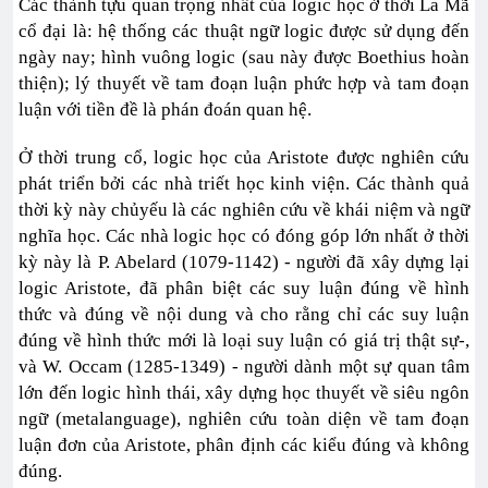
Các thành tựu quan trọng nhất của logic học ở thời La Mã
cổ đại là: hệ thống các thuật ngữ logic được sử dụng đến
ngày nay; hình vuông logic (sau này được Boethius hoàn
thiện); lý thuyết về tam đoạn luận phức hợp và tam đoạn
luận với tiền đề là phán đoán quan hệ.
Ở thời trung cổ, logic học của Aristote được nghiên cứu
phát triển bởi các nhà triết học kinh viện. Các thành quả
thời kỳ này chủyếu là các nghiên cứu về khái niệm và ngữ
nghĩa học. Các nhà logic học có đóng góp lớn nhất ở thời
kỳ này là P. Abelard (1079-1142) - người đã xây dựng lại
logic Aristote, đã phân biệt các suy luận đúng về hình
thức và đúng về nội dung và cho rằng chỉ các suy luận
đúng về hình thức mới là loại suy luận có giá trị thật sự-,
và W. Occam (1285-1349) - người dành một sự quan tâm
lớn đến logic hình thái, xây dựng học thuyết về siêu ngôn
ngữ (metalanguage), nghiên cứu toàn diện về tam đoạn
luận đơn của Aristote, phân định các kiểu đúng và không
đúng.