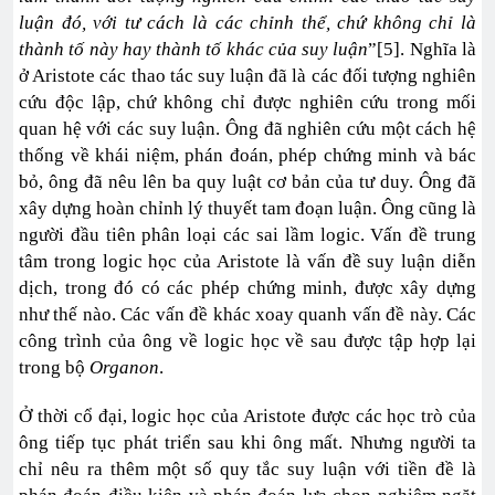
luận đó, với tư cách là các chỉnh thể, chứ không chỉ là
thành tố này hay thành tố khác của suy luận
”[5]. Nghĩa là
ở Aristote các thao tác suy luận đã là các đối tượng nghiên
cứu độc lập, chứ không chỉ được nghiên cứu trong mối
quan hệ với các suy luận. Ông đã nghiên cứu một cách hệ
thống về khái niệm, phán đoán, phép chứng minh và bác
bỏ, ông đã nêu lên ba quy luật cơ bản của tư duy. Ông đã
xây dựng hoàn chỉnh lý thuyết tam đoạn luận. Ông cũng là
người đầu tiên phân loại các sai lầm logic. Vấn đề trung
tâm trong logic học của Aristote là vấn đề suy luận diễn
dịch, trong đó có các phép chứng minh, được xây dựng
như thế nào. Các vấn đề khác xoay quanh vấn đề này. Các
công trình của ông về logic học về sau được tập hợp lại
trong bộ
Organon
.
Ở thời cổ đại, logic học của Aristote được các học trò của
ông tiếp tục phát triển sau khi ông mất. Nhưng người ta
chỉ nêu ra thêm một số quy tắc suy luận với tiền đề là