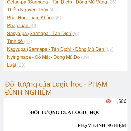
Gelug-pa (Sarmapa - Tân Dịch) - Dòng Mủ Vàng
(26)
Thiền Nguyên Thủy
(41)
Phật Học Tham Khảo
(35)
Pháp luận
(49)
Sakya-pa (Sarmapa - Tân Dịch)
(5)
Tịnh độ
(47)
Kagyupa (Sarmapa - Tân Dịch) - Dòng Mủ Đen
(57)
Nyingmapa - Cổ Mật - Dòng Mủ Đỏ
(39)
Luật
(23)
Đối tượng của Logic học - PHẠM
ĐÌNH NGHIỆM
1,586
ĐỐI TƯỢNG CỦA LOGIC HỌC
PHẠM ĐÌNH NGHIỆM