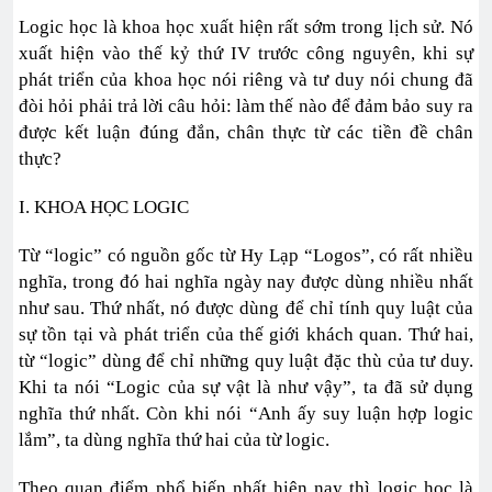
Logic học là khoa học xuất hiện rất sớm trong lịch sử. Nó
xuất hiện vào thế kỷ thứ IV trước công nguyên, khi sự
phát triển của khoa học nói riêng và tư duy nói chung đã
đòi hỏi phải trả lời câu hỏi: làm thế nào để đảm bảo suy ra
được kết luận đúng đắn, chân thực từ các tiền đề chân
thực?
I. KHOA HỌC LOGIC
Từ “logic” có nguồn gốc từ Hy Lạp “Logos”, có rất nhiều
nghĩa, trong đó hai nghĩa ngày nay được dùng nhiều nhất
như sau. Thứ nhất, nó được dùng để chỉ tính quy luật của
sự tồn tại và phát triển của thế giới khách quan. Thứ hai,
từ “logic” dùng để chỉ những quy luật đặc thù của tư duy.
Khi ta nói “Logic của sự vật là như vậy”, ta đã sử dụng
nghĩa thứ nhất. Còn khi nói “Anh ấy suy luận hợp logic
lắm”, ta dùng nghĩa thứ hai của từ logic.
Theo quan điểm phổ biến nhất hiện nay thì logic học là