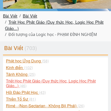
Bài Viết
Bài Viết
Triết Học Phật Giáo (Duy thức Học, Logic Học Phật
Giáo...)
Đối tượng của Logic học - PHẠM ĐÌNH NGHIỆM
Bài Viết
(703)
Phật học Ứng Dụng
(58)
Kinh điển
(102)
Tánh Không
(25)
Triết Học Phật Giáo (Duy thức Học, Logic Học Phật
Giáo...)
(46)
Hỏi Đáp Phật Học
(43)
Thiền Tổ Sư
(81)
Rimé - (Non-Sectarian - Không Bộ Phái)
(26)