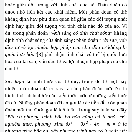
hoặc giữa đối tượng với tính chất của nó. Phán đoán có
được nhờ liên kết các khái niệm. Một phán đoán có thể
khẳng định hay phủ định quan hệ giữa các đối tượng nhất
định hay giữa đối tượng với tính chất nào đó của nó. Ví
dụ, trong phán đoán “
Ánh sáng có tính chất sóng
” khẳng
định tính chất sóng của ánh sáng; phán đoán “
Tài sản, vốn
đầu tư và lợi nhuận hợp pháp của chủ đầu tư không bị
quốc hữu hóa
”[3] phủ nhận tính chất có thể bị quốc hữu
hóa của tài sản, vốn đầu tư và lợi nhuận hợp pháp của chủ
đầu tư.
Suy luận
là hình thức của tư duy, trong đó từ một hay
nhiều phán đoán đã có suy ra các phán đoán mới. Nó là
hình thức nhận được các kiến thức mới từ những kiến thức
đã có. Những phán đoán đã có gọi là các tiền đề, còn phán
đoán mới thu được gọi là kết luận. Trong suy luận sau đây
“
Bất cứ phương trình bậc ba nào cũng có ít nhất một
3
2
nghiệm thực, phương trình 6x
+ 3x
- 4x + m = 0 là
phương trình bậc ba, vậy phương trình này có ít nhất một