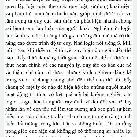
quen lập luận tuân theo các quy luật, sử dụng khái niệm
và phạm trù một cách chuẩn xác, giúp tránh được các sai
lầm trong tư duy của bản thân và phát hiện nhanh chóng
sai lầm trong lập luận của người khác. Nghiên cứu logic
học là bỏ ra một khoảng thời gian tương đối nhỏ mà có thể
nâng cao được trình độ tư duy. Nhà logic nổi tiếng S. Mill
nói: “Sau khi thấy rõ lý thuyết suy luận đơn giản đến thế
nào, thấy được khoảng thời gian cần thiết để có được tri
thức hoàn chỉnh về các nguyên lý, quy tắc cơ bản của nó
và thậm chí còn có được những kinh nghiệm đáng kể
trong việc sử dụng chúng nhỏ đến thế nào thì tôi thấy
chẳng có một lý do nào để biện hộ cho những người muốn
hoạt động tri thức có kết quả mà lại không nghiên cứu
logic. Logic học là người truy đuổi vĩ đại đối với tư duy
nhầm lẫn và đen tối; nó làm tan sương mù bao phủ sự kém
hiểu biết của chúng ta, làm cho chúng ta nghĩ rằng mình
hiểu đối tượng trong khi thật ra không hiểu. Tôi tin rằng
trong giáo dục hiện đại không gì có thể mang lại nhiều lợi