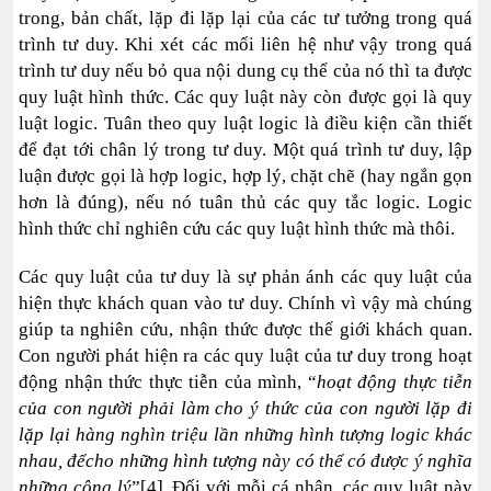
trong, bản chất, lặp đi lặp lại của các tư tưởng trong quá
trình tư duy. Khi xét các mối liên hệ như vậy trong quá
trình tư duy nếu bỏ qua nội dung cụ thể của nó thì ta được
quy luật hình thức. Các quy luật này còn được gọi là quy
luật logic. Tuân theo quy luật logic là điều kiện cần thiết
để đạt tới chân lý trong tư duy. Một quá trình tư duy, lập
luận được gọi là hợp logic, hợp lý, chặt chẽ (hay ngắn gọn
hơn là đúng), nếu nó tuân thủ các quy tắc logic. Logic
hình thức chỉ nghiên cứu các quy luật hình thức mà thôi.
Các quy luật của tư duy là sự phản ánh các quy luật của
hiện thực khách quan vào tư duy. Chính vì vậy mà chúng
giúp ta nghiên cứu, nhận thức được thế giới khách quan.
Con người phát hiện ra các quy luật của tư duy trong hoạt
động nhận thức thực tiễn của mình, “
hoạt động thực tiễn
của con người phải làm cho ý thức của con người lặp đi
lặp lại hàng nghìn triệu lần những hình tượng logic khác
nhau, đểcho những hình tượng này có thể có được ý nghĩa
những công lý
”[4]. Đối với mỗi cá nhân, các quy luật này