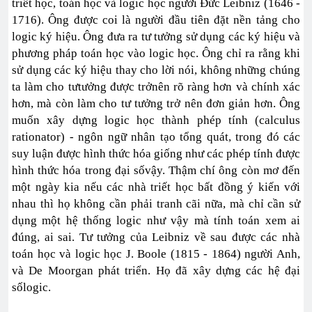
triết học, toán học và logic học người Đức Leibniz (1646 -
1716). Ông được coi là người đầu tiên đặt nền tảng cho
logic ký hiệu. Ông đưa ra tư tưởng sử dụng các ký hiệu và
phương pháp toán học vào logic học. Ông chỉ ra rằng khi
sử dụng các ký hiệu thay cho lời nói, không những chúng
ta làm cho tưtưởng được trởnên rõ ràng hơn và chính xác
hơn, mà còn làm cho tư tưởng trở nên đơn giản hơn. Ông
muốn xây dựng logic học thành phép tính (calculus
rationator) - ngôn ngữ nhân tạo tổng quát, trong đó các
suy luận được hình thức hóa giống như các phép tính được
hình thức hóa trong đại sốvậy. Thậm chí ông còn mơ đến
một ngày kia nếu các nhà triết học bất đồng ý kiến với
nhau thì họ không cần phải tranh cãi nữa, mà chỉ cần sử
dụng một hệ thống logic như vậy mà tính toán xem ai
đúng, ai sai. Tư tưởng của Leibniz về sau được các nhà
toán học và logic học J. Boole (1815 - 1864) người Anh,
và De Moorgan phát triển. Họ đã xây dựng các hệ đại
sốlogic.