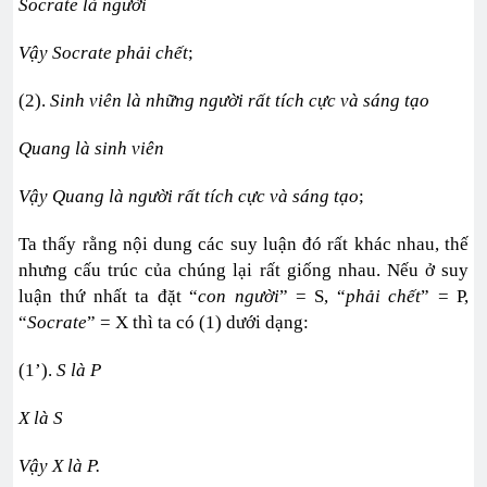
Socrate là người
Vậy Socrate phải chết
;
(2).
Sinh viên là những người rất tích cực và sáng tạo
Quang là sinh viên
Vậy Quang là người rất tích cực và sáng tạo
;
Ta thấy rằng nội dung các suy luận đó rất khác nhau, thế
nhưng cấu trúc của chúng lại rất giống nhau. Nếu ở suy
luận thứ nhất ta đặt “
con người
” = S, “
phải chết
” = P,
“
Socrate
” = X thì ta có (1) dưới dạng:
(1’).
S là P
X là S
Vậy X là P.