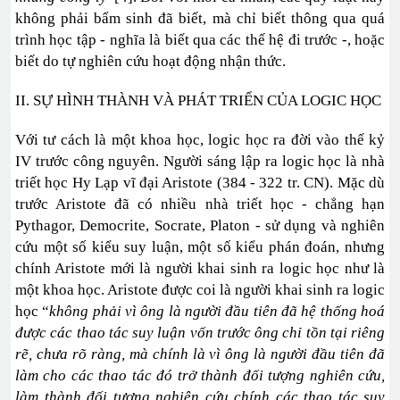
không phải bẩm sinh đã biết, mà chỉ biết thông qua quá
trình học tập - nghĩa là biết qua các thế hệ đi trước -, hoặc
biết do tự nghiên cứu hoạt động nhận thức.
II. SỰ HÌNH THÀNH VÀ PHÁT TRIỂN CỦA LOGIC HỌC
Với tư cách là một khoa học, logic học ra đời vào thế kỷ
IV trước công nguyên. Người sáng lập ra logic học là nhà
triết học Hy Lạp vĩ đại Aristote (384 - 322 tr. CN). Mặc dù
trước Aristote đã có nhiều nhà triết học - chẳng hạn
Pythagor, Democrite, Socrate, Platon - sử dụng và nghiên
cứu một số kiểu suy luận, một số kiểu phán đoán, nhưng
chính Aristote mới là người khai sinh ra logic học như là
một khoa học. Aristote được coi là người khai sinh ra logic
học “
không phải vì ông là người đầu tiên đã hệ thống hoá
được các thao tác suy luận vốn trước ông chỉ tồn tại riêng
rẽ, chưa rõ ràng, mà chính là vì ông là người đầu tiên đã
làm cho các thao tác đó trở thành đối tượng nghiên cứu,
làm thành đối tượng nghiên cứu chính các thao tác suy