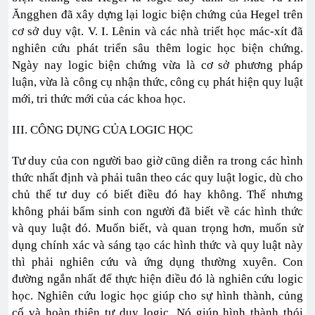
Ăngghen đã xây dựng lại logic biện chứng của Hegel trên
cơ sở duy vật. V. I. Lênin và các nhà triết học mác-xít đã
nghiên cứu phát triển sâu thêm logic học biện chứng.
Ngày nay logic biện chứng vừa là cơ sở phương pháp
luận, vừa là công cụ nhận thức, công cụ phát hiện quy luật
mới, tri thức mới của các khoa học.
III. CÔNG DỤNG CỦA LOGIC HỌC
Tư duy của con người bao giờ cũng diễn ra trong các hình
thức nhất định và phải tuân theo các quy luật logic, dù cho
chủ thể tư duy có biết điều đó hay không. Thế nhưng
không phải bẩm sinh con người đã biết về các hình thức
và quy luật đó. Muốn biết, và quan trọng hơn, muốn sử
dụng chính xác và sáng tạo các hình thức và quy luật này
thì phải nghiên cứu và ứng dụng thường xuyên. Con
đường ngắn nhất để thực hiện điều đó là nghiên cứu logic
học. Nghiên cứu logic học giúp cho sự hình thành, củng
cố và hoàn thiện tư duy logic. Nó giúp hình thành thói