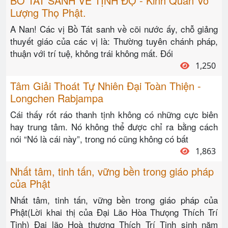
BỒ TÁT SANH VỀ TỊNH ĐỘ - Kinh Quán Vô
Lượng Thọ Phật.
A Nan! Các vị Bồ Tát sanh về cõi nước ấy, chỗ giảng
thuyết giáo của các vị là: Thường tuyên chánh pháp,
thuận với trí tuệ, không trái không mất. Đối
1,250
Tâm Giải Thoát Tự Nhiên Đại Toàn Thiện -
Longchen Rabjampa
Cái thấy rốt ráo thanh tịnh không có những cực biên
hay trung tâm. Nó không thể được chỉ ra bằng cách
nói “Nó là cái này”, trong nó cũng không có bất
1,863
Nhất tâm, tinh tấn, vững bền trong giáo pháp
của Phật
Nhất tâm, tinh tấn, vững bền trong giáo pháp của
Phật(Lời khai thị của Đại Lão Hòa Thưọng Thích Trí
Tịnh) Đại lão Hoà thượng Thích Trí Tịnh sinh năm