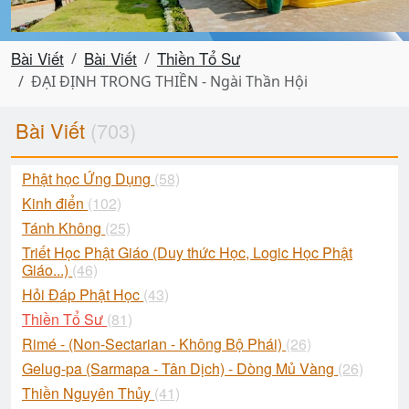
Bài Viết
Bài Viết
Thiền Tổ Sư
ĐẠI ĐỊNH TRONG THIỀN - Ngài Thần Hội
Bài Viết
(703)
Phật học Ứng Dụng
(58)
Kinh điển
(102)
Tánh Không
(25)
Triết Học Phật Giáo (Duy thức Học, Logic Học Phật
Giáo...)
(46)
Hỏi Đáp Phật Học
(43)
Thiền Tổ Sư
(81)
Rimé - (Non-Sectarian - Không Bộ Phái)
(26)
Gelug-pa (Sarmapa - Tân Dịch) - Dòng Mủ Vàng
(26)
Thiền Nguyên Thủy
(41)