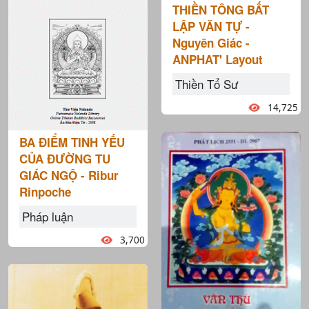
THIỀN TÔNG BẤT
LẬP VĂN TỰ -
Nguyên Giác -
ANPHAT' Layout
Thiền Tổ Sư
14,725
BA ĐIỂM TINH YẾU
CỦA ĐƯỜNG TU
GIÁC NGỘ - Ribur
Rinpoche
Pháp luận
3,700