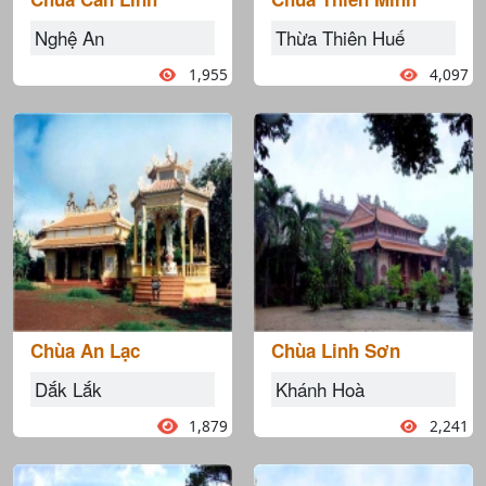
Nghệ An
Thừa Thiên Huế
1,955
4,097
Chùa An Lạc
Chùa Linh Sơn
Dắk Lắk
Khánh Hoà
1,879
2,241