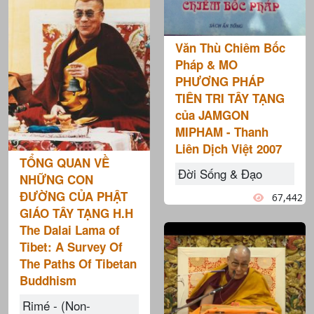
Văn Thù Chiêm Bốc
Pháp & MO
PHƯƠNG PHÁP
TIÊN TRI TÂY TẠNG
của JAMGON
MIPHAM - Thanh
Liên Dịch Việt 2007
TỔNG QUAN VỀ
Đời Sống & Đạo
NHỮNG CON
ĐƯỜNG CỦA PHẬT
67,442
GIÁO TÂY TẠNG H.H
The Dalai Lama of
Tibet: A Survey Of
The Paths Of Tibetan
Buddhism
Rimé - (Non-