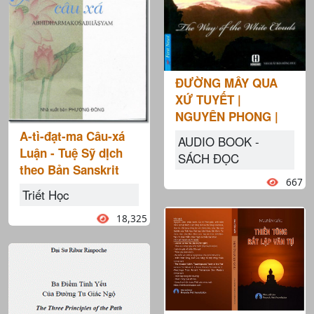
ĐƯỜNG MÂY QUA
XỨ TUYẾT |
NGUYÊN PHONG |
A-tì-đạt-ma Câu-xá
AUDIO BOOK -
Luận - Tuệ Sỹ dỊch
SÁCH ĐỌC
theo Bản Sanskrit
667
Triết Học
18,325