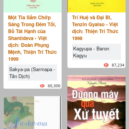
Một Tia Sấm Chớp
Trí Huệ và Đại Bi,
Sáng Trong Đêm Tối,
Tenzin Gyatso - Việt
Bồ Tát Hạnh của
dịch: Thiện Tri Thức
Shantideva - Việt
1998
dịch: Đoàn Phụng
Kagyupa - Baron
Mệnh, Thiện Tri Thức
Kagyu
1999
87,234
Sakya-pa (Sarmapa -
Tân Dịch)
60,306