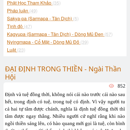
Phật Học Tham Khảo
(35)
Pháp luận
(49)
Sakya-pa (Sarmapa - Tân Dịch)
(5)
Tịnh độ
(47)
Kagyupa (Sarmapa - Tân Dịch) - Dòng Mủ Đen
(57)
Nyingmapa - Cổ Mật - Dòng Mủ Đỏ
(39)
Luật
(23)
ĐẠI ĐỊNH TRONG THIỀN - Ngài Thần
Hội
852
Định và tuệ đồng thời, không nói cái nào trước cái nào sau
hết, trong định có tuệ, trong tuệ có định. Vì vậy người tu
cả hai tự tâm được chánh, nghĩa là định tuệ đồng thời thì
tâm được ngay thẳng. Nhiều người cứ nghĩ rằng khi nào
ngồi thiền sáng lên, có hào quang mới gọi là tuệ, còn bình