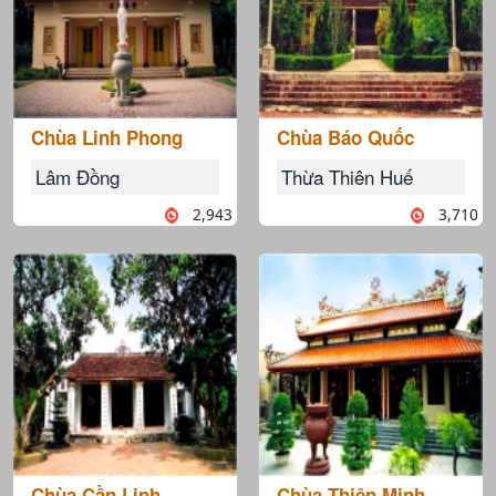
Chùa Linh Phong
Chùa Báo Quốc
Lâm Đồng
Thừa Thiên Huế
2,943
3,710
Chùa Cần Linh
Chùa Thiên Minh