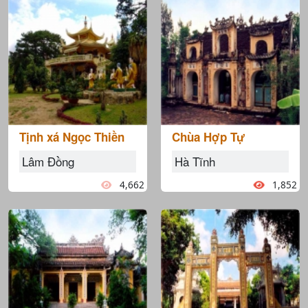
Tịnh xá Ngọc Thiền
Chùa Hợp Tự
Lâm Đồng
Hà Tĩnh
4,662
1,852