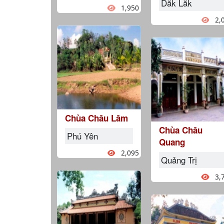
Dắk Lắk
1,950
2,
Chùa Châu Lâm
Chùa Châu
Phú Yên
Quang
2,095
Quảng Trị
3,