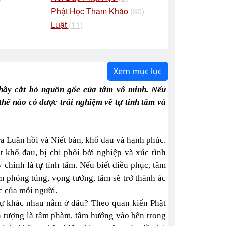
Phật Học Tham Khảo
(30)
Luật
(11)
Xem mục lục
hãy cắt bỏ nguồn gốc của tâm vô minh. Nếu
hể nào có được trải nghiệm về tự tính tâm và
 ra Luân hồi và Niết bàn, khổ đau và hạnh phúc.
 khổ đau, bị chi phối bởi nghiệp và xúc tình
 chính là tự tính tâm. Nếu biết điều phục, tâm
m phóng túng, vọng tưởng, tâm sẽ trở thành ác
c của mỗi người.
 sự khác nhau nằm ở đâu? Theo quan kiến Phật
n tượng là tâm phàm, tâm hướng vào bên trong