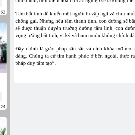
chín muồi, thời điểm hoàn trả ác nghiệp sẽ là không thể 
063
Tâm bất tịnh dễ khiến một người bị vấp ngã và chịu nhi
chông gai. Nhưng nếu tâm thanh tịnh, con đường sẽ bằ
sẽ được thuận duyên trưởng dưỡng tâm linh, con đườ
vọng tưởng bất tịnh, vị kỷ và ham muốn không chính đá
Đây chính là giáo pháp sâu sắc và chìa khóa mở mọi 
dàng. Chúng ta cứ tìm hạnh phúc ở bên ngoài, thực 
pháp duy tâm tạo”.
724