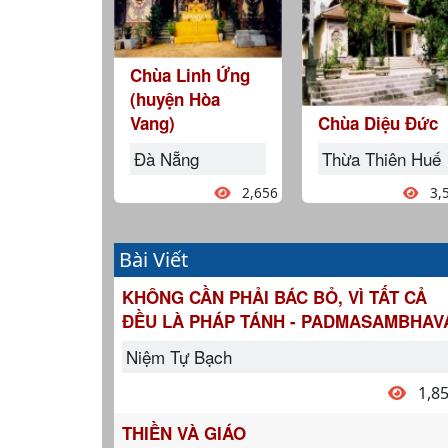
Chùa Linh Ứng
(huyện Hòa
Vang)
Chùa Diệu Đức
Đà Nẵng
Thừa Thiên Huế
2,656
3,
Bài Viết
KHÔNG CẦN PHẢI BÁC BỎ, VÌ TẤT CẢ
ĐỀU LÀ PHÁP TÁNH - PADMASAMBHAV
Niệm Tự Bạch
1,8
THIỀN VÀ GIÁO