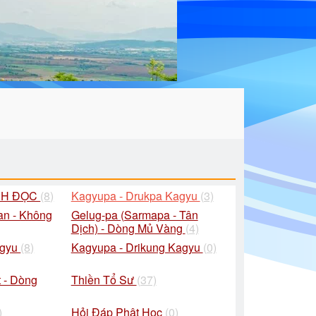
CH ĐỌC
(8)
Kagyupa - Drukpa Kagyu
(3)
an - Không
Gelug-pa (Sarmapa - Tân
Dịch) - Dòng Mủ Vàng
(4)
agyu
(8)
Kagyupa - Drikung Kagyu
(0)
 - Dòng
Thiền Tổ Sư
(37)
)
Hỏi Đáp Phật Học
(0)