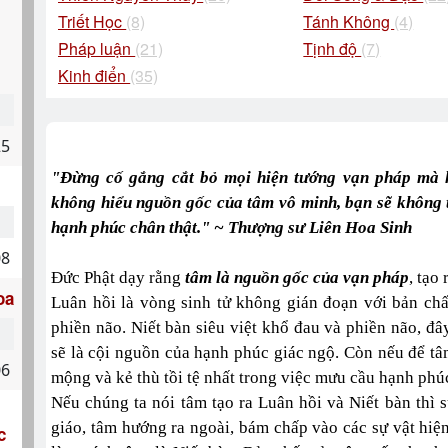
Triết Học
(8)
Tánh Không
(4)
Pháp luận
(21)
Tịnh độ
(7)
Kinh điển
(35)
25
"Đừng cố gắng cắt bỏ mọi hiện tướng vạn pháp mà 
không hiểu nguồn gốc của tâm vô minh, bạn sẽ không t
hạnh phúc chân thật." ~ Thượng sư Liên Hoa Sinh
08
Đức Phật dạy rằng
tâm là nguồn gốc của vạn pháp
, tạo
oa
Luân hồi là vòng sinh tử không gián đoạn với bản chất
phiền não. Niết bàn siêu việt khổ đau và phiền não, đây
sẽ là cội nguồn của hạnh phúc giác ngộ. Còn nếu để tâ
06
mộng và kẻ thù tồi tệ nhất trong việc mưu cầu hạnh phú
Nếu chúng ta nói tâm tạo ra Luân hồi và Niết bàn thì
giáo, tâm hướng ra ngoài, bám chấp vào các sự vật hiệ
c