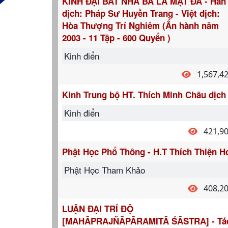
KINH ĐẠI BÁT NHÃ BA LA MẬT ĐA - Hán
dịch: Pháp Sư Huyền Trang - Việt dịch:
Hòa Thượng Trí Nghiêm (Ấn hành năm
2003 - 11 Tập - 600 Quyển )
Kinh điển
1,567,4
Kinh Trung bộ HT. Thích Minh Châu dịch
Kinh điển
421,9
Phật Học Phổ Thông - H.T Thích Thiện H
Phật Học Tham Khảo
408,2
LUẬN ĐẠI TRÍ ĐỘ
[MAHĀPRAJÑĀPĀRAMITĀ ŚĀSTRA] - Tá