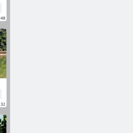
248
132