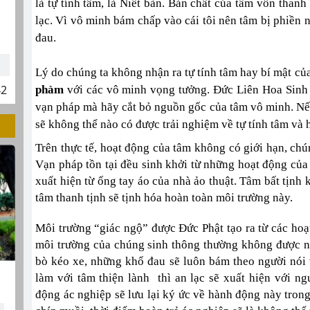
là tự tính tâm, là Niết bàn. Bản chất của tâm vốn thanh
lạc. Vì vô minh bám chấp vào cái tôi nên tâm bị phiền 
đau.
Lý do chúng ta không nhận ra tự tính tâm hay bí mật của
42
phàm
với các vô minh vọng tưởng. Đức Liên Hoa Sinh 
vạn pháp mà hãy cắt bỏ nguồn gốc của tâm vô minh. N
sẽ không thể nào có được trải nghiệm về tự tính tâm và 
Trên thực tế, hoạt động của tâm không có giới hạn, ch
Vạn pháp tồn tại đều sinh khởi từ những hoạt động c
xuất hiện từ ống tay áo của nhà ảo thuật. Tâm bất tịnh 
tâm thanh tịnh sẽ tịnh hóa hoàn toàn môi trường này.
Môi trường “giác ngộ” được Đức Phật tạo ra từ các hoạ
môi trường của chúng sinh thông thường không được n
bò kéo xe, những khổ đau sẽ luôn bám theo người nói v
làm với tâm thiện lành thì an lạc sẽ xuất hiện với 
động ác nghiệp sẽ lưu lại ký ức về hành động này tron