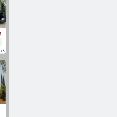
g
215