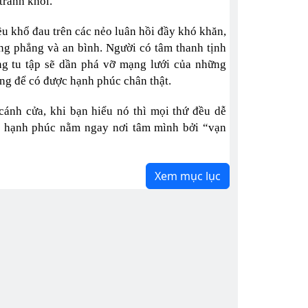
tránh khỏi.
ều khổ đau trên các nẻo luân hồi đầy khó khăn,
ng phẳng và an bình. Người có tâm thanh tịnh
ng tu tập sẽ dần phá vỡ mạng lưới của những
ng để có được hạnh phúc chân thật.
cánh cửa, khi bạn hiểu nó thì mọi thứ đều dễ
ra hạnh phúc nằm ngay nơi tâm mình bởi “vạn
Xem mục lục