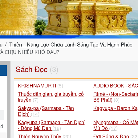
u
Thiền - Năng Lực Chữa Lành Sáng Tạo Và Hạnh Phúc
VÀ CHỊU NHIỀU KHỔ ĐAU?
Sách Đọc
(3)
KRISHNAMURTI
(5)
AUDIO BOOK - SÁ
Thuốc dân gian, gia truyền, cổ
Rimé - (Non-Sectari
truyền
(7)
Bộ Phái)
(3)
Sakya-pa (Sarmapa - Tân
Kagyupa - Baron K
Dịch)
(14)
Kagyupa (Sarmapa - Tân Dịch)
Nyingmapa - Cổ Mật
74
- Dòng Mủ Đen
(16)
Mủ Đỏ
(17)
Thiền Nguyên Thủy
(20)
Đời Sống & Đạo
(22