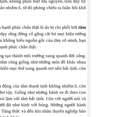
 tịnh, không phân biệt nhị nguyên, tràn đầy hỷ
não nhiễm ô, từ đó phóng chiếu ra luân hồi khổ
 hạnh phúc chân thật là do bị chi phối bởi
tâm
dạy rằng đừng cố gắng cắt bỏ mọi hiện tướng
ếu không hiểu nguồn gốc của tâm vô minh, bạn
hạnh phúc chân thật.
úng tạo thành môi trường xung quanh đời sống.
ủa tâm cũng giống như những món đồ khác nhau
khiến mọi thứ xung quanh trơ nên bất tịnh, còn
t động của tâm thanh tịnh không nhiễm ô, còn
hư vậy. Giống như những bánh xe đi theo con
à làm với tâm bất tịnh. Còn với người nói và
người đó như hình với bóng. Những người hành
g Tàng thức và đến khi nhân duyên nghiệp báo