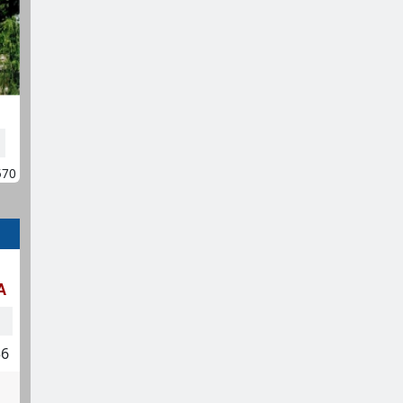
570
A
56