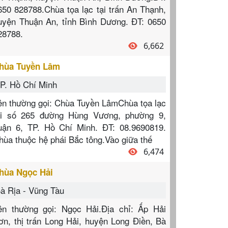
650 828788.Chùa tọa lạc tại trấn An Thạnh,
uyện Thuận An, tỉnh Bình Dương. ĐT: 0650
28788.
6,662
hùa Tuyền Lâm
P. Hồ Chí Minh
ên thường gọi: Chùa Tuyền LâmChùa tọa lạc
ại số 265 đường Hùng Vương, phường 9,
uận 6, TP. Hồ Chí Minh. ĐT: 08.9690819.
hùa thuộc hệ phái Bắc tông.Vào giữa thế
6,474
hùa Ngọc Hải
à Rịa - Vũng Tàu
ên thường gọi: Ngọc Hải.Địa chỉ: Ấp Hải
ơn, thị trấn Long Hải, huyện Long Điền, Bà