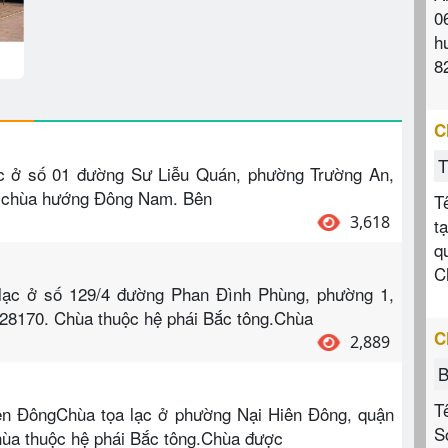
0
h
8
C
T
ạc ở số 01 đường Sư Liễu Quán, phường Trường An,
ặt chùa hướng Đông Nam. Bên
T
3,618
t
q
C
lạc ở số 129/4 đường Phan Đình Phùng, phường 1,
828170. Chùa thuộc hệ phái Bắc tông.Chùa
C
2,889
B
T
ên ĐôngChùa tọa lạc ở phường Nại Hiên Đông, quận
S
hùa thuộc hệ phái Bắc tông.Chùa được