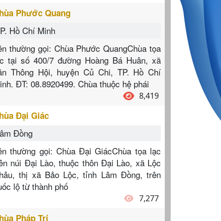
hùa Phước Quang
P. Hồ Chí Minh
ên thường gọi: Chùa Phước QuangChùa tọa
ạc tại số 400/7 đường Hoàng Bá Huân, xã
ân Thông Hội, huyện Củ Chi, TP. Hồ Chí
inh. ĐT: 08.8920499. Chùa thuộc hệ phái
8,419
hùa Đại Giác
âm Đồng
ên thường gọi: Chùa Đại GiácChùa tọa lạc
rên núi Đại Lào, thuộc thôn Đại Lào, xã Lộc
hâu, thị xã Bảo Lộc, tỉnh Lâm Đồng, trên
uốc lộ từ thành phố
7,277
hùa Pháp Trí