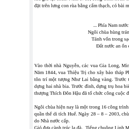
đặt trên lưng con rùa bằng cẩm thạch, có bài 
... Phía Nam nướ
Ngôi chùa hùng trá
Tánh vốn trong sạ
Đất nước an ổn 
Vào thời nhà Nguyễn, các vua Gia Long, Min
Năm 1844, vua Thiệu Trị cho xây bảo tháp Ph
tôn trí một tượng Như Lai bằng vàng. Trước
dựng hai nhà bia. Trước đình, dựng trụ hoa 
thượng Thích Đôn Hậu đã tổ chức công cuộc đạ
Ngôi chùa hiện nay là một trong 16 công trìn
quần thể di tích Huế. Ngày 28 – 8 – 2003, ch
do Nhà nước cấp.
Gió đưa cành trúc la đà, Tiếng chuông Linh 