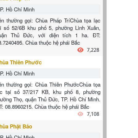
P. Hồ Chí Minh
ên thường gọi: Chùa Pháp TríChùa tọa lạc
ại số 52/6B khu phố 5, phường Linh Xuân,
uận Thủ Đức, với diện tích 1 ha. ĐT:
8.7240495. Chùa thuộc hệ phái Bắc
7,228
hùa Thiên Phước
P. Hồ Chí Minh
ên thường gọi: Chùa Thiên PhướcChùa tọa
ạc tại số 37/217 KB, khu phố 8, phường
rường Thọ, quận Thủ Đức, TP. Hồ Chí Minh.
T: 08.8960215. Chùa thuộc hệ phái Bắc
7,108
hùa Phật Bảo
P. Hồ Chí Minh