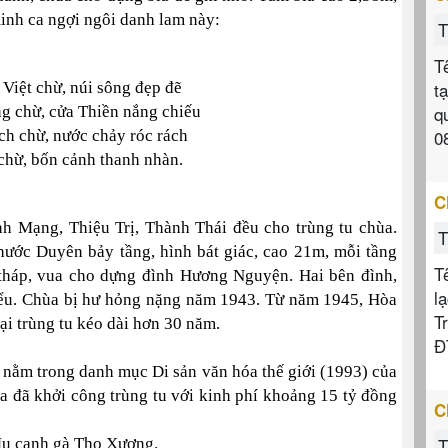
minh ca ngợi ngôi danh lam này:
T
T
t
c Việt chừ, núi sông đẹp đẽ
q
ng chừ, cửa Thiền nắng chiếu
0
ch chừ, nước chảy róc rách
chừ, bốn cảnh thanh nhàn.
C
h Mạng, Thiệu Trị, Thành Thái đều cho trùng tu chùa.
T
ước Duyên bảy tầng, hình bát giác, cao 21m, mỗi tầng
T
 tháp, vua cho dựng đình Hương Nguyện. Hai bên đình,
l
biểu. Chùa bị hư hỏng nặng năm 1943. Từ năm 1945, Hòa
T
i trùng tu kéo dài hơn 30 năm.
Đ
h nằm trong danh mục Di sản văn hóa thế giới (1993) của
ùa đã khởi công trùng tu với kinh phí khoảng 15 tỷ đồng
C
T
Mụ canh gà Thọ Xương.