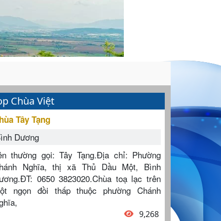
op Chùa Việt
hùa Tây Tạng
ình Dương
ên thường gọi: Tây Tạng.Địa chỉ: Phường
hánh Nghĩa, thị xã Thủ Dầu Một, Bình
ương.ĐT: 0650 3823020.Chùa toạ lạc trên
ột ngọn đồi thấp thuộc phường Chánh
ghĩa,
9,268