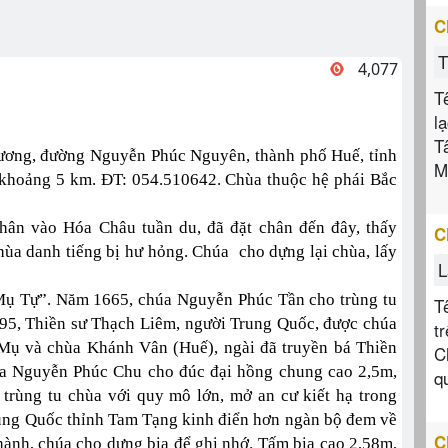
C
T
4,077
T
l
T
Hương, đường Nguyễn Phúc Nguyên, thành phố Huế, tỉnh
M
 khoảng 5 km. ĐT: 054.510642. Chùa thuộc hệ phái Bắc
ân vào Hóa Châu tuần du, đã đặt chân đến đây, thấy
C
chùa danh tiếng bị hư hỏng. Chúa cho dựng lại chùa, lấy
L
 Mụ Tự”. Năm 1665, chúa Nguyễn Phúc Tần cho trùng tu
T
95, Thiền sư Thạch Liêm, người Trung Quốc, được chúa
t
 Mụ và chùa Khánh Vân (Huế), ngài đã truyền bá Thiền
C
a Nguyễn Phúc Chu cho đúc đại hồng chung cao 2,5m,
q
trùng tu chùa với quy mô lớn, mở an cư kiết hạ trong
ung Quốc thỉnh Tam Tạng kinh điển hơn ngàn bộ đem về
C
thành, chúa cho dựng bia để ghi nhớ. Tấm bia cao 2,58m,