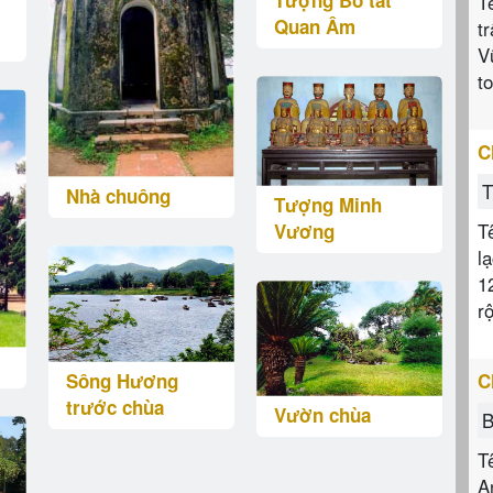
Tượng Bồ tát
T
Quan Âm
t
V
t
C
T
Nhà chuông
Tượng Minh
T
Vương
l
1
r
C
Sông Hương
trước chùa
Vườn chùa
B
T
A