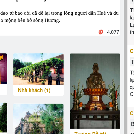
T
 dao từ bao đời đã để lại trong lòng người dân Huế và du
l
thơ mộng bên bờ sông Hương.
L
t
4,077
C
T
T
l
q
Nhà khách (1)
C
C
B