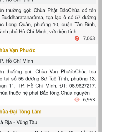
ên thường gọi: Chùa Phật BảoChùa có tên
à Buddharatanaràma, tọa lạc ở số 57 đường
ạc Long Quân, phường 10, quận Tân Bình,
hành phố Hồ Chí Minh, với diện tích
7,063
hùa Vạn Phước
P. Hồ Chí Minh
ên thường gọi: Chùa Vạn PhướcChùa tọa
ạc tại số 55 đường Sư Tuệ Tĩnh, phường 13,
uận 11, TP. Hồ Chí Minh. ĐT: 08.9627217.
hùa thuộc hệ phái Bắc tông.Chùa nguyên
6,953
hùa Đại Tòng Lâm
à Rịa - Vũng Tàu