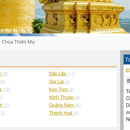
Chùa Thiên Mụ
T
C
ận
(5)
Dắk Lắk
(11)
B
10)
Gia Lai
(6)
à
(16)
Kon Tom
(2)
T
2)
Ninh Thuận
(6)
C
D
nh
(2)
Quảng Nam
(6)
m
(3)
Thanh Hoá
(4)
N