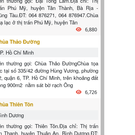
ên thường gọi: Đại Tòng Lâm.Địa chỉ: Thị
rấn Phú Mỹ, huyện Tân Thành, Bà Rịa -
ũng Tàu.ĐT: 064 876271, 064 876947.Chùa
oạ lạc ở thị trấn Phú Mỹ, huyện Tân
6,880
hùa Thảo Đường
P. Hồ Chí Minh
ên thường gọi: Chùa Thảo ĐườngChùa tọa
ạc tại số 335/42 đường Hùng Vương, phường
2, quận 6, TP. Hồ Chí Minh, trên khoảng đất
ộng 900m2 nằm sát bờ rạch Ông
6,726
hùa Thiên Tôn
ình Dương
ên thường gọi: Thiên Tôn.Địa chỉ: Thị trấn
n Thạnh, huyện Thuận An, Bình Dương.ĐT: