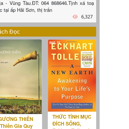
ịa - Vũng Tàu.ĐT: 064 868646.Tịnh xá toạ
c tại ấp Hải Sơn, thị trấn
6,327
ách Đọc
THỨC TỈNH MỤC
GƯƠNG THIỀN
ĐÍCH SỐNG,
(Thiền Gia Quy