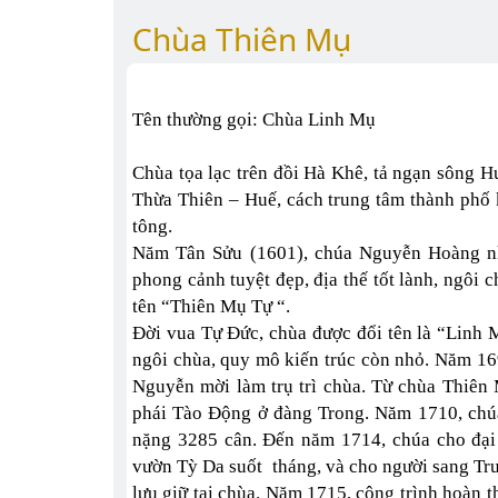
Chùa Thiên Mụ
Tên thường gọi: Chùa Linh Mụ
Chùa tọa lạc trên đồi Hà Khê, tả ngạn sông 
Thừa Thiên – Huế, cách trung tâm thành phố
tông.
Năm Tân Sửu (1601), chúa Nguyễn Hoàng nh
phong cảnh tuyệt đẹp, địa thế tốt lành, ngôi 
tên “Thiên Mụ Tự “.
Đời vua Tự Đức, chùa được đổi tên là “Linh
ngôi chùa, quy mô kiến trúc còn nhỏ. Năm 16
Nguyễn mời làm trụ trì chùa. Từ chùa Thiên
phái Tào Động ở đàng Trong. Năm 1710, chú
nặng 3285 cân. Đến năm 1714, chúa cho đại 
vườn Tỳ Da suốt tháng, và cho người sang Tr
lưu giữ tại chùa. Năm 1715, công trình hoàn 