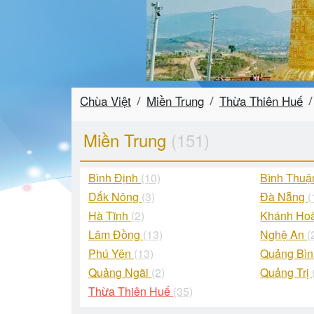
Chùa Việt
Miền Trung
Thừa Thiên Huế
Miền Trung
(151)
Bình Định
(10)
Bình Thu
Dắk Nông
(3)
Đà Nẵng
(
Hà Tĩnh
(2)
Khánh Ho
Lâm Đồng
(13)
Nghệ An
(
Phú Yên
(13)
Quảng Bì
Quảng Ngãi
(2)
Quảng Trị
Thừa Thiên Huế
(35)