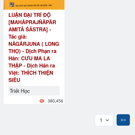
LUẬN ĐẠI TRÍ ĐỘ
[MAHĀPRAJÑĀPĀR
AMITĀ ŚĀSTRA] -
Tác giả:
NĀGĀRJUNA ( LONG
THỌ) - Dịch Phạn ra
Hán: CƯU MA LA
THẬP - Dịch Hán ra
Việt: THÍCH THIỆN
SIÊU
Triết Học
380,456
>>