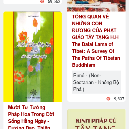
69,562
TỔNG QUAN VỀ
NHỮNG CON
ĐƯỜNG CỦA PHẬT
GIÁO TÂY TẠNG H.H
The Dalai Lama of
Tibet: A Survey Of
The Paths Of Tibetan
Buddhism
Rimé - (Non-
Sectarian - Không Bộ
Phái)
9,607
Mười Tư Tưởng
Pháp Hoa Trong Đời
Sống Hằng Ngày -
Đương Đạo, Thiện