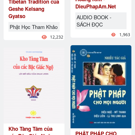
Tibetan Tradition của
DieuPhapAm.Net
Geshe Kelsang
Gyatso
AUDIO BOOK -
SÁCH ĐỌC
Phật Học Tham Khảo
1,963
12,232
Kho Tàng Tâm của
PHẬT PHÁP CHO