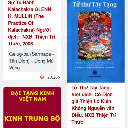
Sự Tu Hành
Kalachakra GLENN
H. MULLIN (The
Practice Of
Kalachakra) Người
dịch : NXB. Thiện Tri
Thức, 2006
Gelug-pa (Sarmapa -
Tân Dịch) - Dòng Mủ
Vàng
20,206
Tử Thư Tây Tạng -
Việt dịch: Cố Dịch
giả Thiện Lộ Kiến
Không Nguyễn văn
Điểu, NXB Thiện Tri
Thức