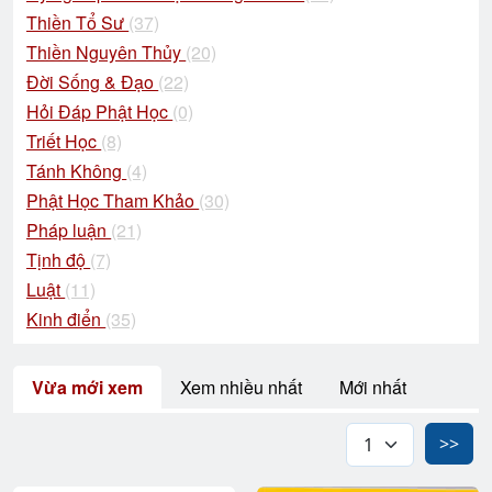
Thiền Tổ Sư
(37)
Thiền Nguyên Thủy
(20)
Đời Sống & Đạo
(22)
Hỏi Đáp Phật Học
(0)
Triết Học
(8)
Tánh Không
(4)
Phật Học Tham Khảo
(30)
Pháp luận
(21)
Tịnh độ
(7)
Luật
(11)
Kinh điển
(35)
Vừa mới xem
Xem nhiều nhất
Mới nhất
>>