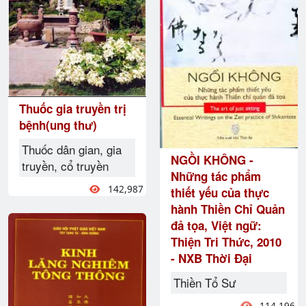
Thuốc gia truyền trị
bệnh(ung thư)
Thuốc dân gian, gia
NGỒI KHÔNG -
truyền, cổ truyền
Những tác phẩm
142,987
thiết yếu của thực
hành Thiền Chỉ Quản
đả tọa, Việt ngữ:
Thiện Tri Thức, 2010
- NXB Thời Đại
Thiền Tổ Sư
114,196