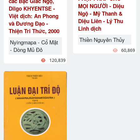
các Bậc Giác Ngộ,
MỌI NGƯỜI - Diệu
Dilgo KHYENTSE -
Ngộ - Mỹ Thanh &
Việt dịch: An Phong
Diệu Liên - Lý Thu
và Đương Đạo -
Linh dịch
Thiện Tri Thức, 2000
Thiền Nguyên Thủy
Nyingmapa - Cổ Mật
- Dòng Mủ Đỏ
60,869
120,839