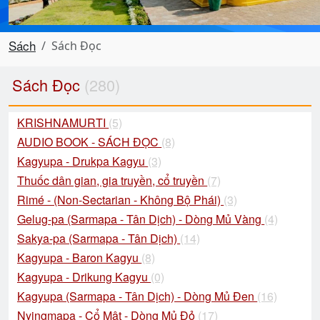
Sách
Sách Đọc
Sách Đọc
(280)
KRISHNAMURTI
(5)
AUDIO BOOK - SÁCH ĐỌC
(8)
Kagyupa - Drukpa Kagyu
(3)
Thuốc dân gian, gia truyền, cổ truyền
(7)
Rimé - (Non-Sectarian - Không Bộ Phái)
(3)
Gelug-pa (Sarmapa - Tân Dịch) - Dòng Mủ Vàng
(4)
Sakya-pa (Sarmapa - Tân Dịch)
(14)
Kagyupa - Baron Kagyu
(8)
Kagyupa - Drikung Kagyu
(0)
Kagyupa (Sarmapa - Tân Dịch) - Dòng Mủ Đen
(16)
Nyingmapa - Cổ Mật - Dòng Mủ Đỏ
(17)