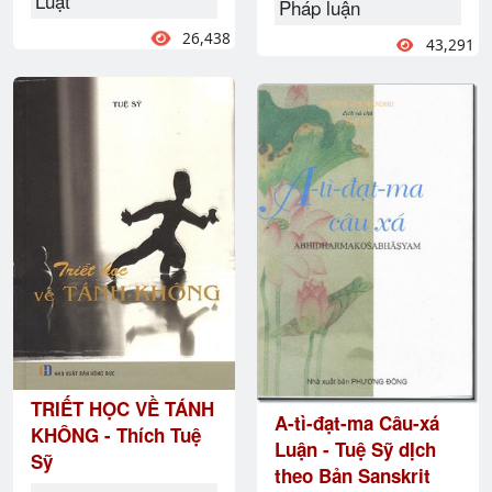
Luật
Pháp luận
26,438
43,291
TRIẾT HỌC VỀ TÁNH
A-tì-đạt-ma Câu-xá
KHÔNG - Thích Tuệ
Luận - Tuệ Sỹ dỊch
Sỹ
theo Bản Sanskrit