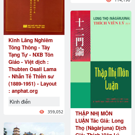
Kinh Lăng Nghiêm
Tông Thông - Tây
Tạng Tự - NXB Tôn
Giáo - Việt dịch :
Thubten Osall Lama
- Nhẫn Tế Thiền sư
(1889-1951) - Layout
: anphat.org
Kinh điển
359,052
THẬP NHỊ MÔN
LUẬN Tác Giả: Long
Thọ (Nàgàrjuna) Dịch
Giả: Thích Viên Lý