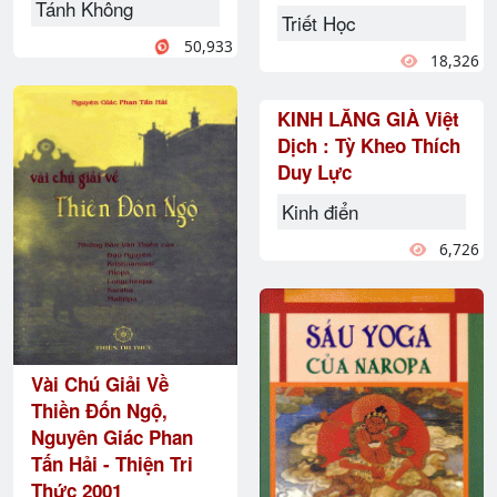
Tánh Không
Triết Học
50,933
18,326
KINH LĂNG GIÀ Việt
Dịch : Tỳ Kheo Thích
Duy Lực
Kinh điển
6,726
Vài Chú Giải Về
Thiền Ðốn Ngộ,
Nguyên Giác Phan
Tấn Hải - Thiện Tri
Thức 2001