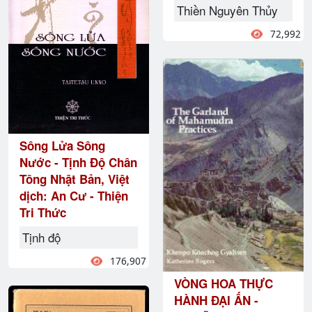
Thiền Nguyên Thủy
72,992
Sông Lửa Sông
Nước - Tịnh Độ Chân
Tông Nhật Bản, Việt
dịch: An Cư - Thiện
Tri Thức
Tịnh độ
176,907
VÒNG HOA THỰC
HÀNH ĐẠI ẤN -