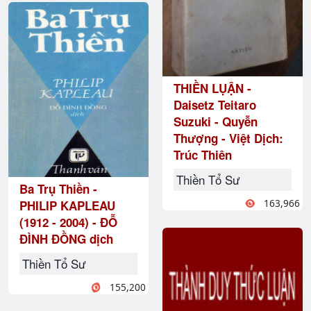
THIỀN LỤẬN -
Daisetz Teitaro
Suzuki - Quyễn
Thượng - Việt Dịch:
Trúc Thiên
Thiền Tổ Sư
Ba Trụ Thiền -
163,966
PHILIP KAPLEAU
(1912 - 2004) - ĐỖ
ĐÌNH ĐỒNG dịch
Thiền Tổ Sư
155,200