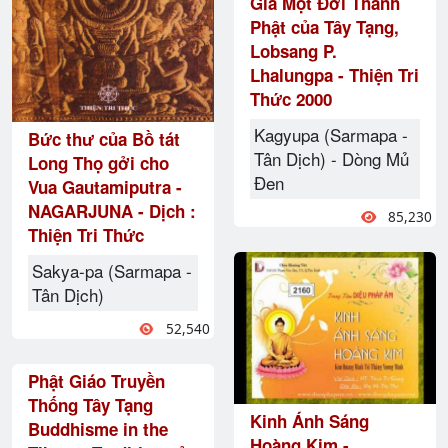
Giả Một Đời Thành
Phật của Tây Tạng,
Lobsang P.
Lhalungpa - Thiện Tri
Thức 2000
Kagyupa (Sarmapa -
Bức thư của Bồ tát
Tân Dịch) - Dòng Mủ
Long Thọ gởi cho
Đen
Vua Gautamiputra -
NAGARJUNA - Dịch :
85,230
Thiện Tri Thức
Sakya-pa (Sarmapa -
Tân Dịch)
52,540
Phật Giáo Truyền
Thống Tây Tạng
Kinh Ánh Sáng
Buddhisme in the
Hoàng Kim -