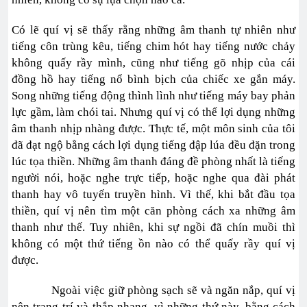
Có lẽ quí vị sẽ thấy rằng những âm thanh tự nhiên như
tiếng côn trùng kêu, tiếng chim hót hay tiếng nước chảy
không quấy rầy mình, cũng như tiếng gõ nhịp của cái
đồng hồ hay tiếng nổ bình bịch của chiếc xe gắn máy.
Song những tiếng động thình lình như tiếng máy bay phản
lực gầm, làm chói tai. Nhưng quí vị có thể lợi dụng những
âm thanh nhịp nhàng được. Thực tế, một môn sinh của tôi
đã đạt ngộ bằng cách lợi dụng tiếng đập lúa đều đặn trong
lúc tọa thiền. Những âm thanh đáng đề phòng nhất là tiếng
người nói, hoặc nghe trực tiếp, hoặc nghe qua đài phát
thanh hay vô tuyến truyền hình. Vì thế, khi bắt đầu tọa
thiền, quí vị nên tìm một căn phòng cách xa những âm
thanh như thế. Tuy nhiên, khi sự ngồi đã chín muồi thì
không có một thứ tiếng ồn nào có thể quấy rầy quí vị
được.
Ngoài việc giữ phòng sạch sẽ và ngăn nắp, quí vị
nên trang trí và thắp nhang, vì những thứ này, bằng cách