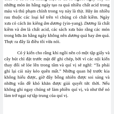
những món ăn hằng ngày tạo ra quá nhiều chất acid trong
máu và thủ phạm chính trong vụ này là thịt. Hãy ăn nhiều
rau thuộc các loại kể trên vì chúng có chất kiềm. Ngày
xưa có cách ăn kiêng
âm dương
(yin-yang).
Dương
là chất
kiềm và
âm
là chất acid, các sách xưa bảo rằng các món
trong bữa ăn hằng ngày không nên
dương
quá hay
âm
quá.
Thực ra đây là điều tôi vừa nói.
Có ý kiến cho rằng khi ngồi nên có một tập giấy và
cây bút chì đặt trước mặt để ghi chép, bởi vì các nội kiến
thay đổi sẽ lóe lên trong tâm và quí vị sẽ nghĩ: “Ta phải
ghi lại cái này kẻo quên mất.” Những quan hệ trước kia
không hiểu được, giờ đây bỗng nhiên được soi sáng và
những vấn đề khó khăn được giải quyết tức thời. Nếu
không ghi ngay chúng sẽ làm phiền quí vị, và như thế nó
làm trở ngại sự tập trung của quí vị.