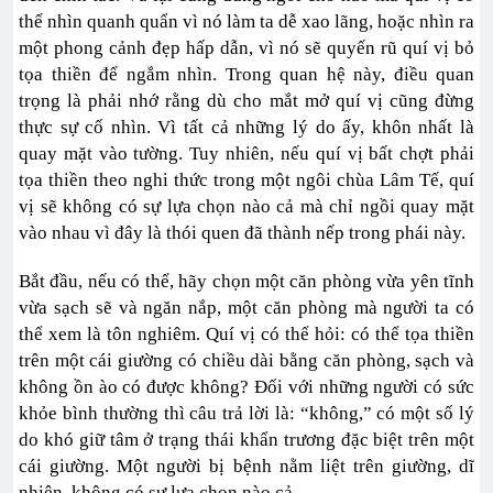
thể nhìn quanh quẩn vì nó làm ta dễ xao lãng, hoặc nhìn ra
một phong cảnh đẹp hấp dẫn, vì nó sẽ quyến rũ quí vị bỏ
tọa thiền để ngắm nhìn. Trong quan hệ này, điều quan
trọng là phải nhớ rằng dù cho mắt mở quí vị cũng đừng
thực sự cố nhìn. Vì tất cả những lý do ấy, khôn nhất là
quay mặt vào tường. Tuy nhiên, nếu quí vị bất chợt phải
tọa thiền theo nghi thức trong một ngôi chùa Lâm Tế, quí
vị sẽ không có sự lựa chọn nào cả mà chỉ ngồi quay mặt
vào nhau vì đây là thói quen đã thành nếp trong phái này.
Bắt đầu, nếu có thể, hãy chọn một căn phòng vừa yên tĩnh
vừa sạch sẽ và ngăn nắp, một căn phòng mà người ta có
thể xem là tôn nghiêm. Quí vị có thể hỏi: có thể tọa thiền
trên một cái giường có chiều dài bằng căn phòng, sạch và
không ồn ào có được không? Đối với những người có sức
khỏe bình thường thì câu trả lời là: “không,” có một số lý
do khó giữ tâm ở trạng thái khẩn trương đặc biệt trên một
cái giường. Một người bị bệnh nằm liệt trên giường, dĩ
nhiên, không có sự lựa chọn nào cả.