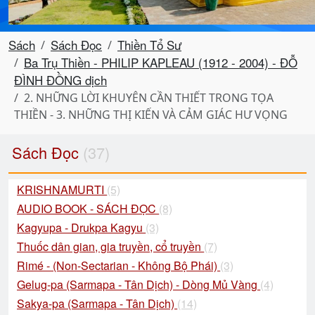
Sách
Sách Đọc
Thiền Tổ Sư
Ba Trụ Thiền - PHILIP KAPLEAU (1912 - 2004) - ĐỖ
ĐÌNH ĐỒNG dịch
2. NHỮNG LỜI KHUYÊN CẦN THIẾT TRONG TỌA
THIỀN - 3. NHỮNG THỊ KIẾN VÀ CẢM GIÁC HƯ VỌNG
Sách Đọc
(37)
KRISHNAMURTI
(5)
AUDIO BOOK - SÁCH ĐỌC
(8)
Kagyupa - Drukpa Kagyu
(3)
Thuốc dân gian, gia truyền, cổ truyền
(7)
Rimé - (Non-Sectarian - Không Bộ Phái)
(3)
Gelug-pa (Sarmapa - Tân Dịch) - Dòng Mủ Vàng
(4)
Sakya-pa (Sarmapa - Tân Dịch)
(14)