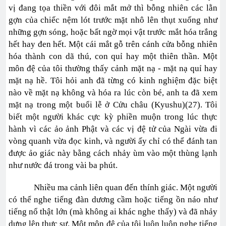
vị đang tọa thiền với đôi mắt mở thì bỗng nhiên các lằn
gợn của chiếc nệm lót trước mặt nhô lên thụt xuống như
những gợn sóng, hoặc bất ngờ mọi vật trước mắt hóa trắng
hết hay đen hết. Một cái mắt gỗ trên cánh cửa bỗng nhiên
hóa thành con dã thú, con quỉ hay một thiên thần. Một
môn đệ của tôi thường thấy cảnh mặt nạ - mặt nạ quỉ hay
mặt nạ hề. Tôi hỏi anh đã từng có kinh nghiệm đặc biệt
nào về mặt nạ không và hóa ra lúc còn bé, anh ta đã xem
mặt nạ trong một buổi lễ ở Cửu châu (Kyushu)(27). Tôi
biết một người khác cực kỳ phiền muộn trong lúc thực
hành vì các ảo ảnh Phật và các vị đệ tử của Ngài vừa đi
vòng quanh vừa đọc kinh, và người ấy chỉ có thể đánh tan
được ảo giác này bằng cách nhảy ùm vào một thùng lạnh
như nước đá trong vài ba phút.
Nhiều ma cảnh liên quan đến thính giác. Một người
có thể nghe tiếng đàn dương cầm hoặc tiếng ồn náo như
tiếng nổ thật lớn (mà không ai khác nghe thấy) và đã nhảy
dựng lên thực sự. Một môn đệ của tôi luôn luôn nghe tiếng