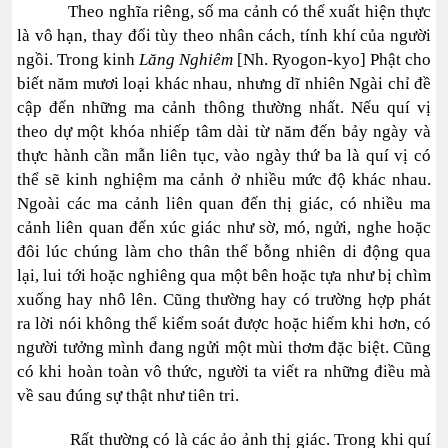
Theo nghĩa riêng, số ma cảnh có thể xuất hiện thực
là vô hạn, thay đổi tùy theo nhân cách, tính khí của người
ngồi. Trong kinh
Lăng Nghiêm
[Nh. Ryogon-kyo] Phật cho
biết năm mươi loại khác nhau, nhưng dĩ nhiên Ngài chỉ đề
cập đến những ma cảnh thông thường nhất. Nếu quí vị
theo dự một khóa nhiếp tâm dài từ năm đến bảy ngày và
thực hành cần mẫn liên tục, vào ngày thứ ba là quí vị có
thể sẽ kinh nghiệm ma cảnh ở nhiều mức độ khác nhau.
Ngoài các ma cảnh liên quan đến thị giác, có nhiều ma
cảnh liên quan đến xúc giác như sờ, mó, ngửi, nghe hoặc
đôi lúc chúng làm cho thân thể bỗng nhiên di động qua
lại, lui tới hoặc nghiêng qua một bên hoặc tựa như bị chìm
xuống hay nhô lên. Cũng thường hay có trường hợp phát
ra lời nói không thể kiểm soát được hoặc hiếm khi hơn, có
người tưởng mình đang ngửi một mùi thơm đặc biệt. Cũng
có khi hoàn toàn vô thức, người ta viết ra những điều mà
về sau đúng sự thật như tiên tri.
Rất thường có là các ảo ảnh thị giác. Trong khi quí