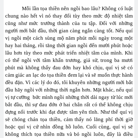
Mỗi lần tọa thiền nên ngồi bao lâu? Không có luật
chung nào hết vì nó thay đổi tùy theo mức độ nhiệt tâm
cũng như mức trưởng thành của tu tập. Đối với những
người mới bắt đầu, thời gian càng ngắn càng tốt. Nếu quí
vị ngồi một cách sùng mộ năm phút mỗi ngày trong một
hay hai tháng, rồi tăng thời gian ngồi đến mười phút hoặc
lâu hơn tùy theo mức phát triển nhiệt tâm của mình. Khi
có thể ngồi với tâm khẩn trương, giả sử, trong ba mươi
phút mà không thấy đau đớn hay khó chịu, quí vị sẽ có
cảm giác an lạc do tọa thiền đem lại và sẽ muốn thực hành
đều đặn. Vì các lý do đó, tôi khuyên những người mới bắt
đầu hãy ngồi với những thời ngắn hơn. Mặt khác, nếu quí
vị tự cưỡng bức mình ngồi những thời dài ngay từ lúc mới
bắt đầu, thì sự đau đớn ở hai chân rất có thể không chịu
đựng nổi trước khi đạt được tâm yên tĩnh. Như thế quí vị
sẽ chóng chán tọa thiền, cảm thấy nó lãng phí thời giờ
hoặc quí vị cứ nhìn đồng hồ luôn. Cuối cùng, quí vị sẽ
không thích tọa thiền nữa và bỏ ngồi luôn, đây là điều