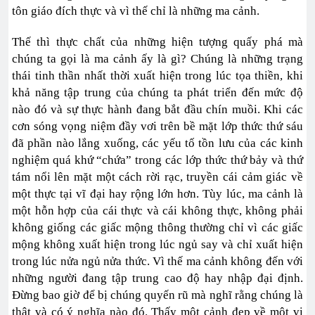
tôn giáo đích thực và vì thế chỉ là những ma cảnh.
Thế thì thực chất của những hiện tượng quấy phá mà
chúng ta gọi là ma cảnh ấy là gì? Chúng là những trạng
thái tinh thần nhất thời xuất hiện trong lúc tọa thiền, khi
khả năng tập trung của chúng ta phát triển đến mức độ
nào đó và sự thực hành đang bắt đầu chín muồi. Khi các
cơn sóng vọng niệm đầy vơi trên bề mặt lớp thức thứ sáu
đã phần nào lắng xuống, các yếu tố tồn lưu của các kinh
nghiệm quá khứ “chứa” trong các lớp thức thứ bảy và thứ
tám nổi lên mặt một cách rời rạc, truyền cái cảm giác về
một thực tại vĩ đại hay rộng lớn hơn. Tùy lúc, ma cảnh là
một hỗn hợp của cái thực và cái không thực, không phải
không giống các giấc mộng thông thường chỉ vì các giấc
mộng không xuất hiện trong lúc ngủ say và chỉ xuất hiện
trong lúc nửa ngủ nửa thức. Vì thế ma cảnh không đến với
những người đang tập trung cao độ hay nhập đại định.
Đừng bao giờ để bị chúng quyến rũ mà nghĩ rằng chúng là
thật và có ý nghĩa nào đó. Thấy một cảnh đẹp về một vị