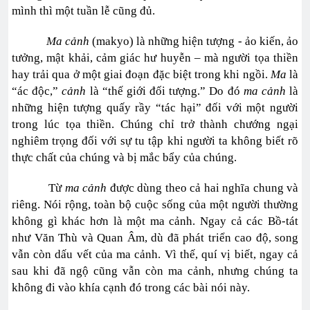
mình thì một tuần lễ cũng đủ.
Ma cảnh
(makyo) là những hiện tượng - ảo kiến, ảo
tưởng, mật khải, cảm giác hư huyễn – mà người tọa thiền
hay trải qua ở một giai đoạn đặc biệt trong khi ngồi.
Ma
là
“ác độc,”
cảnh
là “thế giới đối tượng.” Do đó
ma cảnh
là
những hiện tượng quấy rầy “tác hại” đối với một người
trong lúc tọa thiền. Chúng chỉ trở thành chướng ngại
nghiêm trọng đối với sự tu tập khi người ta không biết rõ
thực chất của chúng và bị mắc bẩy của chúng.
Từ
ma cảnh
được dùng theo cả hai nghĩa chung và
riêng. Nói rộng, toàn bộ cuộc sống của một người thường
không gì khác hơn là một ma cảnh. Ngay cả các Bồ-tát
như Văn Thù và Quan Âm, dù đã phát triển cao độ, song
vẫn còn dấu vết của ma cảnh. Vì thế, quí vị biết, ngay cả
sau khi đã ngộ cũng vẫn còn ma cảnh, nhưng chúng ta
không đi vào khía cạnh đó trong các bài nói này.