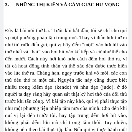
3.
NHỮNG THỊ KIẾN VÀ CẢM GIÁC HƯ VỌNG
Đây là bài nói thứ ba. Trước khi bắt đầu, tôi sẽ chỉ cho quí
vị một phương pháp tập trung mới. Thay vì đếm hơi thở ra
như từ trước đến giờ, quí vị hãy đếm “một” vào hơi hít vào
thứ nhất và “hai” vào hơi hít vào kế tiếp và cứ như thế cho
đến mười. Cách này hơi khó hơn cách đếm hơi thở ra, vì
tất cả hoạt động tinh thần và thể xác đều được thực hiện
vào lúc thở ra. Chẳng hạn, ngay trước khi vồ mồi, các con
thú đều thở ra một cái. Nguyên tắc này cũng được biết
nhiều trong kiếm đạo (kendo) và nhu đạo (judo), ở đó
người ta dạy rằng hãy quan sát thật kỹ hơi thở của đối thủ
trước khi tấn công. Vì bài tập này khó, quí vị phải thực tập
như một phương tiện nhiếp tâm nữa của mình. Cho đến khi
quí vị lại đến trước tôi, hãy tập trung đếm hơi hít vào,
không phải đếm lớn mà chỉ trong tâm thôi. Tuy nhiên,
không nên theo bài thực tập lâu. Nếu quí vị thực hành một