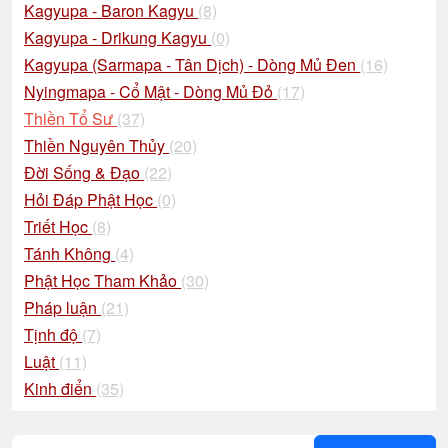
Kagyupa - Baron Kagyu
(8)
Kagyupa - Drikung Kagyu
(0)
Kagyupa (Sarmapa - Tân Dịch) - Dòng Mủ Đen
(16)
Nyingmapa - Cổ Mật - Dòng Mủ Đỏ
(17)
Thiền Tổ Sư
(37)
Thiền Nguyên Thủy
(20)
Đời Sống & Đạo
(22)
Hỏi Đáp Phật Học
(0)
Triết Học
(8)
Tánh Không
(4)
Phật Học Tham Khảo
(30)
Pháp luận
(21)
Tịnh độ
(7)
Luật
(11)
Kinh điển
(35)