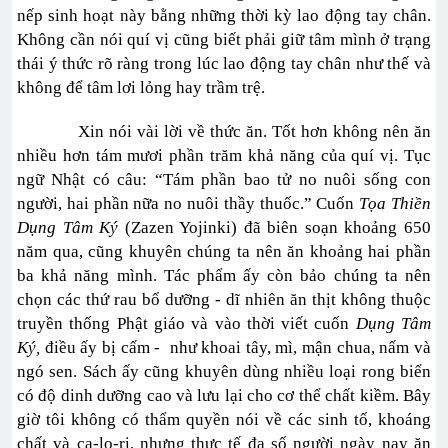
nếp sinh hoạt này bằng những thời kỳ lao động tay chân.
Không cần nói quí vị cũng biết phải giữ tâm mình ở trạng
thái ý thức rõ ràng trong lúc lao động tay chân như thế và
không để tâm lơi lỏng hay trầm trệ.
Xin nói vài lời về thức ăn. Tốt hơn không nên ăn
nhiều hơn tám mươi phần trăm khả năng của quí vị. Tục
ngữ Nhật có câu: “Tám phần bao tử no nuôi sống con
người, hai phần nữa no nuôi thầy thuốc.” Cuốn
Tọa Thiền
Dụng Tâm Ký
(Zazen Yojinki) đã biên soạn khoảng 650
năm qua, cũng khuyên chúng ta nên ăn khoảng hai phần
ba khả năng mình. Tác phẩm ấy còn bảo chúng ta nên
chọn các thứ rau bổ dưỡng - dĩ nhiên ăn thịt không thuộc
truyền thống Phật giáo và vào thời viết cuốn
Dụng
Tâm
Ký,
điều ấy bị cấm - như khoai tây, mì, mận chua, nấm và
ngó sen. Sách ấy cũng khuyên dùng nhiều loại rong biển
có độ dinh dưỡng cao và lưu lại cho cơ thể chất kiềm. Bây
giờ tôi không có thẩm quyền nói về các sinh tố, khoáng
chất và ca-lo-ri, nhưng thực tế đa số người ngày nay ăn