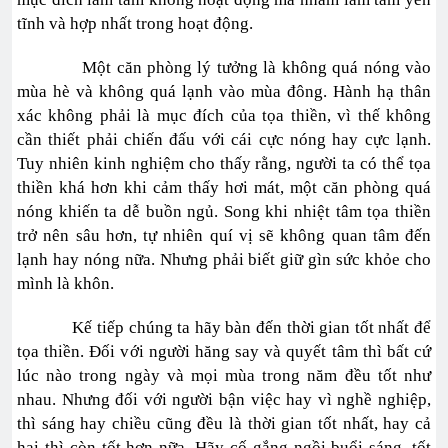
tĩnh và hợp nhất trong hoạt động.
Một căn phòng lý tưởng là không quá nóng vào
mùa hè và không quá lạnh vào mùa đông. Hành hạ thân
xác không phải là mục đích của tọa thiền, vì thế không
cần thiết phải chiến đấu với cái cực nóng hay cực lạnh.
Tuy nhiên kinh nghiệm cho thấy rằng, người ta có thể tọa
thiền khá hơn khi cảm thấy hơi mát, một căn phòng quá
nóng khiến ta dễ buồn ngủ. Song khi nhiệt tâm tọa thiền
trở nên sâu hơn, tự nhiên quí vị sẽ không quan tâm đến
lạnh hay nóng nữa. Nhưng phải biết giữ gìn sức khỏe cho
mình là khôn.
Kế tiếp chúng ta hãy bàn đến thời gian tốt nhất để
tọa thiền. Đối với người hăng say và quyết tâm thì bất cứ
lúc nào trong ngày và mọi mùa trong năm đều tốt như
nhau. Nhưng đối với người bận việc hay vì nghề nghiệp,
thì sáng hay chiều cũng đều là thời gian tốt nhất, hay cả
hai thì còn tốt hơn nữa. Hãy cố gắng ngồi buổi sáng, tốt