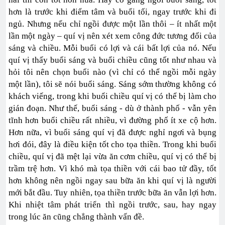
hơn là trước khi điểm tâm và buổi tối, ngay trước khi đi
ngủ. Nhưng nếu chỉ ngồi được một lần thôi – ít nhất một
lần một ngày – quí vị nên xét xem công đức tương đối của
sáng và chiều. Mỗi buổi có lợi và cái bất lợi của nó. Nếu
quí vị thấy buổi sáng và buổi chiều cũng tốt như nhau và
hỏi tôi nên chọn buổi nào (vì chỉ có thể ngồi mỗi ngày
một lần), tôi sẽ nói buổi sáng. Sáng sớm thường không có
khách viếng, trong khi buổi chiều quí vị có thể bị làm cho
gián đoạn. Như thế, buổi sáng - dù ở thành phố - vẫn yên
tĩnh hơn buổi chiều rất nhiều, vì đường phố ít xe cộ hơn.
Hơn nữa, vì buổi sáng quí vị đã được nghỉ ngơi và bụng
hơi đói, đây là điều kiện tốt cho tọa thiền. Trong khi buổi
chiều, quí vị đã mệt lại vừa ăn cơm chiều, quí vị có thể bị
trầm trệ hơn. Vì khó mà tọa thiền với cái bao tử đầy, tốt
hơn không nên ngồi ngay sau bữa ăn khi quí vị là người
mới bắt đầu. Tuy nhiên, tọa thiền trước bữa ăn vẫn lợi hơn.
Khi nhiệt tâm phát triển thì ngồi trước, sau, hay ngay
trong lúc ăn cũng chẳng thành vấn đề.