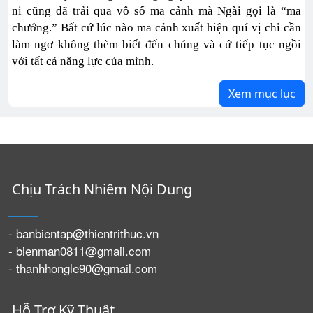
ni cũng đã trải qua vô số ma cảnh mà Ngài gọi là “ma
chướng.” Bất cứ lúc nào ma cảnh xuất hiện quí vị chỉ cần
làm ngơ không thèm biết đến chúng và cứ tiếp tục ngồi
với tất cả năng lực của mình.
Xem mục lục
Chịu Trách Nhiêm Nội Dung
- banbientap@thientrithuc.vn
- bienman0811@gmail.com
- thanhhongle90@gmail.com
Hỗ Trợ Kỹ Thuật