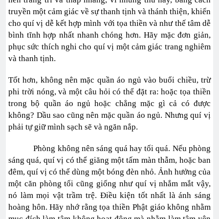
truyền một cảm giác về sự thanh tịnh và thánh thiện, khiến
cho quí vị dễ kết hợp mình với tọa thiền và như thế tâm dễ
bình tĩnh hợp nhất nhanh chóng hơn. Hãy mặc đơn giản,
phục sức thích nghi cho quí vị một cảm giác trang nghiêm
và thanh tịnh.
Tốt hơn, không nên mặc quần áo ngủ vào buổi chiều, trừ
phi trời nóng, và một câu hỏi có thể đặt ra: hoặc tọa thiền
trong bộ quần áo ngủ hoặc chẳng mặc gì cả có được
không? Dầu sao cũng nên mặc quần áo ngủ. Nhưng quí vị
phải tự giữ mình sạch sẽ và ngăn nắp.
Phòng không nên sáng quá hay tối quá. Nếu phòng
sáng quá, quí vị có thể giăng một tấm màn thẫm, hoặc ban
đêm, quí vị có thể dùng một bóng đèn nhỏ. Ảnh hưởng của
một căn phòng tối cũng giống như quí vị nhắm mắt vậy,
nó làm mọi vật trầm trệ. Điều kiện tốt nhất là ánh sáng
hoàng hôn. Hãy nhớ rằng tọa thiền Phật giáo không nhằm
mục đích làm tâm không hoạt động mà nhằm làm tâm yên