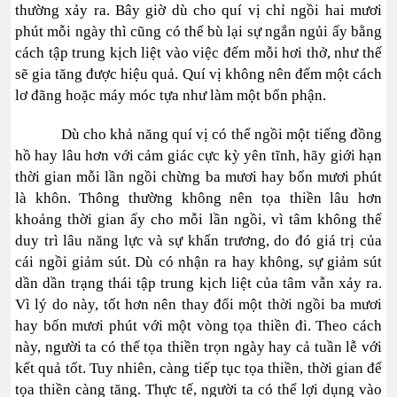
thường xảy ra. Bây giờ dù cho quí vị chỉ ngồi hai mươi
phút mỗi ngày thì cũng có thể bù lại sự ngắn ngủi ấy bằng
cách tập trung kịch liệt vào việc đếm mỗi hơi thở, như thế
sẽ gia tăng được hiệu quả. Quí vị không nên đếm một cách
lơ đãng hoặc máy móc tựa như làm một bổn phận.
Dù cho khả năng quí vị có thể ngồi một tiếng đồng
hồ hay lâu hơn với cảm giác cực kỳ yên tĩnh, hãy giới hạn
thời gian mỗi lần ngồi chừng ba mươi hay bốn mươi phút
là khôn. Thông thường không nên tọa thiền lâu hơn
khoảng thời gian ấy cho mỗi lần ngồi, vì tâm không thể
duy trì lâu năng lực và sự khẩn trương, do đó giá trị của
cái ngồi giảm sút. Dù có nhận ra hay không, sự giảm sút
dần dần trạng thái tập trung kịch liệt của tâm vẫn xảy ra.
Vì lý do này, tốt hơn nên thay đổi một thời ngồi ba mươi
hay bốn mươi phút với một vòng tọa thiền đi. Theo cách
này, người ta có thể tọa thiền trọn ngày hay cả tuần lễ với
kết quả tốt. Tuy nhiên, càng tiếp tục tọa thiền, thời gian để
tọa thiền càng tăng. Thực tế, người ta có thể lợi dụng vào