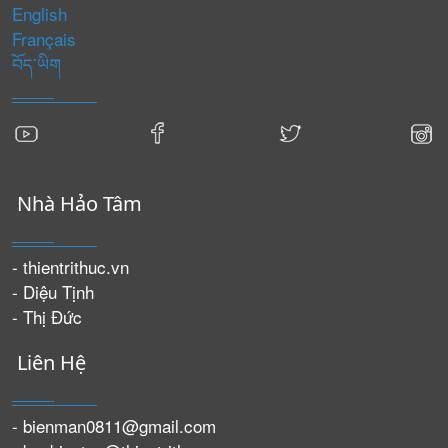
English
Français
བོད་ཡིག
Nhà Hảo Tâm
- thientrithuc.vn
- Diệu Tịnh
- Thị Đức
Liên Hệ
- bienman0811@gmail.com