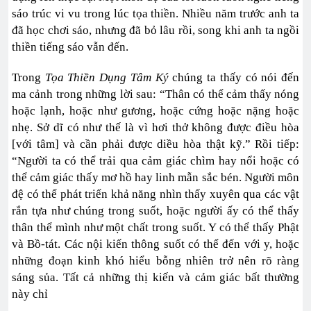
sáo trúc vi vu trong lúc tọa thiền. Nhiều năm trước anh ta
đã học chơi sáo, nhưng đã bỏ lâu rồi, song khi anh ta ngồi
thiền tiếng sáo vẫn đến.
Trong
Tọa Thiền Dụng Tâm Ký
chúng ta thấy có nói đến
ma cảnh trong những lời sau: “Thân có thể cảm thấy nóng
hoặc lạnh, hoặc như gương, hoặc cứng hoặc nặng hoặc
nhẹ. Sở dĩ có như thế là vì hơi thở không được điều hòa
[với tâm] và cần phải được diều hòa thật kỹ.” Rồi tiếp:
“Người ta có thể trải qua cảm giác chìm hay nổi hoặc có
thể cảm giác thấy mơ hồ hay linh mẫn sắc bén. Người môn
đệ có thể phát triển khả năng nhìn thấy xuyên qua các vật
rắn tựa như chúng trong suốt, hoặc người ấy có thể thấy
thân thể mình như một chất trong suốt. Y có thể thấy Phật
và Bồ-tát. Các nội kiến thông suốt có thể đến với y, hoặc
những đoạn kinh khó hiểu bỗng nhiên trở nên rõ ràng
sáng sủa. Tất cả những thị kiến và cảm giác bất thường
này chỉ