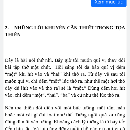
Xem mục lục
2.
NHỮNG LỜI KHUYÊN CẦN THIẾT TRONG TỌA
THIỀN
Đây là bài nói thứ nhì. Bây giờ tôi muốn quí vị thay đổi
bài tập thở một chút. Hồi sáng tôi đã bảo quí vị đếm
“một” khi hít vào và “hai” khi thở ra. Từ đây về sau tôi
muốn quí vị chỉ đếm “một” lúc thở ra, như thế một hơi thở
đầy đủ [hít vào và thở ra] sẽ là “một.” Đừng đếm hơi hít
vào, chỉ đếm “một”, “hai”, “ba” và cứ như thế lúc thở ra.
Nên tọa thiền đối diện với một bức tường, một tấm màn
hoặc một cái gì đại loại như thế. Đừng ngồi quá xa cũng
đừng dí mũi vào tường. Khoảng cách lý tưởng là từ bảy tấc
đến chín tấc. Vả lại cũng đừng ngồi chỗ nào mà quí vị có