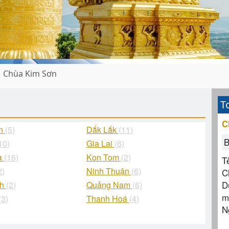
Chùa Kim Sơn
T
C
ận
(5)
Dắk Lắk
(11)
B
10)
Gia Lai
(6)
à
(16)
Kon Tom
(2)
T
2)
Ninh Thuận
(6)
C
D
nh
(2)
Quảng Nam
(6)
m
(3)
Thanh Hoá
(4)
N