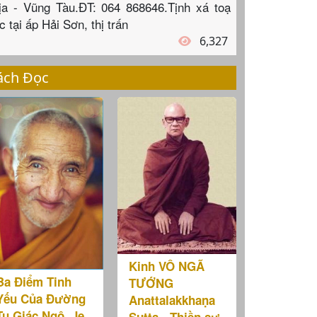
ịa - Vũng Tàu.ĐT: 064 868646.Tịnh xá toạ
c tại ấp Hải Sơn, thị trấn
6,327
ách Đọc
Kinh VÔ NGÃ
Ba Điểm Tinh
TƯỚNG
Yếu Của Đường
Anattalakkhaṇa
Tu Giác Ngộ, Je
Sutta - Thiền sư