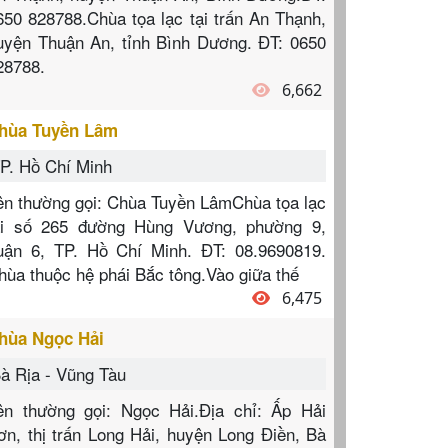
650 828788.Chùa tọa lạc tại trấn An Thạnh,
uyện Thuận An, tỉnh Bình Dương. ĐT: 0650
28788.
6,662
hùa Tuyền Lâm
P. Hồ Chí Minh
ên thường gọi: Chùa Tuyền LâmChùa tọa lạc
ại số 265 đường Hùng Vương, phường 9,
uận 6, TP. Hồ Chí Minh. ĐT: 08.9690819.
hùa thuộc hệ phái Bắc tông.Vào giữa thế
6,475
hùa Ngọc Hải
à Rịa - Vũng Tàu
ên thường gọi: Ngọc Hải.Địa chỉ: Ấp Hải
ơn, thị trấn Long Hải, huyện Long Điền, Bà