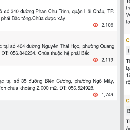
T
t
ở số 340 đường Phan Chu Trinh, quận Hải Châu, TP.
V
 phái Bắc tông.Chùa được xây
t
2,106
C
ạc tại số 404 đường Nguyễn Thái Học, phường Quang
T
. ĐT: 056.846234. Chùa thuộc hệ phái Bắc
2,119
T
l
1
ạc tại số 35 đường Biên Cương, phường Ngô Mây,
r
tích chùa khoảng 2.000 m2. ĐT: 056.524928.
1,749
C
B
T
A