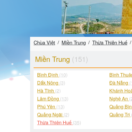
Chùa Việt
Miền Trung
Thừa Thiên Huế
Miền Trung
(151)
Bình Định
(10)
Bình Thu
Dắk Nông
(3)
Đà Nẵng
(
Hà Tĩnh
(2)
Khánh Ho
Lâm Đồng
(13)
Nghệ An
(
Phú Yên
(13)
Quảng Bì
Quảng Ngãi
(2)
Quảng Trị
Thừa Thiên Huế
(35)