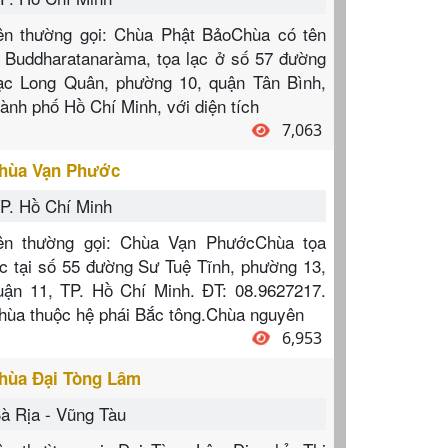
ên thường gọi: Chùa Phật BảoChùa có tên
à Buddharatanaràma, tọa lạc ở số 57 đường
ạc Long Quân, phường 10, quận Tân Bình,
hành phố Hồ Chí Minh, với diện tích
7,063
hùa Vạn Phước
P. Hồ Chí Minh
ên thường gọi: Chùa Vạn PhướcChùa tọa
ạc tại số 55 đường Sư Tuệ Tĩnh, phường 13,
uận 11, TP. Hồ Chí Minh. ĐT: 08.9627217.
hùa thuộc hệ phái Bắc tông.Chùa nguyên
6,953
hùa Đại Tòng Lâm
à Rịa - Vũng Tàu