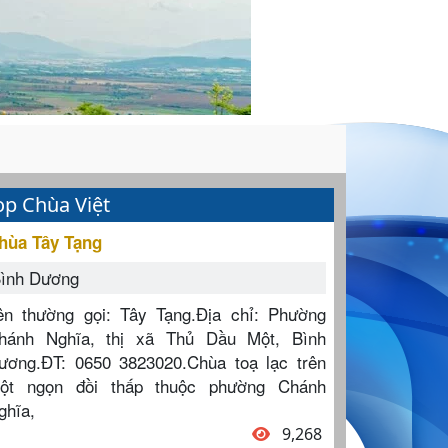
op Chùa Việt
hùa Tây Tạng
ình Dương
ên thường gọi: Tây Tạng.Địa chỉ: Phường
hánh Nghĩa, thị xã Thủ Dầu Một, Bình
ương.ĐT: 0650 3823020.Chùa toạ lạc trên
ột ngọn đồi thấp thuộc phường Chánh
ghĩa,
9,268