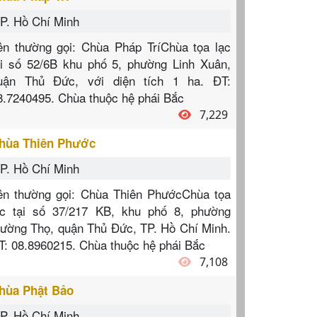
P. Hồ Chí Minh
ên thường gọi: Chùa Pháp TríChùa tọa lạc
ại số 52/6B khu phố 5, phường Linh Xuân,
uận Thủ Đức, với diện tích 1 ha. ĐT:
8.7240495. Chùa thuộc hệ phái Bắc
7,229
hùa Thiên Phước
P. Hồ Chí Minh
ên thường gọi: Chùa Thiên PhướcChùa tọa
ạc tại số 37/217 KB, khu phố 8, phường
rường Thọ, quận Thủ Đức, TP. Hồ Chí Minh.
T: 08.8960215. Chùa thuộc hệ phái Bắc
7,108
hùa Phật Bảo
P. Hồ Chí Minh