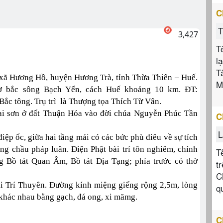
C
T
3,427
T
l
T
, xã Hương Hồ, huyện Hương Trà, tỉnh Thừa Thiên – Huế.
M
ờ bắc sông Bạch Yến, cách Huế khoảng 10 km. ĐT:
ắc tông. Trụ trì là Thượng tọa Thích Từ Vân.
ai sơn ở đất Thuận Hóa vào đời chúa Nguyễn Phúc Tần
C
L
iệp ốc, giữa hai tầng mái có các bức phù điêu về sự tích
ong chầu pháp luân. Điện Phật bài trí tôn nghiêm, chính
T
g Bồ tát Quan Âm, Bồ tát Địa Tạng; phía trước có thờ
t
C
i Trí Thuyên. Đường kính miệng giếng rộng 2,5m, lòng
q
khác nhau bằng gạch, đá ong, xi mămg.
C