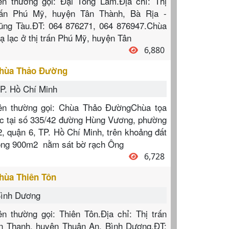
ên thường gọi: Đại Tòng Lâm.Địa chỉ: Thị
rấn Phú Mỹ, huyện Tân Thành, Bà Rịa -
ũng Tàu.ĐT: 064 876271, 064 876947.Chùa
oạ lạc ở thị trấn Phú Mỹ, huyện Tân
6,880
hùa Thảo Đường
P. Hồ Chí Minh
ên thường gọi: Chùa Thảo ĐườngChùa tọa
ạc tại số 335/42 đường Hùng Vương, phường
2, quận 6, TP. Hồ Chí Minh, trên khoảng đất
ộng 900m2 nằm sát bờ rạch Ông
6,728
hùa Thiên Tôn
ình Dương
ên thường gọi: Thiên Tôn.Địa chỉ: Thị trấn
n Thạnh, huyện Thuận An, Bình Dương.ĐT: