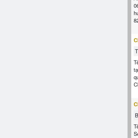
0
h
8
C
T
T
t
q
C
C
B
T
S