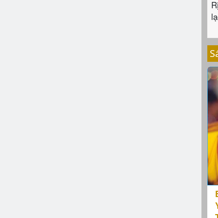
R
lạ
S