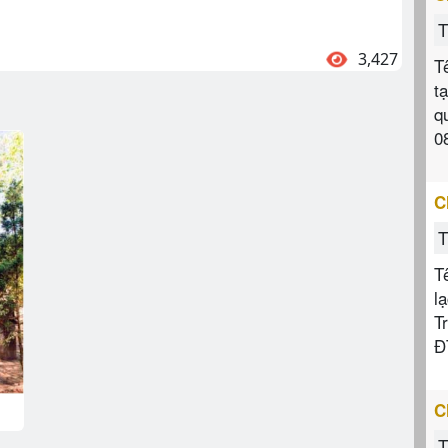
T
3,427
T
t
q
0
C
T
T
l
T
Đ
C
T