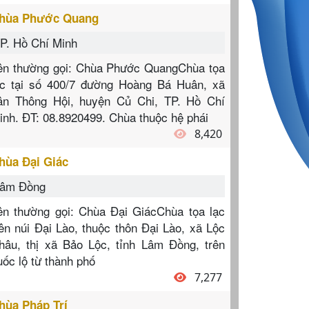
hùa Phước Quang
P. Hồ Chí Minh
ên thường gọi: Chùa Phước QuangChùa tọa
ạc tại số 400/7 đường Hoàng Bá Huân, xã
ân Thông Hội, huyện Củ Chi, TP. Hồ Chí
inh. ĐT: 08.8920499. Chùa thuộc hệ phái
8,420
hùa Đại Giác
âm Đồng
ên thường gọi: Chùa Đại GiácChùa tọa lạc
rên núi Đại Lào, thuộc thôn Đại Lào, xã Lộc
hâu, thị xã Bảo Lộc, tỉnh Lâm Đồng, trên
uốc lộ từ thành phố
7,277
hùa Pháp Trí