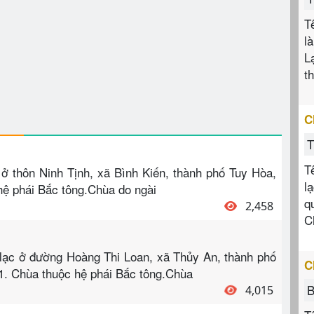
T
l
L
t
C
T
T
ở thôn Ninh Tịnh, xã Bình Kiến, thành phố Tuy Hòa,
l
hệ phái Bắc tông.Chùa do ngài
q
2,458
C
lạc ở đường Hoàng Thi Loan, xã Thủy An, thành phố
C
1. Chùa thuộc hệ phái Bắc tông.Chùa
B
4,015