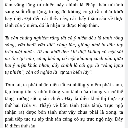
tâm vắng lặng tự nhiên này chính là Pháp thân tự tánh
sáng suốt rỗng lặng, trong đó không có gì cần phải khởi
hay diệt. Ðạt đến cái thấy này, cái thấy thâm sâu về thực
tánh của ý niệm, đó là nhận ra được Pháp thân.
Ta cần chứng nghiệm rằng tất cả ý niệm đều là tánh rỗng
sáng, vừa khởi vừa diệt cùng lúc, giống như in dấu tay
trên mặt nước. Từ lúc khởi đến khi diệt không có một sát
na tồn tại nào, cũng không có một khoảng cách nào giữa
hai ý niệm khác nhau, đây chính là cái gọi là "vắng lặng
tự nhiên", còn có nghĩa là "tự tan biến lấy".
Tóm lại, ta phải nhận diện tất cả những ý niệm phát sanh,
tập trung tâm ý nhìn thẳng vào tánh của chúng và cứ thế
tăng trưởng sức quán chiếu. Ðây là điều khai thị thực sự
thứ hai (của vị Thầy) về bổn tánh (của tâm). Trực ngộ
(nhận ra) được bổn tánh như vậy chưa phải là xong, ta
phải tiếp tục tu tập tinh tấn củng cố sự trực ngộ này. Ðây
là điểm thứ sáu.