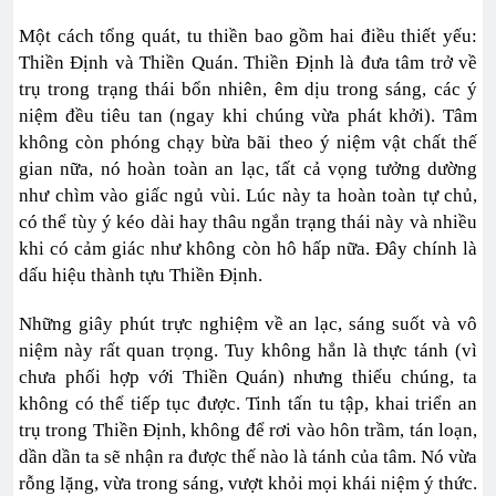
Một cách tổng quát, tu thiền bao gồm hai điều thiết yếu:
Thiền Ðịnh và Thiền Quán. Thiền Ðịnh là đưa tâm trở về
trụ trong trạng thái bổn nhiên, êm dịu trong sáng, các ý
niệm đều tiêu tan (ngay khi chúng vừa phát khởi). Tâm
không còn phóng chạy bừa bãi theo ý niệm vật chất thế
gian nữa, nó hoàn toàn an lạc, tất cả vọng tưởng dường
như chìm vào giấc ngủ vùi. Lúc này ta hoàn toàn tự chủ,
có thể tùy ý kéo dài hay thâu ngắn trạng thái này và nhiều
khi có cảm giác như không còn hô hấp nữa. Ðây chính là
dấu hiệu thành tựu Thiền Ðịnh.
Những giây phút trực nghiệm về an lạc, sáng suốt và vô
niệm này rất quan trọng. Tuy không hẳn là thực tánh (vì
chưa phối hợp với Thiền Quán) nhưng thiếu chúng, ta
không có thể tiếp tục được. Tinh tấn tu tập, khai triển an
trụ trong Thiền Ðịnh, không để rơi vào hôn trầm, tán loạn,
dần dần ta sẽ nhận ra được thế nào là tánh của tâm. Nó vừa
rỗng lặng, vừa trong sáng, vượt khỏi mọi khái niệm ý thức.