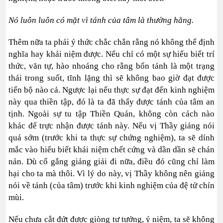
Nó luôn luôn có mặt vì tánh của tâm là thường hằng.
Thêm nữa ta phải ý thức chắc chắn rằng nó không thể định
nghĩa hay khái niệm được. Nếu chỉ có một sự hiểu biết trí
thức, văn tự, hào nhoáng cho rằng bổn tánh là một trạng
thái trong suốt, tĩnh lặng thì sẽ không bao giờ đạt được
tiến bộ nào cả. Ngược lại nếu thực sự đạt đến kinh nghiệm
này qua thiền tập, đó là ta đã thấy được tánh của tâm an
tịnh. Ngoài sự tu tập Thiền Quán, không còn cách nào
khác để trực nhận được tánh này. Nếu vị Thầy giảng nói
quá sớm (trước khi ta thực sự chứng nghiệm), ta sẽ dính
mắc vào hiểu biết khái niệm chết cứng và dần dần sẽ chán
nản. Dù cố gắng giảng giải đi nữa, điều đó cũng chỉ làm
hại cho ta mà thôi. Vì lý do này, vị Thầy không nên giảng
nói về tánh (của tâm) trước khi kinh nghiệm của đệ tử chín
mùi.
Nếu chưa cắt đứt được giòng tư tưởng, ý niệm, ta sẽ không