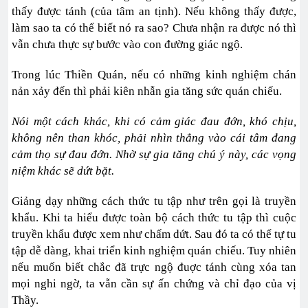
thấy được tánh (của tâm an tịnh). Nếu không thấy được,
làm sao ta có thể biết nó ra sao? Chưa nhận ra được nó thì
vẫn chưa thực sự bước vào con đường giác ngộ.
Trong lúc Thiền Quán, nếu có những kinh nghiệm chán
nản xảy đến thì phải kiên nhẫn gia tăng sức quán chiếu.
Nói một cách khác, khi có cảm giác đau đớn, khó chịu,
không nên than khóc, phải nhìn thẳng vào cái tâm đang
cảm thọ sự đau đớn. Nhờ sự gia tăng chú ý này, các vọng
niệm khác sẽ dứt bặt.
Giảng dạy những cách thức tu tập như trên gọi là truyền
khẩu. Khi ta hiểu được toàn bộ cách thức tu tập thì cuộc
truyền khẩu được xem như chấm dứt. Sau đó ta có thể tự tu
tập dễ dàng, khai triển kinh nghiệm quán chiếu. Tuy nhiên
nếu muốn biết chắc đã trực ngộ đuợc tánh cùng xóa tan
mọi nghi ngờ, ta vẫn cần sự ấn chứng và chỉ đạo của vị
Thầy.