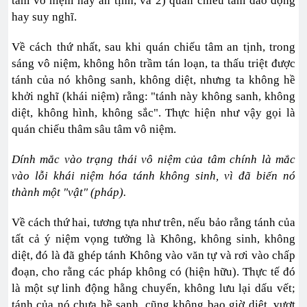
tâm vô niệm hay an tịnh, và 2) quán chiếu tâm dao động
hay suy nghĩ.
Về cách thứ nhất, sau khi quán chiếu tâm an tịnh, trong
sáng vô niệm, không hôn trầm tán loạn, ta thấu triệt được
tánh của nó không sanh, không diệt, nhưng ta không hề
khởi nghĩ (khái niệm) rằng: "tánh này không sanh, không
diệt, không hình, không sắc". Thực hiện như vậy gọi là
quán chiếu thâm sâu tâm vô niệm.
Dính mắc vào trạng thái vô niệm của tâm chính là mắc
vào lỗi khái niệm hóa tánh không sinh, vì đã biến nó
thành một "vật" (pháp).
Về cách thứ hai, tương tựa như trên, nếu bảo rằng tánh của
tất cả ý niệm vọng tưởng là Không, không sinh, không
diệt, đó là đã ghép tánh Không vào văn tự và rơi vào chấp
đoạn, cho rằng các pháp không có (hiện hữu). Thực tế đó
là một sự linh động hằng chuyển, không lưu lại dấu vết;
tánh của nó chưa hề sanh, cũng không bao giờ diệt, vượt