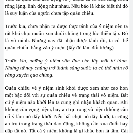
rỗng lặng, linh động như nhau. Nếu bảo là khác biệt thì đó
là suy luận của người chưa tập quán chiếu.
Trước kia, chưa nhận ra được thực tánh của ý niệm nên ta
rất khó chịu muốn xua đuổi chúng trong lúc thiền tập. Ðó
là vô minh. Nhưng nay đã nhận được tánh rồi, ta có thể
quán chiếu thẳng vào ý niệm (lấy đó làm đối tượng).
Trước kia, những ý niệm vẩn đục che lấp mất tự tánh.
Nhưng từ nay chúng trở thành sáng suốt: ta có thể nhìn rõ
ràng xuyên qua chúng.
Quán chiếu về ý niệm sinh khởi được xem như cao hơn
một bậc đối với sự quán chiếu về trạng thái vô niệm. Bất
cứ ý niệm nào khởi lên ta cũng ghi nhận khách quan. Khi
không còn vọng niệm, hãy an trụ trong vô niệm không cần
cố ý làm nó dấy khởi. Nếu bất chợt nó dấy khởi, ta cũng
an trụ trong trạng thái dao động, không cần xua đuổi hay
dập tắt nó. Tất cả ý niệm không là gì khác hơn là tâm. Cái