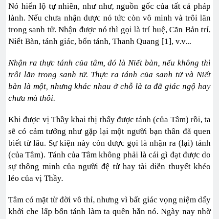
Nó hiển lộ tự nhiên, như như, nguồn gốc của tất cả pháp
lành. Nếu chưa nhận được nó tức còn vô minh và trôi lăn
trong sanh tử. Nhận được nó thì gọi là trí huệ, Căn Bản trí,
Niết Bàn, tánh giác, bổn tánh, Thanh Quang [1], v.v...
Nhận ra thực tánh của tâm, đó là Niết bàn, nếu không thì
trôi lăn trong sanh tử. Thực ra tánh của sanh tử và Niết
bàn là một, nhưng khác nhau ở chỗ là ta đã giác ngộ hay
chưa mà thôi.
Khi được vị Thầy khai thị thấy được tánh (của Tâm) rồi, ta
sẽ có cảm tưởng như gặp lại một người bạn thân đã quen
biết từ lâu. Sự kiện này còn được gọi là nhận ra (lại) tánh
(của Tâm). Tánh của Tâm không phải là cái gì đạt được do
sự thông minh của người đệ tử hay tài diễn thuyết khéo
léo của vị Thầy.
Tâm có mặt từ đời vô thỉ, nhưng vì bất giác vọng niệm dấy
khởi che lấp bổn tánh làm ta quên hẳn nó. Ngày nay nhờ