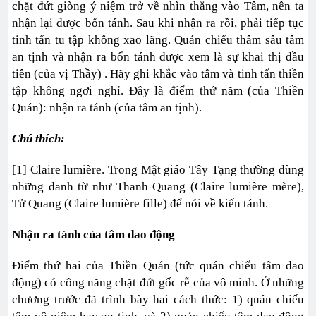
chặt đứt giòng ý niệm trở về nhìn thẳng vào Tâm, nên ta
nhận lại được bổn tánh. Sau khi nhận ra rồi, phải tiếp tục
tinh tấn tu tập không xao lãng. Quán chiếu thâm sâu tâm
an tịnh và nhận ra bổn tánh được xem là sự khai thị đầu
tiên (của vị Thầy) . Hãy ghi khắc vào tâm và tinh tấn thiền
tập không ngơi nghỉ. Ðây là điểm thứ năm (của Thiền
Quán): nhận ra tánh (của tâm an tịnh).
Chú thích:
[1] Claire lumière. Trong Mật giáo Tây Tạng thường dùng
những danh từ như Thanh Quang (Claire lumière mère),
Tử Quang (Claire lumière fille) để nói về kiến tánh.
Nhận ra tánh của tâm dao động
Ðiểm thứ hai của Thiền Quán (tức quán chiếu tâm dao
động) có công năng chặt đứt gốc rễ của vô minh. Ở những
chương trước đã trình bày hai cách thức: 1) quán chiếu