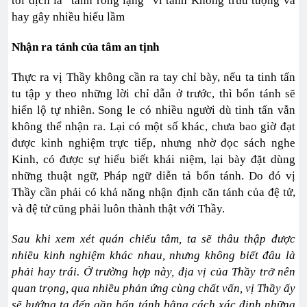
tôi dịch là "tánh rỗng lặng" vì tánh Không trừu tượng và
hay gây nhiều hiểu lầm
Nhận ra tánh của tâm an tịnh
Thực ra vị Thầy không cần ra tay chỉ bày, nếu ta tinh tấn
tu tập y theo những lời chỉ dẫn ở trước, thì bổn tánh sẽ
hiển lộ tự nhiên. Song le có nhiều người dù tinh tấn vẫn
không thể nhận ra. Lại có một số khác, chưa bao giờ đạt
được kinh nghiệm trực tiếp, nhưng nhờ đọc sách nghe
Kinh, có được sự hiểu biết khái niệm, lại bày đặt dùng
những thuật ngữ, Pháp ngữ diễn tả bổn tánh. Do đó vị
Thầy cần phải có khả năng nhận định căn tánh của đệ tử,
và đệ tử cũng phải luôn thành thật với Thầy.
Sau khi xem xét quán chiếu tâm, ta sẽ thâu thập được
nhiều kinh nghiệm khác nhau, nhưng không biết đâu là
phải hay trái. Ở trường hợp này, địa vị của Thầy trở nên
quan trọng, qua nhiều phản ứng cùng chất vấn, vị Thầy ấy
sẽ hướng ta đến gần bổn tánh bằng cách xác định những