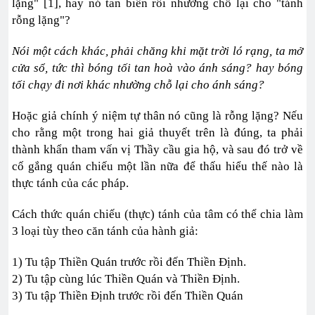
lặng" [1], hay nó tan biến rồi nhường chỗ lại cho "tánh
rỗng lặng"?
Nói một cách khác, phải chăng khi mặt trời ló rạng, ta mở
cửa sổ, tức thì bóng tối tan hoà vào ánh sáng? hay bóng
tối chạy đi nơi khác nhường chỗ lại cho ánh sáng?
Hoặc giả chính ý niệm tự thân nó cũng là rỗng lặng? Nếu
cho rằng một trong hai giả thuyết trên là đúng, ta phải
thành khẩn tham vấn vị Thầy cầu gia hộ, và sau đó trở về
cố gắng quán chiếu một lần nữa để thấu hiểu thế nào là
thực tánh của các pháp.
Cách thức quán chiếu (thực) tánh của tâm có thể chia làm
3 loại tùy theo căn tánh của hành giả:
1) Tu tập Thiền Quán trước rồi đến Thiền Ðịnh.
2) Tu tập cùng lúc Thiền Quán và Thiền Ðịnh.
3) Tu tập Thiền Ðịnh trước rồi đến Thiền Quán