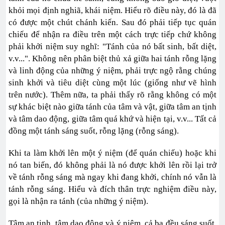
khỏi mọi định nghiã, khái niệm. Hiểu rõ điều này, đó là đã
có được một chút chánh kiến. Sau đó phải tiếp tục quán
chiếu để nhận ra điều trên một cách trực tiếp chứ không
phải khởi niệm suy nghĩ: "Tánh của nó bất sinh, bất diệt,
v.v...". Không nên phân biệt thủ xả giữa hai tánh rỗng lặng
và linh động của những ý niệm, phải trực ngộ rằng chúng
sinh khởi và tiêu diệt cùng một lúc (giống như vẽ hình
trên nước). Thêm nữa, ta phải thấy rõ rằng không có một
sự khác biệt nào giữa tánh của tâm và vật, giữa tâm an tịnh
và tâm dao động, giữa tâm quá khứ và hiện tại, v.v... Tất cả
đồng một tánh sáng suốt, rỗng lặng (rỗng sáng).
Khi ta làm khởi lên một ý niệm (để quán chiếu) hoặc khi
nó tan biến, đó không phải là nó được khởi lên rồi lại trở
về tánh rỗng sáng mà ngay khi đang khởi, chính nó vẫn là
tánh rỗng sáng. Hiểu và đích thân trực nghiệm điều này,
gọi là nhận ra tánh (của những ý niệm).
Tâm an tịnh, tâm dao động và ý niệm, cả ba đều sáng suốt,