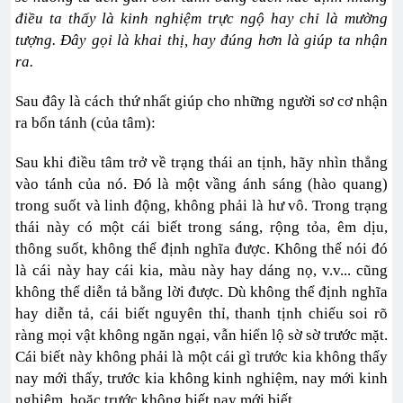
điều ta thấy là kinh nghiệm trực ngộ hay chỉ là mường
tượng. Ðây gọi là khai thị, hay đúng hơn là giúp ta nhận
ra.
Sau đây là cách thứ nhất giúp cho những người sơ cơ nhận
ra bổn tánh (của tâm):
Sau khi điều tâm trở về trạng thái an tịnh, hãy nhìn thẳng
vào tánh của nó. Ðó là một vầng ánh sáng (hào quang)
trong suốt và linh động, không phải là hư vô. Trong trạng
thái này có một cái biết trong sáng, rộng tỏa, êm dịu,
thông suốt, không thể định nghĩa được. Không thể nói đó
là cái này hay cái kia, màu này hay dáng nọ, v.v... cũng
không thể diễn tả bằng lời được. Dù không thể định nghĩa
hay diễn tả, cái biết nguyên thỉ, thanh tịnh chiếu soi rõ
ràng mọi vật không ngăn ngại, vẫn hiển lộ sờ sờ trước mặt.
Cái biết này không phải là một cái gì trước kia không thấy
nay mới thấy, trước kia không kinh nghiệm, nay mới kinh
nghiệm, hoặc trước không biết nay mới biết.