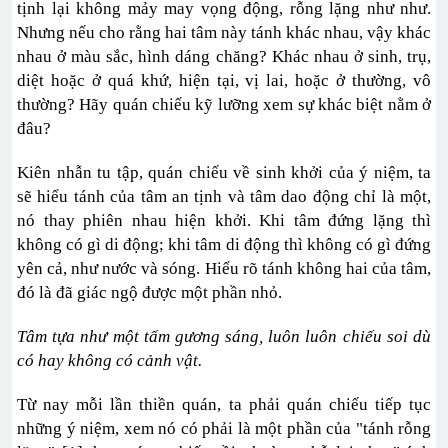
tịnh lại không mảy may vọng động, rỗng lặng như như.
Nhưng nếu cho rằng hai tâm này tánh khác nhau, vậy khác
nhau ở màu sắc, hình dáng chăng? Khác nhau ở sinh, trụ,
diệt hoặc ở quá khứ, hiện tại, vị lai, hoặc ở thường, vô
thường? Hãy quán chiếu kỹ lưỡng xem sự khác biệt nằm ở
đâu?
Kiên nhẫn tu tập, quán chiếu về sinh khởi của ý niệm, ta
sẽ hiểu tánh của tâm an tịnh và tâm dao động chỉ là một,
nó thay phiên nhau hiện khởi. Khi tâm đứng lặng thì
không có gì di động; khi tâm di động thì không có gì đứng
yên cả, như nước và sóng. Hiểu rõ tánh không hai của tâm,
đó là đã giác ngộ được một phần nhỏ.
Tâm tựa như một tấm gương sáng, luôn luôn chiếu soi dù
có hay không có cảnh vật.
Từ nay mỗi lần thiền quán, ta phải quán chiếu tiếp tục
những ý niệm, xem nó có phải là một phần của "tánh rỗng