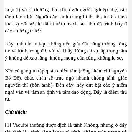
Loại 1) và 2) thường thích hợp với người nghiệp nhẹ, căn
tánh lanh lợi. Người căn tánh trung bình nên tu tập theo
loại 3) với sự chỉ dẫn thứ tự mạch lạc như đã trình bày ở
các chương trước.
Hãy tinh tấn tu tập, không nên giải đãi, tăng trưởng lòng
tin và kính trọng đối với vị Thầy. Củng cố sự tập trung tâm
ý không để xao lãng, không mong cầu cũng không lo sợ.
Nếu cố gắng tu tập quán chiếu tâm (cộng thêm chí nguyện
Bồ Ðề), chắc chắn sẽ trực ngộ nhanh chóng tánh giác
nguyên thỉ (bổn tánh). Ðến đây, hãy dứt bặt các ý niệm
nghi vấn về tâm an tịnh và tâm dao động. Ðây là điểm thứ
tư.
Chú thích:
[1] Vacuité thường được dịch là tánh Không, nhưng ở đây