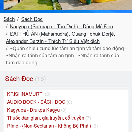
Sách
Sách Đọc
Kagyupa (Sarmapa - Tân Dịch) - Dòng Mủ Đen
ĐẠI THỦ ẤN (Mahamudra), Ouang Tchuk Dorjé,
Alexander Berzin - Thích Trí Siêu Việt dịch
~Quán chiếu cùng lúc tâm an tịnh và tâm dao động -
~Nhận ra tánh của tâm an tịnh - ~Nhận ra tánh của
tâm dao động
Sách Đọc
(16)
KRISHNAMURTI
(5)
AUDIO BOOK - SÁCH ĐỌC
(8)
Kagyupa - Drukpa Kagyu
(3)
Thuốc dân gian, gia truyền, cổ truyền
(7)
Rimé - (Non-Sectarian - Không Bộ Phái)
(3)