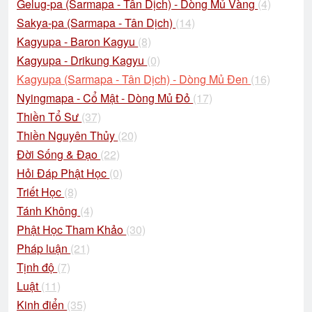
Gelug-pa (Sarmapa - Tân Dịch) - Dòng Mủ Vàng
(4)
Sakya-pa (Sarmapa - Tân Dịch)
(14)
Kagyupa - Baron Kagyu
(8)
Kagyupa - Drikung Kagyu
(0)
Kagyupa (Sarmapa - Tân Dịch) - Dòng Mủ Đen
(16)
Nyingmapa - Cổ Mật - Dòng Mủ Đỏ
(17)
Thiền Tổ Sư
(37)
Thiền Nguyên Thủy
(20)
Đời Sống & Đạo
(22)
Hỏi Đáp Phật Học
(0)
Triết Học
(8)
Tánh Không
(4)
Phật Học Tham Khảo
(30)
Pháp luận
(21)
Tịnh độ
(7)
Luật
(11)
Kinh điển
(35)