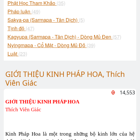
Phật Học Tham Khảo
(35)
Pháp luận
(49)
Sakya-pa (Sarmapa - Tân Dịch)
(5)
Tịnh độ
(47)
Kagyupa (Sarmapa - Tân Dịch) - Dòng Mủ Đen
(57)
Nyingmapa - Cổ Mật - Dòng Mủ Đỏ
(39)
Luật
(23)
GIỚI THIỆU KINH PHÁP HOA, Thích
Viên Giác
14,553
GIỚI THIỆU KINH PHÁP HOA
Thích Viên Giác
Kinh Pháp Hoa là một trong những bộ kinh lớn của hệ