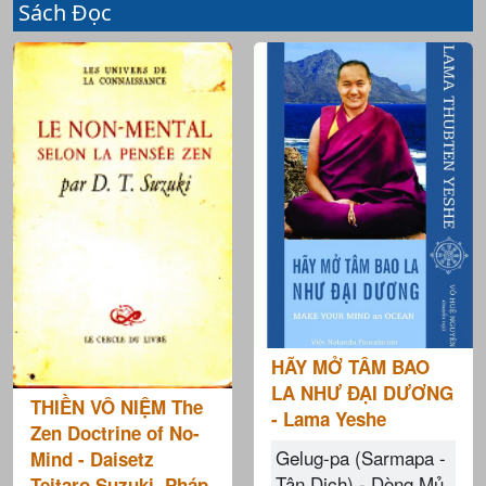
Sách Đọc
HÃY MỞ TÂM BAO
LA NHƯ ĐẠI DƯƠNG
THIỀN VÔ NIỆM The
- Lama Yeshe
Zen Doctrine of No-
Gelug-pa (Sarmapa -
Mind - Daisetz
Tân Dịch) - Dòng Mủ
Teitaro Suzuki, Pháp