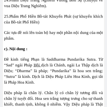
24.Phẩm Diệu Trang Nghiêm Vương Bổn Sự (chuyện về
vua Diệu Trang Nghiêm).
25.Phẩm Phổ Hiền Bồ-tát Khuyến Phát (sự khuyến khích
của Bồ-tát Phổ Hiền)
Các tựa đề nói lên toàn bộ hay một phần nội dung của một
phẩm.
c). Nội dung :
Đề kinh tiếng Phạn là Saddharma Pundarika Sutra. Từ
“Sad” ngài Pháp
Hội
dịch là Chánh, ngài La Thập dịch là
Diệu; “Dharma” là pháp; “Pundarika” là hoa sen trắng;
“Sutra” là kinh. Dịch là Diệu Pháp Liên Hoa Kinh, gọi tắt
là Pháp Hoa Kinh.
Diệu pháp là chân lý. Chân lý có chân lý tương đối và
chân lý tuyệt đối. Hoa sen trắng tượng trưng cho sự thanh
khiết, thanh tịnh, không ô nhiễm. Vậy Diệu pháp là Thật