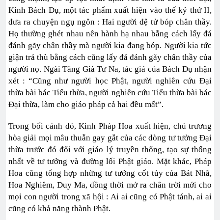
Kinh Bách Dụ, một tác phẩm xuất hiện vào thế kỷ thứ II,
đưa ra chuyện ngụ ngôn : Hai người đệ tử bóp chân thầy.
Họ thường ghét nhau nên hành hạ nhau bằng cách lấy đá
đánh gãy chân thầy mà người kia đang bóp. Người kia tức
giận trả thù bằng cách cũng lấy đá đánh gãy chân thầy của
người nọ. Ngài Tăng Già Tư Na, tác giả của Bách Dụ nhận
xét : “Cũng như người học Phật, người nghiên cứu Đại
thừa bài bác Tiểu thừa, người nghiên cứu Tiểu thừa bài bác
Đại thừa, làm cho giáo pháp cả hai đều mất”.
Trong bối cảnh đó, Kinh Pháp Hoa xuất hiện, chủ trương
hòa giải mọi mâu thuẫn gay gắt của các dòng tư tưởng Đại
thừa trước đó đối với giáo lý truyền thống, tạo sự thống
nhất về tư tưởng và đường lối Phật giáo. Mặt khác, Pháp
Hoa cũng tổng hợp những tư tưởng cốt tủy của Bát Nhã,
Hoa Nghiêm, Duy Ma, đồng thời mở ra chân trời mới cho
mọi con người trong xã hội : Ai ai cũng có Phật tánh, ai ai
cũng có khả năng thành Phật.