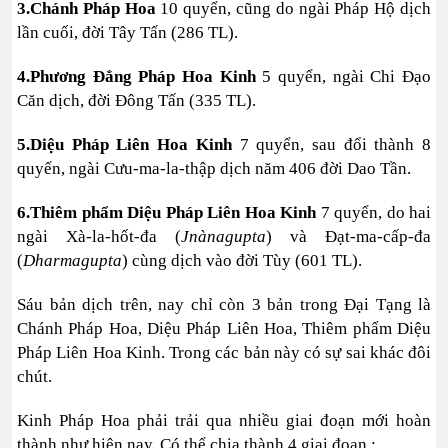
3.Chánh Pháp Hoa
10 quyển, cũng do ngài Pháp Hộ dịch
lần cuối, đời Tây Tấn (286 TL).
4.Phương Đẳng Pháp Hoa Kinh
5 quyển, ngài Chi Đạo
Căn dịch, đời Đông Tấn (335 TL).
5.Diệu Pháp Liên Hoa Kinh
7 quyển, sau đổi thành 8
quyển, ngài Cưu-ma-la-thập dịch năm 406 đời Dao Tần.
6.Thiêm phẩm Diệu Pháp Liên Hoa Kinh
7 quyển, do hai
ngài Xà-la-hốt-đa (
Jnànagupta
) và Đạt-ma-cấp-đa
(
Dharmagupta
) cùng dịch vào đời Tùy (601 TL).
Sáu bản dịch trên, nay chỉ còn 3 bản trong Đại Tạng là
Chánh Pháp Hoa, Diệu Pháp Liên Hoa, Thiêm phẩm Diệu
Pháp Liên Hoa Kinh. Trong các bản này có sự sai khác đôi
chút.
Kinh Pháp Hoa phải trải qua nhiều giai đoạn mới hoàn
thành như hiện nay. Có thể chia thành 4 giai đoạn :