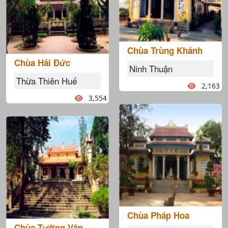
Chùa Trùng Khánh
Chùa Hải Đức
Ninh Thuận
Thừa Thiên Huế
2,163
3,554
Chùa Pháp Hoa
Chùa Tường Vân