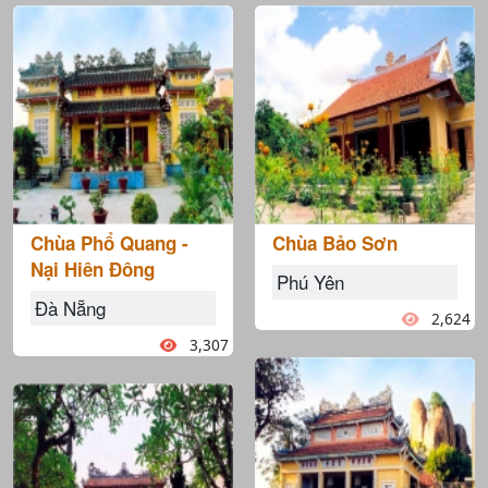
Chùa Phổ Quang -
Chùa Bảo Sơn
Nại Hiên Đông
Phú Yên
Đà Nẵng
2,624
3,307