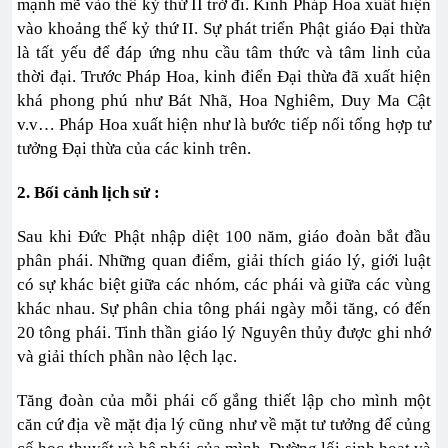
mạnh mẽ vào thế kỷ thứ II trở đi. Kinh Pháp Hoa xuất hiện
vào khoảng thế kỷ thứ II. Sự phát triển Phật giáo Đại thừa
là tất yếu để đáp ứng nhu cầu tâm thức và tâm linh của
thời đại. Trước Pháp Hoa, kinh điển Đại thừa đã xuất hiện
khá phong phú như Bát Nhã, Hoa Nghiêm, Duy Ma Cật
v.v… Pháp Hoa xuất hiện như là bước tiếp nối tổng hợp tư
tưởng Đại thừa của các kinh trên.
2. Bối cảnh lịch sử :
Sau khi Đức Phật nhập diệt 100 năm, giáo đoàn bắt đầu
phân phái. Những quan điểm, giải thích giáo lý, giới luật
có sự khác biệt giữa các nhóm, các phái và giữa các vùng
khác nhau. Sự phân chia tông phái ngày mỗi tăng, có đến
20 tông phái. Tinh thần giáo lý Nguyên thủy được ghi nhớ
và giải thích phần nào lệch lạc.
Tăng đoàn của mỗi phái cố gắng thiết lập cho mình một
căn cứ địa về mặt địa lý cũng như về mặt tư tưởng để củng