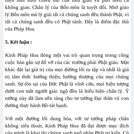
hiện hữu suốt chiều dài của thời gian và phổ biến cả
không gian. Chân lý của Bổn môn là tuyệt đối. Nhờ giáo
lý Bổn môn mà lý giải tất cả chúng sanh đều thành Phật, vì
tất cả chúng sanh đều có Phật tánh. Đây là điểm đặc thù
của Pháp Hoa.
5. Kết luận :
Kinh Pháp Hoa đóng một vai trò quan trọng trong công
cuộc hàn gắn sự đổ vỡ của các trường phái Phật giáo. Mặt
khác đặt lại giá trị của mọi đường lối tu tập và nhất là giá
trị tâm thức hướng thiện, hướng thượng của mọi chúng
sanh. Sự tồn tại của Đức Phật là vĩnh cửu, mọi hiện tượng
dưới con mắt người giác ngộ đều là biểu hiện chân lý. Ý
tưởng này đã làm nền tảng cho tư tưởng Đại thừa và con
đường thực hành Bồ-tát hạnh.
Với một đường lối dung hòa, với tư tưởng pháp chân
không siêu thoát, Kinh Pháp Hoa đã đạt được mục đích
của mình là khai thị chúng sanh ngộ nhập Phật tri kiến. Có