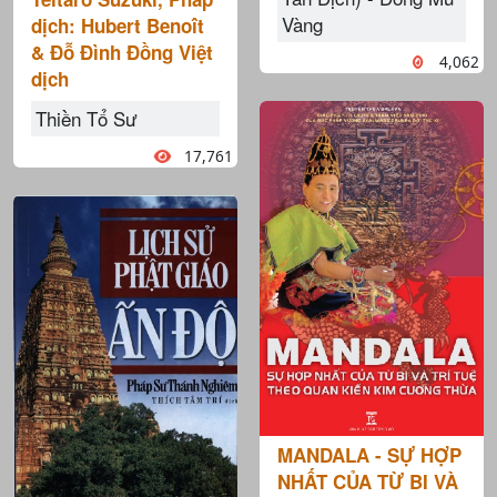
Vàng
dịch: Hubert Benoît
& Đỗ Đình Đồng Việt
4,062
dịch
Thiền Tổ Sư
17,761
MANDALA - SỰ HỢP
NHẤT CỦA TỪ BI VÀ