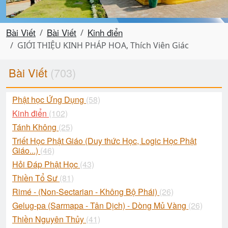
Bài Viết
Bài Viết
Kinh điển
GIỚI THIỆU KINH PHÁP HOA, Thích Viên Giác
Bài Viết
(703)
Phật học Ứng Dụng
(58)
Kinh điển
(102)
Tánh Không
(25)
Triết Học Phật Giáo (Duy thức Học, Logic Học Phật
Giáo...)
(46)
Hỏi Đáp Phật Học
(43)
Thiền Tổ Sư
(81)
Rimé - (Non-Sectarian - Không Bộ Phái)
(26)
Gelug-pa (Sarmapa - Tân Dịch) - Dòng Mủ Vàng
(26)
Thiền Nguyên Thủy
(41)