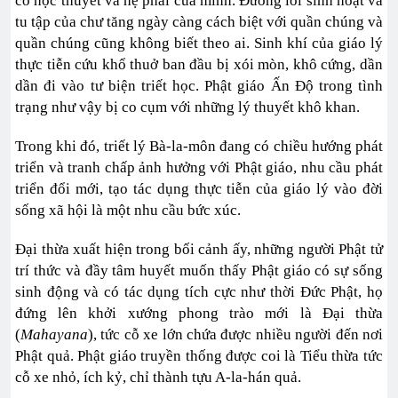
cố học thuyết và hệ phái của mình. Đường lối sinh hoạt và
tu tập của chư tăng ngày càng cách biệt với quần chúng và
quần chúng cũng không biết theo ai. Sinh khí của giáo lý
thực tiễn cứu khổ thuở ban đầu bị xói mòn, khô cứng, dần
dần đi vào tư biện triết học. Phật giáo Ấn Độ trong tình
trạng như vậy bị co cụm với những lý thuyết khô khan.
Trong khi đó, triết lý Bà-la-môn đang có chiều hướng phát
triển và tranh chấp ảnh hưởng với Phật giáo, nhu cầu phát
triển đổi mới, tạo tác dụng thực tiễn của giáo lý vào đời
sống xã hội là một nhu cầu bức xúc.
Đại thừa xuất hiện trong bối cảnh ấy, những người Phật tử
trí thức và đầy tâm huyết muốn thấy Phật giáo có sự sống
sinh động và có tác dụng tích cực như thời Đức Phật, họ
đứng lên khởi xướng phong trào mới là Đại thừa
(
Mahayana
), tức cỗ xe lớn chứa được nhiều người đến nơi
Phật quả. Phật giáo truyền thống được coi là Tiểu thừa tức
cỗ xe nhỏ, ích kỷ, chỉ thành tựu A-la-hán quả.