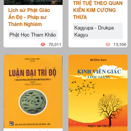
TRÍ TUỆ THEO QUAN
Lịch sử Phật Giáo
KIẾN KIM CƯƠNG
Ấn Độ - Pháp sư
THỪA
Thánh Nghiêm
Kagyupa - Drukpa
Phật Học Tham Khảo
Kagyu
70,011
13,506