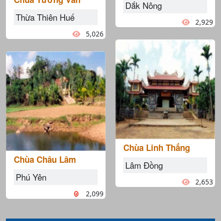
Dắk Nông
Thừa Thiên Huế
2,929
5,026
Chùa Linh Thắng
Chùa Châu Lâm
Lâm Đồng
Phú Yên
2,653
2,099