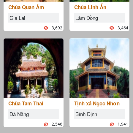
Chùa Quan Âm
Chùa Linh Ẩn
Gia Lai
Lâm Đồng
3,692
3,464
Chùa Tam Thai
Tịnh xá Ngọc Nhơn
Đà Nẵng
Bình Định
2,546
1,941