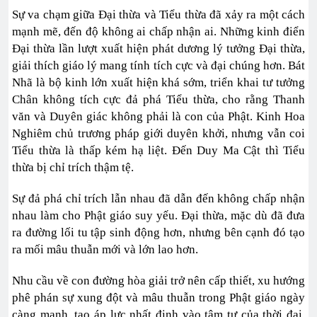
Sự va chạm giữa Đại thừa và Tiểu thừa đã xảy ra một cách
mạnh mẽ, đến độ không ai chấp nhận ai. Những kinh điển
Đại thừa lần lượt xuất hiện phát dương lý tưởng Đại thừa,
giải thích giáo lý mang tính tích cực và đại chúng hơn. Bát
Nhã là bộ kinh lớn xuất hiện khá sớm, triển khai tư tưởng
Chân không tích cực đả phá Tiểu thừa, cho rằng Thanh
văn và Duyên giác không phải là con của Phật. Kinh Hoa
Nghiêm chủ trương pháp giới duyên khởi, nhưng vẫn coi
Tiểu thừa là thấp kém hạ liệt. Đến Duy Ma Cật thì Tiểu
thừa bị chỉ trích thậm tệ.
Sự đả phá chỉ trích lẫn nhau đã dẫn đến không chấp nhận
nhau làm cho Phật giáo suy yếu. Đại thừa, mặc dù đã đưa
ra đường lối tu tập sinh động hơn, nhưng bên cạnh đó tạo
ra mối mâu thuẫn mới và lớn lao hơn.
Nhu cầu về con đường hòa giải trở nên cấp thiết, xu hướng
phê phán sự xung đột và mâu thuẫn trong Phật giáo ngày
càng mạnh, tạo áp lực nhất định vào tâm tư của thời đại,