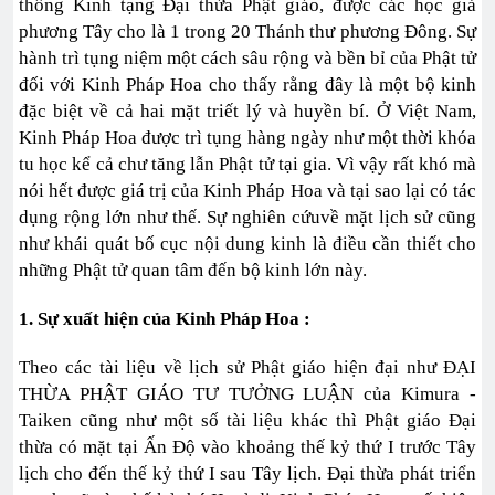
thống Kinh tạng Đại thừa Phật giáo, được các học giả
phương Tây cho là 1 trong 20 Thánh thư phương Đông. Sự
hành trì tụng niệm một cách sâu rộng và bền bỉ của Phật tử
đối với Kinh Pháp Hoa cho thấy rằng đây là một bộ kinh
đặc biệt về cả hai mặt triết lý và huyền bí. Ở Việt Nam,
Kinh Pháp Hoa được trì tụng hàng ngày như một thời khóa
tu học kể cả chư tăng lẫn Phật tử tại gia. Vì vậy rất khó mà
nói hết được giá trị của Kinh Pháp Hoa và tại sao lại có tác
dụng rộng lớn như thế. Sự nghiên cứuvề mặt lịch sử cũng
như khái quát bố cục nội dung kinh là điều cần thiết cho
những Phật tử quan tâm đến bộ kinh lớn này.
1. Sự xuất hiện của Kinh Pháp Hoa :
Theo các tài liệu về lịch sử Phật giáo hiện đại như ĐẠI
THỪA PHẬT GIÁO TƯ TƯỞNG LUẬN của Kimura -
Taiken cũng như một số tài liệu khác thì Phật giáo Đại
thừa có mặt tại Ấn Độ vào khoảng thế kỷ thứ I trước Tây
lịch cho đến thế kỷ thứ I sau Tây lịch. Đại thừa phát triển