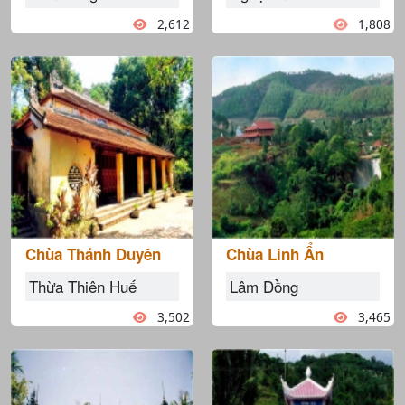
2,612
1,808
Chùa Thánh Duyên
Chùa Linh Ẩn
Thừa Thiên Huế
Lâm Đồng
3,502
3,465