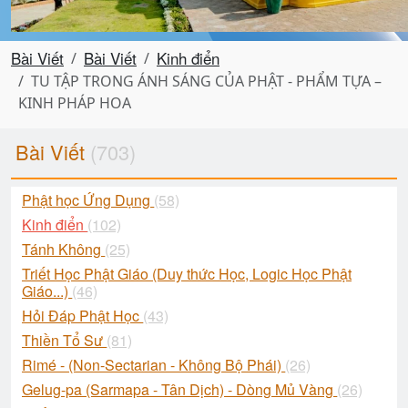
Bài Viết
Bài Viết
Kinh điển
TU TẬP TRONG ÁNH SÁNG CỦA PHẬT - PHẨM TỰA –
KINH PHÁP HOA
Bài Viết
(703)
Phật học Ứng Dụng
(58)
Kinh điển
(102)
Tánh Không
(25)
Triết Học Phật Giáo (Duy thức Học, Logic Học Phật
Giáo...)
(46)
Hỏi Đáp Phật Học
(43)
Thiền Tổ Sư
(81)
Rimé - (Non-Sectarian - Không Bộ Phái)
(26)
Gelug-pa (Sarmapa - Tân Dịch) - Dòng Mủ Vàng
(26)