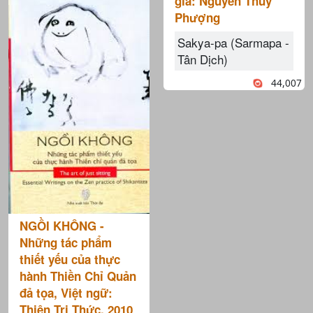
giả: Nguyễn Thuý
Phượng
Sakya-pa (Sarmapa -
Tân Dịch)
44,007
NGỒI KHÔNG -
Những tác phẩm
thiết yếu của thực
hành Thiền Chỉ Quản
đả tọa, Việt ngữ:
Thiện Tri Thức, 2010