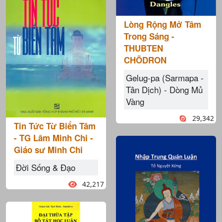
Lòng Rộng Mở Tâm
Trong Sáng -
THUBTEN
CHÕDRON
Gelug-pa (Sarmapa -
Tân Dịch) - Dòng Mủ
Vàng
29,342
Tin Tức Từ Biển Tâm
- TG Lâm Minh Chi -
Giáo sư Minh Chi
Đời Sống & Đạo
42,217