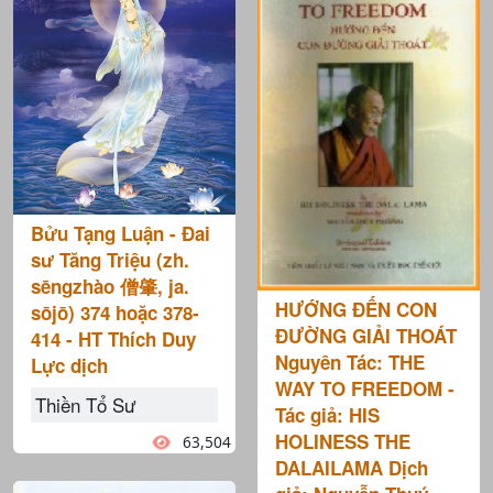
Bửu Tạng Luận - Đai
sư Tăng Triệu (zh.
sēngzhào 僧肇, ja.
HƯỚNG ĐẾN CON
sōjō) 374 hoặc 378-
ĐƯỜNG GIẢI THOÁT
414 - HT Thích Duy
Nguyên Tác: THE
Lực dịch
WAY TO FREEDOM -
Thiền Tổ Sư
Tác giả: HIS
HOLINESS THE
63,504
DALAILAMA Dịch