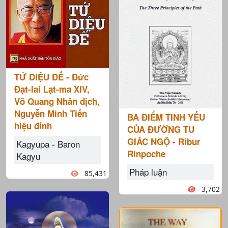
TỨ DIỆU ĐẾ - Đức
Đạt-lai Lạt-ma XIV,
Võ Quang Nhân dịch,
Nguyễn Minh Tiến
BA ĐIỂM TINH YẾU
hiệu đính
CỦA ĐƯỜNG TU
GIÁC NGỘ - Ribur
Kagyupa - Baron
Rinpoche
Kagyu
Pháp luận
85,431
3,702