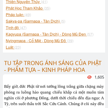
Thiền Nguyên Thủy
(41)
Phật Học Tham Khảo
(35)
Pháp luận
(49)
Sakya-pa (Sarmapa - Tân Dịch)
(5)
Tịnh độ
(47)
Kagyupa (Sarmapa - Tân Dịch) - Dòng Mủ Đen
(57)
Nyingmapa - Cổ Mật - Dòng Mủ Đỏ
(39)
Luật
(23)
TU TẬP TRONG ÁNH SÁNG CỦA PHẬT
- PHẨM TỰA – KINH PHÁP HOA
1,605
Bấy giờ, đức Phật từ nơi tướng lông trắng giữa chặng mày
phóng ra luồng hào quang chiếu khắp cả một muôn tám
nghìn cõi ở phương Đông, dưới thời chiếu đến địa ngục A
Tỳ, trên suốt thấu trời Sắc Cứu Cánh. Chúng ở cõi này đều