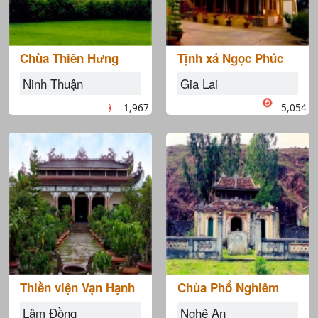
Chùa Thiên Hưng
Tịnh xá Ngọc Phúc
Ninh Thuận
Gia Lai
1,967
5,054
Thiền viện Vạn Hạnh
Chùa Phổ Nghiêm
Lâm Đồng
Nghệ An