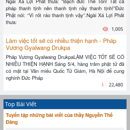
Ngài Xá Lợi Phất thưa: “Bạch đức Thế Tôn! Tất cả
pháp thanh tịnh nên thanh tịnh nầy thanh tịnh!”Đức
Phật nói: “Vì rốt ráo thanh tịnh vậy”.Ngài Xá Lợi Phất
thưa:
1,005
Làm việc tốt sẽ có nhiều thiện hạnh - Pháp
Vương Gyalwang Drukpa
Pháp Vương Gyalwang DrukpaLÀM VIỆC TỐT SẼ CÓ
NHIỀU THIỆN HẠNH Sáng 5/4, hàng trăm phật tử đã
có mặt tại Văn miếu Quốc Tử Giám, Hà Nội để cung
nghinh Đức Pháp
22,480
Top Bài Viết
Tuyển tập những bài viết của thầy Nguyễn Thế
Đăng