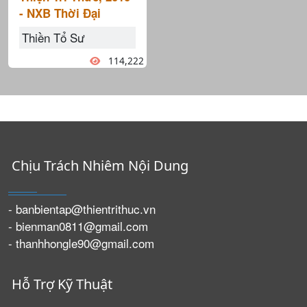
- NXB Thời Đại
Thiền Tổ Sư
114,222
Chịu Trách Nhiêm Nội Dung
- banbientap@thientrithuc.vn
- bienman0811@gmail.com
- thanhhongle90@gmail.com
Hỗ Trợ Kỹ Thuật