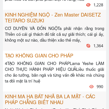
1,228
KINH NGHIỆM NGỘ - Zen Master DAISETZ
TEITARO SUZUKI
CƠ DUYÊN VÀ ĐỐN NGỘTa phải nhận rằng trong
Thiền có cái gì thách đố tất cả sự giải thích; cái gì ấy,
không một sư nào, dầu thiện xảo thế mấy,
1,364
TẠO KHÔNG GIAN CHO PHÁP
4TẠO KHÔNG GIAN CHO PHÁPLama Yeshe LÀM
CHO THỰC HÀNH PHÁP HIỆU QUẢLiều thuốc giải
cho ảo tưởng, bản ngã và từng vấn đề khác mà chúng
ta đối mặt là trí huệ
990
KINH MA HA BÁT NHÃ BA LA MẬT - CÁC
PHÁP CHẲNG BIẾT NHAU