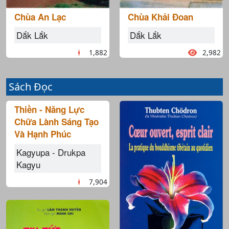
Chùa An Lạc
Chùa Khải Đoan
Dắk Lắk
Dắk Lắk
1,882
2,982
Sách Đọc
Thiền - Năng Lực
Chữa Lành Sáng Tạo
Và Hạnh Phúc
Kagyupa - Drukpa
Kagyu
7,904