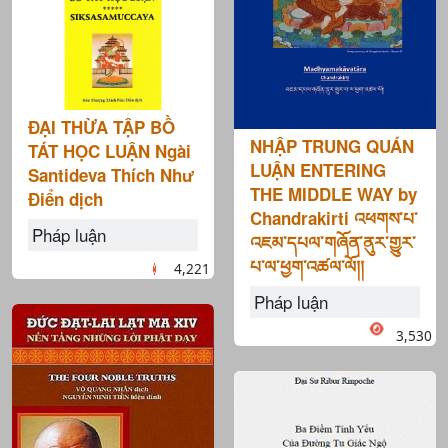
ĐẠI THỪA TẬP BỒ
NHẬP TRUNG QUÁN
TÁT HỌC LUẬN Ngài
LUẬN ENTERING
Santideva Thích Như
THE MIDDLE WAY by
Điển dịch
Chandrakirti འཕགས་པ་
Pháp luận
འཇམ་དཔལ་གཞོན་ནུར་གྱུར་
པ་ལ་ཕྱག་འཚལ་ལོ།།
4,221
Pháp luận
3,530