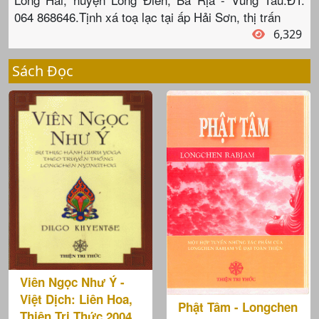
064 868646.Tịnh xá toạ lạc tại ấp Hải Sơn, thị trấn
6,329
Sách Đọc
Viên Ngọc Như Ý -
Việt Dịch: Liên Hoa,
Phật Tâm - Longchen
Thiện Tri Thức 2004