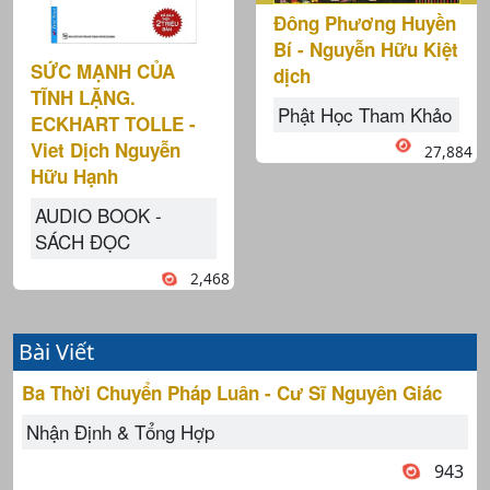
Đông Phương Huyền
Bí - Nguyễn Hữu Kiệt
SỨC MẠNH CỦA
dịch
TĨNH LẶNG.
Phật Học Tham Khảo
ECKHART TOLLE -
Viet Dịch Nguyễn
27,884
Hữu Hạnh
AUDIO BOOK -
SÁCH ĐỌC
2,468
Bài Viết
Ba Thời Chuyển Pháp Luân - Cư Sĩ Nguyên Giác
Nhận Định & Tổng Hợp
943