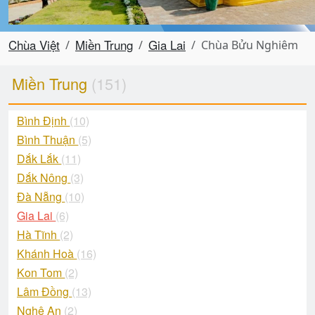
Chùa Việt
Miền Trung
Gia Lai
Chùa Bửu Nghiêm
Miền Trung
(151)
Bình Định
(10)
Bình Thuận
(5)
Dắk Lắk
(11)
Dắk Nông
(3)
Đà Nẵng
(10)
Gia Lai
(6)
Hà Tĩnh
(2)
Khánh Hoà
(16)
Kon Tom
(2)
Lâm Đồng
(13)
Nghệ An
(2)