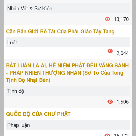
Nhân Vật & Sự Kiện
13,170
Căn Bản Giới Bồ Tát Của Phật Giáo Tây Tạng
Luật
2,044
BẤT LUẬN LÀ AI, HỄ NIỆM PHẬT ĐỀU VÃNG SANH
- PHÁP NHIÊN THƯỢNG NHÂN (Sơ Tổ Của Tông
Tịnh Độ Nhật Bản)
Tịnh độ
1,506
QUỐC ĐỘ CỦA CHƯ PHẬT
Pháp luận
16,772