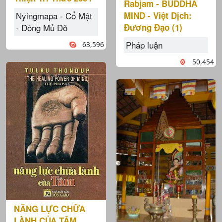
Rabjam - BUDDHA
MIND - Việt Dịch:
Nyingmapa - Cổ Mật
Đương Đạo (1)
- Dòng Mủ Đỏ
Pháp luận
63,596
50,454
NĂNG LỰC CHỮA
LÀNH CỦA TÂM