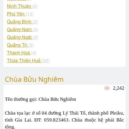
Ninh Thuận
(6)
Phú Yên
(13)
Quảng Bình
(2)
Quảng Nam
(6)
Quảng Ngãi
(2)
Quảng Trị
(3)
Thanh Hoá
(4)
Thừa Thiên Huế
(35)
Chùa Bửu Nghiêm
2,242
Tên thường gọi: Chùa Bửu Nghiêm
Chùa tọa lạc ở số 04 đường Lý Thái Tổ, thành phố Pleiku,
tỉnh Gia Lai. ĐT: 059.823463. Chùa thuộc hệ phái Bắc
tông.