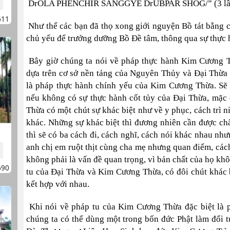
DrOLA PHENCHIR SANGGYÉ DrUBPAR SHOG/” (3 lầ
611
Như thế các bạn đã thọ xong giới nguyện Bồ tát bằng cá
chủ yếu để trưởng dưỡng Bồ Đề tâm, thông qua sự thực h
Bây giờ chúng ta nói về pháp thực hành Kim Cương 
dựa trên cơ sở nền tảng của Nguyên Thủy và Đại Thừa P
là pháp thực hành chính yếu của Kim Cương Thừa. Sẽ
nếu không có sự thực hành cốt tủy của Đại Thừa, mặc
Thừa có một chút sự khác biệt như về y phục, cách trì 
khác. Những sự khác biệt thì đương nhiên cần được chấ
thì sẽ có ba cách đi, cách nghĩ, cách nói khác nhau như
anh chị em ruột thịt cùng cha mẹ nhưng quan điểm, các
không phải là vấn đề quan trọng, vì bản chất của họ kh
690
tu của Đại Thừa và Kim Cương Thừa, có đôi chút khác b
kết hợp với nhau.
Khi nói về pháp tu của Kim Cương Thừa đặc biệt là 
chúng ta có thể dùng một trong bốn đức Phật làm đối t