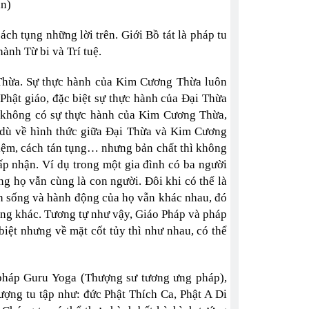
n)
ch tụng những lời trên. Giới Bồ tát là pháp tu
ành Từ bi và Trí tuệ.
Thừa. Sự thực hành của Kim Cương Thừa luôn
hật giáo, đặc biệt sự thực hành của Đại Thừa
 không có sự thực hành của Kim Cương Thừa,
 dù về hình thức giữa Đại Thừa và Kim Cương
niệm, cách tán tụng… nhưng bản chất thì không
p nhận. Ví dụ trong một gia đình có ba người
ng họ vẫn cùng là con người. Đôi khi có thể là
h sống và hành động của họ vẫn khác nhau, đó
ông khác. Tương tự như vậy, Giáo Pháp và pháp
iệt nhưng về mặt cốt tủy thì như nhau, có thể
pháp Guru Yoga (Thượng sư tương ưng pháp),
ượng tu tập như: đức Phật Thích Ca, Phật A Di