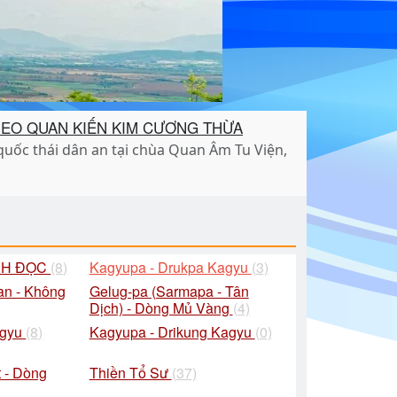
THEO QUAN KIẾN KIM CƯƠNG THỪA
ốc thái dân an tại chùa Quan Âm Tu Viện,
CH ĐỌC
(8)
Kagyupa - Drukpa Kagyu
(3)
an - Không
Gelug-pa (Sarmapa - Tân
Dịch) - Dòng Mủ Vàng
(4)
agyu
(8)
Kagyupa - Drikung Kagyu
(0)
 - Dòng
Thiền Tổ Sư
(37)