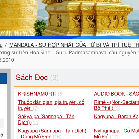
u
MANDALA - SỰ HỢP NHẤT CỦA TỪ BI VÀ TRÍ TUỆ 
ợng sư Liên Hoa Sinh – Guru Padmasambava, cầu nguyện qu
3.2010
Sách Đọc
(3)
KRISHNAMURTI
(5)
AUDIO BOOK - SÁ
Thuốc dân gian, gia truyền, cổ
Rimé - (Non-Sectari
truyền
(7)
Bộ Phái)
(3)
Sakya-pa (Sarmapa - Tân
Kagyupa - Baron K
Dịch)
(14)
Kagyupa (Sarmapa - Tân Dịch)
Nyingmapa - Cổ Mật
76
- Dòng Mủ Đen
(16)
Mủ Đỏ
(17)