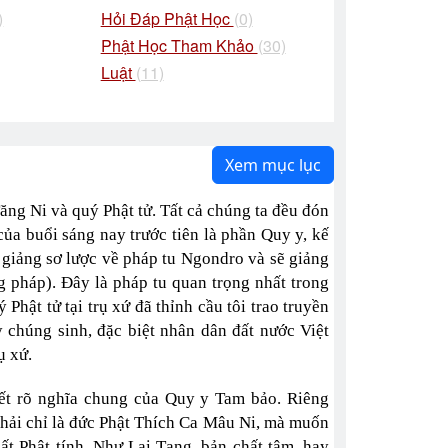
)
Hỏi Đáp Phật Học
(0)
Phật Học Tham Khảo
(30)
Luật
(11)
Xem mục lục
Tăng Ni và quý Phật tử. Tất cả chúng ta đều đón
của buổi sáng nay trước tiên là phần Quy y, kế
 giảng sơ lược về pháp tu Ngondro và sẽ giảng
 pháp). Đây là pháp tu quan trọng nhất trong
Phật tử tại trụ xứ đã thỉnh cầu tôi trao truyền
y chúng sinh, đặc biệt nhân dân đất nước Việt
ụ xứ.
iết rõ nghĩa chung của Quy y Tam bảo. Riêng
hải chỉ là đức Phật Thích Ca Mâu Ni, mà muốn
ất Phật tính, Như Lai Tạng, bản chất tâm, hay