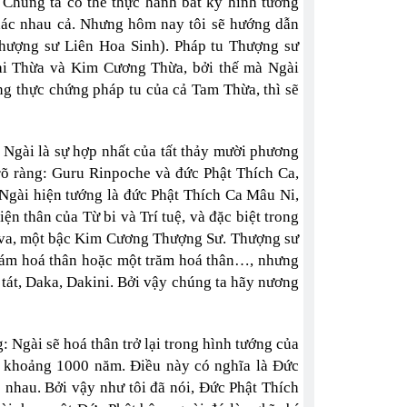
Chúng ta có thể thực hành bất kỳ hình tướng
khác nhau cả. Nhưng hôm nay tôi sẽ hướng dẫn
hượng sư Liên Hoa Sinh). Pháp tu Thượng sư
ại Thừa và Kim Cương Thừa, bởi thế mà Ngài
 thực chứng pháp tu của cả Tam Thừa, thì sẽ
gài là sự hợp nhất của tất thảy mười phương
 rõ ràng: Guru Rinpoche và đức Phật Thích Ca,
Ngài hiện tướng là đức Phật Thích Ca Mâu Ni,
n thân của Từ bi và Trí tuệ, và đặc biệt trong
va, một bậc Kim Cương Thượng Sư. Thượng sư
 tám hoá thân hoặc một trăm hoá thân…, nhưng
 tát, Daka, Dakini. Bởi vậy chúng ta hãy nương
 Ngài sẽ hoá thân trở lại trong hình tướng của
n khoảng 1000 năm. Điều này có nghĩa là Đức
nhau. Bởi vậy như tôi đã nói, Đức Phật Thích