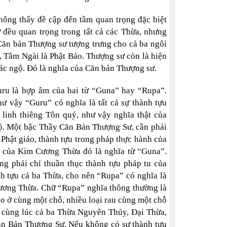
ông thấy đề cập đến tầm quan trọng đặc biệt
đều quan trọng trong tất cả các Thừa, nhưng
Căn bản Thượng sư tượng trưng cho cả ba ngôi
 Tâm Ngài là Phật Bảo. Thượng sư còn là hiện
ự giác ngộ. Đó là nghĩa của Căn bản Thượng sư.
uru là hợp âm của hai từ “Guna” hay “Rupa”.
ư vậy “Guru” có nghĩa là tất cả sự thành tựu
linh thiêng Tôn quý, như vậy nghĩa thật của
ngộ. Một bậc Thầy Căn Bản Thượng Sư, cần phải
Phật giáo, thành tựu trong pháp thực hành của
h của Kim Cương Thừa đó là nghĩa từ “Guna”.
ng phải chỉ thuần thục thành tựu pháp tu của
h tựu cả ba Thừa, cho nên “Rupa” có nghĩa là
ương Thừa. Chữ “Rupa” nghĩa thông thường là
táo ở cùng một chỗ, nhiều loại rau cùng một chỗ
u cùng lúc cả ba Thừa Nguyên Thủy, Đại Thừa,
ăn Bản Thượng Sư. Nếu không có sự thành tựu