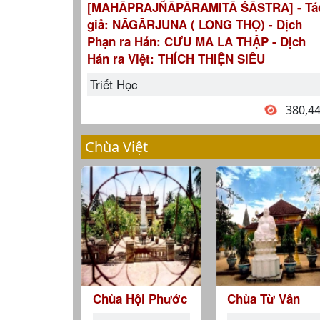
[MAHĀPRAJÑĀPĀRAMITĀ ŚĀSTRA] - Tá
giả: NĀGĀRJUNA ( LONG THỌ) - Dịch
Phạn ra Hán: CƯU MA LA THẬP - Dịch
Hán ra Việt: THÍCH THIỆN SIÊU
Triết Học
380,4
Chùa Việt
Chùa Hội Phước
Chùa Từ Vân