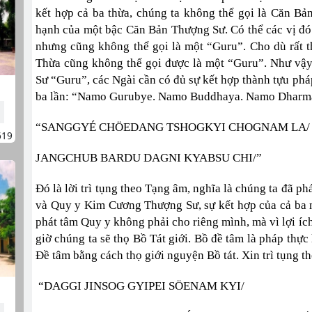
kết hợp cả ba thừa, chúng ta không thể gọi là Căn B
hạnh của một bậc Căn Bản Thượng Sư. Có thể các vị đó 
nhưng cũng không thể gọi là một “Guru”. Cho dù rất 
Thừa cũng không thể gọi được là một “Guru”. Như vậy
Sư “Guru”, các Ngài cần có đủ sự kết hợp thành tựu pháp
ba lần: “Namo Gurubye. Namo Buddhaya. Namo Dharma
“SANGGYÉ CHÖEDANG TSHOGKYI CHOGNAM LA/
619
JANGCHUB BARDU DAGNI KYABSU CHI/”
Đó là lời trì tụng theo Tạng âm, nghĩa là chúng ta đã 
và Quy y Kim Cương Thượng Sư, sự kết hợp của cả ba 
phát tâm Quy y không phải cho riêng mình, mà vì lợi ích
giờ chúng ta sẽ thọ Bồ Tát giới. Bồ đề tâm là pháp thực
Đề tâm bằng cách thọ giới nguyện Bồ tát. Xin trì tụng th
“DAGGI JINSOG GYIPEI SÖENAM KYI/