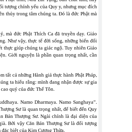
 đối tượng chính yếu của Quy y, nhưng mục đích
ên thủy trong tâm chúng ta. Đó là đức Phật mà
ý, mà đức Phật Thích Ca đã truyền dạy. Giáo
ng. Như vậy, thực tế đời sống, những biến đổi
ết thực giúp chúng ta giác ngộ. Tuy nhiên Giáo
ện. Giới nguyện là phần quan trọng nhất, cần
m tất cả những Hành giả thực hành Phật Pháp,
úng ta hiểu rằng: mình đang nhận được sự gia
g cao quý của đức Thế Tôn.
Buddhaya. Namo Dharmaya. Namo Sanghaya”.
ợng Sư là quan trọng nhất, để biết đến Quy
n Bản Thượng Sư. Ngài chính là đại diện của
 già. Bởi vậy Căn Bản Thượng Sư là đối tượng
m đặc biệt của Kim Cương Thừa.