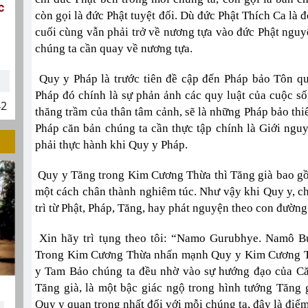
c
còn gọi là đức Phật tuyệt đối. Dù đức Phật Thích Ca là
cuối cùng vẫn phải trở về nương tựa vào đức Phật nguy
chúng ta cần quay về nương tựa.
Quy y Pháp là trước tiên đề cập đến Pháp bảo Tôn qu
Pháp đó chính là sự phản ảnh các quy luật của cuộc số
42
thăng trầm của thân tâm cảnh, sẽ là những Pháp bảo thi
Pháp căn bản chúng ta cần thực tập chính là Giới nguy
phải thực hành khi Quy y Pháp.
Quy y Tăng trong Kim Cương Thừa thì Tăng già bao gồ
một cách chân thành nghiêm túc. Như vậy khi Quy y, ch
trì từ Phật, Pháp, Tăng, hay phát nguyện theo con đườn
Xin hãy trì tụng theo tôi: “Namo Gurubhye. Namô 
Trong Kim Cương Thừa nhấn mạnh Quy y Kim Cương Thư
y Tam Bảo chúng ta đều nhờ vào sự hướng đạo của Că
Tăng già, là một bậc giác ngộ trong hình tướng Tăng
Quy y quan trọng nhất đối với mỗi chúng ta, đây là điể