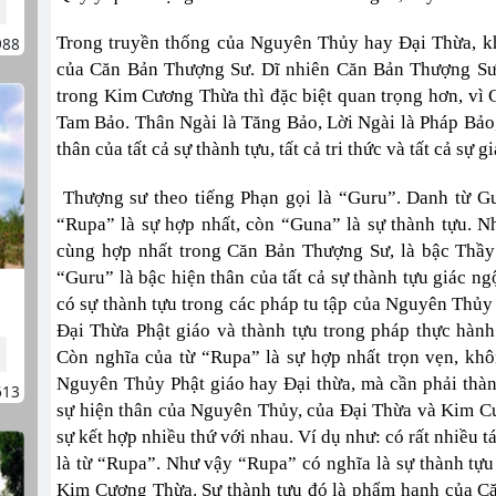
Trong truyền thống của Nguyên Thủy hay Đại Thừa, kh
988
của Căn Bản Thượng Sư. Dĩ nhiên Căn Bản Thượng Sư 
trong Kim Cương Thừa thì đặc biệt quan trọng hơn, vì 
Tam Bảo. Thân Ngài là Tăng Bảo, Lời Ngài là Pháp Bảo,
thân của tất cả sự thành tựu, tất cả tri thức và tất cả s
Thượng sư theo tiếng Phạn gọi là “Guru”. Danh từ G
“Rupa” là sự hợp nhất, còn “Guna” là sự thành tựu. Nh
cùng hợp nhất trong Căn Bản Thượng Sư, là bậc Thầy 
“Guru” là bậc hiện thân của tất cả sự thành tựu giác 
có sự thành tựu trong các pháp tu tập của Nguyên Thủy 
Đại Thừa Phật giáo và thành tựu trong pháp thực hàn
Còn nghĩa của từ “Rupa” là sự hợp nhất trọn vẹn, khô
Nguyên Thủy Phật giáo hay Đại thừa, mà cần phải thàn
613
sự hiện thân của Nguyên Thủy, của Đại Thừa và Kim C
sự kết hợp nhiều thứ với nhau. Ví dụ như: có rất nhiều 
là từ “Rupa”. Như vậy “Rupa” có nghĩa là sự thành tự
Kim Cương Thừa. Sự thành tựu đó là phẩm hạnh của C