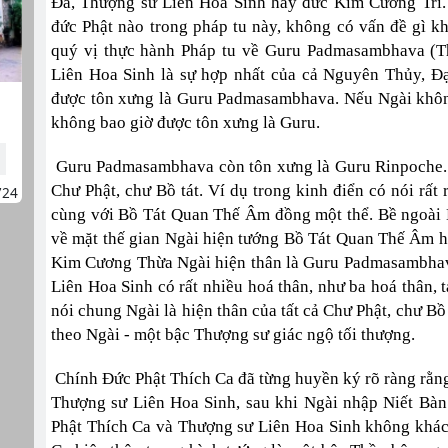
Đà, Thượng sư Liên Hoa Sinh hay đức Kim Cương Trì. 
đức Phật nào trong pháp tu này, không có vấn đề gì 
quý vị thực hành Pháp tu về Guru Padmasambhava (T
Liên Hoa Sinh là sự hợp nhất của cả Nguyên Thủy, Đ
được tôn xưng là Guru Padmasambhava. Nếu Ngài không
không bao giờ được tôn xưng là Guru.
Guru Padmasambhava còn tôn xưng là Guru Rinpoche. N
Chư Phật, chư Bồ tát. Ví dụ trong kinh điển có nói rất
724
cùng với Bồ Tát Quan Thế Âm đồng một thể. Bề ngoài 
về mặt thế gian Ngài hiện tướng Bồ Tát Quan Thế Âm hiệ
Kim Cương Thừa Ngài hiện thân là Guru Padmasambha
Liên Hoa Sinh có rất nhiều hoá thân, như ba hoá thân,
nói chung Ngài là hiện thân của tất cả Chư Phật, chư Bồ
theo Ngài - một bậc Thượng sư giác ngộ tối thượng.
Chính Đức Phật Thích Ca đã từng huyền ký rõ ràng rằng:
Thượng sư Liên Hoa Sinh, sau khi Ngài nhập Niết Bà
Phật Thích Ca và Thượng sư Liên Hoa Sinh không khác 