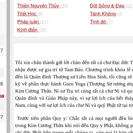
Thiền Nguyên Thủy
(20)
Đời Sống & Đạo
(22
Triết Học
(8)
Tánh Không
(4)
Pháp luận
(21)
Tịnh độ
(7)
Kinh điển
(35)
27
Tôi xin chân thành gửi lời chào đến tất cả chư Đại đức 
nhận được sự gia trì từ Tam Bảo. Chương trình khóa lễ 
đến là Quán đỉnh Thượng sư Liên Hoa Sinh, tôi cũng sẽ
08
kỹ về phần thực hành Guru Yoga (Thượng Sư tương ưng
Kim Cương Thừa. Ni sư Trụ trì cùng tất cả chư Ni và quý 
oa
Quán đỉnh và Giáo Pháp này, vì sự lợi ích của hết thả
Nam, cùng với sự lợi ích của chư Ni và quý Phật tử tại tr
07
Trước tiên phần Quy y: Chắc tất cả mọi người đều b
trong Kim Cương Thừa khi nói đến Quy y Phật, không p
chỉ đức Phật bên trong mỗi chúng ta, còn gọi là bản ch