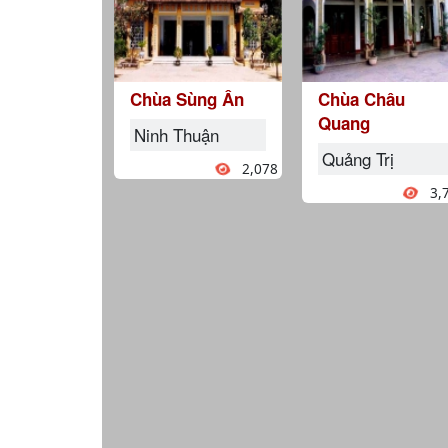
Chùa Sùng Ân
Chùa Châu
Quang
Ninh Thuận
Quảng Trị
2,078
3,