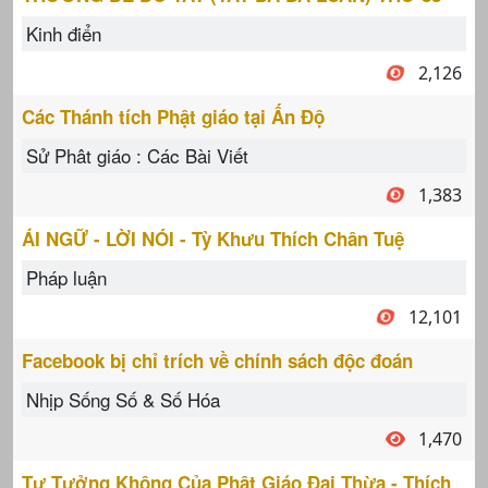
Kinh điển
2,126
Các Thánh tích Phật giáo tại Ấn Độ
Sử Phât giáo : Các Bài Viết
1,383
ÁI NGỮ - LỜI NÓI - Tỳ Khưu Thích Chân Tuệ
Pháp luận
12,101
Facebook bị chỉ trích về chính sách độc đoán
Nhịp Sống Số & Số Hóa
1,470
Tư Tưởng Không Của Phật Giáo Đại Thừa - Thích