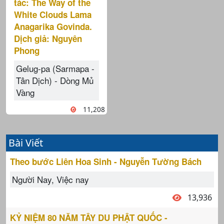
tác: The Way of the
White Clouds Lama
Anagarika Govinda.
Dịch giả: Nguyên
Phong
Gelug-pa (Sarmapa -
Tân Dịch) - Dòng Mủ
Vàng
11,208
Bài Viết
Theo bước Liên Hoa Sinh - Nguyễn Tường Bách
Người Nay, Việc nay
13,936
KỶ NIỆM 80 NĂM TÂY DU PHẬT QUỐC -