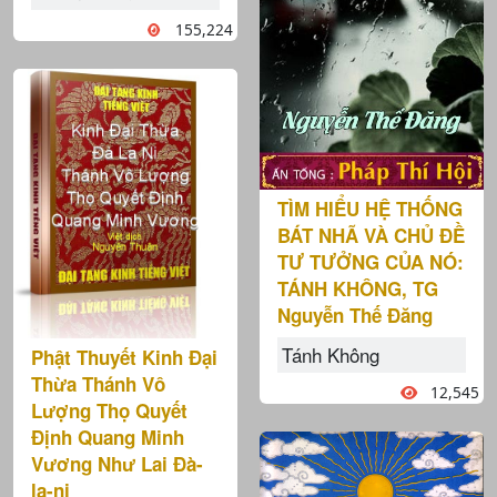
155,224
TÌM HIỂU HỆ THỐNG
BÁT NHÃ VÀ CHỦ ĐỀ
TƯ TƯỞNG CỦA NÓ:
TÁNH KHÔNG, TG
Nguyễn Thế Đăng
Tánh Không
Phật Thuyết Kinh Đại
Thừa Thánh Vô
12,545
Lượng Thọ Quyết
Định Quang Minh
Vương Như Lai Đà-
la-ni