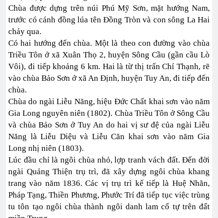
Chùa được dựng trên núi Phú Mỹ Sơn, mặt hướng Nam,
trước có cánh đồng lúa tên Đồng Tròn và con sông La Hai
chảy qua.
Có hai hướng đến chùa. Một là theo con đường vào chùa
Triều Tôn ở xã Xuân Thọ 2, huyện Sông Cầu (gần cầu Lò
Vôi), đi tiếp khoảng 6 km. Hai là từ thị trấn Chí Thạnh, rẽ
vào chùa Bảo Sơn ở xã An Định, huyện Tuy An, đi tiếp đến
chùa.
Chùa do ngài Liễu Năng, hiệu Đức Chất khai sơn vào năm
Gia Long nguyên niên (1802). Chùa Triều Tôn ở Sông Cầu
và chùa Bảo Sơn ở Tuy An do hai vị sư đệ của ngài Liễu
Năng là Liễu Diệu và Liễu Căn khai sơn vào năm Gia
Long nhị niên (1803).
Lúc đầu chỉ là ngôi chùa nhỏ, lợp tranh vách đất. Đến đời
ngài Quảng Thiện trụ trì, đã xây dựng ngôi chùa khang
trang vào năm 1836. Các vị trụ trì kế tiếp là Huệ Nhãn,
Pháp Tạng, Thiền Phương, Phước Trí đã tiếp tục việc trùng
tu tôn tạo ngôi chùa thành ngôi danh lam cổ tự trên đất