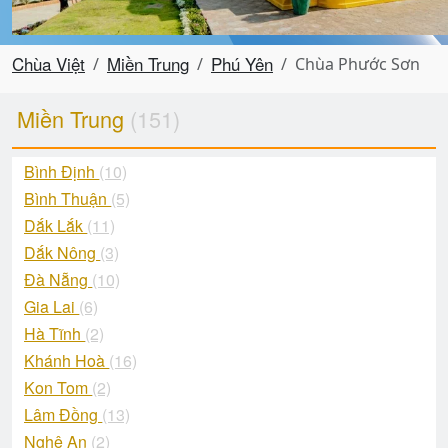
Chùa Việt
Miền Trung
Phú Yên
Chùa Phước Sơn
Miền Trung
(151)
Bình Định
(10)
Bình Thuận
(5)
Dắk Lắk
(11)
Dắk Nông
(3)
Đà Nẵng
(10)
Gia Lai
(6)
Hà Tĩnh
(2)
Khánh Hoà
(16)
Kon Tom
(2)
Lâm Đồng
(13)
Nghệ An
(2)