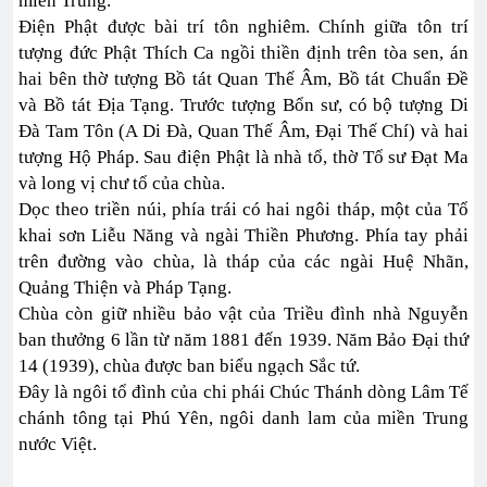
miền Trung.
Điện Phật được bài trí tôn nghiêm. Chính giữa tôn trí
tượng đức Phật Thích Ca ngồi thiền định trên tòa sen, án
hai bên thờ tượng Bồ tát Quan Thế Âm, Bồ tát Chuẩn Đề
và Bồ tát Địa Tạng. Trước tượng Bổn sư, có bộ tượng Di
Đà Tam Tôn (A Di Đà, Quan Thế Âm, Đại Thế Chí) và hai
tượng Hộ Pháp. Sau điện Phật là nhà tổ, thờ Tổ sư Đạt Ma
và long vị chư tổ của chùa.
Dọc theo triền núi, phía trái có hai ngôi tháp, một của Tổ
khai sơn Liễu Năng và ngài Thiền Phương. Phía tay phải
trên đường vào chùa, là tháp của các ngài Huệ Nhãn,
Quảng Thiện và Pháp Tạng.
Chùa còn giữ nhiều bảo vật của Triều đình nhà Nguyễn
ban thưởng 6 lần từ năm 1881 đến 1939. Năm Bảo Đại thứ
14 (1939), chùa được ban biểu ngạch Sắc tứ.
Đây là ngôi tổ đình của chi phái Chúc Thánh dòng Lâm Tế
chánh tông tại Phú Yên, ngôi danh lam của miền Trung
nước Việt.