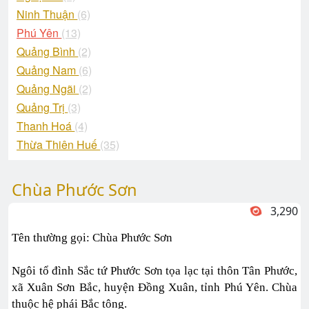
Ninh Thuận
(6)
Phú Yên
(13)
Quảng Bình
(2)
Quảng Nam
(6)
Quảng Ngãi
(2)
Quảng Trị
(3)
Thanh Hoá
(4)
Thừa Thiên Huế
(35)
Chùa Phước Sơn
3,290
Tên thường gọi: Chùa Phước Sơn
Ngôi tổ đình Sắc tứ Phước Sơn tọa lạc tại thôn Tân Phước,
xã Xuân Sơn Bắc, huyện Đồng Xuân, tỉnh Phú Yên. Chùa
thuộc hệ phái Bắc tông.