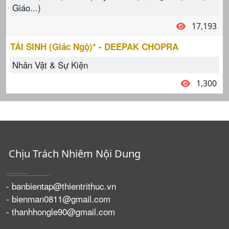
Giáo...)
17,193
TÁI SINH (Giác Ngộ)* - DEEPAK CHOPRA
Nhân Vật & Sự Kiện
1,300
Chịu Trách Nhiêm Nội Dung
- banbientap@thientrithuc.vn
- bienman0811@gmail.com
- thanhhongle90@gmail.com