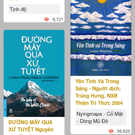
Tịnh độ
9,721
Yên Tĩnh Và Trong
Sáng - Người dịch:
Trùng Hưng, NXB
Thiện Tri Thức 2004
Nyingmapa - Cổ Mật
- Dòng Mủ Đỏ
ĐƯỜNG MÂY QUA
XỨ TUYẾT Nguyên
56,620