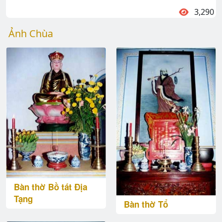
3,290
Ảnh Chùa
Bàn thờ Bồ tát Địa
Tạng
Bàn thờ Tổ