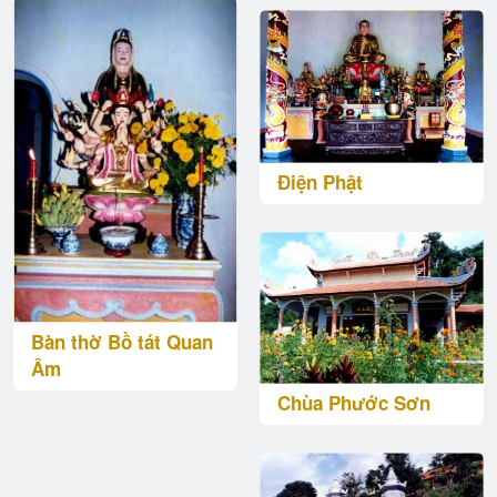
Điện Phật
Bàn thờ Bồ tát Quan
Âm
Chùa Phước Sơn