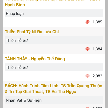
Hạnh Bình
Pháp luận
1,385
Thiền Phái Tỳ Ni Đa Lưu Chi
Thiền Tổ Sư
1,384
TÁNH THẤY - Nguyễn Thế Đăng
Thiền Tổ Sư
2,082
SÁCH: Hành Trình Tâm Linh, TS Trần Quang Thuận
& Trí Tuệ Giải Thoát, TS Vũ Thế Ngọc
Nhân Vật & Sự Kiện