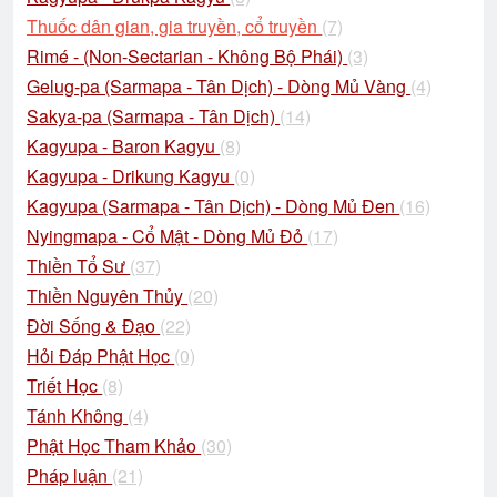
Thuốc dân gian, gia truyền, cổ truyền
(7)
Rimé - (Non-Sectarian - Không Bộ Phái)
(3)
Gelug-pa (Sarmapa - Tân Dịch) - Dòng Mủ Vàng
(4)
Sakya-pa (Sarmapa - Tân Dịch)
(14)
Kagyupa - Baron Kagyu
(8)
Kagyupa - Drikung Kagyu
(0)
Kagyupa (Sarmapa - Tân Dịch) - Dòng Mủ Đen
(16)
Nyingmapa - Cổ Mật - Dòng Mủ Đỏ
(17)
Thiền Tổ Sư
(37)
Thiền Nguyên Thủy
(20)
Đời Sống & Đạo
(22)
Hỏi Đáp Phật Học
(0)
Triết Học
(8)
Tánh Không
(4)
Phật Học Tham Khảo
(30)
Pháp luận
(21)