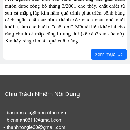
muộn được công bố tháng 3/2001 cho thấy, chất chiết từ
sụn cá mập giúp kìm hãm quá trình phát triển bệnh bằng
cách ngăn chặn sự hình thành các mạch máu nhỏ nuôi
khối u, làm cho khối u "chết đói". Một tài liệu khác lại cho
rằng chính cá mập cũng bị ung thư (kể cả ở sụn của nó).
Xin hãy ráng chờ kết quả cuối cùng.
Xem mục lục
Chịu Trách Nhiêm Nội Dung
- banbientap@thientrithuc.vn
- bienman0811@gmail.com
- thanhhongle90@gmail.com