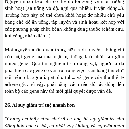
Nguyên nhân béo phì có thể do lối sống và môi trường
sinh hoạt (ăn uống vô độ, ngủ quá nhiều, ít vận động...).
Trường hợp này có thể chữa khỏi hoặc đỡ nhiều chủ yếu
bằng chế độ ăn uống, tập luyện và sinh hoạt, kết hợp với
các phương pháp chữa bệnh không dùng thuốc (châm cứu,
khí công, nhân điện...).
Một nguyên nhân quan trọng nữa là di truyền, không chỉ
của một gene mà của một hệ thống khá phức tạp gồm
nhiều gene. Qua thí nghiệm trên động vật, người ta đã
phát hiện các gene có vai trò trong việc "cân bằng thu chi"
nói trên: ob, agouti, pat, db, tub... và gene của thụ thể 3-
adrenergic. Vì vậy, phải bằng cách nào đó tác động lên
toàn bộ các gene này thì mới giải quyết được vấn đề.
26. Ai suy giảm trí tuệ nhanh hơn
"Chúng em thấy hình như số cụ ông bị suy giảm trí nhớ
đông hơn các cụ bà, có phải vậy không, và nguyên nhân