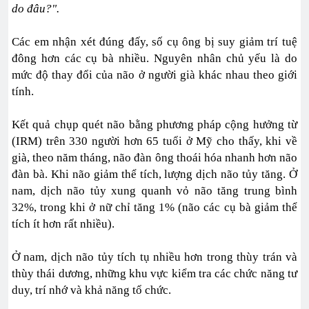
do đâu?".
Các em nhận xét đúng đấy, số cụ ông bị suy giảm trí tuệ
đông hơn các cụ bà nhiều. Nguyên nhân chủ yếu là do
mức độ thay đổi của não ở người già khác nhau theo giới
tính.
Kết quả chụp quét não bằng phương pháp cộng hưởng từ
(IRM) trên 330 người hơn 65 tuổi ở Mỹ cho thấy, khi về
già, theo năm tháng, não đàn ông thoái hóa nhanh hơn não
đàn bà. Khi não giảm thể tích, lượng dịch não tủy tăng. Ở
nam, dịch não tủy xung quanh vỏ não tăng trung bình
32%, trong khi ở nữ chỉ tăng 1% (não các cụ bà giảm thể
tích ít hơn rất nhiều).
Ở nam, dịch não tủy tích tụ nhiều hơn trong thùy trán và
thùy thái dương, những khu vực kiểm tra các chức năng tư
duy, trí nhớ và khả năng tổ chức.