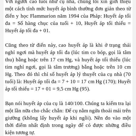
Với người cao tuổi như cụ nhà, chúng tôi xin giới thiệu
một cách tính mức huyết áp bình thường đơn giản theo từ
điển y học Flammarion năm 1994 của Pháp: Huyết áp tối
đa = Số hàng chục của tuổi + 10, Huyết áp tối thiểu =
Huyết áp tối đa + 01.
Cũng theo từ điển này, cao huyết áp là khi ở trạng thái
nghỉ ngơi mà huyết áp tối đa (lúc tim co bóp, gọi là tâm
thu) bằng hoặc trên 17 cm Hg, và huyết áp tối thiểu (lúc
tim nghỉ ngơi, gọi là tâm trương) bằng hoặc trên 10 cm
Hg. Theo đó thì chỉ số huyết áp lý thuyết của cụ nhà (70
tuổi) là: Huyết áp tối đa = 7 + 10 = 17 cm Hg (170); Huyết
áp tối thiểu = 17 + 01 = 9,5 cm Hg (95).
Bạn nói huyết áp của cụ là 140/100. Chúng ta kiểm tra lại
một lần nữa cho chắc chắn: Để cụ nằm ngửa thoải mái trên
giường (không lấy huyết áp khi ngồi). Nên đo vào một
thời điểm nhất định trong ngày để có được những điều
kiện tương tự.