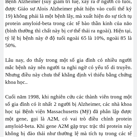
Bệnh Alzheimer (suy giảm trí tuệ, xảy ra ở người có tuổi,
được Giáo sư Alois Alzheimer phát hiện vào cuối thể kỷ
19) không phải là một bệnh lây, mà xuất hiện do sự tích tụ
protein amyloid-beta trong các tế bào thần kinh của não
(bình thường thì chất này bị cơ thể thải ra ngoài). Hiện tại,
tỷ lệ bị bệnh này ở độ tuổi ngoài 65 là 10%, ngoài 85 là
50%.
Lâu nay, do thấy trong một số gia đình có nhiều người
mắc bệnh này nên người ta nghi ngờ có yếu tố di truyền.
Nhưng điều này chưa thể khẳng định vì thiếu bằng chứng
khoa học..
Cuối năm 1998, khi nghiên cứu các thành viên trong một
số gia đình có ít nhất 2 người bị Alzheimer, các nhà khoa
học tại Bệnh viện Massachusetts (Mỹ) đã phân lập được
một gene, gọi là A2M, có vai trò điều chỉnh protein
amyloid-beta. Khi gene A2M gặp trục trặc thì protein này
không bị đào thải như thường lệ mà tích tụ trong các tế