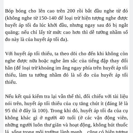
Bóp bóng cho lên cao trên 200 rồi bắt đầu nghe từ đó
(không nghe từ 150-140 để loại trừ hiện tượng nghe được
huyết áp tối đa lúc khởi đầu, nhưng ngay sau đó bị ngắt
quãng; nếu chỉ lấy từ mức cao hơn thì dễ tưởng nhầm số
đo này là của huyết áp tối đa).
Với huyết áp tối thiểu, ta theo dõi cho đến khi không còn
nghe được nữa hoặc nghe âm sắc của tiếng đập thay đổi
hẳn (để loại trừ khoảng im ắng ngay phía trên huyết áp tối
thiểu, làm ta tưởng nhầm đó là số đo của huyết áp tối
thiểu.
Nếu kết quả kiểm tra lại vẫn thế thì, đối chiếu với tài liệu
nói trên, huyết áp tối thiểu của cụ tăng chút ít (đáng lẽ là
95 thì ở đây là 100). Trong khi đó, huyết áp tối đa của cụ
không khác gì ở người 40 tuổi (ở các vận động viên,
những người luôn thư giãn và hoạt động, không hút thuốc
lá, sống trong môi trường lành mạnh... cũng có hiện tượng