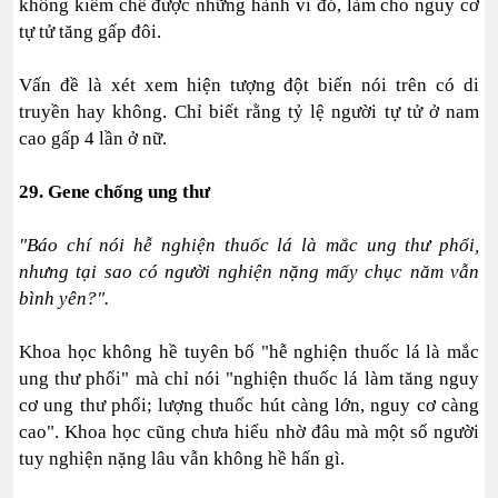
không kiềm chế được những hành vi đó, làm cho nguy cơ
tự tử tăng gấp đôi.
Vấn đề là xét xem hiện tượng đột biến nói trên có di
truyền hay không. Chỉ biết rằng tỷ lệ người tự tử ở nam
cao gấp 4 lần ở nữ.
29. Gene chống ung thư
"Báo chí nói hễ nghiện thuốc lá là mắc ung thư phổi,
nhưng tại sao có người nghiện nặng mấy chục năm vẫn
bình yên?".
Khoa học không hề tuyên bố "hễ nghiện thuốc lá là mắc
ung thư phổi" mà chỉ nói "nghiện thuốc lá làm tăng nguy
cơ ung thư phổi; lượng thuốc hút càng lớn, nguy cơ càng
cao". Khoa học cũng chưa hiểu nhờ đâu mà một số người
tuy nghiện nặng lâu vẫn không hề hấn gì.