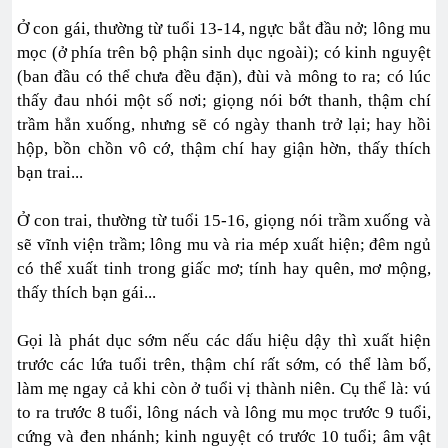
Ở con gái, thường từ tuổi 13-14, ngực bắt đầu nở; lông mu
mọc (ở phía trên bộ phận sinh dục ngoài); có kinh nguyệt
(ban đầu có thể chưa đều đặn), đùi và mông to ra; có lúc
thấy đau nhói một số nơi; giọng nói bớt thanh, thậm chí
trầm hẳn xuống, nhưng sẽ có ngày thanh trở lại; hay hồi
hộp, bồn chồn vô cớ, thậm chí hay giận hờn, thấy thích
bạn trai...
Ở con trai, thường từ tuổi 15-16, giọng nói trầm xuống và
sẽ vĩnh viện trầm; lông mu và ria mép xuất hiện; đêm ngủ
có thể xuất tinh trong giấc mơ; tính hay quên, mơ mộng,
thấy thích bạn gái...
Gọi là phát dục sớm nếu các dấu hiệu dậy thì xuất hiện
trước các lứa tuổi trên, thậm chí rất sớm, có thể làm bố,
làm mẹ ngay cả khi còn ở tuổi vị thành niên. Cụ thể là: vú
to ra trước 8 tuổi, lông nách và lông mu mọc trước 9 tuổi,
cứng và đen nhánh; kinh nguyệt có trước 10 tuổi; âm vật