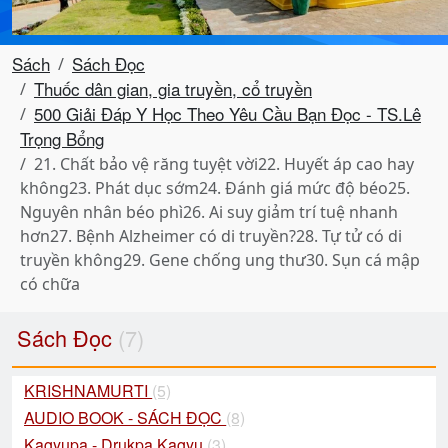
Sách
Sách Đọc
Thuốc dân gian, gia truyền, cổ truyền
500 Giải Đáp Y Học Theo Yêu Cầu Bạn Đọc - TS.Lê
Trọng Bổng
21. Chất bảo vệ răng tuyệt vời22. Huyết áp cao hay
không23. Phát dục sớm24. Đánh giá mức độ béo25.
Nguyên nhân béo phì26. Ai suy giảm trí tuệ nhanh
hơn27. Bệnh Alzheimer có di truyền?28. Tự tử có di
truyền không29. Gene chống ung thư30. Sụn cá mập
có chữa
Sách Đọc
(7)
KRISHNAMURTI
(5)
AUDIO BOOK - SÁCH ĐỌC
(8)
Kagyupa - Drukpa Kagyu
(3)