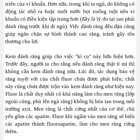
triển của vi khuẩn. Hơn nữa, trong khi ta ngủ, do không có
động tác nhổ ra hoặc nuốt nước bọt xuống ruột nên vi
khuẩn có điều kiện tập trung hơn (đây là lý do tại sao phải
đánh răng trước khi đi ngủ). Việc đánh răng đều đặn cũng
giúp ngăn chặn sự hình thành cao răng, tránh gây tổn
thương cho lợi.
Kem đánh răng giúp cho việc "kì cọ" này hữu hiệu hơn.
Trước đây, người ta cho rằng nếu đánh răng thật tỉ mỉ thì
không cần kem đánh răng nữa. Lúc đó, tác dụng bảo vệ
răng tuyệt vời của chất fluor chưa được phát hiện; chất
này cũng chưa được trộn vào kem đánh răng như hiện nay.
Fluor là chất duy nhất có khả năng làm cho men răng (lớp
ngoài cùng, phủ lên ngà răng) không bị hòa tan trong môi
trường axit. Men răng là chất cứng nhất của cơ thể, chủ
yếu gồm các apatite. Fluor khi ngấm vào men răng sẽ biến
các apatite thành fluoroapatite, làm cho men răng cứng
thêm.