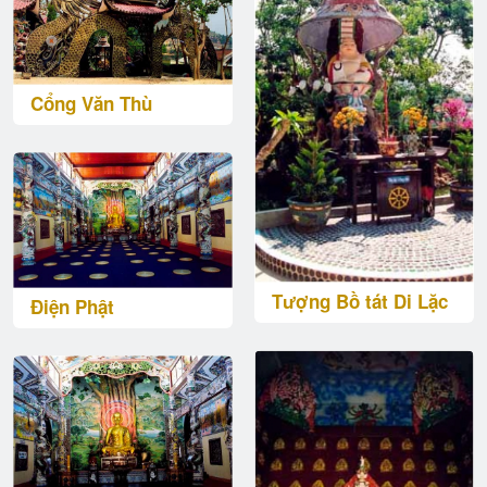
Cổng Văn Thù
Tượng Bồ tát Di Lặc
Điện Phật