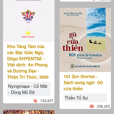
Kho Tàng Tâm của
các Bậc Giác Ngộ,
Dilgo KHYENTSE -
Việt dịch: An Phong
và Đương Đạo -
101 Zen Stories -
Thiện Tri Thức, 2000
Sách song ngữ: Gõ
Nyingmapa - Cổ Mật
cửa thiền
- Dòng Mủ Đỏ
Thiền Tổ Sư
120,837
298,265