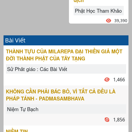
dịch
Phật Học Tham Khảo
39,390
Bài Viết
THÀNH TỰU CỦA MILAREPA ĐẠI THIỀN GIẢ MỘT
ĐỜI THÀNH PHẬT CỦA TÂY TẠNG
Sử Phât giáo : Các Bài Viết
1,466
KHÔNG CẦN PHẢI BÁC BỎ, VÌ TẤT CẢ ĐỀU LÀ
PHÁP TÁNH - PADMASAMBHAVA
Niệm Tự Bạch
1,856
NIỀM TIN