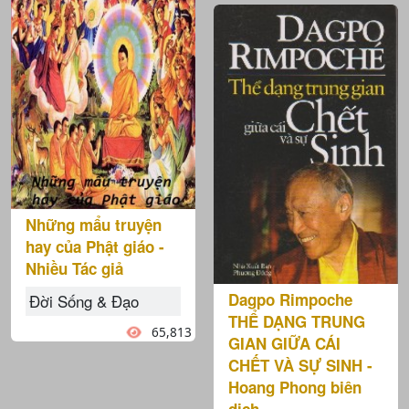
Những mẩu truyện
hay của Phật giáo -
Nhiều Tác giả
Dagpo Rimpoche
Đời Sống & Đạo
THỂ DẠNG TRUNG
65,813
GIAN GIỮA CÁI
CHẾT VÀ SỰ SINH -
Hoang Phong biên