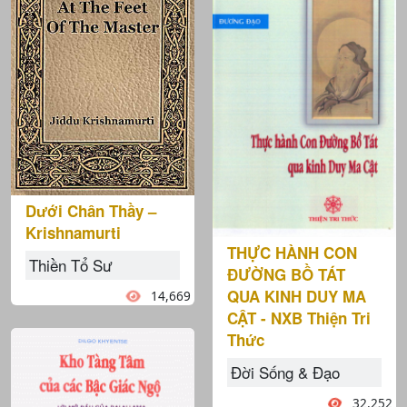
Dưới Chân Thầy –
Krishnamurti
THỰC HÀNH CON
Thiền Tổ Sư
ĐƯỜNG BỒ TÁT
QUA KINH DUY MA
14,669
CẬT - NXB Thiện Tri
Thức
Đời Sống & Đạo
32,252