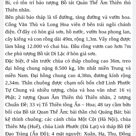
Bi, có tôn trí bảo tượng Bồ tát Quán Thế Âm Thiên thủ
Thiên nhãn.
Bên phải bảo tháp là tổ đường, tăng đường và vườn hoa.
Cổng Văn Thù và Long Hoa viên ở bên trái ngôi chánh
điện. Ở đây có hòn giả sơn, hồ nước, vườn hoa phong lan,
cây kiểng và con rồng dài 49m, rộng 1,3m. Vẩy rồng được
làm bằng 12.000 vỏ chai bia. Đầu rồng vươn cao hơn 7m
che phủ tượng Bồ tát Di Lặc ở hòn giả sơn.
Đặc biệt, ở sân trước chùa có tháp chuông cao 36m, treo
đại hồng chung nặng 8.500 kg, lớn nhất miền Trung và
miền Nam. Đại hồng chung cao 4,38m, đương kính rộng
2,34m. Thân chuông được chạm nổi bốn chữ Linh Phước
Tự Chung và nhiều tượng, chùa và hoa văn như: 16 vị
Phật; 2 tượng Quan Âm Thiên thủ Thiên nhãn, 2 tượng
Chuẩn Đề; 33 vị Tổ Thiền tông Ấn – Hoa; 48 tay cầm bửu
bối của Bồ tát Quan Thế Âm; bài thần chú Quảng Bát; bài
kệ thỉnh chuông; các cảnh chùa Một Cột (Hà Nội), chùa
Thiên Mụ (Huế), chùa Linh Phước (Đà Lạt) và tháp Bồ Đề
Đạo Tràng (Ấn Độ); 4 mặt nguyệt: Xuân, Hạ, Thu, Đông