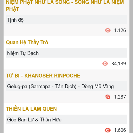
NIỆM PHẬT NHƯ LÀ SỐNG - SỐNG NHƯ LÀ NIỆM
PHẬT
Tịnh độ
1,126
Quan Hệ Thầy Trò
Niệm Tự Bạch
34,139
TỪ BI - KHANGSER RINPOCHE
Gelug-pa (Sarmapa - Tân Dịch) - Dòng Mủ Vàng
1,287
THIỀN LÀ LÀM QUEN
Góc Bạn Lữ & Thân Hữu
1,606