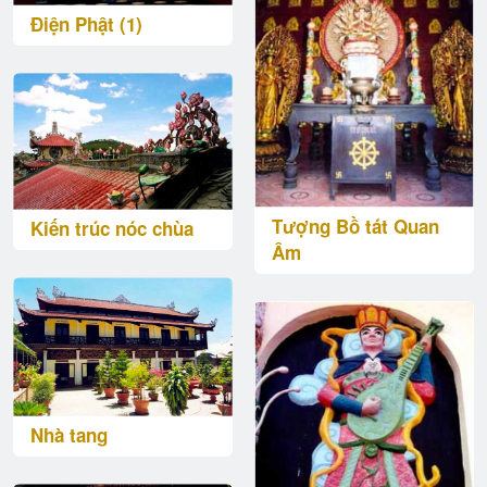
Điện Phật (1)
Tượng Bồ tát Quan
Kiến trúc nóc chùa
Âm
Nhà tang