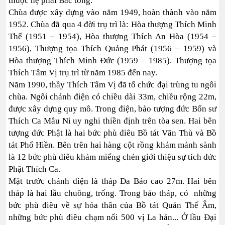
thuộc hệ phái Bắc tông.
Chùa được xây dựng vào năm 1949, hoàn thành vào năm
1952. Chùa đã qua 4 đời trụ trì là: Hòa thượng Thích Minh
Thể (1951 – 1954), Hòa thượng Thích An Hòa (1954 –
1956), Thượng tọa Thích Quảng Phát (1956 – 1959) và
Hòa thượng Thích Minh Đức (1959 – 1985). Thượng tọa
Thích Tâm Vị trụ trì từ năm 1985 đến nay.
Năm 1990, thầy Thích Tâm Vị đã tổ chức đại trùng tu ngôi
chùa. Ngôi chánh điện có chiều dài 33m, chiều rộng 22m,
được xây dựng quy mô. Trong điện, bảo tượng đức Bổn sư
Thích Ca Mâu Ni uy nghi thiền định trên tòa sen. Hai bên
tượng đức Phật là hai bức phù điêu Bồ tát Văn Thù và Bồ
tát Phổ Hiền. Bên trên hai hàng cột rồng khảm mảnh sành
là 12 bức phù điêu khảm miểng chén giới thiệu sự tích đức
Phật Thích Ca.
Mặt trước chánh điện là tháp Đa Bảo cao 27m. Hai bên
tháp là hai lầu chuông, trống. Trong bảo tháp, có những
bức phù điêu về sự hóa thân của Bồ tát Quán Thế Âm,
những bức phù điêu chạm nổi 500 vị La hán... Ở lầu Đại