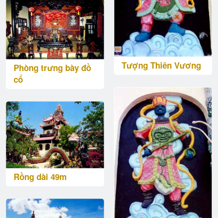
Tượng Thiên Vương
Phòng trưng bày đồ
cổ
Rồng dài 49m