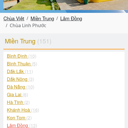
Chùa Việt
Miền Trung
Lâm Đồng
Chùa Linh Phước
Miền Trung
(151)
Bình Định
(10)
Bình Thuận
(5)
Dắk Lắk
(11)
Dắk Nông
(3)
Đà Nẵng
(10)
Gia Lai
(6)
Hà Tĩnh
(2)
Khánh Hoà
(16)
Kon Tom
(2)
Lâm Đồng
(13)