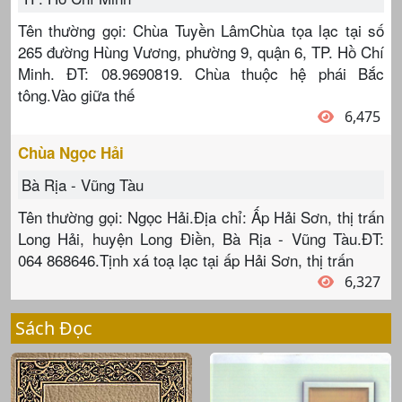
Tên thường gọi: Chùa Tuyền LâmChùa tọa lạc tại số
265 đường Hùng Vương, phường 9, quận 6, TP. Hồ Chí
Minh. ĐT: 08.9690819. Chùa thuộc hệ phái Bắc
tông.Vào giữa thế
6,475
Chùa Ngọc Hải
Bà Rịa - Vũng Tàu
Tên thường gọi: Ngọc Hải.Địa chỉ: Ấp Hải Sơn, thị trấn
Long Hải, huyện Long Điền, Bà Rịa - Vũng Tàu.ĐT:
064 868646.Tịnh xá toạ lạc tại ấp Hải Sơn, thị trấn
6,327
Sách Đọc