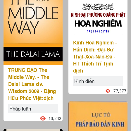
Kinh Hoa Nghiêm -
Hán Dịch: Ðại-Sư
Thật-Xoa-Nan-Ðà -
HT Thích Trí Tịnh
TRUNG ĐẠO The
dịch
Middle Way. - The
Kinh điển
Dalai Lama xiv.
Wisdom 2009 - Đặng
77,377
Hữu Phúc Việt:dịch
Pháp luận
13,242