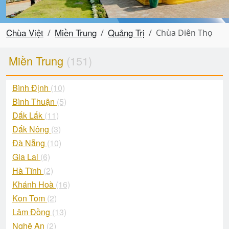
Chùa Việt
Miền Trung
Quảng Trị
Chùa Diên Thọ
Miền Trung
(151)
Bình Định
(10)
Bình Thuận
(5)
Dắk Lắk
(11)
Dắk Nông
(3)
Đà Nẵng
(10)
Gia Lai
(6)
Hà Tĩnh
(2)
Khánh Hoà
(16)
Kon Tom
(2)
Lâm Đồng
(13)
Nghệ An
(2)