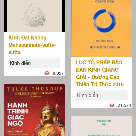
Kinh Đại Không
Mahasunnata-sutta-
sutta
LỤC TỔ PHÁP BẢO
Kinh điển
ĐÀN KINH GIẢNG
8,057
GIẢI - Đương Đạo
Thiện Trị Thức 2016
Kinh điển
21,524