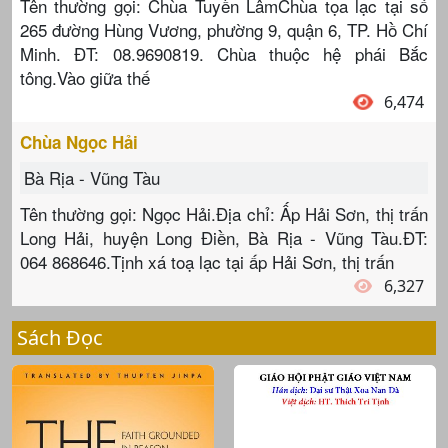
Tên thường gọi: Chùa Tuyền LâmChùa tọa lạc tại số
265 đường Hùng Vương, phường 9, quận 6, TP. Hồ Chí
Minh. ĐT: 08.9690819. Chùa thuộc hệ phái Bắc
tông.Vào giữa thế
6,474
Chùa Ngọc Hải
Bà Rịa - Vũng Tàu
Tên thường gọi: Ngọc Hải.Địa chỉ: Ấp Hải Sơn, thị trấn
Long Hải, huyện Long Điền, Bà Rịa - Vũng Tàu.ĐT:
064 868646.Tịnh xá toạ lạc tại ấp Hải Sơn, thị trấn
6,327
Sách Đọc