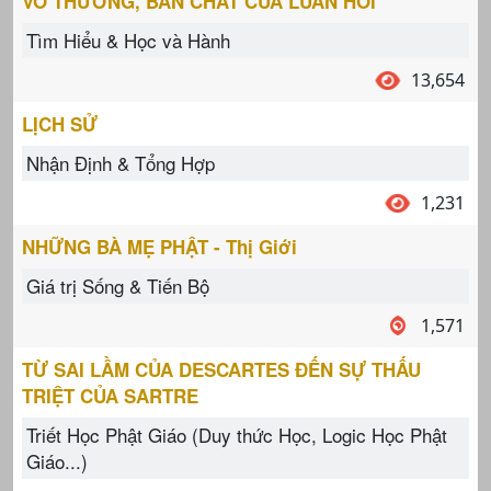
VÔ THƯỜNG, BẢN CHẤT CỦA LUÂN HỒI
Tìm Hiểu & Học và Hành
13,654
LỊCH SỬ
Nhận Định & Tổng Hợp
1,231
NHỮNG BÀ MẸ PHẬT - Thị Giới
Giá trị Sống & Tiến Bộ
1,571
TỪ SAI LẦM CỦA DESCARTES ĐẾN SỰ THẤU
TRIỆT CỦA SARTRE
Triết Học Phật Giáo (Duy thức Học, Logic Học Phật
Giáo...)