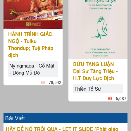
HÀNH TRÌNH GIÁC
NGỘ - Tulku
Thondup; Tuệ Pháp
dịch
BỬU TẠNG LUẬN
Nyingmapa - Cổ Mật
Đại Sư Tăng Triệu -
- Dòng Mủ Đỏ
H.T Duy Lực Dịch
78,542
Thiền Tổ Sư
6,087
Bài Viết
HÃY ĐỂ NÓ TRÔI QUA - LET IT SLIDE (Phật giáo