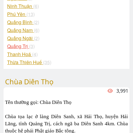
Ninh Thuận
(6)
Phú Yên
(13)
Quảng Bình
(2)
Quảng Nam
(6)
Quảng Ngãi
(2)
Quảng Trị
(3)
Thanh Hoá
(4)
Thừa Thiên Huế
(35)
Chùa Diên Thọ
3,991
Tên thường gọi: Chùa Diên Thọ
Chùa tọa lạc ở làng Diên Sanh, xã Hải Thọ, huyện Hải
Lăng, tỉnh Quảng Trị, cách ngã ba Diên Sanh 4km. Chùa
thuộc hệ phái Phật giáo Bắc tông.