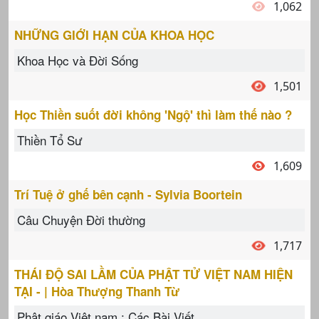
1,062
NHỮNG GIỚI HẠN CỦA KHOA HỌC
Khoa Học và Đời Sống
1,501
Học Thiền suốt đời không 'Ngộ' thì làm thế nào ?
Thiền Tổ Sư
1,609
Trí Tuệ ở ghế bên cạnh - Sylvia Boortein
Câu Chuyện Đời thường
1,717
THÁI ĐỘ SAI LẦM CỦA PHẬT TỬ VIỆT NAM HIỆN
TẠI - | Hòa Thượng Thanh Từ
Phât giáo Việt nam : Các Bài Viết