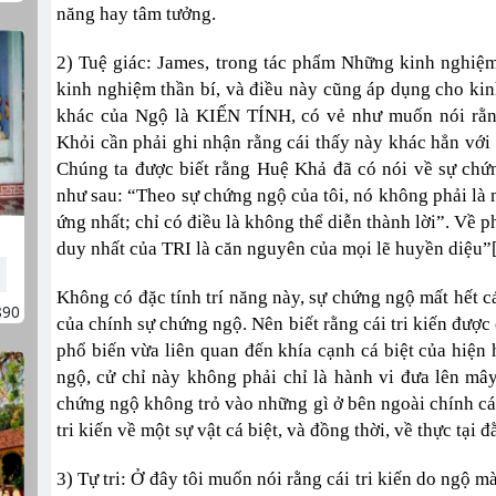
năng hay tâm tưởng.
2) Tuệ giác: James, trong tác phẩm Những kinh nghiệm 
kinh nghiệm thần bí, và điều này cũng áp dụng cho kin
khác của Ngộ là KIẾN TÍNH, có vẻ như muốn nói rằn
Khỏi cần phải ghi nhận rằng cái thấy này khác hẳn với c
Chúng ta được biết rằng Huệ Khả đã có nói về sự ch
như sau: “Theo sự chứng ngộ của tôi, nó không phải là m
ứng nhất; chỉ có điều là không thể diễn thành lời”. Về 
duy nhất của TRI là căn nguyên của mọi lẽ huyền diệu”
Không có đặc tính trí năng này, sự chứng ngộ mất hết cá
890
của chính sự chứng ngộ. Nên biết rằng cái tri kiến đượ
phổ biến vừa liên quan đến khía cạnh cá biệt của hiện 
ngộ, cử chỉ này không phải chỉ là hành vi đưa lên mây
chứng ngộ không trỏ vào những gì ở bên ngoài chính cái
tri kiến về một sự vật cá biệt, và đồng thời, về thực tại 
3) Tự tri: Ở đây tôi muốn nói rằng cái tri kiến do ngộ m