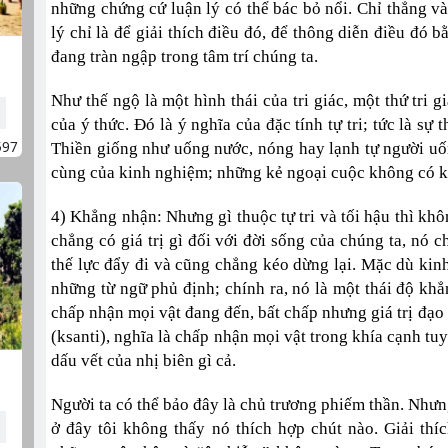
những chứng cứ luận lý có thể bác bỏ nổi. Chỉ thẳng và 
lý chỉ là để giải thích điều đó, để thông diễn điều đó 
đang tràn ngập trong tâm trí chúng ta.
Như thế ngộ là một hình thái của tri giác, một thứ tri g
của ý thức. Đó là ý nghĩa của đặc tính tự tri; tức là sự
597
Thiền giống như uống nước, nóng hay lạnh tự người uống
cùng của kinh nghiệm; những kẻ ngoại cuộc không có k
4) Khẳng nhận: Nhưng gì thuộc tự tri và tối hậu thì khô
chẳng có giá trị gì đối với đời sống của chúng ta, nó 
thế lực đẩy đi và cũng chẳng kéo dừng lại. Mặc dù kin
những từ ngữ phủ định; chính ra, nó là một thái độ kh
chấp nhận mọi vật đang đến, bất chấp nhưng giá trị đạ
(ksanti), nghĩa là chấp nhận mọi vật trong khía cạnh tuy
dấu vết của nhị biên gì cả.
Người ta có thể bảo đây là chủ trương phiếm thần. Nhưng
ở đây tôi không thấy nó thích hợp chút nào. Giải thí