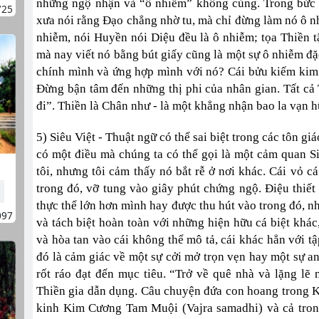
những ngộ nhận và “ô nhiễm” không cùng. Trong bức 
725
xưa nói rằng Đạo chẳng nhờ tu, mà chỉ đừng làm nó ô nhi
nhiễm, nói Huyền nói Diệu đều là ô nhiễm; tọa Thiền tậ
mà nay viết nó bằng bút giấy cũng là một sự ô nhiễm đặc
chính mình và ứng hợp mình với nó? Cái bửu kiếm kim 
Đừng bận tâm đến những thị phi của nhân gian. Tất cả 
đi”. Thiền là Chân như - là một khẳng nhận bao la vạn h
5) Siêu Việt - Thuật ngữ có thể sai biệt trong các tôn 
có một điều mà chúng ta có thể gọi là một cảm quan Si
tôi, nhưng tôi cảm thấy nó bắt rễ ở nơi khác. Cái vỏ c
trong đó, vỡ tung vào giây phút chứng ngộ. Điệu thiết
thực thể lớn hơn mình hay được thu hút vào trong đó, nh
097
và tách biệt hoàn toàn với những hiện hữu cá biệt khác,
và hòa tan vào cái không thể mô tả, cái khác hẳn với t
đó là cảm giác về một sự cởi mở trọn vẹn hay một sự an
rốt ráo đạt đến mục tiêu. “Trở về quê nhà và lặng lẽ
Thiền gia dẫn dụng. Câu chuyện đứa con hoang trong 
kinh Kim Cương Tam Muội (Vajra samadhi) và cả tron