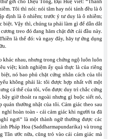
thư gởi cho Diệu Tổng, Đại Huệ viết: “Thánh
ễm. Tôi thì nói: nói tâm hay nói tánh đều là ô
p định là ô nhiễm; trước ý tư duy là ô nhiễm;
 biệt. Vậy thì, chúng ta phải làm gì để dẫn dắt
cương treo đó đang hăm chặt đứt cái đầu này.
Thiền là thế đó: và ngay đây, hãy tự ứng dụng
ữu.
giáo khác nhau, nhưng trong chứng ngộ luôn luôn
êu việt; kinh nghiệm ấy quả thực là của riêng
á biệt, nó bao phủ chặt cứng nhân cách của tôi
 yếu không phải là: tôi được hợp nhất với một
ưng cá thể của tôi, vốn được duy trì chắc cứng
 bây giờ thoát ra ngoài nhưng gì buộc siết nó,
ập quán thường nhật của tôi. Cảm giác theo sau
 nghỉ hoàn toàn - cái cảm giác khi người ta đã
 nghỉ ngơi” là một thành ngữ thường được các
Kinh Pháp Hoa (Saddharmapundarika) và trong
g Tân ước nữa, cũng trỏ vào cái cảm giác mà