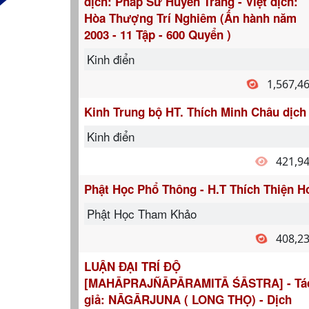
dịch: Pháp Sư Huyền Trang - Việt dịch:
Hòa Thượng Trí Nghiêm (Ấn hành năm
2003 - 11 Tập - 600 Quyển )
Kinh điển
1,567,4
Kinh Trung bộ HT. Thích Minh Châu dịch
Kinh điển
421,9
Phật Học Phổ Thông - H.T Thích Thiện H
Phật Học Tham Khảo
408,2
LUẬN ĐẠI TRÍ ĐỘ
[MAHĀPRAJÑĀPĀRAMITĀ ŚĀSTRA] - Tá
giả: NĀGĀRJUNA ( LONG THỌ) - Dịch