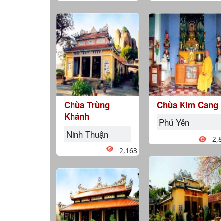
Chùa Trùng
Chùa Kim Cang
Khánh
Phú Yên
Ninh Thuận
2,
2,163