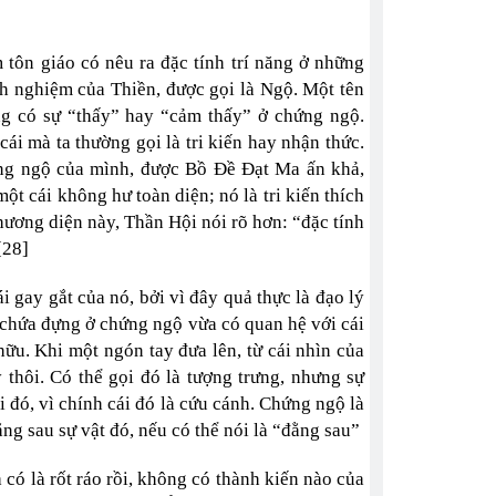
tôn giáo có nêu ra đặc tính trí năng ở những
h nghiệm của Thiền, được gọi là Ngộ. Một tên
g có sự “thấy” hay “cảm thấy” ở chứng ngộ.
ái mà ta thường gọi là tri kiến hay nhận thức.
ứng ngộ của mình, được Bồ Đề Đạt Ma ấn khả,
ột cái không hư toàn diện; nó là tri kiến thích
phương diện này, Thần Hội nói rõ hơn: “đặc tính
[28]
i gay gắt của nó, bởi vì đây quả thực là đạo lý
c chứa đựng ở chứng ngộ vừa có quan hệ với cái
hữu. Khi một ngón tay đưa lên, từ cái nhìn của
 thôi. Có thể gọi đó là tượng trưng, nhưng sự
 đó, vì chính cái đó là cứu cánh. Chứng ngộ là
đằng sau sự vật đó, nếu có thể nói là “đằng sau”
à có là rốt ráo rồi, không có thành kiến nào của