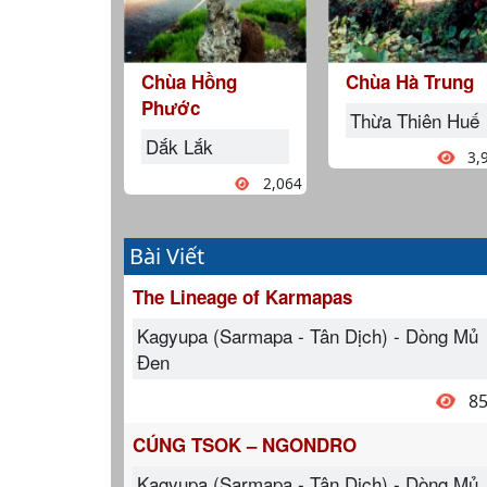
Chùa Hồng
Chùa Hà Trung
Phước
Thừa Thiên Huế
Dắk Lắk
3,
2,064
Bài Viết
The Lineage of Karmapas
Kagyupa (Sarmapa - Tân Dịch) - Dòng Mủ
Đen
8
CÚNG TSOK – NGONDRO
Kagyupa (Sarmapa - Tân Dịch) - Dòng Mủ