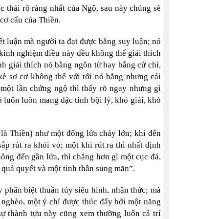
c thái rõ ràng nhất của Ngộ, sau này chúng sẽ
 cơ cấu của Thiền.
ết luận mà người ta đạt được bằng suy luận; nó
 kinh nghiệm điều này đều không thể giải thích
nh giải thích nó bằng ngôn từ hay bằng cử chỉ,
 kẻ sơ cơ không thể với tới nó bằng nhưng cái
 một lần chứng ngộ thì thấy rõ ngay nhưng gì
luôn luôn mang đặc tính bội lý, khó giải, khó
là Thiền) như một đống lửa cháy lớn; khi đến
p rút ra khỏi vỏ; một khi rút ra thì nhất định
ng đến gần lửa, thì chẳng hơn gì một cục đá,
 quả quyết và một tinh thần sung mãn”.
 phân biệt thuần túy siêu hình, nhận thức; mà
 nghèo, một ý chí được thúc đẩy bởi một năng
sự thành tựu này cũng xem thường luôn cả trí