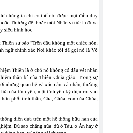
hì chúng ta chỉ có thể nói được một điều duy
i, hoặc Thượng đế, hoặc một Nhân vị tức là đi xa
y siêu hình học.
t Thiền sư bảo "Trên đầu không một chiếc nón,
nh ngữ chính xác Nơi khác tôi đã gọi nó là Vô
ghiệm Thiền là ở chỗ nó không có dấu vết nhân
ghiệm thần bí của Thiên Chúa giáo. Trong sự
với những quan hệ và xúc cảm cá nhân, thường
 lửa của tình yêu, một tình yêu kỳ diệu rơi vào
c hôn phối tinh thần, Cha, Chúa, con của Chúa,
 thông diễn dựa trên một hệ thống hữu hạn của
nghiệm. Dù sao chăng nữa, dù ở Tàu, ở Ấn hay ở