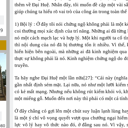
thêm về Đại Huệ. Nhân đây, tôi muốn đề cập một vài sắ
giúp chúng ta hiểu rõ vai trò của công án trong toàn thể
1) Bội lý : Ở đây tôi nói chứng ngộ không phải là một k
59
coi thường mọi xác định của trí năng. Những ai đã từng
nó một cách mạch lạc và hợp lý. Một khi người ta cố tì
thì nội dung của nó đã bị thương tổn ít nhiều. Vì thế,
hiển hiện bên ngoài, mà những ai đã kinh nghiệm qua
thực sự không phải là nó. Kinh nghiệm chứng ngộ do đó 
truyền.
Ta hãy nghe Đại Huệ một lần nữa[27]: “Cái này (nghĩa 
gần nhất định sém mặt. Lại nữa, nó như một lưỡi kiếm sắ
có kẻ mất mạng. Nhưng nếu không rút kiếm khỏi vỏ, khô
một miếng gỗ. Muốn đến nơi này thì phải có một cá tính
Ở đây chẳng có gợi lên một chút suy luận lạnh lùng hay
là một ý chí vô vọng quyết vượt qua chướng ngại hiểm
lực vô lý hay vô thức nào đó, ở đằng sau nó. Vì vậy, 
080