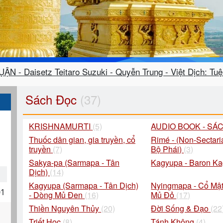
ẬN - Daisetz Teitaro Suzuki - Quyễn Trung - Việt Dịch: Tu
Sách Đọc
(37)
KRISHNAMURTI
(5)
AUDIO BOOK - SÁ
Thuốc dân gian, gia truyền, cổ
Rimé - (Non-Sectari
truyền
(7)
Bộ Phái)
(3)
Sakya-pa (Sarmapa - Tân
Kagyupa - Baron K
Dịch)
(14)
Kagyupa (Sarmapa - Tân Dịch)
Nyingmapa - Cổ Mật
01
- Dòng Mủ Đen
(16)
Mủ Đỏ
(17)
Thiền Nguyên Thủy
(20)
Đời Sống & Đạo
(22
Triết Học
(8)
Tánh Không
(4)