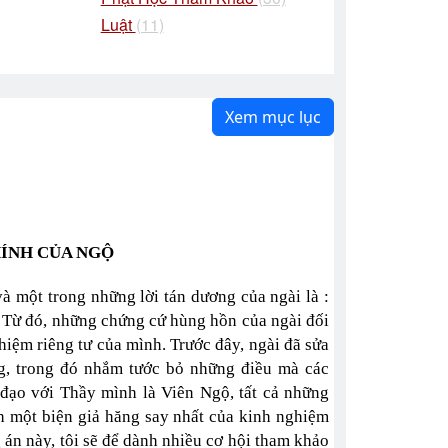
Luật
(11)
Xem mục lục
ÍNH CỦA NGỘ
à một trong những lời tán dương của ngài là :
. Từ đó, những chứng cứ hùng hồn của ngài đối
hiệm riêng tư của mình. Trước đây, ngài đã sửa
ng, trong đó nhắm tước bỏ những điều mà các
 đạo với Thầy mình là Viên Ngộ, tất cả những
nh một biện giả hăng say nhất của kinh nghiệm
g án này, tôi sẽ để dành nhiều cơ hội tham khảo