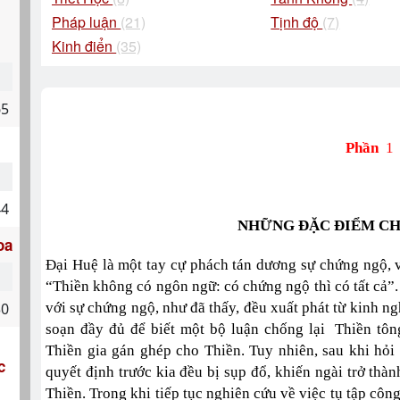
Pháp luận
(21)
Tịnh độ
(7)
Kinh điển
(35)
65
Phần
1
44
NHỮNG ĐẶC ĐIỂM CH
oa
Đại Huệ là một tay cự phách tán dương sự chứng ngộ, v
“Thiền không có ngôn ngữ: có chứng ngộ thì có tất cả”
30
với sự chứng ngộ, như đã thấy, đều xuất phát từ kinh ng
soạn đầy đủ để biết một bộ luận chống lại Thiền tô
Thiền gia gán ghép cho Thiền. Tuy nhiên, sau khi hỏi
c
quyết định trước kia đều bị sụp đổ, khiến ngài trở thà
Thiền. Trong khi tiếp tục nghiên cứu về việc tụ tập côn