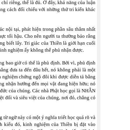
chỉ riêng, thế là đủ. Ở đây, khả năng của luận
bằng cách đối chiếu với những thứ tri kiến khác
iác nội tại, phát hiện trong phần sâu thẳm nhất
 thực tối hậu. Cho nên người ta thường bảo rằng
 biết lấy. Tri giác của Thiền là giới hạn cuối
inh nghiệm ấy không thể phủ nhận được.
ng bao giờ có thể là phủ định. Bởi vì, phủ định
chẳng đưa ta đến đâu hết, nó không phải là một
h nghiệm chứng ngộ đôi khi được diễn tả bằng
ẳng nhận hướng đến mọi vật đang hiện hữu; nó
o đức của chúng. Các nhà Phật học gọi là NHẪN
ệt đối và siêu việt của chúng, nơi đó, chẳng có
 từ ngữ này có một ý nghĩa triết học quá rõ và
ch kiểu đó, kinh nghiệm của Thiền bị đặt vào