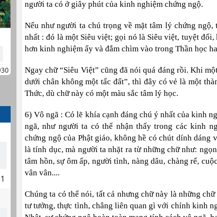
người ta có ở giây phút của kinh nghiệm chứng ngộ.
Nếu như người ta chú trọng về mặt tâm lý chứng ngộ, t
nhất : đó là một Siêu việt; gọi nó là Siêu việt, tuyệt đố
hơn kinh nghiệm ấy và đắm chìm vào trong Thần học ha
930
Ngay chữ “Siêu Việt” cũng đã nói quá đáng rồi. Khi mộ
dưới chân không một tấc đất”, thì đây có vẻ là một thà
Thức, dù chữ này có một màu sắc tâm lý học.
6) Vô ngã : Có lẽ khía cạnh đáng chú ý nhất của kinh n
ngã, như người ta có thể nhận thấy trong các kinh n
chứng ngộ của Phật giáo, không hề có chút dính dáng 
là tính dục, mà người ta nhặt ra từ những chữ như: ngọn
tâm hồn, sự ôm ấp, người tình, nàng dâu, chàng rể, cuộ
vân vân....
51
Chúng ta có thể nói, tất cả nhưng chữ này là những chữ
tư tưởng, thực tình, chẳng liên quan gì với chính kinh 