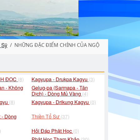
ệ Sỹ
NHỮNG ĐẶC ĐIỂM CHÍNH CỦA NGỘ
CH ĐỌC
(8)
Kagyupa - Drukpa Kagyu
(3)
an - Không
Gelug-pa (Sarmapa - Tân
Dịch) - Dòng Mủ Vàng
(4)
agyu
(8)
Kagyupa - Drikung Kagyu
(0)
 - Dòng
Thiền Tổ Sư
(37)
)
Hỏi Đáp Phật Học
(0)
Phật Học Tham Khảo
(30)