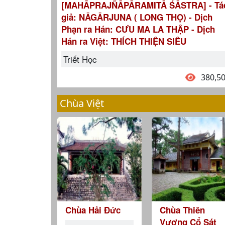
[MAHĀPRAJÑĀPĀRAMITĀ ŚĀSTRA] - Tá
giả: NĀGĀRJUNA ( LONG THỌ) - Dịch
Phạn ra Hán: CƯU MA LA THẬP - Dịch
Hán ra Việt: THÍCH THIỆN SIÊU
Triết Học
380,5
Chùa Việt
Chùa Hải Đức
Chùa Thiên
Vương Cổ Sát