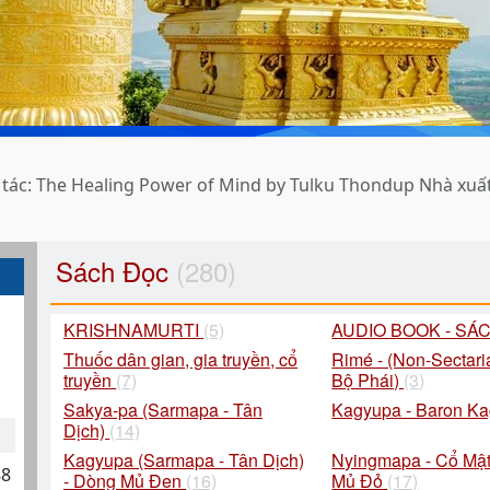
: The Healing Power of Mind by Tulku Thondup Nhà xuất b
Sách Đọc
(280)
KRISHNAMURTI
(5)
AUDIO BOOK - SÁ
Thuốc dân gian, gia truyền, cổ
Rimé - (Non-Sectari
truyền
(7)
Bộ Phái)
(3)
Sakya-pa (Sarmapa - Tân
Kagyupa - Baron K
Dịch)
(14)
Kagyupa (Sarmapa - Tân Dịch)
Nyingmapa - Cổ Mật
88
- Dòng Mủ Đen
(16)
Mủ Đỏ
(17)