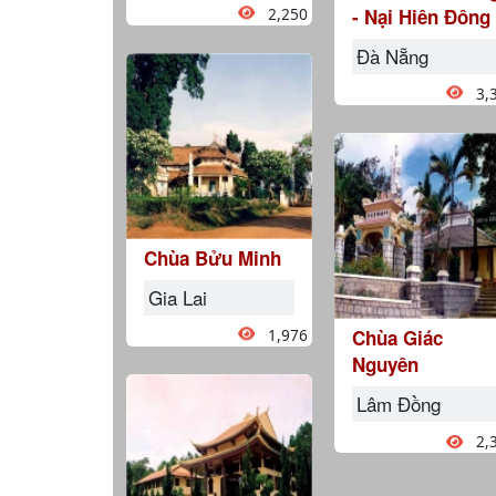
2,250
- Nại Hiên Đông
Đà Nẵng
3,
Chùa Bửu Minh
Gia Lai
1,976
Chùa Giác
Nguyên
Lâm Đồng
2,