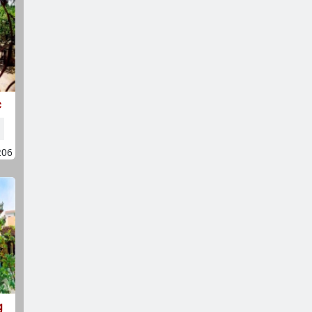
c
206
g