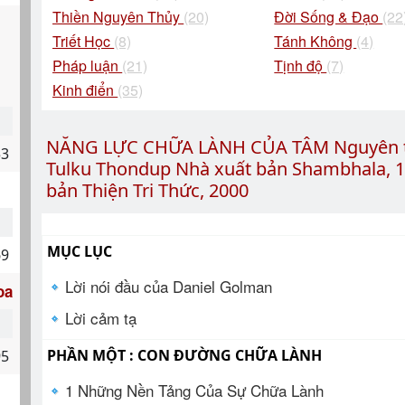
Thiền Nguyên Thủy
(20)
Đời Sống & Đạo
(22
Triết Học
(8)
Tánh Không
(4)
Pháp luận
(21)
Tịnh độ
(7)
Kinh điển
(35)
NĂNG LỰC CHỮA LÀNH CỦA TÂM Nguyên tác
53
Tulku Thondup Nhà xuất bản Shambhala, 19
bản Thiện Tri Thức, 2000
MỤC LỤC
69
Lời nói đầu của Daniel Golman
oa
Lời cảm tạ
PHẦN MỘT : CON ĐƯỜNG CHỮA LÀNH
95
1 Những Nền Tảng Của Sự Chữa Lành