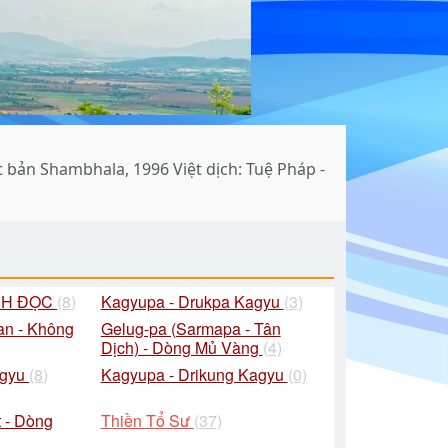
ản Shambhala, 1996 Việt dịch: Tuệ Pháp -
CH ĐỌC
(8)
Kagyupa - Drukpa Kagyu
(3)
an - Không
Gelug-pa (Sarmapa - Tân
Dịch) - Dòng Mủ Vàng
(4)
agyu
(8)
Kagyupa - Drikung Kagyu
(0)
 - Dòng
Thiền Tổ Sư
(37)