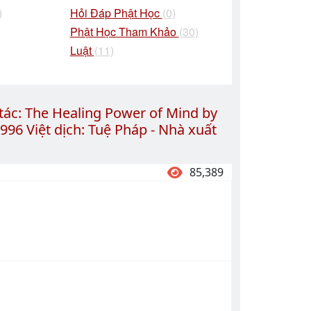
)
Hỏi Đáp Phật Học
(0)
Phật Học Tham Khảo
(30)
Luật
(11)
: The Healing Power of Mind by
96 Việt dịch: Tuệ Pháp - Nhà xuất
85,389