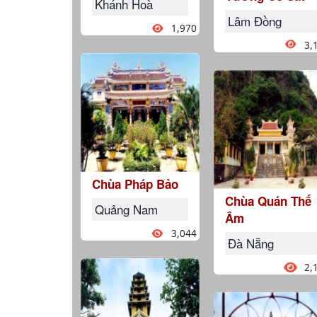
Khánh Hoà
Lâm Đồng
1,970
3,
Chùa Pháp Bảo
Chùa Quán Thế
Quảng Nam
Âm
3,044
Đà Nẵng
2,