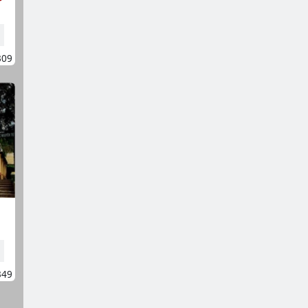
309
349