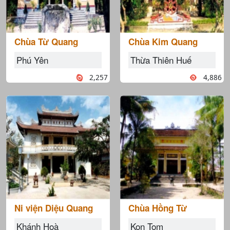
Chùa Từ Quang
Chùa Kim Quang
Phú Yên
Thừa Thiên Huế
2,257
4,886
Ni viện Diệu Quang
Chùa Hồng Từ
Khánh Hoà
Kon Tom