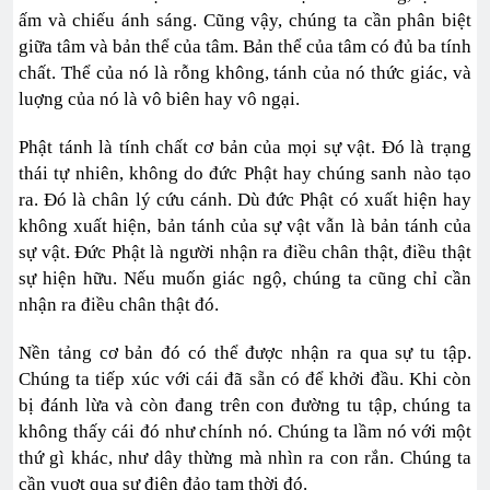
ấm và chiếu ánh sáng. Cũng vậy, chúng ta cần phân biệt
giữa tâm và bản thể của tâm. Bản thể của tâm có đủ ba tính
chất. Thể của nó là rỗng không, tánh của nó thức giác, và
luợng của nó là vô biên hay vô ngại.
Phật tánh là tính chất cơ bản của mọi sự vật. Đó là trạng
thái tự nhiên, không do đức Phật hay chúng sanh nào tạo
ra. Đó là chân lý cứu cánh. Dù đức Phật có xuất hiện hay
không xuất hiện, bản tánh của sự vật vẫn là bản tánh của
sự vật. Đức Phật là người nhận ra điều chân thật, điều thật
sự hiện hữu. Nếu muốn giác ngộ, chúng ta cũng chỉ cần
nhận ra điều chân thật đó.
Nền tảng cơ bản đó có thể được nhận ra qua sự tu tập.
Chúng ta tiếp xúc với cái đã sẵn có để khởi đầu. Khi còn
bị đánh lừa và còn đang trên con đường tu tập, chúng ta
không thấy cái đó như chính nó. Chúng ta lầm nó với một
thứ gì khác, như dây thừng mà nhìn ra con rắn. Chúng ta
cần vuợt qua sự điên đảo tạm thời đó.