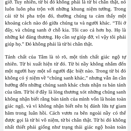
giờ. Tuy nhiên, từ bi đó không phải là từ bi chân thật, nó
luôn luôn pha trộn với những khung niệm tưởng. Trong
cái từ bi pha trộn đó, thường chúng ta cảm thấy một
khoảng cách nào đó giữa chúng ta và người khác. “Tôi ở
đây, và chúng sanh ở chỗ kia. Tôi cao cả hơn họ. Họ là
những kẻ đáng thương. Họ cần sự giúp đỡ, vì vậy tôi phải
giúp họ.” Đó không phải là từ bi chân thật.
Tánh chất của Tâm là tỏ rõ, một tính chất giác ngộ tự
nhiên. Từ bi xuất hiện từ đó. Từ bi nầy không nhắm đến
một người hay một số người đặc biệt nào. Trong từ bi đó
không có ý niệm về “chúng sanh khác,” nhưng vẫn ân cần
hướng đến những chúng sanh khác chưa nhận ra bản tánh
của tâm. Từ bi ở đây là lòng thương xót những chúng sanh
không nhận biết rằng bản tánh của mình vốn là hoàn toàn
giác ngộ, và vì không nhận biết nên bị đánh lừa tự giam
hãm trong luân hồi. Cách vươn ra bên ngoài nầy có thể
được gọi là từ bi vô niệm, từ bi chân thật. Từ bi đó không
nhất thiết phải giống như trạng thái giác ngộ hoàn toàn