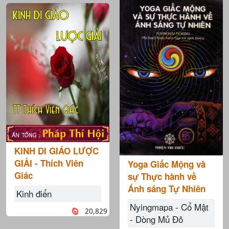
KINH DI GIÁO LƯỢC
GIẢI - Thích Viên
Yoga Giấc Mộng và
Giác
sự Thực hành về
Ánh sáng Tự Nhiên
Kinh điển
Nyingmapa - Cổ Mật
20,829
- Dòng Mủ Đỏ