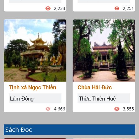
2,233
2,251
Tịnh xá Ngọc Thiền
Chùa Hải Đức
Lâm Đồng
Thừa Thiên Huế
4,666
3,555
Sách Đọc