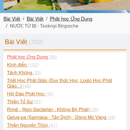
Bài Viết
Bài Viết
Phật học Ứng Dụng
NƯỚC TỪ BI - Tsoknyi Rinpoche
Bài Viết
(703)
Phật học Ứng Dụng
(58)
Kinh điển
(102)
Tánh Không
(25)
Triết Học Phật Giáo (Duy thức Học, Logic Học Phật
Giáo...)
(46)
Hỏi Đáp Phật Học
(43)
Thiền Tổ Sư
(81)
Rimé - (Non-Sectarian - Không Bộ Phái)
(26)
Gelug-pa (Sarmapa - Tân Dịch) - Dòng Mủ Vàng
(26)
Thiền Nguyên Thủy
(41)