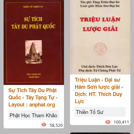
Triệu Luận - Đại sư
Hám Sơn lược giải -
Sự Tích Tây Du Phật
Dịch: HT. Thích Duy
Quốc - Tây Tạng Tự -
Lực
Layout : anphat.org
Thiền Tổ Sư
Phật Học Tham Khảo
100,411
58,520