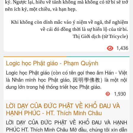
kỷ. Ngược lại, hiểu về tánh không mà không có từ bi sẽ trở
nên ích kỷ, một chiều, và hạn hẹp.
Khi không còn dính mắc vào ý niệm về ngã, thể nghiệm
về cái đó đồng thời là sự hiển lộ của từ bi.
Thị Giới dịch (từ Tricycle)
1,436
Logic học Phật giáo - Phạm Quỳnh
Logic học Phật giáo (còn có tên gọi theo âm Hán - Việt
là Nhân minh học Phật giáo, 因明學佛教) là một nội
dung lớn trong hệ thống triết học Phật giáo.
1,930
LỜI DẠY CỦA ĐỨC PHẬT VỀ KHỔ ĐAU VÀ
HẠNH PHÚC - HT. Thích Minh Châu
LỜI DẠY CỦA ĐỨC PHẬT VỀ KHỔ ĐAU VÀ HẠNH
PHÚC HT. Thích Minh Châu Mở đầu, chúng tôi xin dẫn