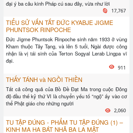
đại ý ba câu kinh Pháp cú sau đây, vừa như lời
17,767
TIỂU SỬ VẮN TẮT ĐỨC KYABJE JIGME
PHUNTSOK RINPOCHE
Đức Jigme Phuntsok Rinpoche sinh năm 1933 ở vùng
Kham thuộc Tây Tạng, và lên 5 tuổi, Ngài được công
nhận là vị tái sinh của Terton Sogyal Lerab Lingpa vĩ
đại.
911
THẤY TÁNH và NGỒI THIỀN
Tất cả công quả của Bồ Đề Đạt Ma trong cuộc Đông
độ đầu thế kỷ thứ VI là chuyển yếu tố “ngộ” ấy vào cơ
thể Phật giáo cho những người
2,060
TU TẬP ĐÚNG - PHẨM TU TẬP ĐÚNG (1) –
KINH MA HA BÁT NHÃ BA LA MẬT