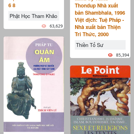
6 8
Thondup Nhà xuất
bản Shambhala, 1996
Phật Học Tham Khảo
Việt dịch: Tuệ Pháp -
63,629
Nhà xuất bản Thiện
Tri Thức, 2000
Thiền Tổ Sư
85,394