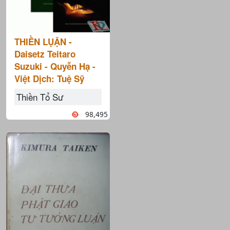
THIỀN LỤẬN -
Daisetz Teitaro
Suzuki - Quyễn Hạ -
Việt Dịch: Tuệ Sỹ
Thiền Tổ Sư
98,495