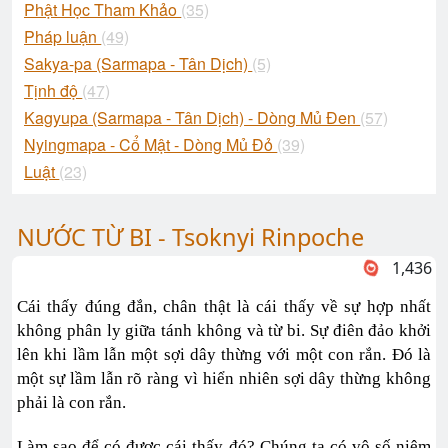
Phật Học Tham Khảo
(35)
Pháp luận
(49)
Sakya-pa (Sarmapa - Tân Dịch)
(5)
Tịnh độ
(47)
Kagyupa (Sarmapa - Tân Dịch) - Dòng Mủ Đen
(57)
Nyingmapa - Cổ Mật - Dòng Mủ Đỏ
(39)
Luật
(23)
NƯỚC TỪ BI - Tsoknyi Rinpoche
1,436
Cái thấy đúng đắn, chân thật là cái thấy về sự hợp nhất
không phân ly giữa tánh không và từ bi. Sự điên đảo khởi
lên khi lầm lẫn một sợi dây thừng với một con rắn. Đó là
một sự lầm lẫn rõ ràng vì hiển nhiên sợi dây thừng không
phải là con rắn.
Làm sao để có được cái thấy đó? Chúng ta có vô số niệm