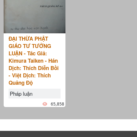
ĐẠI THỪA PHẬT
GIÁO TƯ TƯỞNG
LUẬN - Tác Giả:
Kimura Taiken - Hán
Dịch: Thích Diễn Bồi
- Việt Dịch: Thích
Quảng Độ
Pháp luận
65,858