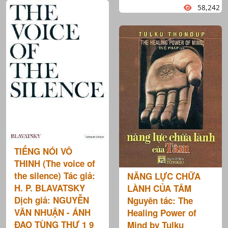
58,242
TIẾNG NÓI VÔ
THINH (The voice of
the silence) Tác giả:
NĂNG LỰC CHỮA
H. P. BLAVATSKY
LÀNH CỦA TÂM
Dịch giả: NGUYỄN
Nguyên tác: The
VĂN NHUẬN - ÁNH
Healing Power of
ĐẠO TÙNG THƯ 1 9
Mind by Tulku