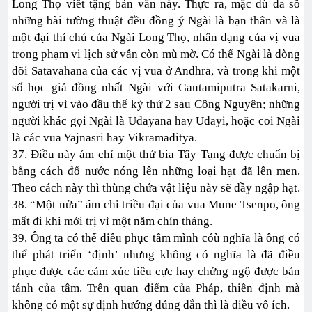
Long Thọ viết tặng bản văn này. Thực ra, mặc dù đa số
những bài tường thuật đều đồng ý Ngài là bạn thân và là
một đại thí chủ của Ngài Long Thọ, nhân dạng của vị vua
trong phạm vi lịch sử vẫn còn mù mờ. Có thể Ngài là dòng
dõi Satavahana của các vị vua ở Andhra, và trong khi một
số học giả đồng nhất Ngài với Gautamiputra Satakarni,
người trị vì vào đầu thế kỷ thứ 2 sau Công Nguyên; những
người khác gọi Ngài là Udayana hay Udayi, hoặc coi Ngài
là các vua Yajnasri hay Vikramaditya.
37. Điều này ám chỉ một thứ bia Tây Tạng được chuẩn bị
bằng cách đổ nước nóng lên những loại hạt đã lên men.
Theo cách này thì thùng chứa vật liệu này sẽ đầy ngập hạt.
38. “Một nửa” ám chỉ triều đại của vua Mune Tsenpo, ông
mất đi khi mới trị vì một năm chín tháng.
39. Ông ta có thể điều phục tâm mình cóù nghĩa là ông có
thể phát triển ‘định’ nhưng không có nghĩa là đã điều
phục được các cảm xúc tiêu cực hay chứng ngộ được bản
tánh của tâm. Trên quan điểm của Pháp, thiền định mà
không có một sự định hướng đúng đắn thì là điều vô ích.