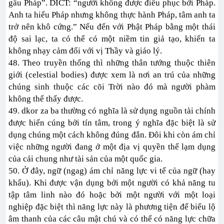
gấu Pháp”. DICT: “người không được điều phục bởi Pháp.
Anh ta hiểu Pháp nhưng không thực hành Pháp, tâm anh ta
trở nên khô cứng.” Nếu đến với Phật Pháp bằng một thái
độ sai lạc, ta có thể có một niềm tin giả tạo, khiến ta
không nhạy cảm đối với vị Thầy và giáo lý.
48. Theo truyền thống thì những thân tướng thuộc thiên
giới (celestial bodies) được xem là nơi an trú của những
chúng sinh thuộc các cõi Trời nào đó mà người phàm
không thể thấy được.
49. dkor za ba thường có nghĩa là sử dụng nguồn tài chính
được hiến cúng bởi tín tâm, trong ý nghĩa đặc biệt là sử
dụng chúng một cách không đúng đắn. Đôi khi còn ám chỉ
việc những người đang ở một địa vị quyền thế lạm dụng
của cải chung như tài sản của một quốc gia.
50. Ở đây, ngữ (ngag) ám chỉ năng lực vi tế của ngữ (hay
khẩu). Khi được vận dụng bởi một người có khả năng tu
tập tâm linh nào đó hoặc bởi một người với một loại
nghiệp đặc biệt thì năng lực này là phương tiện để biểu lộ
âm thanh của các câu mật chú và có thể có năng lực chữa