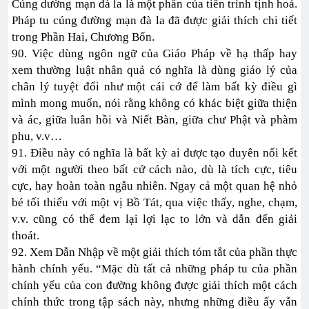
Cúng dường mạn đà la là một phần của tiến trình tịnh hoá.
Pháp tu cúng đường mạn đà la đã được giải thích chi tiết
trong Phần Hai, Chương Bốn.
90. Việc dùng ngôn ngữ của Giáo Pháp về hạ thấp hay
xem thường luật nhân quả có nghĩa là dùng giáo lý của
chân lý tuyệt đối như một cái cớ để làm bất kỳ điều gì
mình mong muốn, nói rằng không có khác biệt giữa thiện
và ác, giữa luân hồi và Niết Bàn, giữa chư Phật và phàm
phu, v.v…
91. Điều này có nghĩa là bất kỳ ai được tạo duyên nối kết
với một người theo bất cứ cách nào, dù là tích cực, tiêu
cực, hay hoàn toàn ngẫu nhiên. Ngay cả một quan hệ nhỏ
bé tối thiểu với một vị Bồ Tát, qua việc thấy, nghe, chạm,
v.v. cũng có thể đem lại lợi lạc to lớn và dẫn đến giải
thoát.
92. Xem Dẫn Nhập về một giải thích tóm tắt của phần thực
hành chính yếu. “Mặc dù tất cả những pháp tu của phần
chính yếu của con đường không được giải thích một cách
chính thức trong tập sách này, nhưng những điều ấy vẫn