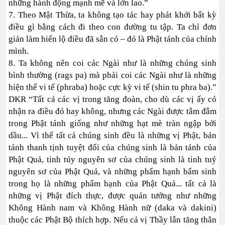
những hành động mạnh mẽ và lớn lao.”
7. Theo Mật Thừa, ta không tạo tác hay phát khởi bất kỳ
điều gì bằng cách đi theo con đường tu tập. Ta chỉ đơn
giản làm hiển lộ điều đã sẵn có – đó là Phật tánh của chính
mình.
8. Ta không nên coi các Ngài như là những chúng sinh
bình thường (rags pa) mà phải coi các Ngài như là những
hiện thể vi tế (phraba) hoặc cực kỳ vi tế (shin tu phra ba).”
DKR “Tất cả các vị trong tăng đoàn, cho dù các vị ấy có
nhận ra điều đó hay không, nhưng các Ngài được tắm đẫm
trong Phật tánh giống như những hạt mè tràn ngập bởi
dầu... Vì thế tất cả chúng sinh đều là những vị Phật, bản
tánh thanh tịnh tuyệt đối của chúng sinh là bản tánh của
Phật Quả, tinh túy nguyên sơ của chúng sinh là tinh tuý
nguyên sơ của Phật Quả, và những phẩm hạnh bẩm sinh
trong họ là những phẩm hạnh của Phật Quả... tất cả là
những vị Phật đích thực, được quán tưởng như những
Không Hành nam và Không Hành nữ (daka và dakini)
thuộc các Phật Bộ thích hợp. Nếu cả vị Thầy lẫn tăng thân