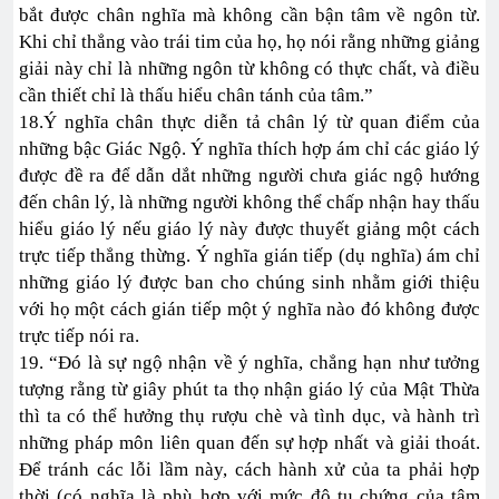
bắt được chân nghĩa mà không cần bận tâm về ngôn từ.
Khi chỉ thẳng vào trái tim của họ, họ nói rằng những giảng
giải này chỉ là những ngôn từ không có thực chất, và điều
cần thiết chỉ là thấu hiểu chân tánh của tâm.”
18.Ý nghĩa chân thực diễn tả chân lý từ quan điểm của
những bậc Giác Ngộ. Ý nghĩa thích hợp ám chỉ các giáo lý
được đề ra để dẫn dắt những người chưa giác ngộ hướng
đến chân lý, là những người không thể chấp nhận hay thấu
hiểu giáo lý nếu giáo lý này được thuyết giảng một cách
trực tiếp thẳng thừng. Ý nghĩa gián tiếp (dụ nghĩa) ám chỉ
những giáo lý được ban cho chúng sinh nhằm giới thiệu
với họ một cách gián tiếp một ý nghĩa nào đó không được
trực tiếp nói ra.
19. “Đó là sự ngộ nhận về ý nghĩa, chẳng hạn như tưởng
tượng rằng từ giây phút ta thọ nhận giáo lý của Mật Thừa
thì ta có thể hưởng thụ rượu chè và tình dục, và hành trì
những pháp môn liên quan đến sự hợp nhất và giải thoát.
Để tránh các lỗi lầm này, cách hành xử của ta phải hợp
thời (có nghĩa là phù hợp với mức độ tu chứng của tâm