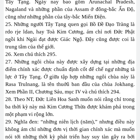
Tây Tạng. Ngày nay bao gồm Arunachal Pradesh,
Nagaland và những phần của Assam ở đông-bắc Ấn Độ,
cũng như những phần của tây-bắc Miến Điện.
25. Những người Tây Tạng quen gọi Bồ Đề Đạo Tràng là
rdo rje ldan, hay Toà Kim Cương, ám chỉ nơi Đức Phật
ngồi khi Ngài đạt được Giác Ngộ. Đây cũng được coi là
trung tâm của thế giới.
26. Xem chú thích 295.
27. Những ngôi chùa này được xây dựng tại những địa
điểm chính xác được chuẩn định cốt để chế ngự những tà
lực ở Tây Tạng. Ở giữa tập hợp những ngôi chùa này là
Rasa Trulnang, là tên thuởû ban đầu của chùa Jokhang.
Xem Phần II, Chương Sáu, mục IV và chú thích 294.
28. Theo NT, Đức Liên Hoa Sanh muốn nói rằng chỉ trong
ba thời kỳ này mà Kim Cương Thừa được khám phá trong
một phạm vi rộng lớn.
29. Nghĩa đen: “những niên lịch (năm),” nhưng điều này
không ám chỉ những đơn vị thời gian chính xác mà muốn
nói tới những thời kỳ phát triển hay suy tàn gây ra bởi