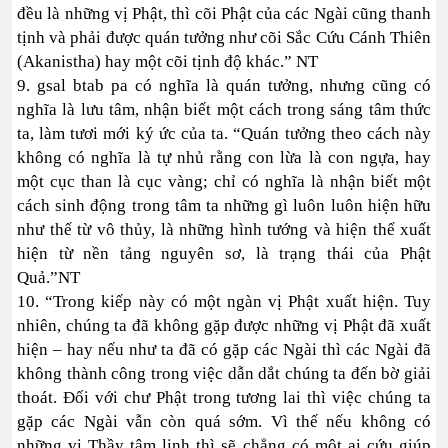
đều là những vị Phật, thì cõi Phật của các Ngài cũng thanh
tịnh và phải được quán tưởng như cõi Sắc Cứu Cánh Thiên
(Akanistha) hay một cõi tịnh độ khác.” NT
9. gsal btab pa có nghĩa là quán tưởng, nhưng cũng có
nghĩa là lưu tâm, nhận biết một cách trong sáng tâm thức
ta, làm tươi mới ký ức của ta. “Quán tưởng theo cách này
không có nghĩa là tự nhủ rằng con lừa là con ngựa, hay
một cục than là cục vàng; chỉ có nghĩa là nhận biết một
cách sinh động trong tâm ta những gì luôn luôn hiện hữu
như thế từ vô thủy, là những hình tướng và hiện thể xuất
hiện từ nền tảng nguyên sơ, là trạng thái của Phật
Quả.”NT
10. “Trong kiếp này có một ngàn vị Phật xuất hiện. Tuy
nhiên, chúng ta đã không gặp được những vị Phật đã xuất
hiện – hay nếu như ta đã có gặp các Ngài thì các Ngài đã
không thành công trong việc dẫn dắt chúng ta đến bờ giải
thoát. Đối với chư Phật trong tương lai thì việc chúng ta
gặp các Ngài vẫn còn quá sớm. Vì thế nếu không có
những vị Thầy tâm linh thì sẽ chẳng có một ai cứu giúp