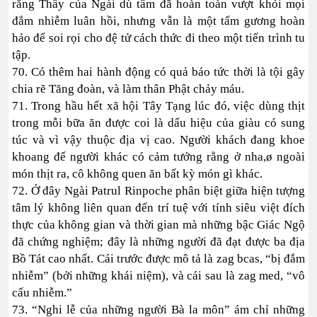
rằng Thầy của Ngài dù tâm đã hoàn toàn vượt khỏi mọi
đắm nhiễm luân hồi, nhưng vẫn là một tấm gương hoàn
hảo để soi rọi cho đệ tử cách thức đi theo một tiến trình tu
tập.
70. Có thêm hai hành động có quả báo tức thời là tội gây
chia rẽ Tăng đoàn, và làm thân Phật chảy máu.
71. Trong hầu hết xã hội Tây Tạng lúc đó, việc dùng thịt
trong mỗi bữa ăn được coi là dấu hiệu của giàu có sung
túc và vì vậy thuộc địa vị cao. Người khách đang khoe
khoang để người khác có cảm tưởng rằng ở nha,ø ngoài
món thịt ra, cô không quen ăn bất kỳ món gì khác.
72. Ở đây Ngài Patrul Rinpoche phân biệt giữa hiện tượng
tâm lý không liên quan đến trí tuệ với tính siêu việt đích
thực của không gian và thời gian mà những bậc Giác Ngộ
đã chứng nghiệm; đây là những người đã đạt được ba địa
Bồ Tát cao nhất. Cái trước được mô tả là zag bcas, “bị đắm
nhiễm” (bởi những khái niệm), và cái sau là zag med, “vô
cấu nhiễm.”
73. “Nghi lễ của những người Bà la môn” ám chỉ những