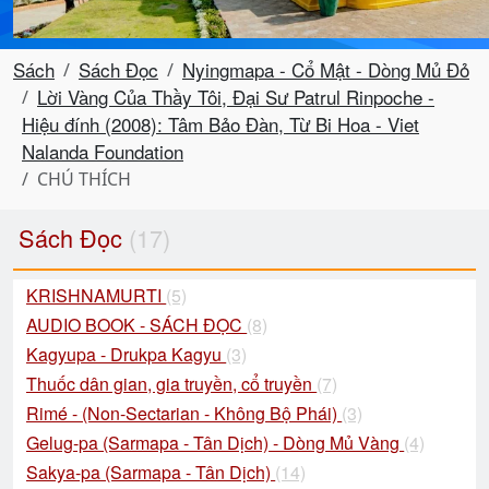
Sách
Sách Đọc
Nyingmapa - Cổ Mật - Dòng Mủ Đỏ
Lời Vàng Của Thầy Tôi, Đại Sư Patrul Rinpoche -
Hiệu đính (2008): Tâm Bảo Đàn, Từ Bi Hoa - Viet
Nalanda Foundation
CHÚ THÍCH
Sách Đọc
(17)
KRISHNAMURTI
(5)
AUDIO BOOK - SÁCH ĐỌC
(8)
Kagyupa - Drukpa Kagyu
(3)
Thuốc dân gian, gia truyền, cổ truyền
(7)
Rimé - (Non-Sectarian - Không Bộ Phái)
(3)
Gelug-pa (Sarmapa - Tân Dịch) - Dòng Mủ Vàng
(4)
Sakya-pa (Sarmapa - Tân Dịch)
(14)