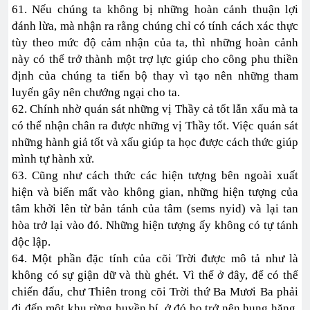
61. Nếu chúng ta không bị những hoàn cảnh thuận lợi
đánh lừa, mà nhận ra rằng chúng chỉ có tính cách xác thực
tùy theo mức độ cảm nhận của ta, thì những hoàn cảnh
này có thể trở thành một trợ lực giúp cho công phu thiền
định của chúng ta tiến bộ thay vì tạo nên những tham
luyến gây nên chướng ngại cho ta.
62. Chính nhờ quán sát những vị Thầy cả tốt lẫn xấu mà ta
có thể nhận chân ra được những vị Thầy tốt. Việc quán sát
những hành giả tốt và xấu giúp ta học được cách thức giúp
mình tự hành xử.
63. Cũng như cách thức các hiện tượng bên ngoài xuất
hiện và biến mất vào không gian, những hiện tượng của
tâm khởi lên từ bản tánh của tâm (sems nyid) và lại tan
hòa trở lại vào đó. Những hiện tượng ấy không có tự tánh
độc lập.
64. Một phần đặc tính của cõi Trời được mô tả như là
không có sự giận dữ và thù ghét. Vì thế ở đây, để có thể
chiến đấu, chư Thiên trong cõi Trời thứ Ba Mươi Ba phải
đi đến một khu rừng huyền bí, ở đó họ trở nên hung hăng,