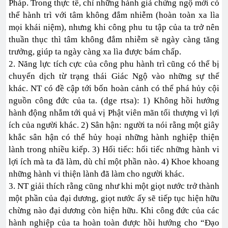
Pháp. Trong thực tế, chỉ những hành giả chứng ngộ mới có
thể hành trì với tâm không đắm nhiễm (hoàn toàn xa lìa
mọi khái niệm), nhưng khi công phu tu tập của ta trở nên
thuần thục thì tâm không đắm nhiễm sẽ ngày càng tăng
trưởng, giúp ta ngày càng xa lìa được bám chấp.
2. Năng lực tích cực của công phu hành trì cũng có thể bị
chuyển dịch từ trạng thái Giác Ngộ vào những sự thể
khác. NT có đề cập tới bốn hoàn cảnh có thể phá hủy cội
nguồn công đức của ta. (dge rtsa): 1) Không hồi hướng
hành động nhắm tới quả vị Phật viên mãn tối thượng vì lợi
ích của người khác. 2) Sân hận: người ta nói rằng một giây
khắc sân hận có thể hủy hoại những hành nghiệp thiện
lành trong nhiều kiếp. 3) Hối tiếc: hối tiếc những hành vi
lợi ích mà ta đã làm, dù chỉ một phần nào. 4) Khoe khoang
những hành vi thiện lành đã làm cho người khác.
3. NT giải thích rằng cũng như khi một giọt nước trở thành
một phần của đại dương, giọt nước ấy sẽ tiếp tục hiện hữu
chừng nào đại dương còn hiện hữu. Khi công đức của các
hành nghiệp của ta hoàn toàn được hồi hướng cho “Đạo