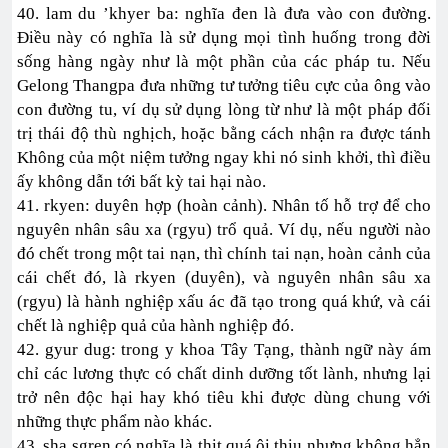
40. lam du ’khyer ba: nghĩa đen là đưa vào con đường.
Điều này có nghĩa là sử dụng mọi tình huống trong đời
sống hàng ngày như là một phần của các pháp tu. Nếu
Gelong Thangpa đưa những tư tưởng tiêu cực của ông vào
con đường tu, ví dụ sử dụng lòng từ như là một pháp đối
trị thái độ thù nghịch, hoặc bằng cách nhận ra được tánh
Không của một niệm tưởng ngay khi nó sinh khởi, thì điều
ấy không dẫn tới bất kỳ tai hại nào.
41. rkyen: duyên hợp (hoàn cảnh). Nhân tố hỗ trợ để cho
nguyên nhân sâu xa (rgyu) trổ quả. Ví dụ, nếu người nào
đó chết trong một tai nạn, thì chính tai nạn, hoàn cảnh của
cái chết đó, là rkyen (duyên), và nguyên nhân sâu xa
(rgyu) là hành nghiệp xấu ác đã tạo trong quá khứ, và cái
chết là nghiệp quả của hành nghiệp đó.
42. gyur dug: trong y khoa Tây Tạng, thành ngữ này ám
chỉ các lương thực có chất dinh dưỡng tốt lành, nhưng lại
trở nên độc hại hay khó tiêu khi được dùng chung với
những thực phẩm nào khác.
43. sha sgren có nghĩa là thịt quá ôi thiu nhưng không hẳn