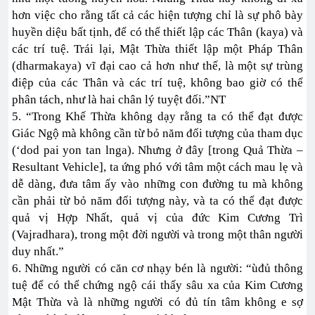
hơn việc cho rằng tất cả các hiện tượng chỉ là sự phô bày
huyền diệu bất tịnh, để có thể thiết lập các Thân (kaya) và
các trí tuệ. Trái lại, Mật Thừa thiết lập một Pháp Thân
(dharmakaya) vĩ đại cao cả hơn như thế, là một sự trùng
điệp của các Thân và các trí tuệ, không bao giờ có thể
phân tách, như là hai chân lý tuyệt đối.”NT
5. “Trong Khế Thừa không dạy rằng ta có thể đạt được
Giác Ngộ mà không cần từ bỏ năm đối tượng của tham dục
(‘dod pai yon tan lnga). Nhưng ở đây [trong Quả Thừa –
Resultant Vehicle], ta ứng phó với tâm một cách mau lẹ và
dễ dàng, đưa tâm ấy vào những con đường tu mà không
cần phải từ bỏ năm đối tượng này, và ta có thể đạt được
quả vị Hợp Nhất, quả vị của đức Kim Cương Trì
(Vajradhara), trong một đời người và trong một thân người
duy nhất.”
6. Những người có căn cơ nhạy bén là người: “ùđủ thông
tuệ để có thể chứng ngộ cái thấy sâu xa của Kim Cương
Mật Thừa và là những người có đủ tín tâm không e sợ