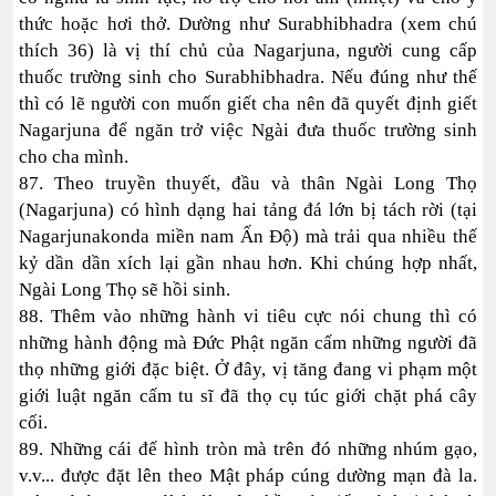
thức hoặc hơi thở. Dường như Surabhibhadra (xem chú
thích 36) là vị thí chủ của Nagarjuna, người cung cấp
thuốc trường sinh cho Surabhibhadra. Nếu đúng như thế
thì có lẽ người con muốn giết cha nên đã quyết định giết
Nagarjuna để ngăn trở việc Ngài đưa thuốc trường sinh
cho cha mình.
87. Theo truyền thuyết, đầu và thân Ngài Long Thọ
(Nagarjuna) có hình dạng hai tảng đá lớn bị tách rời (tại
Nagarjunakonda miền nam Ấn Độ) mà trải qua nhiều thế
kỷ dần dần xích lại gần nhau hơn. Khi chúng hợp nhất,
Ngài Long Thọ sẽ hồi sinh.
88. Thêm vào những hành vi tiêu cực nói chung thì có
những hành động mà Đức Phật ngăn cấm những người đã
thọ những giới đặc biệt. Ở đây, vị tăng đang vi phạm một
giới luật ngăn cấm tu sĩ đã thọ cụ túc giới chặt phá cây
cối.
89. Những cái đế hình tròn mà trên đó những nhúm gạo,
v.v... được đặt lên theo Mật pháp cúng dường mạn đà la.