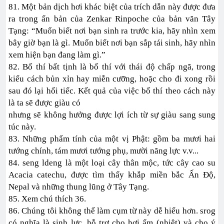
81. Một bản dịch hơi khác biệt của trích dẫn này được đưa
ra trong ấn bản của Zenkar Rinpoche của bản văn Tây
Tạng: “Muốn biết nơi bạn sinh ra trước kia, hãy nhìn xem
bây giờ bạn là gì. Muốn biết nơi bạn sắp tái sinh, hãy nhìn
xem hiện bạn đang làm gì.”
82. Bố thí bất tịnh là bố thí với thái độ chấp ngã, trong
kiểu cách bủn xỉn hay miễn cưỡng, hoặc cho đi xong rồi
sau đó lại hối tiếc. Kết quả của việc bố thí theo cách này
là ta sẽ được giàu có
nhưng sẽ không hưởng được lợi ích từ sự giàu sang sung
túc này.
83. Những phẩm tính của một vị Phật: gồm ba mươi hai
tướng chính, tám mươi tướng phụ, mười năng lực v.v...
84. seng ldeng là một loại cây thân mộc, tức cây cao su
Acacia catechu, được tìm thấy khắp miền bắc Ấn Độ,
Nepal và những thung lũng ở Tây Tạng.
85. Xem chú thích 36.
86. Chúng tôi không thể làm cụm từ này dễ hiểu hơn. srog
có nghĩa là sinh lực, hỗ trợ cho hơi ấm (nhiệt) và cho ý