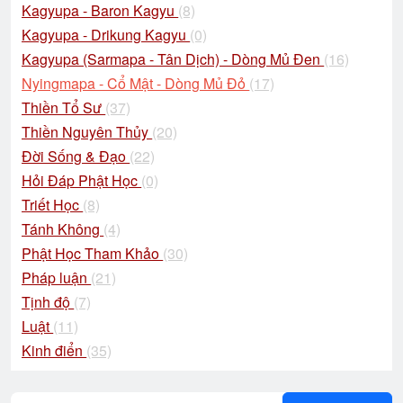
Kagyupa - Baron Kagyu
(8)
Kagyupa - Drikung Kagyu
(0)
Kagyupa (Sarmapa - Tân Dịch) - Dòng Mủ Đen
(16)
Nyingmapa - Cổ Mật - Dòng Mủ Đỏ
(17)
Thiền Tổ Sư
(37)
Thiền Nguyên Thủy
(20)
Đời Sống & Đạo
(22)
Hỏi Đáp Phật Học
(0)
Triết Học
(8)
Tánh Không
(4)
Phật Học Tham Khảo
(30)
Pháp luận
(21)
Tịnh độ
(7)
Luật
(11)
Kinh điển
(35)