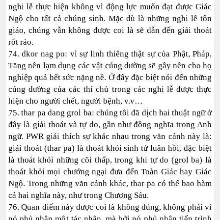
nghi lễ thực hiện không vì động lực muốn đạt được Giác
Ngộ cho tất cả chúng sinh. Mặc dù là những nghi lễ tôn
giáo, chúng vẫn không được coi là sẽ dẫn đến giải thoát
rốt ráo.
74. dkor nag po: vì sự linh thiêng thật sự của Phật, Pháp,
Tăng nên lạm dụng các vật cúng dường sẽ gây nên cho họ
nghiệp quả hết sức nặng nề. Ở đây đặc biệt nói đến những
cúng dường của các thí chủ trong các nghi lễ được thực
hiện cho người chết, người bệnh, v.v…
75. thar pa dang grol ba: chúng tôi đã dịch hai thuật ngữ ở
đây là giải thoát và tự do, gần như đồng nghĩa trong Anh
ngữ. PWR giải thích sự khác nhau trong văn cảnh này là:
giải thoát (thar pa) là thoát khỏi sinh tử luân hồi, đặc biệt
là thoát khỏi những cõi thấp, trong khi tự do (grol ba) là
thoát khỏi mọi chướng ngại đưa đến Toàn Giác hay Giác
Ngộ. Trong những văn cảnh khác, thar pa có thể bao hàm
cả hai nghĩa này, như trong Chương Sáu.
76. Quan điểm này được coi là không đúng, không phải vì
nó phủ nhận một tác nhân, mà bởi nó phủ nhận tiến trình