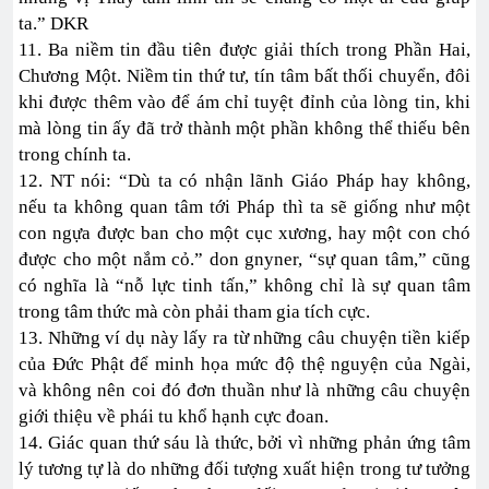
ta.” DKR
11. Ba niềm tin đầu tiên được giải thích trong Phần Hai,
Chương Một. Niềm tin thứ tư, tín tâm bất thối chuyển, đôi
khi được thêm vào để ám chỉ tuyệt đỉnh của lòng tin, khi
mà lòng tin ấy đã trở thành một phần không thể thiếu bên
trong chính ta.
12. NT nói: “Dù ta có nhận lãnh Giáo Pháp hay không,
nếu ta không quan tâm tới Pháp thì ta sẽ giống như một
con ngựa được ban cho một cục xương, hay một con chó
được cho một nắm cỏ.” don gnyner, “sự quan tâm,” cũng
có nghĩa là “nỗ lực tinh tấn,” không chỉ là sự quan tâm
trong tâm thức mà còn phải tham gia tích cực.
13. Những ví dụ này lấy ra từ những câu chuyện tiền kiếp
của Đức Phật để minh họa mức độ thệ nguyện của Ngài,
và không nên coi đó đơn thuần như là những câu chuyện
giới thiệu về phái tu khổ hạnh cực đoan.
14. Giác quan thứ sáu là thức, bởi vì những phản ứng tâm
lý tương tự là do những đối tượng xuất hiện trong tư tưởng