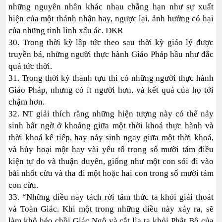
những nguyên nhân khác nhau chẳng hạn như sự xuất
hiện của một thánh nhân hay, ngược lại, ảnh hưởng có hại
của những tinh linh xấu ác. DKR
30. Trong thời kỳ lập tức theo sau thời kỳ giáo lý được
truyền bá, những người thực hành Giáo Pháp hầu như đắc
quả tức thời.
31. Trong thời kỳ thành tựu thì có những người thực hành
Giáo Pháp, nhưng có ít người hơn, và kết quả của họ tới
chậm hơn.
32. NT giải thích rằng những hiện tượng này có thể nảy
sinh bất ngờ ở khoảng giữa một thời khoá thực hành và
thời khoá kế tiếp, hay nảy sinh ngay giữa một thời khoá,
và hủy hoại một hay vài yếu tố trong số mười tám điều
kiện tự do và thuận duyên, giống như một con sói đi vào
bãi nhốt cừu và tha đi một hoặc hai con trong số mười tám
con cừu.
33. “Những điều này tách rời tâm thức ta khỏi giải thoát
và Toàn Giác. Khi một trong những điều này xảy ra, sẽ
làm khô héo chồi Giác Ngộ và cắt lìa ta khỏi Phật Bộ của