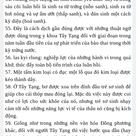
sáu cõi luân hồi là sinh ra từ trứng (nỗn sanh), sinh ra từ
hơi nóng và sự ẩm ướt (thấp sanh), và đản sinh một cách
kỳ diệu (hoá sanh).
55. Đây là cách dịch gần đúng được với những thuật ngữ
được dùng trong y khoa Tây Tạng đối với giai đoạn trong
năm tuần đầu tiên của sự phát triển của bào thai trong thời
kỳ trứng nước.
56. las kyi rlung: nghiệp lực của những hành vi trong quá
khứ, thúc đẩy toàn bộ tiến trình của luân hồi.
57. Một tấm kim loại có đục một lỗ qua đó kim loại được
kéo thành dây.
58. Ở Tây Tạng, bơ được xoa trên đỉnh đầu trẻ sơ sinh để
giúp cho cái thóp mau đóng lại. Mặc dù việc này được coi
như có lợi cho sức khỏe của nó, nhưng trẻ sơ sinh nhạy
cảm tới nỗi những năng lực vi tế của thân nó cũng bị kích
động.
59. Giống như trong những nền văn hóa Đông phương
khác, đối với người Tây Tạng thì việc bước qua đầu (hay