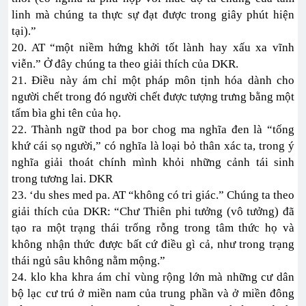
linh mà chúng ta thực sự đạt được trong giây phút hiện
tại).”
20. AT “một niềm hứng khởi tốt lành hay xấu xa vĩnh
viễn.” Ở đây chúng ta theo giải thích của DKR.
21. Điều này ám chỉ một pháp môn tịnh hóa dành cho
người chết trong đó người chết được tượng trưng bằng một
tấm bìa ghi tên của họ.
22. Thành ngữ thod pa bor chog ma nghĩa đen là “tống
khứ cái sọ người,” có nghĩa là loại bỏ thân xác ta, trong ý
nghĩa giải thoát chính mình khỏi những cảnh tái sinh
trong tương lai. DKR
23. ‘du shes med pa. AT “không có tri giác.” Chúng ta theo
giải thích của DKR: “Chư Thiên phi tưởng (vô tưởng) đã
tạo ra một trạng thái trống rỗng trong tâm thức họ và
không nhận thức được bất cứ điều gì cả, như trong trạng
thái ngủ sâu không nằm mộng.”
24. klo kha khra ám chỉ vùng rộng lớn mà những cư dân
bộ lạc cư trú ở miền nam của trung phần và ở miền đông