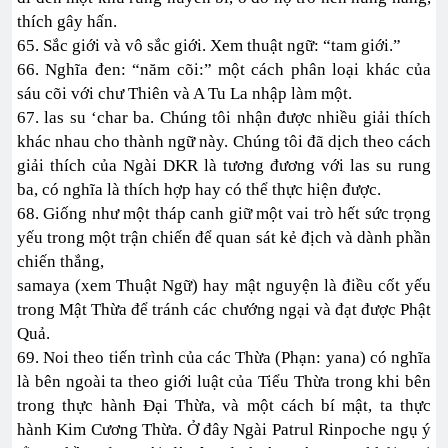
thích gây hấn.
65. Sắc giới và vô sắc giới. Xem thuật ngữ: “tam giới.”
66. Nghĩa đen: “năm cõi:” một cách phân loại khác của
sáu cõi với chư Thiên và A Tu La nhập làm một.
67. las su ‘char ba. Chúng tôi nhận được nhiều giải thích
khác nhau cho thành ngữ này. Chúng tôi đã dịch theo cách
giải thích của Ngài DKR là tương đương với las su rung
ba, có nghĩa là thích hợp hay có thể thực hiện được.
68. Giống như một tháp canh giữ một vai trò hết sức trọng
yếu trong một trận chiến để quan sát kẻ địch và dành phần
chiến thắng,
samaya (xem Thuật Ngữ) hay mật nguyện là điều cốt yếu
trong Mật Thừa để tránh các chướng ngại và đạt được Phật
Quả.
69. Noi theo tiến trình của các Thừa (Phạn: yana) có nghĩa
là bên ngoài ta theo giới luật của Tiểu Thừa trong khi bên
trong thực hành Đại Thừa, và một cách bí mật, ta thực
hành Kim Cương Thừa. Ở đây Ngài Patrul Rinpoche ngụ ý