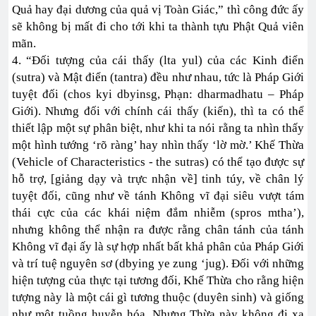
Quả hay đại dương của quả vị Toàn Giác,” thì công đức ấy
sẽ không bị mất đi cho tới khi ta thành tựu Phật Quả viên
mãn.
4. “Đối tượng của cái thấy (lta yul) của các Kinh điển
(sutra) và Mật điển (tantra) đều như nhau, tức là Pháp Giới
tuyệt đối (chos kyi dbyinsg, Phạn: dharmadhatu – Pháp
Giới). Nhưng đối với chính cái thấy (kiến), thì ta có thể
thiết lập một sự phân biệt, như khi ta nói rằng ta nhìn thấy
một hình tướng ‘rõ ràng’ hay nhìn thấy ‘lờ mờ.’ Khế Thừa
(Vehicle of Characteristics - the sutras) có thể tạo được sự
hỗ trợ, [giảng dạy và trực nhận về] tinh túy, về chân lý
tuyệt đối, cũng như về tánh Không vĩ đại siêu vượt tám
thái cực của các khái niệm đắm nhiễm (spros mtha’),
nhưng không thể nhận ra được rằng chân tánh của tánh
Không vĩ đại ấy là sự hợp nhất bất khả phân của Pháp Giới
và trí tuệ nguyên sơ (dbying ye zung ‘jug). Đối với những
hiện tượng của thực tại tương đối, Khế Thừa cho rằng hiện
tượng này là một cái gì tương thuộc (duyên sinh) và giống
như một tuồng huyễn hóa. Nhưng Thừa này không đi xa