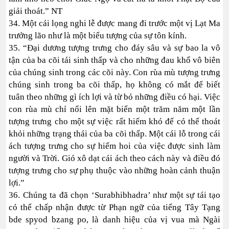
giải thoát.” NT
34. Một cái lọng nghi lễ được mang đi trước một vị Lạt Ma
trưởng lão như là một biểu tượng của sự tôn kính.
35. “Đại dương tượng trưng cho đáy sâu và sự bao la vô
tận của ba cõi tái sinh thấp và cho những đau khổ vô biên
của chúng sinh trong các cõi này. Con rùa mù tượng trưng
chúng sinh trong ba cõi thấp, họ không có mắt để biết
tuân theo những gì ích lợi và từ bỏ những điều có hại. Việc
con rùa mù chỉ nổi lên mặt biển một trăm năm một lần
tượng trưng cho một sự việc rất hiếm khó để có thể thoát
khỏi những trạng thái của ba cõi thấp. Một cái lỗ trong cái
ách tượng trưng cho sự hiếm hoi của việc được sinh làm
người và Trời. Gió xô dạt cái ách theo cách này và điều đó
tượng trưng cho sự phụ thuộc vào những hoàn cảnh thuận
lợi.”
36. Chúng ta đã chọn ‘Surabhibhadra’ như một sự tái tạo
có thể chấp nhận được từ Phạn ngữ của tiếng Tây Tạng
bde spyod bzang po, là danh hiệu của vị vua mà Ngài