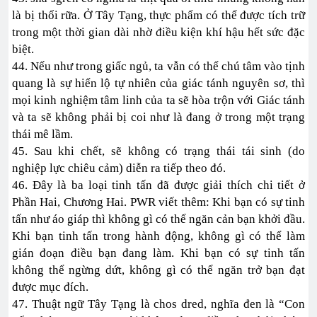
là bị thối rữa. Ở Tây Tạng, thực phẩm có thể được tích trữ
trong một thời gian dài nhờ điều kiện khí hậu hết sức đặc
biệt.
44. Nếu như trong giấc ngủ, ta vẫn có thể chú tâm vào tịnh
quang là sự hiển lộ tự nhiên của giác tánh nguyên sơ, thì
mọi kinh nghiệm tâm linh của ta sẽ hòa trộn với Giác tánh
và ta sẽ không phải bị coi như là đang ở trong một trạng
thái mê lầm.
45. Sau khi chết, sẽ không có trạng thái tái sinh (do
nghiệp lực chiêu cảm) diễn ra tiếp theo đó.
46. Đây là ba loại tinh tấn đã được giải thích chi tiết ở
Phần Hai, Chương Hai. PWR viết thêm: Khi bạn có sự tinh
tấn như áo giáp thì không gì có thể ngăn cản bạn khởi đầu.
Khi bạn tinh tấn trong hành động, không gì có thể làm
gián đoạn điều bạn đang làm. Khi bạn có sự tinh tấn
không thể ngừng dứt, không gì có thể ngăn trở bạn đạt
được mục đích.
47. Thuật ngữ Tây Tạng là chos dred, nghĩa đen là “Con