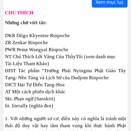
Xem mục lục
CHÚ THÍCH
Những chữ viết tắt:
DKR Dilgo Khyentse Rinpoche
ZR Zenkar Rinpoche
PWR Pema Wangyal Rinpoche
NT Chú Thích Lời Vàng Của ThầyTôi (xem danh mục
Tài Liệu Tham Khảo)
HIST Tác phẩm “Trường Phái Nyingma Phật Giáo Tây
Tạng: Nền Tảng và Lịch Sử của Dudjom Rinpoche
DICT Đại Tự Điển Tạng-Hoa
AT Một cách phiên dịch khác
Skt. Phạn ngữ (Sanskrit)
lit. literally (nghĩa đen)
1. Với những người sơ cơ, điều này có nghĩa là tránh một
thái độ duy vật hay tâm tham vọng khi thực hành Phật