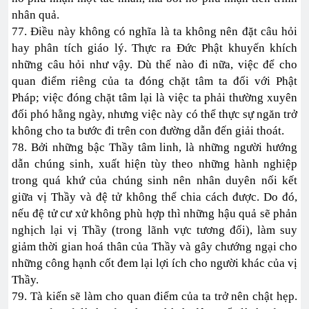
nhân quả.
77. Điều này không có nghĩa là ta không nên đặt câu hỏi
hay phân tích giáo lý. Thực ra Đức Phật khuyến khích
những câu hỏi như vậy. Dù thế nào đi nữa, việc để cho
quan điểm riêng của ta đóng chặt tâm ta đối với Phật
Pháp; việc đóng chặt tâm lại là việc ta phải thường xuyên
đối phó hằng ngày, nhưng việc này có thể thực sự ngăn trở
không cho ta bước đi trên con đường dẫn đến giải thoát.
78. Bởi những bậc Thầy tâm linh, là những người hướng
dẫn chúng sinh, xuất hiện tùy theo những hành nghiệp
trong quá khứ của chúng sinh nên nhân duyên nối kết
giữa vị Thầy và đệ tử không thể chia cách được. Do đó,
nếu đệ tử cư xử không phù hợp thì những hậu quả sẽ phản
nghịch lại vị Thầy (trong lãnh vực tương đối), làm suy
giảm thời gian hoá thân của Thầy và gây chướng ngại cho
những công hạnh cốt đem lại lợi ích cho người khác của vị
Thầy.
79. Tà kiến sẽ làm cho quan điểm của ta trở nên chật hẹp.