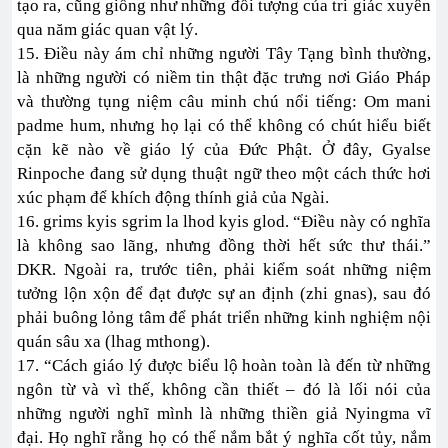
tạo ra, cũng giống như những đối tượng của tri giác xuyên
qua năm giác quan vật lý.
15. Điều này ám chỉ những người Tây Tạng bình thường,
là những người có niềm tin thật đặc trưng nơi Giáo Pháp
và thường tụng niệm câu minh chú nổi tiếng: Om mani
padme hum, nhưng họ lại có thể không có chút hiểu biết
cặn kẽ nào về giáo lý của Đức Phật. Ở đây, Gyalse
Rinpoche đang sử dụng thuật ngữ theo một cách thức hơi
xúc phạm để khích động thính giả của Ngài.
16. grims kyis sgrim la lhod kyis glod. “Điều này có nghĩa
là không sao lãng, nhưng đồng thời hết sức thư thái.”
DKR. Ngoài ra, trước tiên, phải kiểm soát những niệm
tưởng lộn xộn để đạt được sự an định (zhi gnas), sau đó
phải buông lỏng tâm để phát triển những kinh nghiệm nội
quán sâu xa (lhag mthong).
17. “Cách giáo lý được biểu lộ hoàn toàn là đến từ những
ngôn từ và vì thế, không cần thiết – đó là lối nói của
những người nghĩ mình là những thiền giả Nyingma vĩ
đại. Họ nghĩ rằng họ có thể nắm bắt ý nghĩa cốt tủy, nắm