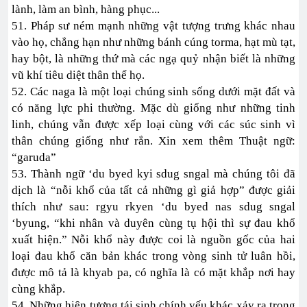
lành, làm an bình, hàng phục...
51. Pháp sư ném mạnh những vật tượng trưng khác nhau
vào họ, chẳng hạn như những bánh cúng torma, hạt mù tạt,
hay bột, là những thứ mà các ngạ quỷ nhận biết là những
vũ khí tiêu diệt thân thể họ.
52. Các naga là một loại chúng sinh sống dưới mặt đất và
có năng lực phi thường. Mặc dù giống như những tinh
linh, chúng vẫn được xếp loại cùng với các súc sinh vì
thân chúng giống như rắn. Xin xem thêm Thuật ngữ:
“garuda”
53. Thành ngữ ‘du byed kyi sdug sngal mà chúng tôi đã
dịch là “nỗi khổ của tất cả những gì giả hợp” được giải
thích như sau: rgyu rkyen ‘du byed nas sdug sngal
‘byung, “khi nhân và duyên cùng tụ hội thì sự đau khổ
xuất hiện.” Nỗi khổ này được coi là nguồn gốc của hai
loại đau khổ căn bản khác trong vòng sinh tử luân hồi,
được mô tả là khyab pa, có nghĩa là có mặt khắp nơi hay
cùng khắp.
54. Những hiện tượng tái sinh chính yếu khác xảy ra trong