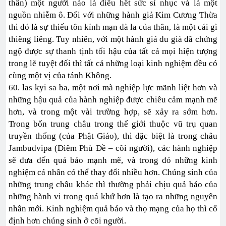
thân) một người nào là điều hết sức sỉ nhục và là một
nguồn nhiễm ô. Đối với những hành giả Kim Cương Thừa
thì đó là sự thiếu tôn kính mạn đà la của thân, là một cái gì
thiêng liêng. Tuy nhiên, với một hành giả du già đã chứng
ngộ được sự thanh tịnh tối hậu của tất cả mọi hiện tượng
trong lẽ tuyệt đối thì tất cả những loại kinh nghiệm đều có
cùng một vị của tánh Không.
60. las kyi sa ba, một nơi mà nghiệp lực mãnh liệt hơn và
những hậu quả của hành nghiệp được chiêu cảm mạnh mẽ
hơn, và trong một vài trường hợp, sẽ xảy ra sớm hơn.
Trong bốn trung châu trong thế giới thuộc vũ trụ quan
truyền thống (của Phật Giáo), thì đặc biệt là trong châu
Jambudvipa (Diêm Phù Đề – cõi người), các hành nghiệp
sẽ đưa đến quả báo mạnh mẽ, và trong đó những kinh
nghiệm cá nhân có thể thay đổi nhiều hơn. Chúng sinh của
những trung châu khác thì thường phải chịu quả báo của
những hành vi trong quá khứ hơn là tạo ra những nguyên
nhân mới. Kinh nghiệm quả báo và thọ mạng của họ thì cố
định hơn chúng sinh ở cõi người.