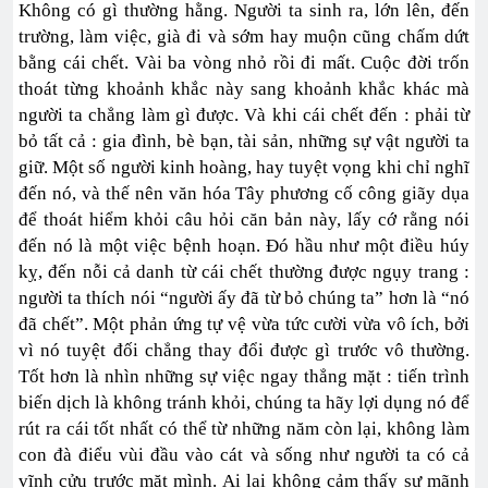
Không có gì thường hằng. Người ta sinh ra, lớn lên, đến
trường, làm việc, già đi và sớm hay muộn cũng chấm dứt
bằng cái chết. Vài ba vòng nhỏ rồi đi mất. Cuộc đời trốn
thoát từng khoảnh khắc này sang khoảnh khắc khác mà
người ta chẳng làm gì được. Và khi cái chết đến : phải từ
bỏ tất cả : gia đình, bè bạn, tài sản, những sự vật người ta
giữ. Một số người kinh hoàng, hay tuyệt vọng khi chỉ nghĩ
đến nó, và thế nên văn hóa Tây phương cố công giãy dụa
để thoát hiểm khỏi câu hỏi căn bản này, lấy cớ rằng nói
đến nó là một việc bệnh hoạn. Đó hầu như một điều húy
kỵ, đến nỗi cả danh từ cái chết thường được ngụy trang :
người ta thích nói “người ấy đã từ bỏ chúng ta” hơn là “nó
đã chết”. Một phản ứng tự vệ vừa tức cười vừa vô ích, bởi
vì nó tuyệt đối chẳng thay đổi được gì trước vô thường.
Tốt hơn là nhìn những sự việc ngay thẳng mặt : tiến trình
biến dịch là không tránh khỏi, chúng ta hãy lợi dụng nó để
rút ra cái tốt nhất có thể từ những năm còn lại, không làm
con đà điểu vùi đầu vào cát và sống như người ta có cả
vĩnh cửu trước mặt mình. Ai lại không cảm thấy sự mãnh