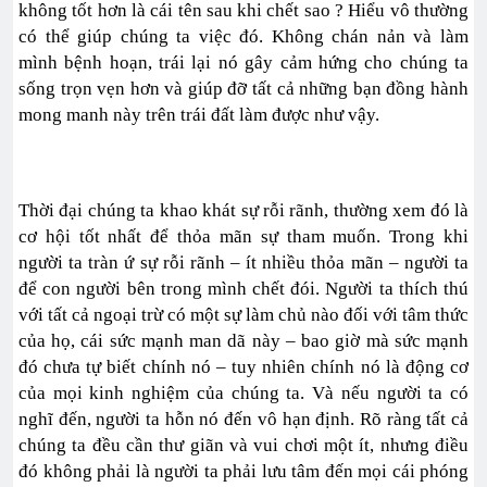
không tốt hơn là cái tên sau khi chết sao ? Hiểu vô thường
có thể giúp chúng ta việc đó. Không chán nản và làm
mình bệnh hoạn, trái lại nó gây cảm hứng cho chúng ta
sống trọn vẹn hơn và giúp đỡ tất cả những bạn đồng hành
mong manh này trên trái đất làm được như vậy.
Thời đại chúng ta khao khát sự rỗi rãnh, thường xem đó là
cơ hội tốt nhất để thỏa mãn sự tham muốn. Trong khi
người ta tràn ứ sự rỗi rãnh – ít nhiều thỏa mãn – người ta
để con người bên trong mình chết đói. Người ta thích thú
với tất cả ngoại trừ có một sự làm chủ nào đối với tâm thức
của họ, cái sức mạnh man dã này – bao giờ mà sức mạnh
đó chưa tự biết chính nó – tuy nhiên chính nó là động cơ
của mọi kinh nghiệm của chúng ta. Và nếu người ta có
nghĩ đến, người ta hỗn nó đến vô hạn định. Rõ ràng tất cả
chúng ta đều cần thư giãn và vui chơi một ít, nhưng điều
đó không phải là người ta phải lưu tâm đến mọi cái phóng