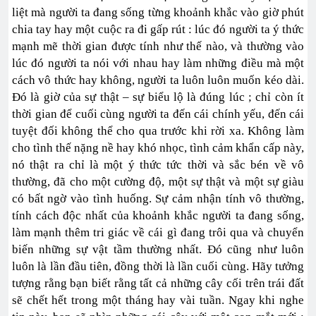
liệt mà người ta đang sống từng khoảnh khắc vào giờ phút
chia tay hay một cuộc ra đi gấp rút : lúc đó người ta ý thức
mạnh mẽ thời gian được tính như thế nào, và thường vào
lúc đó người ta nói với nhau hay làm những điều mà một
cách vô thức hay không, người ta luôn luôn muốn kéo dài.
Đó là giờ của sự thật – sự biểu lộ là đúng lúc ; chỉ còn ít
thời gian để cuối cùng người ta đến cái chính yếu, đến cái
tuyệt đối không thể cho qua trước khi rời xa. Không làm
cho tình thế nặng nề hay khó nhọc, tình cảm khẩn cấp này,
nó thật ra chỉ là một ý thức tức thời và sắc bén về vô
thường, đã cho một cường độ, một sự thật và một sự giàu
có bất ngờ vào tình huống. Sự cảm nhận tính vô thường,
tính cách độc nhất của khoảnh khắc người ta đang sống,
làm mạnh thêm tri giác về cái gì đang trôi qua và chuyển
biến những sự vật tầm thường nhất. Đó cũng như luôn
luôn là lần đầu tiên, đồng thời là lần cuối cùng. Hãy tưởng
tượng rằng bạn biết rằng tất cả những cây cối trên trái đất
sẽ chết hết trong một tháng hay vài tuần. Ngay khi nghe