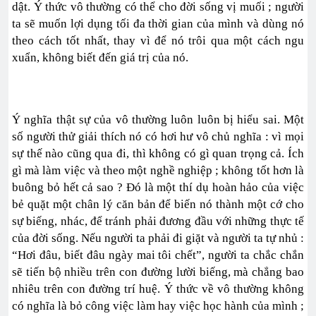
dật. Ý thức vô thường có thể cho đời sống vị muối ; người
ta sẽ muốn lợi dụng tối đa thời gian của mình và dùng nó
theo cách tốt nhất, thay vì để nó trôi qua một cách ngu
xuẩn, không biết đến giá trị của nó.
Ý nghĩa thật sự của vô thường luôn luôn bị hiểu sai. Một
số người thử giải thích nó có hơi hư vô chủ nghĩa : vì mọi
sự thế nào cũng qua đi, thì không có gì quan trọng cả. Ích
gì mà làm việc và theo một nghề nghiệp ; không tốt hơn là
buông bỏ hết cả sao ? Đó là một thí dụ hoàn hảo của việc
bẻ quặt một chân lý căn bản để biến nó thành một cớ cho
sự biếng, nhác, để tránh phải đương đầu với những thực tế
của đời sống. Nếu người ta phải đi giặt và người ta tự nhủ :
“Hơi đâu, biết đâu ngày mai tôi chết”, người ta chắc chắn
sẽ tiến bộ nhiều trên con đường lười biếng, mà chẳng bao
nhiêu trên con đường trí huệ. Ý thức về vô thường không
có nghĩa là bỏ công việc làm hay việc học hành của mình ;