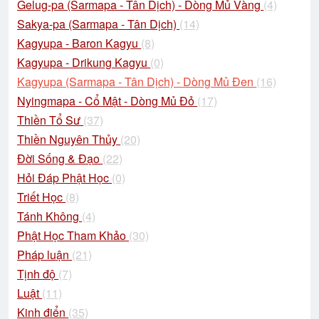
Gelug-pa (Sarmapa - Tân Dịch) - Dòng Mủ Vàng
(4)
Sakya-pa (Sarmapa - Tân Dịch)
(14)
Kagyupa - Baron Kagyu
(8)
Kagyupa - Drikung Kagyu
(0)
Kagyupa (Sarmapa - Tân Dịch) - Dòng Mủ Đen
(16)
Nyingmapa - Cổ Mật - Dòng Mủ Đỏ
(17)
Thiền Tổ Sư
(37)
Thiền Nguyên Thủy
(20)
Đời Sống & Đạo
(22)
Hỏi Đáp Phật Học
(0)
Triết Học
(8)
Tánh Không
(4)
Phật Học Tham Khảo
(30)
Pháp luận
(21)
Tịnh độ
(7)
Luật
(11)
Kinh điển
(35)