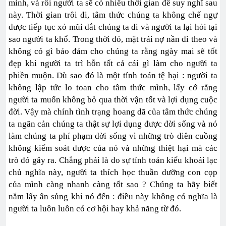
mình, và rồi người ta sẽ có nhiều thời gian để suy nghĩ sau
này. Thời gian trôi đi, tâm thức chúng ta không chế ngự
được tiếp tục xỏ mũi dắt chúng ta đi và người ta lại hỏi tại
sao người ta khổ. Trong thời đó, mặt trái nợ nần đi theo và
không có gì bảo đảm cho chúng ta rằng ngày mai sẽ tốt
đẹp khi người ta trì hỗn tất cả cái gì làm cho người ta
phiền muộn. Dù sao đó là một tính toán tệ hại : người ta
không lập tức lo toan cho tâm thức mình, lấy cớ rằng
người ta muốn không bỏ qua thời vận tốt và lợi dụng cuộc
đời. Vậy mà chính tình trạng hoang dã của tâm thức chúng
ta ngăn cản chúng ta thật sự lợi dụng được đời sống và nó
làm chúng ta phí phạm đời sống vì những trò điên cuồng
không kiểm soát được của nó và những thiệt hại mà các
trò đó gây ra. Chẳng phải là do sự tính toán kiểu khoái lạc
chủ nghĩa này, người ta thích học thuần dưỡng con cọp
của mình càng nhanh càng tốt sao ? Chúng ta hãy biết
nắm lấy ân sủng khi nó đến : điều này không có nghĩa là
người ta luôn luôn có cơ hội hay khả năng từ đó.