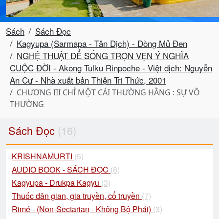
Sách
Sách Đọc
Kagyupa (Sarmapa - Tân Dịch) - Dòng Mủ Đen
NGHỆ THUẬT ĐỂ SỐNG TRỌN VẸN Ý NGHĨA
CUỘC ĐỜI - Akong Tulku Rinpoche - Việt dịch: Nguyễn
An Cư - Nhà xuất bản Thiện Tri Thức, 2001
CHƯƠNG III CHỈ MỘT CÁI THƯỜNG HẰNG : SỰ VÔ
THƯỜNG
Sách Đọc
(16)
KRISHNAMURTI
(5)
AUDIO BOOK - SÁCH ĐỌC
(8)
Kagyupa - Drukpa Kagyu
(3)
Thuốc dân gian, gia truyền, cổ truyền
(7)
Rimé - (Non-Sectarian - Không Bộ Phái)
(3)