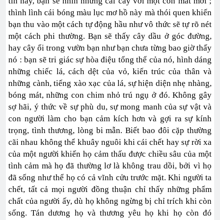
tin này, bạn sẽ nhìn những cái cây với một con mắt mới ;
thình lình cái bóng màu lục mơ hồ này mà thói quen khiến
bạn thu vào một cách tự động hầu như vô thức sẽ tự rõ nét
một cách phi thường. Bạn sẽ thấy cây dầu ở góc đường,
hay cây ổi trong vườn bạn như bạn chưa từng bao giờ thấy
nó : bạn sẽ tri giác sự hòa điệu tổng thể của nó, hình dáng
những chiếc lá, cách dệt của vỏ, kiến trúc của thân và
những cành, tiếng xào xạc của lá, sự hiện diện nhẹ nhàng,
bóng mát, những con chim nhỏ trú ngụ ở đó. Không gây
sợ hãi, ý thức về sự phù du, sự mong manh của sự vật và
con người làm cho bạn cảm kích hơn và gợi ra sự kính
trọng, tình thương, lòng bi mẫn. Biết bao đôi cặp thường
cãi nhau không thể khuây nguôi khi cái chết hay sự rời xa
của một người khiến họ cảm thấu được chiều sâu của một
tình cảm mà họ đã thường lơ là không trau dồi, bởi vì họ
đã sống như thể họ có cả vĩnh cửu trước mặt. Khi người ta
chết, tất cả mọi người đồng thuận chỉ thấy những phẩm
chất của người ấy, dù họ không ngừng bị chỉ trích khi còn
sống. Tán dương họ và thương yêu họ khi họ còn đó