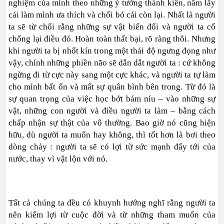
nghiệm của mình theo những ý tưởng thành kiến, nắm lấy
cái làm mình ưa thích và chối bỏ cái còn lại. Nhất là người
ta sẽ từ chối rằng những sự vật biến đổi và người ta cố
chống lại điều đó. Hoàn toàn thất bại, rõ ràng thôi. Nhưng
khi người ta bị nhốt kín trong một thái độ ngưng đọng như
vậy, chính những phiền não sẽ dẫn dắt người ta : cứ không
ngừng đi từ cực này sang một cực khác, và người ta tự làm
cho mình bất ổn và mất sự quân bình bên trong. Từ đó là
sự quan trọng của việc học bớt bám níu – vào những sự
vật, những con người và điều người ta làm – bằng cách
chấp nhận sự thật của vô thường. Bao giờ nó cũng hiện
hữu, dù người ta muốn hay không, thì tốt hơn là bơi theo
dòng chảy : người ta sẽ có lợi từ sức mạnh đẩy tới của
nước, thay vì vật lộn với nó.
Tất cả chúng ta đều có khuynh hướng nghĩ rằng người ta
nên kiếm lợi từ cuộc đời và từ những tham muốn của