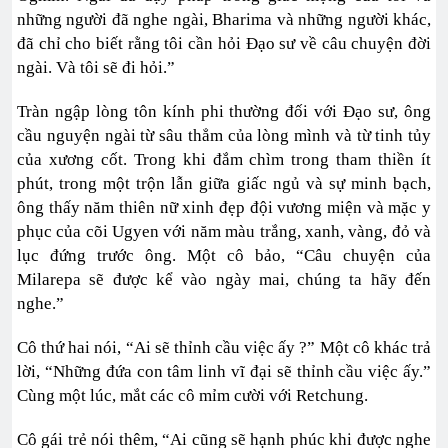
những người đã nghe ngài, Bharima và những người khác,
đã chỉ cho biết rằng tôi cần hỏi Đạo sư về câu chuyện đời
ngài. Và tôi sẽ đi hỏi.”
Tràn ngập lòng tôn kính phi thường đối với Đạo sư, ông
cầu nguyện ngài từ sâu thẳm của lòng mình và từ tinh tủy
của xương cốt. Trong khi đắm chìm trong tham thiền ít
phút, trong một trộn lẫn giữa giấc ngủ và sự minh bạch,
ông thấy năm thiên nữ xinh đẹp đội vương miện và mặc y
phục của cõi Ugyen với năm màu trắng, xanh, vàng, đỏ và
lục đứng trước ông. Một cô bảo, “Câu chuyện của
Milarepa sẽ được kể vào ngày mai, chúng ta hãy đến
nghe.”
Cô thứ hai nói, “Ai sẽ thỉnh cầu việc ấy ?” Một cô khác trả
lời, “Những đứa con tâm linh vĩ đại sẽ thỉnh cầu việc ấy.”
Cùng một lúc, mắt các cô mỉm cười với Retchung.
Cô gái trẻ nói thêm, “Ai cũng sẽ hạnh phúc khi được nghe