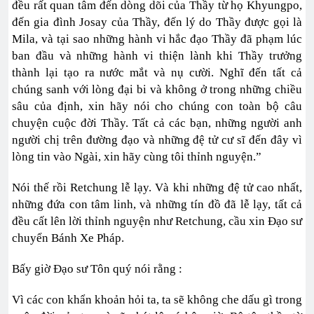
đều rất quan tâm đến dòng dõi của Thầy từ họ Khyungpo,
đến gia đình Josay của Thầy, đến lý do Thầy được gọi là
Mila, và tại sao những hành vi hắc đạo Thầy đã phạm lúc
ban đầu và những hành vi thiện lành khi Thầy trưởng
thành lại tạo ra nước mắt và nụ cười. Nghĩ đến tất cả
chúng sanh với lòng đại bi và không ở trong những chiều
sâu của định, xin hãy nói cho chúng con toàn bộ câu
chuyện cuộc đời Thầy. Tất cả các bạn, những người anh
người chị trên đường đạo và những đệ tử cư sĩ đến đây vì
lòng tin vào Ngài, xin hãy cùng tôi thỉnh nguyện.”
Nói thế rồi Retchung lễ lạy. Và khi những đệ tử cao nhất,
những đứa con tâm linh, và những tín đồ đã lễ lạy, tất cả
đều cất lên lời thỉnh nguyện như Retchung, cầu xin Đạo sư
chuyển Bánh Xe Pháp.
Bấy giờ Đạo sư Tôn quý nói rằng :
Vì các con khẩn khoản hỏi ta, ta sẽ không che dấu gì trong