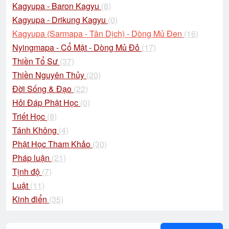
Kagyupa - Baron Kagyu
(8)
Kagyupa - Drikung Kagyu
(0)
Kagyupa (Sarmapa - Tân Dịch) - Dòng Mủ Đen
(16)
Nyingmapa - Cổ Mật - Dòng Mủ Đỏ
(17)
Thiền Tổ Sư
(37)
Thiền Nguyên Thủy
(20)
Đời Sống & Đạo
(22)
Hỏi Đáp Phật Học
(0)
Triết Học
(8)
Tánh Không
(4)
Phật Học Tham Khảo
(30)
Pháp luận
(21)
Tịnh độ
(7)
Luật
(11)
Kinh điển
(35)