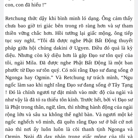
con, con đã hiểu !”
Retchung thức dậy khi bình minh ló dạng. Ông cảm thấy
chưa bao giờ tri giác bên trong rõ ràng hơn và sự tham
thiền vững chắc hơn. Hồi tưởng lại giấc mộng, ông tiếp
tục suy nghĩ, “Tôi đã được nghe Phật Bất Động thuyết
pháp giữa hội chúng dakini ở Ugyen. Điều đó quả là kỳ
diệu. Nhưng còn kỳ diệu hơn là gặp Đạo sư tôn quý của
tôi, ngài Mila. Đã được nghe Phật Bất Động là một ban
phước từ Đạo sư tôn quý. Có nói rằng Đạo sư đang sống ở
Ngonga hay Ogmin.” Và Retchung tự trách mình, “Ngu
ngốc làm sao khi nghĩ rằng Đạo sư đang sống ở Tây Tạng
! Đó là chính ngươi tự đặt mình vào mức độ của ngài và
như vậy là đã tỏ ra thiếu tôn kính. Trước hết, bởi vì Đạo sư
là Phật trong thân, ngữ, tâm, thì những hành động của ngài
rộng lớn và sâu xa không thể nghĩ bàn. Và ngươi một kẻ
ngốc nghếch vô minh, đã quên rằng Đạo sư ở bất cứ nơi
nào thì nơi ấy luôn luôn là cõi thanh tịnh Ngonga và
Ogmin. Ngài đã dạy pháp trong giấc mộng của tôi và