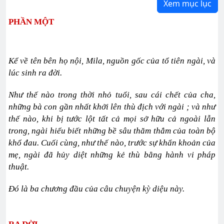
Xem mục lục
PHẦN MỘT
Kể về tên bên họ nội, Mila, nguồn gốc của tổ tiên ngài, và
lúc sinh ra đời.
Như thế nào trong thời nhỏ tuổi, sau cái chết của cha,
những bà con gần nhất khởi lên thù địch với ngài ; và như
thế nào, khi bị tước lột tất cả mọi sở hữu cả ngoài lẫn
trong, ngài hiểu biết những bề sâu thăm thẳm của toàn bộ
khổ đau. Cuối cùng, như thế nào, trước sự khẩn khoản của
mẹ, ngài đã hủy diệt những kẻ thù bằng hành vi pháp
thuật.
Đó là ba chương đầu của câu chuyện kỳ diệu này.