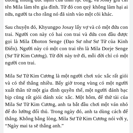
tên Mila làm tên gia đình. Từ đó con quỷ không làm hại ai
nữa, người ta cho rằng nó đã sinh vào một cõi khác.
Sau chuyện đó, Khyungpo Josay lấy vợ và có một đứa con
trai. Người con này có hai con trai và đứa con đầu được
gọi là Mila Dhoton Senge (Đạo Sư như Sư Tử của Kinh
Điển). Người này có một con trai tên là Mila Dorje Senge
(Sư Tử Kim Cương). Từ đời này trở đi, mỗi đời chỉ có một
người con trai.
Mila Sư Tử Kim Cương là một người chơi xúc xắc rất giỏi
và có thể thắng nhiều. Bấy giờ trong vùng có một người
xuất thân từ một gia đình quyền thế, một người đánh bạc
bịp cũng rất giỏi đánh xúc xắc. Một hôm, để thử tài của
Mila Sư Tử Kim Cương, anh ta bắt đầu chơi một ván nhỏ
để đo lường đối thủ. Trong ngày đó, anh ta dùng cách để
thắng. Không bằng lòng, Mila Sư Tử Kim Cương nói với y,
“Ngày mai ta sẽ thắng anh.”