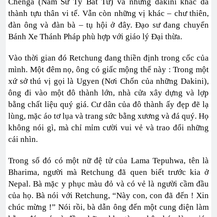
Chenga (Năm Sư Tỷ Bất Tử) và những dakini khác đã
thành tựu thân vi tế. Vẫn còn những vị khác – chư thiên,
đàn ông và đàn bà – tụ hội ở đây. Đạo sư đang chuyển
Bánh Xe Thánh Pháp phù hợp với giáo lý Đại thừa.
Vào thời gian đó Retchung đang thiền định trong cốc của
mình. Một đêm nọ, ông có giấc mộng thế này : Trong một
xứ sở thú vị gọi là Ugyen (Nơi Chốn của những Dakini),
ông đi vào một đô thành lớn, nhà cửa xây dựng và lợp
bằng chất liệu quý giá. Cư dân của đô thành ấy đẹp đẽ lạ
lùng, mặc áo tơ lụa và trang sức bằng xương và đá quý. Họ
không nói gì, mà chỉ mỉm cười vui vẻ và trao đổi những
cái nhìn.
Trong số đó có một nữ đệ tử của Lama Tepuhwa, tên là
Bharima, người mà Retchung đã quen biết trước kia ở
Nepal. Bà mặc y phục màu đỏ và có vẻ là người cầm đầu
của họ. Bà nói với Retchung, “Này con, con đã đến ! Xin
chúc mừng !” Nói rồi, bà dẫn ông đến một cung điện làm