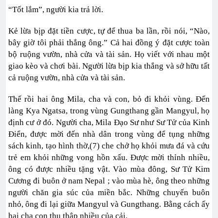
“Tốt lắm”, người kia trả lời.
Kẻ lừa bịp đặt tiền cược, tự để thua ba lần, rồi nói, “Nào,
bây giờ tôi phải thắng ông.” Cả hai đồng ý đặt cược toàn
bộ ruộng vườn, nhà cửa và tài sản. Họ viết với nhau một
giao kèo và chơi bài. Người lừa bịp kia thắng và sở hữu tất
cả ruộng vườn, nhà cửa và tài sản.
Thế rồi hai ông Mila, cha và con, bỏ đi khỏi vùng. Đến
làng Kya Ngatsa, trong vùng Gungthang gần Mangyul, họ
định cư ở đó. Người cha, Mila Đạo Sư như Sư Tử của Kinh
Điển, được mời đến nhà dân trong vùng để tụng những
sách kinh, tạo hình thờ,(7) che chở họ khỏi mưa đá và cứu
trẻ em khỏi những vong hồn xấu. Được mời thỉnh nhiều,
ông có được nhiều tặng vật. Vào mùa đông, Sư Tử Kim
Cương đi buôn ở nam Nepal ; vào mùa hè, ông theo những
người chăn gia súc của miền bắc. Những chuyến buôn
nhỏ, ông đi lại giữa Mangyul và Gungthang. Bằng cách ấy
hai cha con thu thập nhiều của cải.