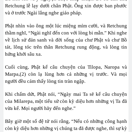
Retchung lễ lạy dưới chân Phật. Ông xin được ban phước
và ở trước Ngài lắng nghe giáo pháp.
Phật nhìn vào ông một lúc miệng mỉm cười, và Retchung
thầm nghĩ, “Ngài nghĩ đến con với lòng bi mẫn.” Khi nghe
về lịch sử đản sanh và đời sống của chư Phật và chư Bồ
tát, lông tóc trên thân Retchung rung động, và lòng tin
hứng khởi sâu xa.
Cuối cùng, Phật kể câu chuyện của Tilopa, Naropa và
Marpa,(2) còn lạ lùng hơn cả những vị trước. Và mọi
người đều cảm thấy lòng tin tràn ngập.
Khi chấm dứt, Phật nói, “Ngày mai Ta sẽ kể câu chuyện
của Milarepa, một tiểu sử còn kỳ diệu hơn những vị Ta đã
vừa kể. Mọi người hãy đến nghe.”
Bây giờ một số đệ tử nói rằng, “Nếu có những công hạnh
còn kỳ diệu hơn những vị chúng ta đã được nghe, thì sự kỳ