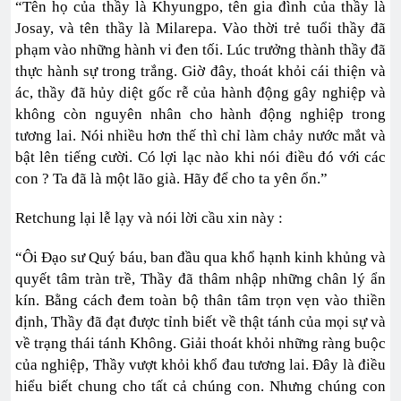
“Tên họ của thầy là Khyungpo, tên gia đình của thầy là
Josay, và tên thầy là Milarepa. Vào thời trẻ tuổi thầy đã
phạm vào những hành vi đen tối. Lúc trưởng thành thầy đã
thực hành sự trong trắng. Giờ đây, thoát khỏi cái thiện và
ác, thầy đã hủy diệt gốc rễ của hành động gây nghiệp và
không còn nguyên nhân cho hành động nghiệp trong
tương lai. Nói nhiều hơn thế thì chỉ làm chảy nước mắt và
bật lên tiếng cười. Có lợi lạc nào khi nói điều đó với các
con ? Ta đã là một lão già. Hãy để cho ta yên ổn.”
Retchung lại lễ lạy và nói lời cầu xin này :
“Ôi Đạo sư Quý báu, ban đầu qua khổ hạnh kinh khủng và
quyết tâm tràn trề, Thầy đã thâm nhập những chân lý ẩn
kín. Bằng cách đem toàn bộ thân tâm trọn vẹn vào thiền
định, Thầy đã đạt được tỉnh biết về thật tánh của mọi sự và
về trạng thái tánh Không. Giải thoát khỏi những ràng buộc
của nghiệp, Thầy vượt khỏi khổ đau tương lai. Đây là điều
hiểu biết chung cho tất cả chúng con. Nhưng chúng con