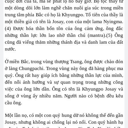
cuộc đời của ta, mà sẽ phát lộ nó bây giờ. Bộ tộc thầy từ
một dòng dõi lớn làm nghề chăn nuôi gia súc trong miền
trung tâm phía Bắc có họ là Khyungpo. Tổ tiên của thầy là
một thiền giả có tên là Josay, con của một lama Nyingma.
(4) Được hóa thần bổn tôn của ông cảm ứng, ông đắc
những thần lực lớn lao nhờ thần chú (mantra).(5) Ông
cũng đã viếng thăm những thánh địa và danh lam của đất
nước.
Ở miền Bắc, trong vùng thượng Tsang, ông được chào đón
ở làng Chungpachi. Trong vùng này ông đã hàng phục ma
quỷ. Ông rất hay giúp ích bằng những thần lực của mình,
đến nỗi ảnh hưởng và sự quan trọng trong những công
việc của ông lớn dần. Ông có tên là Khyungpo Josay và
sống ở vùng ấy nhiều năm. Người nào có bệnh đều kêu
cầu ông.
Một lần nọ, có một con quỷ hung dữ nó không thể đến gần
Josay, nhưng không ai chống lại nó nổi. Con quỷ hành hạ