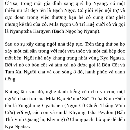
Ở Tsa, trong một gia đình sang quý họ Nyang, có một
thiếu nữ rất đẹp tên là Bạch Ngọc. Cô giỏi việc nội trợ và
cực đoan trong việc thương bạn bè cô cũng như ghét
những kẻ thù của cô. Mila Ngọn Cờ Trí Huệ cưới cô và gọi
là Nyangtsha Kargyen (Bạch Ngọc họ Nyang).
Sau đó sự xây dựng ngôi nhà tiếp tục. Trên tầng thứ ba họ
xây một cái sân trong với một vựa thóc và một cái bếp dọc
một bên. Ngôi nhà này khang trang nhất vùng Kya Ngatsa.
Bởi vì nó có bốn cột và tám xà, nó được gọi là Bốn Cột và
Tám Xà. Người cha và con sống ở đó, hạnh phúc và danh
tiếng.
Không lâu sau đó, nghe danh tiếng của cha và con, một
người cháu trai của Mila Đạo Sư như Sư Tử của Kinh Điển
tên là Yungdumg Gyaltshen (Ngọn Cờ Chiến Thắng Vĩnh
Cửu) với vợ, các con và em là Khyung Tsha Peydon (Đấu
Thủ Vinh Quang họ Khyung) ở Chungpachi bỏ quê để đến
Kya Ngatsa.