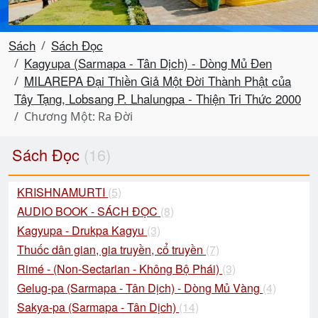
Sách
Sách Đọc
Kagyupa (Sarmapa - Tân Dịch) - Dòng Mủ Đen
MILAREPA Đại Thiền Giả Một Đời Thành Phật của
Tây Tạng, Lobsang P. Lhalungpa - Thiện Tri Thức 2000
Chương Một: Ra Đời
Sách Đọc
(16)
KRISHNAMURTI
(5)
AUDIO BOOK - SÁCH ĐỌC
(8)
Kagyupa - Drukpa Kagyu
(3)
Thuốc dân gian, gia truyền, cổ truyền
(7)
Rimé - (Non-Sectarian - Không Bộ Phái)
(3)
Gelug-pa (Sarmapa - Tân Dịch) - Dòng Mủ Vàng
(4)
Sakya-pa (Sarmapa - Tân Dịch)
(14)