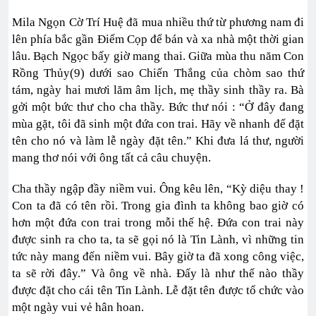
Mila Ngọn Cờ Trí Huệ đã mua nhiều thứ từ phương nam đi
lên phía bắc gần Điểm Cọp để bán và xa nhà một thời gian
lâu. Bạch Ngọc bấy giờ mang thai. Giữa mùa thu năm Con
Rồng Thủy(9) dưới sao Chiến Thắng của chòm sao thứ
tám, ngày hai mươi lăm âm lịch, mẹ thầy sinh thầy ra. Bà
gởi một bức thư cho cha thầy. Bức thư nói : “Ở đây đang
mùa gặt, tôi đã sinh một đứa con trai. Hãy về nhanh để đặt
tên cho nó và làm lễ ngày đặt tên.” Khi đưa lá thư, người
mang thơ nói với ông tất cả câu chuyện.
Cha thầy ngập đầy niềm vui. Ông kêu lên, “Kỳ diệu thay !
Con ta đã có tên rồi. Trong gia đình ta không bao giờ có
hơn một đứa con trai trong mỗi thế hệ. Đứa con trai này
được sinh ra cho ta, ta sẽ gọi nó là Tin Lành, vì những tin
tức này mang đến niềm vui. Bây giờ ta đã xong công việc,
ta sẽ rời đây.” Và ông về nhà. Đấy là như thế nào thầy
được đặt cho cái tên Tin Lành. Lễ đặt tên được tổ chức vào
một ngày vui vẻ hân hoan.