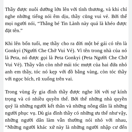
Thầy được nuôi dưỡng lớn lên với tình thương, và khi chỉ
nghe những tiếng nói êm dịu, thầy cũng vui vẻ. Bởi thế
mọi người nói, “Thằng bé Tin Lành này quả là khéo được
đặt tên.”
Khi lên bốn tuổi, mẹ thầy cho ra đời một bé gái có tên là
Gonkyi (Người Che Chở Vui Vẻ). Vì tên trong nhà của nó
là Peta, nó được gọi là Peta Gonkyi (Peta Người Che Chở
Vui Vẻ). Thầy vẫn còn nhớ mái tóc mượt của hai đứa nhỏ
anh em thầy, tóc nó kẹp với đồ bằng vàng, còn tóc thầy
với ngọc bích, rũ xuống trên vai.
Trong vùng ấy gia đình thầy được nghe lời với sự kính
trọng và có nhiều quyền thế. Bởi thế những nhà quyền
quý là những người kết thân và những nông dân là những
người phục vụ. Dù gia đình thầy có những ưu thế như vậy,
những người dân làm vẫn thường nói nhỏ với nhau,
“Những người khác xứ này là những người nhập cư đến