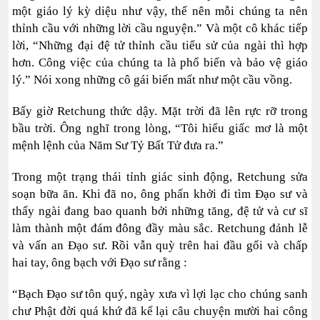
một giáo lý kỳ diệu như vậy, thế nên mỗi chúng ta nên
thỉnh cầu với những lời cầu nguyện.” Và một cô khác tiếp
lời, “Những đại đệ tử thỉnh cầu tiểu sử của ngài thì hợp
hơn. Công việc của chúng ta là phổ biến và bảo vệ giáo
lý.” Nói xong những cô gái biến mất như một cầu vồng.
Bấy giờ Retchung thức dậy. Mặt trời đã lên rực rỡ trong
bầu trời. Ông nghĩ trong lòng, “Tôi hiểu giấc mơ là một
mệnh lệnh của Năm Sư Tỷ Bất Tử đưa ra.”
Trong một trạng thái tỉnh giác sinh động, Retchung sửa
soạn bữa ăn. Khi đã no, ông phấn khởi đi tìm Đạo sư và
thấy ngài đang bao quanh bởi những tăng, đệ tử và cư sĩ
làm thành một đám đông đầy màu sắc. Retchung đảnh lễ
và vấn an Đạo sư. Rồi vẫn quỳ trên hai đầu gối và chấp
hai tay, ông bạch với Đạo sư rằng :
“Bạch Đạo sư tôn quý, ngày xưa vì lợi lạc cho chúng sanh
chư Phật đời quá khứ đã kể lại câu chuyện mười hai công