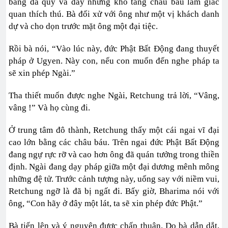
bằng đá quý và đầy những kho tàng châu báu làm giác
quan thích thú. Bà đối xử với ông như một vị khách danh
dự và cho dọn trước mặt ông một đại tiệc.
Rồi bà nói, “Vào lúc này, đức Phật Bất Động đang thuyết
pháp ở Ugyen. Này con, nếu con muốn đến nghe pháp ta
sẽ xin phép Ngài.”
Tha thiết muốn được nghe Ngài, Retchung trả lời, “Vâng,
vâng !” Và họ cùng đi.
Ở trung tâm đô thành, Retchung thấy một cái ngai vĩ đại
cao lớn bằng các châu báu. Trên ngai đức Phật Bất Động
đang ngự rực rỡ và cao hơn ông đã quán tưởng trong thiền
định. Ngài đang dạy pháp giữa một đại dương mênh mông
những đệ tử. Trước cảnh tượng này, uống say với niềm vui,
Retchung ngỡ là đã bị ngất đi. Bấy giờ, Bharima nói với
ông, “Con hãy ở đây một lát, ta sẽ xin phép đức Phật.”
Bà tiến lên và ý nguyện được chấp thuận. Do bà dẫn dắt,