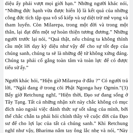
diệu ấy phải vượt mọi giới hạn.” Những người khác nói,
“Những đức hạnh vừa được hiển lộ là kết quả của những
công đức tích tập qua vô số kiếp và sự diệt trừ mê vọng và
tham luyến. Còn Milarepa, trong một đời và trong một
thân, lại đạt đến một sự hoàn thiện tương đương.” Những
người trước lại nói, “Quả thật, nếu chúng ta không thỉnh
cầu một lời dạy kỳ diệu như vậy để cho sự tốt đẹp của
chúng sanh, chúng ta sẽ là những đệ tử không xứng đáng.
Chúng ta phải cố gắng toàn tâm và toàn lực để có được
tiểu sử ấy.”
Người khác hỏi, “Hiện giờ Milarepa ở đâu ?” Có người trả
lời, “Ngài đang ở trong cõi Phật Ngonga hay Ogmin.”(3)
Bấy giờ Retchung nghĩ, “Hiện thời, Đạo sư đang sống ở
Tây Tạng. Tất cả những nhận xét này chắc không có mục
đích nào ngoài việc đánh thức sự sốt sắng của mình, bởi
thế chắc chắn ta phải hỏi chính thầy về cuộc đời của Đạo
sư để cho lợi lạc của tất cả chúng sanh.” Khi Retchung
nghĩ như vậy, Bharima nắm tay ông lắc nhẹ và nói, “Này