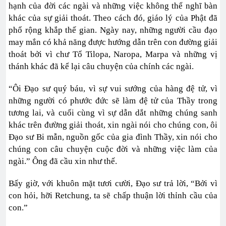
hạnh của đời các ngài và những việc không thể nghĩ bàn
khác của sự giải thoát. Theo cách đó, giáo lý của Phật đã
phổ rộng khắp thế gian. Ngày nay, những người cầu đạo
may mắn có khả năng được hướng dẫn trên con đường giải
thoát bởi vì chư Tổ Tilopa, Naropa, Marpa và những vị
thánh khác đã kể lại câu chuyện của chính các ngài.
“Ôi Đạo sư quý báu, vì sự vui sướng của hàng đệ tử, vì
những người có phước đức sẽ làm đệ tử của Thầy trong
tương lai, và cuối cùng vì sự dẫn dắt những chúng sanh
khác trên đường giải thoát, xin ngài nói cho chúng con, ôi
Đạo sư Bi mẫn, nguồn gốc của gia đình Thầy, xin nói cho
chúng con câu chuyện cuộc đời và những việc làm của
ngài.” Ông đã cầu xin như thế.
Bấy giờ, với khuôn mặt tươi cười, Đạo sư trả lời, “Bởi vì
con hỏi, hỡi Retchung, ta sẽ chấp thuận lời thỉnh cầu của
con.”