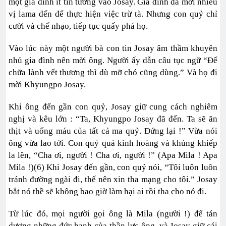
một gia đình ít tin tưởng vào Josay. Gia đình đã mời nhiều
vị lama đến để thực hiện việc trừ tà. Nhưng con quỷ chỉ
cười và chế nhạo, tiếp tục quấy phá họ.
Vào lúc này một người bà con tin Josay âm thầm khuyên
nhủ gia đình nên mời ông. Người ấy dẫn câu tục ngữ “Để
chữa lành vết thương thì dù mỡ chó cũng dùng.” Và họ đi
mời Khyungpo Josay.
Khi ông đến gần con quỷ, Josay giữ cung cách nghiêm
nghị và kêu lớn : “Ta, Khyungpo Josay đã đến. Ta sẽ ăn
thịt và uống máu của tất cả ma quỷ. Đứng lại !” Vừa nói
ông vừa lao tới. Con quỷ quá kinh hoàng và khủng khiếp
la lên, “Cha ơi, người ! Cha ơi, người !” (Apa Mila ! Apa
Mila !)(6) Khi Josay đến gần, con quỷ nói, “Tôi luôn luôn
tránh đường ngài đi, thế nên xin tha mạng cho tôi.” Josay
bắt nó thề sẽ không bao giờ làm hại ai rồi tha cho nó đi.
Từ lúc đó, mọi người gọi ông là Mila (người !) để tán
dương những đức hạnh của thần lực ông, và Josay giữ cái