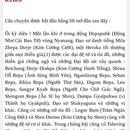
RA ĐỜI
Câu chuyện được bắt đầu bằng lời mở đầu sau đây :
Ôi kỳ diệu ! Một lần khi ở trong động Dopapuhk (Động
Như Cái Bao Tử) vùng Nyanang, Đạo sư danh tiếng Mila
Zhepa Dorje (Kim Cương Cười), một Heruka tối thượng
giữa mọi thiền giả,(1) được các đại đệ tử và tín đồ, những
thiền giả chứng ngộ và những Đại Bồ tát vây quanh :
Retchung Dorje Drakpa (Kim Cương Danh Tiếng), Shiwa
OŠ Repa (Ánh Sáng Bình Yên), Ngandzong Repa, Seban
Repa, Khira Repa (Người Thợ Săn), Digom Repa, Len
Repa, Sangye Kyab Repa (Người Che Chở Giác Ngộ),
Shengom Repa (Ẩn Sĩ họ Shen), Dampa Gyalpuhwa (vị
Thánh họ Gyakpuh), Đạo sư Shakyaguna và những vị
khác. Cũng có những nữ tín đồ : Legse Bum (Trăm Ngàn
Công Đức) và Shen Dormo (Kim Cương họ Shen) cùng với
những đệ tử cư sĩ khác. Trong chúng hội cũng có Tshering