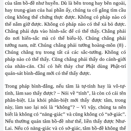
của tâm bồ-đề như huyễn. Dù là bên trong hay bên ngoài,
hay trung-gian của hai phần ấy, chúng ta cố gắng tìm cầu
cũng không thể chứng thực được. Không có pháp nào có
thể nắm giữ được. Không có pháp nào có thể xả bỏ được.
Chẳng phải dựa vào hình-sắc để có thể thấy. Chẳng phải
do nơi hiển-sắc mà có thể biểu-lộ. Chúng chẳng phải
tướng nam, nữ. Chúng chẳng phải tướng hoàng-môn (8) .
Chúng chẳng trụ trong tất cả các sắc-tướng. Không có
pháp nào có thể thấy. Cũng chẳng phải thấy do cảnh-giới
của nhãn-căn. Chỉ có hết thảy chư Phật dùng Phật-trí
quán-sát bình-đẳng mới có thể thấy được.
Trong pháp bình-đẳng, nếu tâm là tự-tính hay là vô-tự-
tính, làm sao thấy được? – Nói về “tính”, là còn có cái tên
phân-biệt. Lìa khỏi phân-biệt mới thấy được tâm, trong
này, làm sao lại nói là “không”? – Vì vậy, chúng ta nên
biết là không có “năng-giác” và cũng không có “sở-giác”.
Nếu thường quán tâm bồ-đề như thế, liền thấy được Như-
Lai. Nếu có năng-giác và có sở-giác, tâm bồ-đề không thể