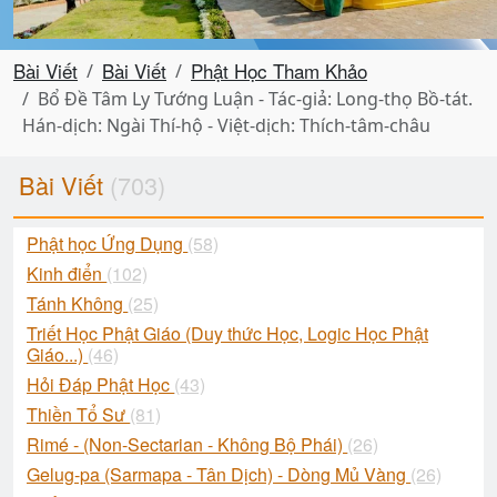
Bài Viết
Bài Viết
Phật Học Tham Khảo
Bổ Đề Tâm Ly Tướng Luận - Tác-giả: Long-thọ Bồ-tát.
Hán-dịch: Ngài Thí-hộ - Việt-dịch: Thích-tâm-châu
Bài Viết
(703)
Phật học Ứng Dụng
(58)
Kinh điển
(102)
Tánh Không
(25)
Triết Học Phật Giáo (Duy thức Học, Logic Học Phật
Giáo...)
(46)
Hỏi Đáp Phật Học
(43)
Thiền Tổ Sư
(81)
Rimé - (Non-Sectarian - Không Bộ Phái)
(26)
Gelug-pa (Sarmapa - Tân Dịch) - Dòng Mủ Vàng
(26)