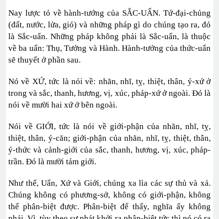
Nay lược tỏ về hành-tướng của SẮC-UẨN. Tứ-đại-chủng
(đất, nước, lửa, gió) và những pháp gì do chúng tạo ra, đó
là Sắc-uẩn. Những pháp không phải là Sắc-uẩn, là thuộc
về ba uẩn: Thụ, Tưởng và Hành. Hành-tưởng của thức-uẩn
sẽ thuyết ở phần sau.
Nó về XỨ, tức là nói về: nhãn, nhĩ, tỵ, thiệt, thân, ý-xứ ở
trong và sắc, thanh, hương, vị, xúc, pháp-xứ ở ngoài. Đó là
nói về mười hai xứ ở bên ngoài.
Nói về GIỚI, tức là nói về giới-phận của nhãn, nhĩ, tỵ,
thiệt, thân, ý-căn; giới-phận của nhãn, nhĩ, tỵ, thiệt, thân,
ý-thức và cảnh-giới của sắc, thanh, hương, vị, xúc, pháp-
trần. Đó là mười tám giới.
Như thế, Uẩn, Xứ và Giới, chúng xa lìa các sự thủ và xả.
Chúng không có phương-sở, không có giới-phận, không
thể phân-biệt được. Phân-biệt để thấy, nghĩa ấy không
phải. Vì, tùy theo sự phát khởi ra phân-biệt tức thì nó có ra