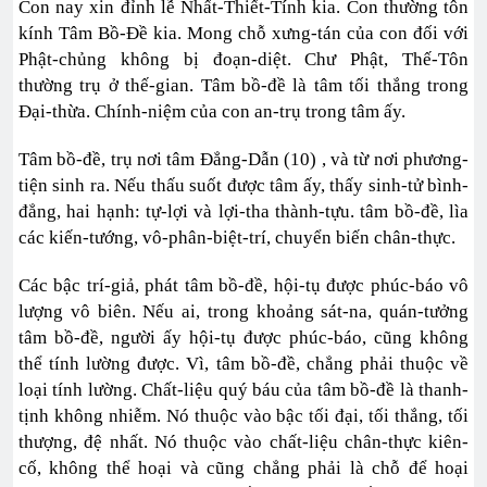
Con nay xin đỉnh lễ Nhất-Thiết-Tính kia. Con thường tôn
kính Tâm Bồ-Đề kia. Mong chỗ xưng-tán của con đối với
Phật-chủng không bị đoạn-diệt. Chư Phật, Thế-Tôn
thường trụ ở thế-gian. Tâm bồ-đề là tâm tối thắng trong
Đại-thừa. Chính-niệm của con an-trụ trong tâm ấy.
Tâm bồ-đề, trụ nơi tâm Đẳng-Dẫn (10) , và từ nơi phương-
tiện sinh ra. Nếu thấu suốt được tâm ấy, thấy sinh-tử bình-
đẳng, hai hạnh: tự-lợi và lợi-tha thành-tựu. tâm bồ-đề, lìa
các kiến-tướng, vô-phân-biệt-trí, chuyển biến chân-thực.
Các bậc trí-giả, phát tâm bồ-đề, hội-tụ được phúc-báo vô
lượng vô biên. Nếu ai, trong khoảng sát-na, quán-tưởng
tâm bồ-đề, người ấy hội-tụ được phúc-báo, cũng không
thể tính lường được. Vì, tâm bồ-đề, chẳng phải thuộc về
loại tính lường. Chất-liệu quý báu của tâm bồ-đề là thanh-
tịnh không nhiễm. Nó thuộc vào bậc tối đại, tối thắng, tối
thượng, đệ nhất. Nó thuộc vào chất-liệu chân-thực kiên-
cố, không thể hoại và cũng chẳng phải là chỗ để hoại