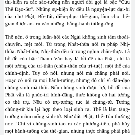
thị-hiện ra các sắc-tướng nên người đời gọi là bậc “Cứu
Thế Đạo-Sư”. Những sự-kiện ấy đều là nguyện-lực đại-bi
của chư Phật, Bồ-Tát, điều-phục thế-gian, làm cho thế-
gian được an-trụ vào những thắng-hạnh tương-ứng.
Thế nên, ở trong luân-hồi các Ngài không sinh tâm thoái-
chuyển, mệt mỏi. Từ trong Nhất-thừa nói ra pháp Nhị-
thừa. Nhất-thừa, Nhị-thừa đều ở trong nghĩa chân-thực. Là
bồ-đề của bậc Thanh-Văn hay là bồ-đề của Phật, chỉ là
một tướng của trí-thân (chân-thân của trí-tuệ), một thể của
chính-định. Tuy có nói, nhưng nói mà chẳng phải nói.
Hoặc có nói ra mọi hành-tướng, nhưng đó chỉ vì dẫn-đạo
chúng-sinh mà thôi. Nếu chúng-sinh được lợi, bồ-đề của
Phật vẫn là phúc-trí bình-đẳng, thực không có hai tướng
có thể trụ. Nếu có trụ-tướng tức là chủng-tử. Tướng
chủng-tử kia lại hợp theo loại sinh ra. Thế là làm tăng-
trưởng mầm mống sinh-tử. Như đức Phật, Thế-Tôn thường
nói: “Chỉ vì chúng-sinh tạo ra các phương-tiện, phá hủy
mọi hành-tướng của thế-gian, nhưng thực chẳng phải phá