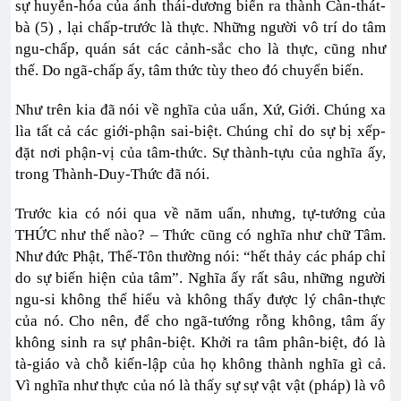
sự huyễn-hóa của ánh thái-dương biến ra thành Càn-thát-
bà (5) , lại chấp-trước là thực. Những người vô trí do tâm
ngu-chấp, quán sát các cảnh-sắc cho là thực, cũng như
thế. Do ngã-chấp ấy, tâm thức tùy theo đó chuyển biến.
Như trên kia đã nói về nghĩa của uẩn, Xứ, Giới. Chúng xa
lìa tất cả các giới-phận sai-biệt. Chúng chỉ do sự bị xếp-
đặt nơi phận-vị của tâm-thức. Sự thành-tựu của nghĩa ấy,
trong Thành-Duy-Thức đã nói.
Trước kia có nói qua về năm uẩn, nhưng, tự-tướng của
THỨC như thế nào? – Thức cũng có nghĩa như chữ Tâm.
Như đức Phật, Thế-Tôn thường nói: “hết thảy các pháp chỉ
do sự biến hiện của tâm”. Nghĩa ấy rất sâu, những người
ngu-si không thể hiểu và không thấy được lý chân-thực
của nó. Cho nên, để cho ngã-tướng rỗng không, tâm ấy
không sinh ra sự phân-biệt. Khởi ra tâm phân-biệt, đó là
tà-giáo và chỗ kiến-lập của họ không thành nghĩa gì cả.
Vì nghĩa như thực của nó là thấy sự sự vật vật (pháp) là vô