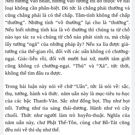
Nếu nương vào nhân, nương vào tướng thì đó thuộc về hai
loại không cần phân-biệt. Đó tức là chẳng phải thường và
cũng chẳng phải là có thể chấp. Tâm-tính không thể chấp
“thường”. Những tính “vô thường” lại cho là “thường”.
Nếu biết những tính kia là vô thường thì chúng ta từ chỗ
nào tạo tác ra và chúng từ chỗ nào phát sinh ra, mà chấp
lấy tướng “ngã” của những pháp ấy? Nếu xa lìa được giả-
tướng của thế-gian rồi, đối với các uẩn không có chướng-
ngại. Giác-liễu rồi, đối với mười hai xứ, mười tám giới
cũng không có chướng-ngại. “Thủ” và “Xả”, tức thời,
không thể tìm đâu ra được.
Trong bài luận này nói về chữ “Uẩn”, tức là nói về: sắc,
thụ, tưởng, hành và thức. năm uẩn này là mục-tiêu tu-học
của các bậc Thanh-Văn. Sắc như đống bọt. Thụ như bọt
nổi. Tưởng như tia sáng thái-dương. Hành như vỏ cây
chuối. Thức như người làm trò huyễn-thuật. Nghĩa của
năm uẩn này, chư Phật Thế-Tôn, cùng chư Bồ-Tát cũng
đều nói về thí-dụ như thế.