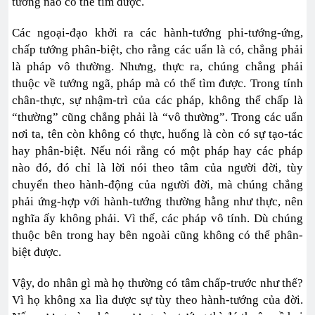
tướng nào có thể tìm được.
Các ngoại-đạo khởi ra các hành-tướng phi-tướng-ứng,
chấp tướng phân-biệt, cho rằng các uẩn là có, chẳng phải
là pháp vô thường. Nhưng, thực ra, chúng chẳng phải
thuộc về tướng ngã, pháp mà có thể tìm được. Trong tính
chân-thực, sự nhậm-trì của các pháp, không thể chấp là
“thường” cũng chẳng phải là “vô thường”. Trong các uẩn
nơi ta, tên còn không có thực, huống là còn có sự tạo-tác
hay phân-biệt. Nếu nói rằng có một pháp hay các pháp
nào đó, đó chỉ là lời nói theo tâm của người đời, tùy
chuyển theo hành-động của người đời, mà chúng chẳng
phải ứng-hợp với hành-tướng thường hằng như thực, nên
nghĩa ấy không phải. Vì thế, các pháp vô tính. Dù chúng
thuộc bên trong hay bên ngoài cũng không có thể phân-
biệt được.
Vậy, do nhân gì mà họ thường có tâm chấp-trước như thế?
Vì họ không xa lìa được sự tùy theo hành-tướng của đời.