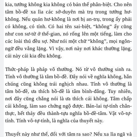
kia, tướng không kia không có bản thể phân-biệt. Cho nên
tâm bồ-đề xa lìa các sở-duyên mà trụ trong tướng hư-
không. Nếu quán hư-không là nơi bị an-trụ, trong ấy phải
có không, có tính. Có hai tên sai-biệt, “không” ấy cũng
như con sư-tử ở thế-gian, nó rống lên một tiếng, làm cho
các loài thú đều sợ. Như nói một chữ “không”, mọi ngôn-
ngữ đều vẳng lặng. Vì vậy, nơi này nơi khác thường lặng,
cái này cái kia đều không.
Thức-pháp là pháp vô thường. Nó từ vô thường sinh ra.
Tính vô thường là tâm bồ-đề. Đây nói về nghĩa không, hẳn
chúng cũng không trái nghịch nhau. Tính vô thường là
tâm bô-đề, ưa thích bồ-đề là tâm bình-đẳng. Tuy nhiên,
nơi đây cũng chẳng nói là ưa thích cái không. Tâm chấp
cái không, làm sao chứng ngộ được. Bản-lai tự-tính chân-
thực, hết thảy đều thành-tựu nghĩa bồ-đề-tâm. Vật vô-tự-
tính. Tính vô-tự-tính, là nghĩa của thuyết này.
Thuyết này như thế, đối với tâm ra sao? Nếu xa lìa ngã và