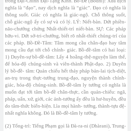
trong Đại-Chính Đại-Tạng Kinh. Bồ-Đề (Bodhi): Xưa dịch
nghĩa là “đạo”, nay dịch nghĩa là “giác”. Đạo có nghĩa là
thông suốt. Giác có nghĩa là giác-ngộ. Chỗ thông suốt,
chỗ giác-ngộ ấy có sự và có lý. LÝ: Niết-bàn. Dứt phiền-
não-chướng chứng Nhất-thiết-trí niết-bàn. SỰ: Các pháp
hữu-vi. Dứt sở-tri-chướng, biết rõ nhất-thiết chủng-trí của
các pháp. Bồ-Đề-Tâm: Tâm mong cầu chân-đạo hay tâm
mong cầu đạt tới chỗ chính- giác. Bồ-đề-tâm có hai loại:
1) Duyên-sự bồ-đề-tâm: Lấy 4 hoằng-thệ-nguyện làm thể,
để hóa-độ chúng-sinh và viên-thành Phật-đạo. 2) Duyên
lý bồ-đề- tâm: Quán chiếu hết thảy pháp bản-lai tịch-diệt,
an-trụ trong thực-tướng trung-đạo, nguyện thành chính-
giác, hóa-độ chúng-sinh. Bồ-đề-tâm ly tướng có nghĩa là
muốn đạt tới tâm bồ-đề chân-thực, cần quán-chiếu: ngã,
pháp, uẩn, xứ, giới, các ảnh-tướng ấy đều là hư-huyễn, đều
do tâm-thức biến-hiện. Lìa mọi hành- tướng, thành-tựu đệ-
nhất nghĩa không. Đó là Bồ-đề-tâm ly tướng.
(2) Tổng-trì: Tiếng Phạm gọi là Đà-ra-ni (Dhàrani), Trung-