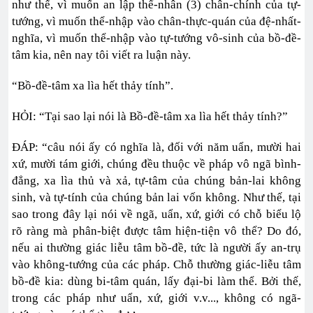
như thế, vì muốn an lập thể-nhân (3) chân-chính của tự-
tướng, vì muốn thể-nhập vào chân-thực-quán của đệ-nhất-
nghĩa, vì muốn thể-nhập vào tự-tướng vô-sinh của bồ-đề-
tâm kia, nên nay tôi viết ra luận này.
“Bồ-đề-tâm xa lìa hết thảy tính”.
HỎI: “Tại sao lại nói là Bồ-đề-tâm xa lìa hết thảy tính?”
ĐÁP: “câu nói ấy có nghĩa là, đối với năm uẩn, mười hai
xứ, mười tám giới, chúng đều thuộc về pháp vô ngã bình-
đẳng, xa lìa thủ và xả, tự-tâm của chúng bản-lai không
sinh, và tự-tính của chúng bản lai vốn không. Như thế, tại
sao trong đây lại nói về ngã, uẩn, xứ, giới có chỗ biểu lộ
rõ ràng mà phân-biệt được tâm hiện-tiện vô thể? Do đó,
nếu ai thường giác liễu tâm bồ-đề, tức là người ấy an-trụ
vào không-tướng của các pháp. Chỗ thường giác-liễu tâm
bồ-đề kia: dùng bi-tâm quán, lấy đại-bi làm thể. Bởi thế,
trong các pháp như uẩn, xứ, giới v.v..., không có ngã-