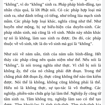
“không”, vì do “không” sinh ra. Pháp pháp bình-đẳng, tạo
nhân chịu quả, là lời Phật nói. Có các pháp hợp loại mà
sinh ra, như đánh trống có tiếng, như trồng lúa mạch sinh
mầm. Các pháp hợp loại khác, nghĩa cũng như thế. Như
huyễn như mộng, bị sự biểu-hiện của duyên-sinh. Các
pháp nhân sinh, mà cũng là vô sinh. Nhân này nhân khác
tự nó là không, làm sao sinh ra được. Do đó, các pháp
thuộc về vô sinh, tức là do vô sinh mà gọi là “không”.
Như nói về năm uẩn, tính của năm uẩn bình-đẳng. Hết
thảy các pháp cũng nên quán niệm như thế. Nếu nói là
“không”, là nói trong nghĩa như thực. Vì chỗ bị nói là
không ấy, thể của nó chẳng phải đứt đoạn. Trong thể
chẳng phải đứt đoạn ấy, thực cũng không thể nào tìm kiếm
được. Nói thể là không, không cũng không phải là thể.
Hiểu nó là không thực, sự tạo-tác là vô thường. Các
nghiệp, phiền-não chứa góp lại làm thể. Nghiệp ấy cũng từ
tâm sinh ra. Tâm không trụ, nghiệp làm sao có thể tạo
được. Tâm khoái-lạc là tính tịch-tĩnh. Tâm tịch-tĩnh kia