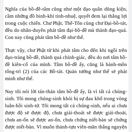
Nghĩa của bồ-đề-tâm cũng như một đạo quân dũng kiện,
cầm những đồ binh-khí tinh-nhuệ, quyết đem lại thắng lợi
trong cuộc chiến. Chư Phật, Thế-Tôn cùng chư Đại-bồ-tát,
đều do nhân-duyên phát tâm đại-bồ-đề mà thành đạo-quả.
Con nay cũng phát tâm bồ-đề như thế.
Thực vậy, chư Phật từ khi phát tâm cho đến khi ngồi trên
đạo-tràng bồ-đề, thành quả chính-giác, đều do nơi tâm bồ-
đề kiên-cố của mình. Tâm bồ-đề ấy, cũng là hành-môn
tổng-trì (2) của các Bồ-tát. Quán tưởng như thế sẽ phát
minh như thế.
Nay tôi nói lời tán-thán tâm bồ-đề ấy, là vì tất cả chúng-
sinh. Tôi mong chúng-sinh khỏi bị sự đau khổ trong vòng
luân-hồi sinh-tử. Tôi mong tất cả chúng-sinh, nếu ai chưa
được độ sẽ được độ, chưa giải-thoát sẽ được giải-thoát,
chưa an-ổn sẽ được an-ổn, chưa chứng niết-bàn sẽ chứng
được niết-bàn. Vì muốn thành-tựu viên-mãn thắng nguyện