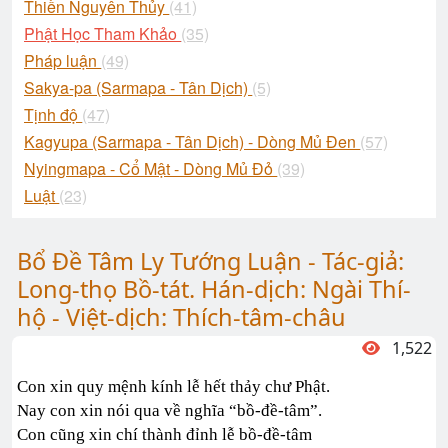
Thiền Nguyên Thủy
(41)
Phật Học Tham Khảo
(35)
Pháp luận
(49)
Sakya-pa (Sarmapa - Tân Dịch)
(5)
Tịnh độ
(47)
Kagyupa (Sarmapa - Tân Dịch) - Dòng Mủ Đen
(57)
Nyingmapa - Cổ Mật - Dòng Mủ Đỏ
(39)
Luật
(23)
Bổ Đề Tâm Ly Tướng Luận - Tác-giả:
Long-thọ Bồ-tát. Hán-dịch: Ngài Thí-
hộ - Việt-dịch: Thích-tâm-châu
1,522
Con xin quy mệnh kính lễ hết thảy chư Phật.
Nay con xin nói qua về nghĩa “bồ-đề-tâm”.
Con cũng xin chí thành đỉnh lễ bồ-đề-tâm