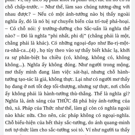
chỗ chấp-trước. – Như thế, làm sao chúng tương-ứng với
nhau được? – Nếu có một ảnh-tướng nào bị thấy ngoài
nghĩa ấy, đó là nó bị sự chuyển biến của trí-tuệ phá-hoại.
– Có chỗ nói: ý trưởng-dưỡng cho Sắc-uẩn là nghĩa thế
nào? – Đó là nghĩa “phi nhất, phi dị” (chẳng phải là một,
chẳng phải là khác). Có những ngoại-đạo như Ba-rị-một-
ra-nhã-ca...(4) , họ tùy theo vào sự thấy biết khác lạ, khởi
ra sự phân-biệt ba chiều (có, không, không có, không
không...). Nghĩa ấy không đúng. Như người trong mộng,
mơ thấy mình đang làm việc sát-hại, nhưng chỗ hành-
tướng tạo-tác là giả, không thực. Lại như có người mơ thấy
họ đang ở nơi tốt đẹp tối-thượng, nhưng sự thực, nơi chốn
ấy không phải là hành-tướng thù-thắng. Thế là nghĩa gì?
Nghĩa là, ánh sáng của THỨC đã phá hủy ảnh-tướng của
thủ, xả. Pháp của Thức như thế, làm gì còn có nghĩa ngoài
nào khác nữa. Cho nên, các pháp không có ngoại-nghĩa.
Chỗ biểu-hiện của hết thảy sắc-tướng, do ánh quang-minh
nơi tự-thức làm cho sắc-tướng soi tỏ. Ví như người ta thấy