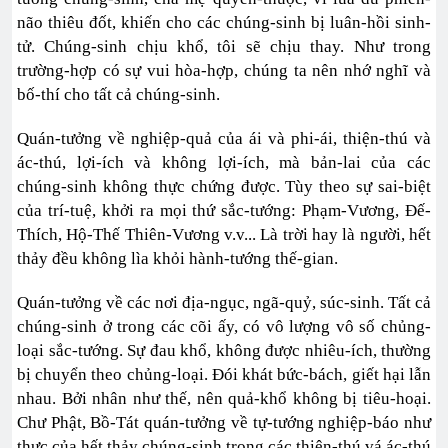
não thiêu đốt, khiến cho các chúng-sinh bị luân-hồi sinh-
tử. Chúng-sinh chịu khổ, tôi sẽ chịu thay. Như trong
trường-hợp có sự vui hòa-hợp, chúng ta nên nhớ nghĩ và
bố-thí cho tất cả chúng-sinh.
Quán-tưởng về nghiệp-quả của ái và phi-ái, thiện-thú và
ác-thú, lợi-ích và không lợi-ích, mà bản-lai của các
chúng-sinh không thực chứng được. Tùy theo sự sai-biệt
của trí-tuệ, khởi ra mọi thứ sắc-tướng: Phạm-Vương, Đế-
Thích, Hộ-Thế Thiên-Vương v.v... Là trời hay là người, hết
thảy đều không lìa khỏi hành-tướng thế-gian.
Quán-tưởng về các nơi địa-ngục, ngã-quỷ, súc-sinh. Tất cả
chúng-sinh ở trong các cõi ấy, có vô lượng vô số chủng-
loại sắc-tướng. Sự đau khổ, không được nhiêu-ích, thường
bị chuyển theo chủng-loại. Đói khát bức-bách, giết hại lẫn
nhau. Bởi nhân như thế, nên quả-khổ không bị tiêu-hoại.
Chư Phật, Bồ-Tát quán-tưởng về tự-tướng nghiệp-báo như
thực của hết thảy chúng-sinh trong các thiện-thú vá ác-thú