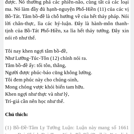
được. Nó thường phá các phiền-não, cùng tất cả các loại
ma. Nó làm đầy đủ hạnh-nguyện Phổ-Hiền (11) của các vị
Bồ-Tát. Tâm bồ-đề là chỗ hướng về của hết thảy pháp. Nói
lời chân-thực, lìa các hý-luận. Đây là hành-môn thanh-
tịnh của Bồ-Tát Phổ-Hiền, xa lìa hết thảy tướng. Đây xin
nói rõ như thế.
Tôi nay khen ngợi tâm bồ-đề,
Như Lưỡng-Túc-Tôn (12) chính nói ra.
Tâm bồ-đề ấy: tối tôn, thắng,
Người được phúc-báo cũng không lường.
Tôi đem phúc này cho chúng-sinh,
Mong chóng vược khỏi biển tam hữu.
Khen ngợi như thực và như lý,
Trí-giả cần nên học như thế.
Chú thích:
(1) Bồ-Đề-Tâm Ly Tướng Luận: Luận này mang số 1661