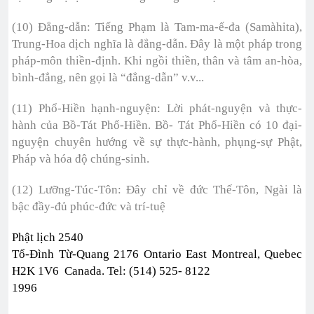
(10) Đẳng-dẫn: Tiếng Phạm là Tam-ma-ế-đa (Samàhita),
Trung-Hoa dịch nghĩa là đẳng-dẫn. Đây là một pháp trong
pháp-môn thiền-định. Khi ngồi thiền, thân và tâm an-hòa,
bình-đẳng, nên gọi là “đẳng-dẫn” v.v...
(11) Phổ-Hiền hạnh-nguyện: Lời phát-nguyện và thực-
hành của Bồ-Tát Phổ-Hiền. Bồ- Tát Phổ-Hiền có 10 đại-
nguyện chuyên hướng về sự thực-hành, phụng-sự Phật,
Pháp và hóa độ chúng-sinh.
(12) Lưỡng-Túc-Tôn: Đây chỉ về đức Thế-Tôn, Ngài là
bậc đầy-đủ phúc-đức và trí-tuệ
Phật lịch 2540
Tổ-Đình Từ-Quang 2176 Ontario East Montreal, Quebec
H2K 1V6 Canada. Tel: (514) 525- 8122
1996