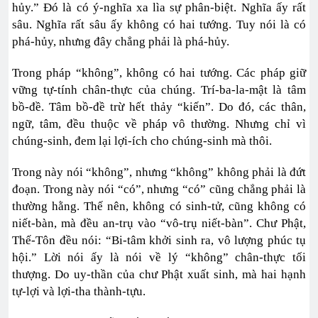
hủy.” Đó là có ý-nghĩa xa lìa sự phân-biệt. Nghĩa ấy rất
sâu. Nghĩa rất sâu ấy không có hai tướng. Tuy nói là có
phá-hủy, nhưng đây chẳng phải là phá-hủy.
Trong pháp “không”, không có hai tướng. Các pháp giữ
vững tự-tính chân-thực của chúng. Trí-ba-la-mật là tâm
bồ-đề. Tâm bồ-đề trừ hết thảy “kiến”. Do đó, các thân,
ngữ, tâm, đều thuộc về pháp vô thường. Nhưng chỉ vì
chúng-sinh, đem lại lợi-ích cho chúng-sinh mà thôi.
Trong này nói “không”, nhưng “không” không phải là đứt
đoạn. Trong này nói “có”, nhưng “có” cũng chẳng phải là
thường hằng. Thế nên, không có sinh-tử, cũng không có
niết-bàn, mà đều an-trụ vào “vô-trụ niết-bàn”. Chư Phật,
Thế-Tôn đều nói: “Bi-tâm khởi sinh ra, vô lượng phúc tụ
hội.” Lời nói ấy là nói về lý “không” chân-thực tối
thượng. Do uy-thần của chư Phật xuất sinh, mà hai hạnh
tự-lợi và lợi-tha thành-tựu.