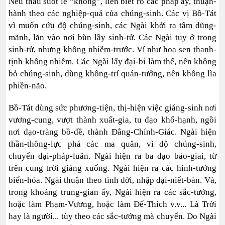
Nếu thấu suốt lẽ “không”, liền biết rõ các pháp ấy, thuận-
hành theo các nghiệp-quả của chúng-sinh. Các vị Bồ-Tát
vì muốn cứu độ chúng-sinh, các Ngài khởi ra tâm dũng-
mãnh, lăn vào nơi bùn lầy sinh-tử. Các Ngài tuy ở trong
sinh-tử, nhưng không nhiễm-trước. Ví như hoa sen thanh-
tịnh không nhiễm. Các Ngài lấy đại-bi làm thể, nên không
bỏ chúng-sinh, dùng không-trí quán-tưởng, nên không lìa
phiền-não.
Bồ-Tát dùng sức phương-tiện, thị-hiện việc giáng-sinh nơi
vương-cung, vượt thành xuất-gia, tu đạo khổ-hạnh, ngồi
nơi đạo-tràng bồ-đề, thành Đẳng-Chính-Giác. Ngài hiện
thần-thông-lực phá các ma quân, vì độ chúng-sinh,
chuyển đại-pháp-luân. Ngài hiện ra ba đạo bảo-giai, từ
trên cung trời giáng xuống. Ngài hiện ra các hình-tướng
biến-hóa. Ngài thuận theo tình đời, nhập đại-niết-bàn. Và,
trong khoảng trung-gian ấy, Ngài hiện ra các sắc-tướng,
hoặc làm Phạm-Vương, hoặc làm Đế-Thích v.v... Là Trời
hay là người... tùy theo các sắc-tướng mà chuyển. Do Ngài