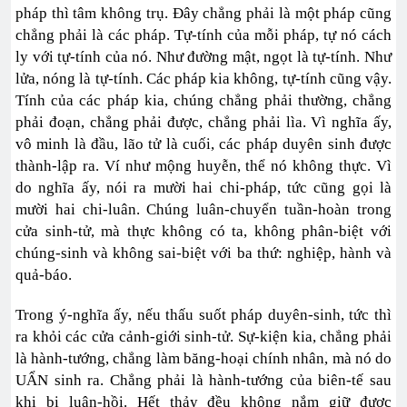
pháp thì tâm không trụ. Đây chẳng phải là một pháp cũng
chẳng phải là các pháp. Tự-tính của mỗi pháp, tự nó cách
ly với tự-tính của nó. Như đường mật, ngọt là tự-tính. Như
lửa, nóng là tự-tính. Các pháp kia không, tự-tính cũng vậy.
Tính của các pháp kia, chúng chẳng phải thường, chẳng
phải đoạn, chẳng phải được, chẳng phải lìa. Vì nghĩa ấy,
vô minh là đầu, lão tử là cuối, các pháp duyên sinh được
thành-lập ra. Ví như mộng huyễn, thể nó không thực. Vì
do nghĩa ấy, nói ra mười hai chi-pháp, tức cũng gọi là
mười hai chi-luân. Chúng luân-chuyển tuần-hoàn trong
cửa sinh-tử, mà thực không có ta, không phân-biệt với
chúng-sinh và không sai-biệt với ba thứ: nghiệp, hành và
quả-báo.
Trong ý-nghĩa ấy, nếu thấu suốt pháp duyên-sinh, tức thì
ra khỏi các cửa cảnh-giới sinh-tử. Sự-kiện kia, chẳng phải
là hành-tướng, chẳng làm băng-hoại chính nhân, mà nó do
UẨN sinh ra. Chẳng phải là hành-tướng của biên-tế sau
khi bị luân-hồi. Hết thảy đều không nắm giữ được