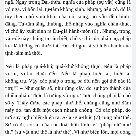
ngã. Ngay trong Đại-thừa, nghĩa của pháp (sự vật) cũng là
vô ngã, vì bổn lai, tự-tâm không sinh. Nhưng, nếu có, đó là
tùy theo chỗ sinh-khởi của nó, song, nó vẫn đều bình-
đẳng. Tự-tâm tăng thượng, thể-nhập vào nghĩa chân-thực,
vì chỗ ấy xuất sinh ra Du-già hành-môn (6) . Nhưng, trong
vấn-đề này chúng ta cần biết, chỗ y-chỉ của pháp nọ, pháp
kia là không có thực-thể. Đó chỉ gọi là sự hiện-hành của
tịnh-tâm mà thôi.
Nếu là pháp quá-khứ, quá-khứ không thực. Nếu là pháp
vị-lai, vị-lai chưa đến. Nếu là pháp hiện-tại, hiện-tại
không trụ. Vậy, các pháp ở trong ba đời nên gọi thế nào là
“trụ”? – Như quân số, như rừng cây, do sự hợp thành của
nhiều pháp. Thức là tướng vô-ngã. Thức chẳng phải là chỗ
sở-y. Thấy được các pháp như thế, chúng cũng như đám
mây đỏ, tan diệt một cách nhanh chóng. Có các pháp, do
nơi suy nghĩ biến-hiện ra. A-lại-gia-thức (7) cũng như thế.
Sự có đi, có lại của các loài hữu-tình, vì “pháp nhĩ như
thị” (sự vật như thế là như thế). Ví như biển lớn, mọi dòng