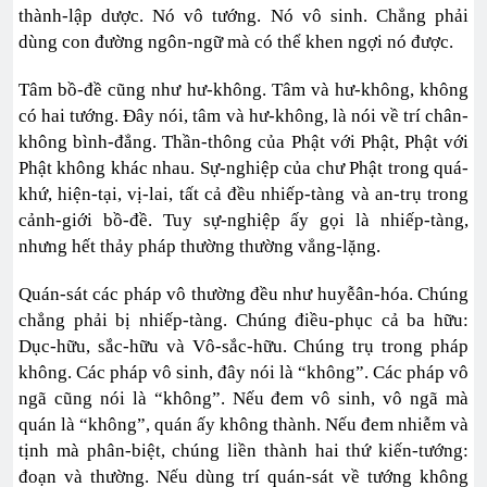
thành-lập dược. Nó vô tướng. Nó vô sinh. Chẳng phải
dùng con đường ngôn-ngữ mà có thể khen ngợi nó được.
Tâm bồ-đề cũng như hư-không. Tâm và hư-không, không
có hai tướng. Đây nói, tâm và hư-không, là nói về trí chân-
không bình-đẳng. Thần-thông của Phật với Phật, Phật với
Phật không khác nhau. Sự-nghiệp của chư Phật trong quá-
khứ, hiện-tại, vị-lai, tất cả đều nhiếp-tàng và an-trụ trong
cảnh-giới bồ-đề. Tuy sự-nghiệp ấy gọi là nhiếp-tàng,
nhưng hết thảy pháp thường thường vẳng-lặng.
Quán-sát các pháp vô thường đều như huyễân-hóa. Chúng
chẳng phải bị nhiếp-tàng. Chúng điều-phục cả ba hữu:
Dục-hữu, sắc-hữu và Vô-sắc-hữu. Chúng trụ trong pháp
không. Các pháp vô sinh, đây nói là “không”. Các pháp vô
ngã cũng nói là “không”. Nếu đem vô sinh, vô ngã mà
quán là “không”, quán ấy không thành. Nếu đem nhiễm và
tịnh mà phân-biệt, chúng liền thành hai thứ kiến-tướng:
đoạn và thường. Nếu dùng trí quán-sát về tướng không