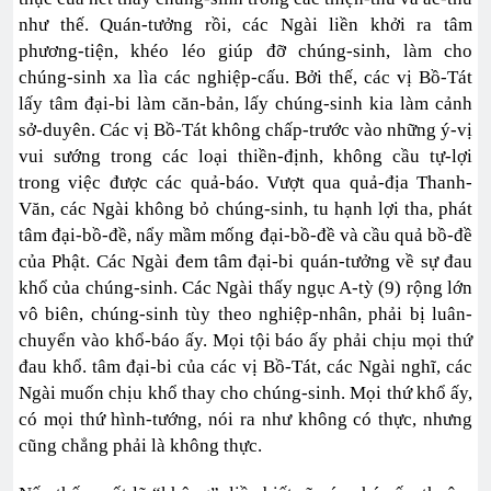
như thế. Quán-tưởng rồi, các Ngài liền khởi ra tâm
phương-tiện, khéo léo giúp đỡ chúng-sinh, làm cho
chúng-sinh xa lìa các nghiệp-cấu. Bởi thế, các vị Bồ-Tát
lấy tâm đại-bi làm căn-bản, lấy chúng-sinh kia làm cảnh
sở-duyên. Các vị Bồ-Tát không chấp-trước vào những ý-vị
vui sướng trong các loại thiền-định, không cầu tự-lợi
trong việc được các quả-báo. Vượt qua quả-địa Thanh-
Văn, các Ngài không bỏ chúng-sinh, tu hạnh lợi tha, phát
tâm đại-bồ-đề, nẩy mầm mống đại-bồ-đề và cầu quả bồ-đề
của Phật. Các Ngài đem tâm đại-bi quán-tưởng về sự đau
khổ của chúng-sinh. Các Ngài thấy ngục A-tỳ (9) rộng lớn
vô biên, chúng-sinh tùy theo nghiệp-nhân, phải bị luân-
chuyển vào khổ-báo ấy. Mọi tội báo ấy phải chịu mọi thứ
đau khổ. tâm đại-bi của các vị Bồ-Tát, các Ngài nghĩ, các
Ngài muốn chịu khổ thay cho chúng-sinh. Mọi thứ khổ ấy,
có mọi thứ hình-tướng, nói ra như không có thực, nhưng
cũng chẳng phải là không thực.