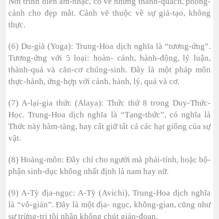
Nơi trình diễn âm-nhạc, có vẽ những thành-quách, phong-
cảnh cho đẹp mắt. Cảnh vẽ thuộc về sự giả-tạo, không
thực.
(6) Du-già (Yoga): Trung-Hoa dịch nghĩa là “tương-ứng”.
Tương-ứng với 5 loại: hoàn- cảnh, hành-động, lý luận,
thành-quả và căn-cơ chúng-sinh. Đây là một pháp môn
thực-hành, ứng-hợp với cảnh, hành, lý, quả và cơ.
(7) A-lại-gia thức (Alaya): Thức thứ 8 trong Duy-Thức-
Học. Trung-Hoa dịch nghĩa là “Tạng-thức”, có nghĩa là
Thức này hàm-tàng, hay cất giữ tất cả các hạt giống của sự
vật.
(8) Hoàng-môn: Đây chỉ cho người mà phái-tính, hoặc bộ-
phận sinh-dục không nhất định là nam hay nữ.
(9) A-Tỳ địa-ngục: A-Tỳ (Avichi), Trung-Hoa dịch nghĩa
là “vô-gián”. Đây là một địa- ngục, không-gian, cũng như
sự trừng-trị tội nhân không chút gián-đoạn.