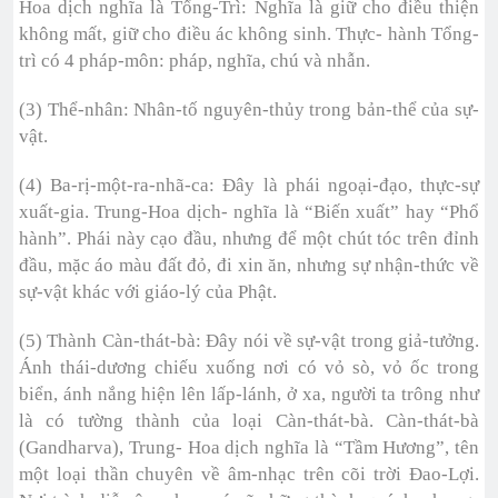
Hoa dịch nghĩa là Tổng-Trì: Nghĩa là giữ cho điều thiện
không mất, giữ cho điều ác không sinh. Thực- hành Tổng-
trì có 4 pháp-môn: pháp, nghĩa, chú và nhẫn.
(3) Thể-nhân: Nhân-tố nguyên-thủy trong bản-thể của sự-
vật.
(4) Ba-rị-một-ra-nhã-ca: Đây là phái ngoại-đạo, thực-sự
xuất-gia. Trung-Hoa dịch- nghĩa là “Biến xuất” hay “Phổ
hành”. Phái này cạo đầu, nhưng để một chút tóc trên đỉnh
đầu, mặc áo màu đất đỏ, đi xin ăn, nhưng sự nhận-thức về
sự-vật khác với giáo-lý của Phật.
(5) Thành Càn-thát-bà: Đây nói về sự-vật trong giả-tưởng.
Ánh thái-dương chiếu xuống nơi có vỏ sò, vỏ ốc trong
biển, ánh nắng hiện lên lấp-lánh, ở xa, người ta trông như
là có tường thành của loại Càn-thát-bà. Càn-thát-bà
(Gandharva), Trung- Hoa dịch nghĩa là “Tầm Hương”, tên
một loại thần chuyên về âm-nhạc trên cõi trời Đao-Lợi.