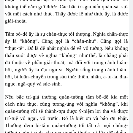
không thể nắm giữ được. Các bậc trí-giả nến quán-sát sự-
vật một cách như thực. Thấy được lẽ như thực ấy, là được
giải-thoát.
Tâm bồ-đề ấy là sự chân-thực tối thượng. Nghĩa chân-thực
ấy là “không”. Cũng gọi là “chân-như”. Cũng gọi là
“thực-tế”. Đó là đệ nhất nghĩa đế về vô tướng. Nếu không
thấu suốt được về nghĩa “không” như thế, là chẳng phải
đã thuộc về phần giải-thoát, mà đối với trong cảnh luân-
hồi, người ấy là đại-ngu-si. Người sống trong cảnh luân-
hồi, bị luân-chuyển trong sáu thú: thiên, nhân, a-tu-la, địa-
ngục, ngã-quỷ và súc-sinh.
Nếu bậc trí-giả thường quán-tưởng tâm bồ-đề kia một
cách như thực, cùng tương-ứng với nghĩa “không”, khi
quán-tưởng rồi sẽ thành-tựu được ý-niệm lợi tha và được
trí-tuệ vô ngại, vô trước. Đó là biết ơn và báo ơn Phật.
Thường đem bi-tâm quán-tưởng tới tất cả mọi chủng-
tướng chúng-sinh, cha mẹ quyến-thuộc, vì lửa dữ phiền-