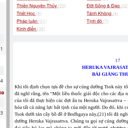
Thiền Nguyên Thủy
(20)
Đời Sống & Đạo
(22
Triết Học
(8)
Tánh Không
(4)
Pháp luận
(21)
Tịnh độ
(7)
Kinh điển
(35)
21
17
HERUKA VAJRASAT
BÀI GIẢNG TH
04
Khi tôi định chọn tựa đề cho sự cúng dường Tsok này tô
oa
đã nghĩ rằng, tên “Một liều thuốc giải độc cho các địa n
của tôi đã thực hiện các đợt ẩn tu Heruka Vajrasattva –
hóa tất cả năng lực bất tịnh của một người. Do đó, khi 
03
Tsok dưới tán cây bồ đề ở Bodhgaya này,(21) tôi đã ngh
dường Heruka Vajrasattva. Chúng ta gọi sự cúng dường
đại tiệc hỷ lạc mà chúng ta mời đến từ mươi phương c