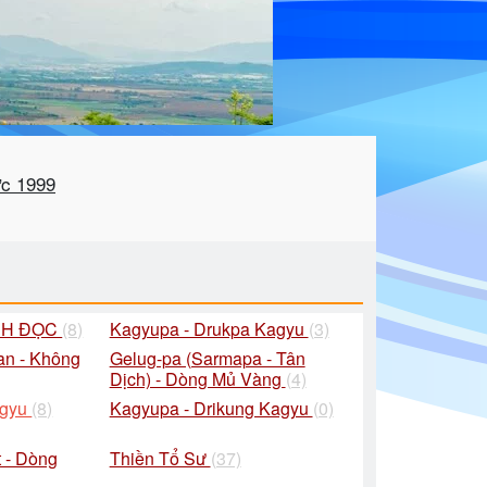
ức 1999
CH ĐỌC
(8)
Kagyupa - Drukpa Kagyu
(3)
an - Không
Gelug-pa (Sarmapa - Tân
Dịch) - Dòng Mủ Vàng
(4)
agyu
(8)
Kagyupa - Drikung Kagyu
(0)
 - Dòng
Thiền Tổ Sư
(37)