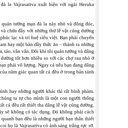
đà la Vajrasattva xuất hiện với ngài Heruka
ẽ quán tưởng mạn đà la này nhỏ và đông đúc,
 và chứa đầy với những thứ lễ vật cúng dường
 phúc lạc và trí huệ siêu việt. Bạn phải chuyển
 cam hay một bàn đầy thức ăn – thành ra những
am, táo, vân vân. Đôi khi tôi quán tưởng và dâng
 dường tốt hơn nhiều so với các chợ rau nhỏ ở
 bạn phải vô lượng. Ngay cả nếu bạn đang dâng
 của năm giác quan tất cả đều ở trong bản tánh
ình hay những người khác thì rất bình phàm.
chúng ta tự cho mình là một con người thống
t cả đều rất thiết tha dâng lễ vật cúng dường.
y sẽ không có tác dụng. Đó không phải cách
ở quanh bạn đều là những người bạn thân thiết
oi họ là Vajrasattva có ánh sáng trắng rực rỡ.