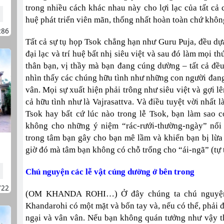
trong nhiều cách khác nhau này cho lợi lạc của tất cả 
huệ phát triển viên mãn, thống nhất hoàn toàn chứ không
286
Tất cả sự tụ họp Tsok chẳng hạn như Guru Puja, đều dựa
đại lạc và trí huệ bất nhị siêu việt và sau đó làm mọi t
thân bạn, vị thầy mà bạn đang cúng dường – tất cả đều
nhìn thấy các chúng hữu tình như những con người đang
vân. Mọi sự xuất hiện phải trông như siêu việt và gợi lê
cả hữu tình như là Vajrasattva. Và điều tuyệt vời nhất 
Tsok hay bất cứ lúc nào trong lễ Tsok, bạn làm sao 
không cho những ý niệm “rác-rưới-thường-ngày” nổi
trong tâm bạn gây cho bạn mê lầm và khiến bạn bị lừa 
giờ đó mà tâm bạn không có chỗ trống cho “ái-ngã” (tự 
Chú nguyện các lễ vật cúng dường ở bên trong
722
(OM KHANDA ROHI…) Ở đây chúng ta chú nguyện 
Khandarohi có một mặt và bốn tay và, nếu có thể, phải đ
ngại và vân vân. Nếu bạn không quán tưởng như vậy th