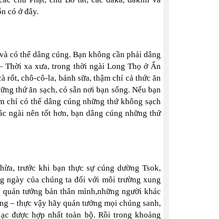
n có ở đây.
k và có thể dâng cúng. Bạn không cần phải dâng
– Thời xa xưa, trong thời ngài Long Thọ ở Ấn
 rốt, chô-cô-la, bánh sữa, thậm chí cả thức ăn
những thứ ăn sạch, có sẵn nơi bạn sống. Nếu bạn
ậm chí có thể dâng cúng những thứ không sạch
ác ngài nên tốt hơn, bạn dâng cúng những thứ
hừa, trước khi bạn thực sự cúng dường Tsok,
ng ngày của chúng ta đối với môi trường xung
ãy quán tưởng bản thân mình,những người khác
ng – thực vậy hãy quán tưởng mọi chúng sanh,
 lạc được hợp nhất toàn bộ. Rồi trong khoảng