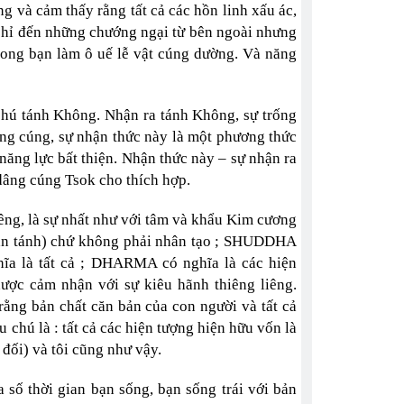
g và cảm thấy rằng tất cả các hồn linh xấu ác,
 chỉ đến những chướng ngại từ bên ngoài nhưng
trong bạn làm ô uế lễ vật cúng dường. Và năng
ú tánh Không. Nhận ra tánh Không, sự trống
ng cúng, sự nhận thức này là một phương thức
năng lực bất thiện. Nhận thức này – sự nhận ra
 dâng cúng Tsok cho thích hợp.
ng, là sự nhất như với tâm và khẩu Kim cương
bản tánh) chứ không phải nhân tạo ; SHUDDHA
ĩa là tất cả ; DHARMA có nghĩa là các hiện
dược cảm nhận với sự kiêu hãnh thiêng liêng.
rằng bản chất căn bản của con người và tất cả
 chú là : tất cả các hiện tượng hiện hữu vốn là
 đối) và tôi cũng như vậy.
 số thời gian bạn sống, bạn sống trái với bản