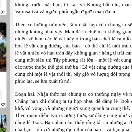
không trước mặt bạn, từ Lạc và Không bất nhị, mạn 
Vajrasattva và người phối ngẫu ở giữa mạn đà la.
991
Theo xu hướng tự nhiên, tâm chật hẹp của chúng ta s
nhưng không phải vậy. Mạn đà la chiếm cả không gian
nhiều vô hạn, các lễ vật này ở trong bản chất là cam lồ
hóa lễ vật cúng dường của bạn – có thể chỉ là một trái
lễ vật nhiều vô hạn tràn đầy không gian : hàng tỉ trái c
cúng một siêu thị Tây phương rất lớn – một lễ vật cúng
các nước thuộc thế giới thứ ba ! Lễ vật cúng dường của
cúng chỉ một lễ vật thôi thì bây giờ vô lượng đối tượng
phúc lạc, sẽ lưu xuất từ nó.
Đoạn hai. Nhận thức mà chúng ta có thường ngày về m
Chẳng hạn khi chúng ta tụ hợp nhau để dâng lễ Tsok 
782
khổ, vô vọng, và những người xung quanh ta cũng thế, tấ
Theo quan điểm Kim Cương thừa, sự dâng cúng như vậ
dâng lễ Tsok. Bạn phải cảm thấy rằng tất cả những ai 
của bạn – dù với những địch thủ của bạn – và bạn phải c