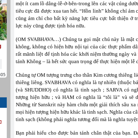
một ít cam lồ dâng-lễ-ở-bên-trong lên các vật cúng dườn
tiêu cực đã được xua tan hết. “Hồn linh” không chỉ ám
cũng ám chỉ cho bất kỳ năng lực tiêu cực bất thiện ở 
lực này cũng được tịnh hóa nữa.
(OM SVABHAVA…) Chúng ta gọi mật chú này là mật ch
g
không, không có hiện hữu nội tại của các thực phẩm dâ
rất mãnh liệt để tịnh hóa các khởi niệm thường ngày và 
tánh Không – là hết sức quan trọng để thực hiện một lễ
305
Chủng tự OM tượng trưng cho thân Kim cương thiêng liê
thiêng liêng. SVABHAVA có nghĩa là tự nhiên (thuộc 
(và SHUDDHO) có nghĩa là tinh sạch ; SARVA có ngh
tượng hiện hữu ; và HAM có nghĩa là “tôi là” và sẽ 
Những từ Sanskrit này hàm chứa một giải thích sâu xa 
mọi hiện tượng hiện hữu khác là tinh sạch. Nghĩa của câu
tinh sạch (không phải nghĩa tương đối mà là nghĩa tuyệt
c
Bạn phải hiểu cho được bản tánh chân thật của bạn. Đa