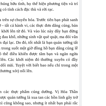
chúng hữu tình, họ thể hiện phương tiện và trí
 có tính cách đặc thù và rời rạc.
 trên sự chuyển hóa. Trước tiên bạn phát sanh
hứ – tất cả hành vi, các thực đơn dâng cúng, bản
 khởi lên từ đó. Và vào lúc này đây bạn đừng
 đau khổ, những sinh vật què quặt, ma đói vân
n đại lạc. Do đó, tốt nhất là bạn quán tưởng tất
là trong suốt một giờ đồng hồ bạn dâng cúng lễ
có thể điều khiển được tâm bạn và ngăn ngừa
 lên. Các khởi niệm đó thường xuyên có đầy
dối mãi. Tuyệt vời biết bao nếu chỉ trong một
thương xót) nổi lên.
các thực phẩm cúng dường. Vị Hóa Thần
ược quán tưởng là xua tan các hồn linh gây trở
ì cũng không sao, nhưng ít nhất bạn phải rắc