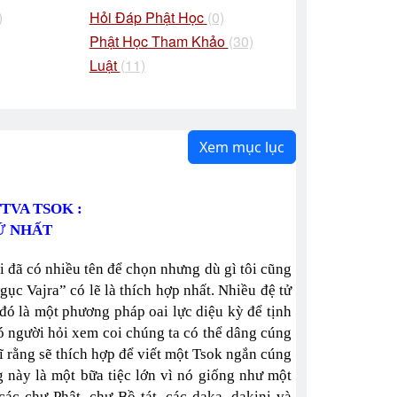
)
Hỏi Đáp Phật Học
(0)
Phật Học Tham Khảo
(30)
Luật
(11)
Xem mục lục
TVA TSOK :
Ứ NHẤT
i đã có nhiều tên để chọn nhưng dù gì tôi cũng
gục Vajra” có lẽ là thích hợp nhất. Nhiều đệ tử
 đó là một phương pháp oai lực diệu kỳ để tịnh
có người hỏi xem coi chúng ta có thể dâng cúng
ĩ rằng sẽ thích hợp để viết một Tsok ngắn cúng
 này là một bữa tiệc lớn vì nó giống như một
ác chư Phật, chư Bồ tát, các daka, dakini và