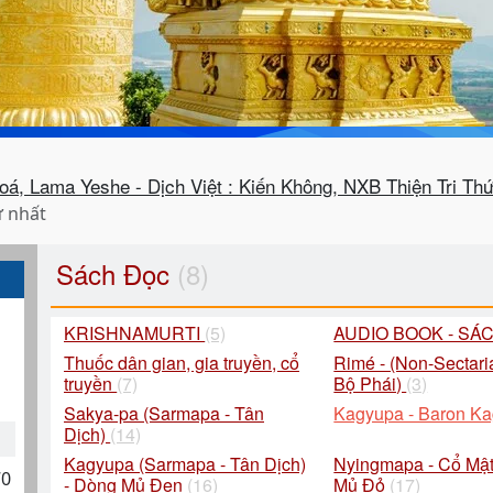
, Lama Yeshe - Dịch Việt : Kiến Không, NXB Thiện Tri Th
ứ nhất
Sách Đọc
(8)
KRISHNAMURTI
(5)
AUDIO BOOK - SÁ
Thuốc dân gian, gia truyền, cổ
Rimé - (Non-Sectari
truyền
(7)
Bộ Phái)
(3)
Sakya-pa (Sarmapa - Tân
Kagyupa - Baron K
Dịch)
(14)
Kagyupa (Sarmapa - Tân Dịch)
Nyingmapa - Cổ Mật
70
- Dòng Mủ Đen
(16)
Mủ Đỏ
(17)