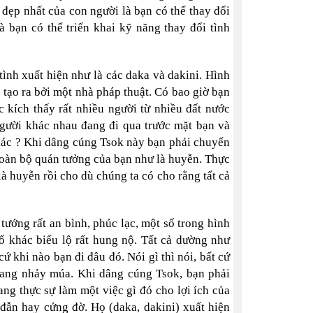
đẹp nhất của con người là bạn có thể thay đổi
 bạn có thể triển khai kỹ năng thay đổi tình
 tình xuất hiện như là các daka và dakini. Hình
tạo ra bởi một nhà pháp thuật. Có bao giờ bạn
 kích thấy rất nhiều người từ nhiều đất nước
người khác nhau đang đi qua trước mặt bạn và
iác ? Khi dâng cúng Tsok này bạn phải chuyển
i toàn bộ quán tưởng của bạn như là huyễn. Thực
là huyễn rồi cho dù chúng ta có cho rằng tất cả
ướng rất an bình, phúc lạc, một số trong hình
số khác biểu lộ rất hung nộ. Tất cả dường như
 khi nào bạn đi đâu đó. Nói gì thì nói, bất cứ
 đang nhảy múa. Khi dâng cúng Tsok, bạn phải
ang thực sự làm một việc gì đó cho lợi ích của
đẫn hay cứng đờ. Họ (daka, dakini) xuất hiện