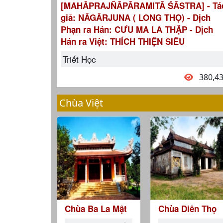
[MAHĀPRAJÑĀPĀRAMITĀ ŚĀSTRA] - Tá
giả: NĀGĀRJUNA ( LONG THỌ) - Dịch
Phạn ra Hán: CƯU MA LA THẬP - Dịch
Hán ra Việt: THÍCH THIỆN SIÊU
Triết Học
380,4
Chùa Việt
Chùa Ba La Mật
Chùa Diên Thọ