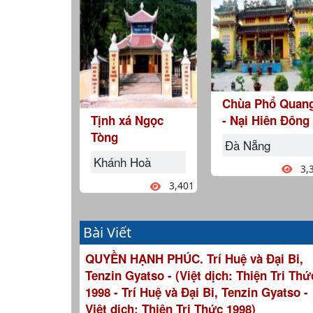
Chùa Phổ Quan
Tịnh xá Ngọc
- Nại Hiên Đông
Tòng
Đà Nẵng
Khánh Hoà
3,
3,401
Bài Viết
QUYỀN HẠNH PHÚC. Trí Huệ và Đại Bi,
Tenzin Gyatso - (Việt dịch: Thiện Tri Thứ
1998 - Trí Huệ và Đại Bi, Tenzin Gyatso -
Việt dịch: Thiện Tri Thức 1998)