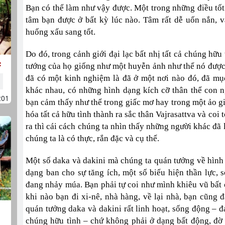
Bạn có thể làm như vậy được. Một trong những điều tốt 
tâm bạn được ở bất kỳ lúc nào. Tâm rất dễ uốn nắn, và
huống xấu sang tốt.
Do đó, trong cảnh giới đại lạc bất nhị tất cả chúng hữu
c
tướng của họ giống như một huyễn ảnh như thể nó được 
đã có một kinh nghiệm là đã ở một nơi nào đó, đã mục
khác nhau, có những hình dạng kích cỡ thân thể con 
201
bạn cảm thấy như thể trong giấc mơ hay trong một ảo g
hóa tất cả hữu tình thành ra sắc thân Vajrasattva và co
ra thì cái cách chúng ta nhìn thấy những người khác đã 
chúng ta là có thực, rắn đặc và cụ thể.
Một số daka và dakini mà chúng ta quán tưởng về hình t
dạng ban cho sự tăng ích, một số biểu hiện thần lực, 
đang nhảy múa. Bạn phải tự coi như mình khiêu vũ bất cứ
khi nào bạn đi xi-nê, nhà hàng, về lại nhà, bạn cũng
quán tưởng daka và dakini rất linh hoạt, sống động – đ
chúng hữu tình – chứ không phải ở dạng bất động, đờ 