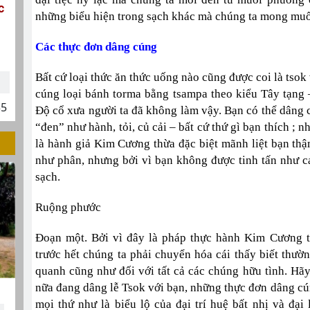
c
những biểu hiện trong sạch khác mà chúng ta mong muố
Các thực đơn dâng cúng
Bất cứ loại thức ăn thức uống nào cũng được coi là tso
cúng loại bánh torma bằng tsampa theo kiểu Tây tạng 
35
Độ cổ xưa người ta đã không làm vậy. Bạn có thể dâng cà
“đen” như hành, tỏi, củ cải – bất cứ thứ gì bạn thích ; 
là hành giả Kim Cương thừa đặc biệt mãnh liệt bạn th
như phân, nhưng bởi vì bạn không được tinh tấn như c
sạch.
Ruộng phước
Đoạn một. Bởi vì đây là pháp thực hành Kim Cương t
trước hết chúng ta phải chuyển hóa cái thấy biết thườ
quanh cũng như đối với tất cả các chúng hữu tình. H
nữa đang dâng lễ Tsok với bạn, những thực đơn dâng cú
mọi thứ như là biểu lộ của đại trí huệ bất nhị và đại