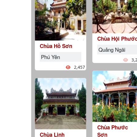
Chùa Hội Phướ
Chùa Hồ Sơn
Quảng Ngãi
Phú Yên
3,
2,457
Chùa Phước
Chùa Linh
Sơn