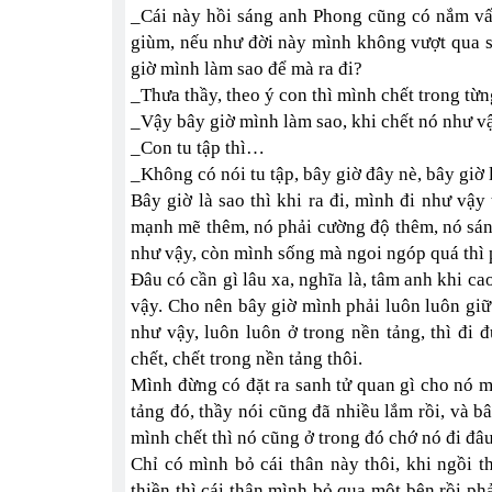
_Cái này hồi sáng anh Phong cũng có nắm vấ
giùm, nếu như đời này mình không vượt qua s
giờ mình làm sao để mà ra đi?
_Thưa thầy, theo ý con thì mình chết trong từng
_Vậy bây giờ mình làm sao, khi chết nó như v
_Con tu tập thì…
_Không có nói tu tập, bây giờ đây nè, bây giờ 
Bây giờ là sao thì khi ra đi, mình đi như vậ
mạnh mẽ thêm, nó phải cường độ thêm, nó sáng
như vậy, còn mình sống mà ngoi ngóp quá thì 
Đâu có cần gì lâu xa, nghĩa là, tâm anh khi ca
vậy. Cho nên bây giờ mình phải luôn luôn giữ
như vậy, luôn luôn ở trong nền tảng, thì đi 
chết, chết trong nền tảng thôi.
Mình đừng có đặt ra sanh tử quan gì cho nó mệ
tảng đó, thầy nói cũng đã nhiều lắm rồi, và b
mình chết thì nó cũng ở trong đó chớ nó đi đâ
Chỉ có mình bỏ cái thân này thôi, khi ngồi t
thiền thì cái thân mình bỏ qua một bên rồi phả