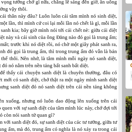
t vọng tưởng chớ gì nữa, chẳng lẽ sáng đến giờ, ăn uống
ưởng vậy thôi.
cái thân này đâu? Luôn luôn cái tâm mình nó sinh diệt,
một lần, thì mình cứ coi lại mỗi lần nó chết là gì, mỗi lần
 sanh kia; bây giờ mình nói tới cái chết nè: giữa cái diệt
diệt này và cái sinh của ông Đăng nào đó gọi là trung ấm;
mất; trước khi nó diệt rồi, nó chờ một giây phát sanh ra,
anh đó gọi là trung ấm, thì trong trung ấm đó vẫn là bản
 thế thôi. Nên nhớ, là tâm mình mỗi ngày nó sanh diệt,
t đó nó nằm trên nền tảng bất sanh bất diệt.
để thấy cái chuyện sanh diệt là chuyên thường, đâu có
t mới có sanh diệt, chớ thật ra một ngày mình sanh diệt
hưng sanh diệt đó nó sanh diệt trên cái nền tảng không
ên xuống, nhưng nó luôn dao động lên xuống trên cái
 quen với sự sanh diệt của tâm mình lúc này, chớ đợi tới
đó còn nói sanh tử quan gì?
với sanh diệt đó, sự sanh diệt của các tư tưởng, giữa tư
rung ấm, mà đó, trung ấm có nghĩa là nó xảy ra trong cái