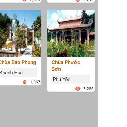
Chùa Bảo Phong
Chùa Phước
Sơn
Khánh Hoà
Phú Yên
1,967
3,286