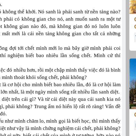
.
ó không thể khởi. Nó sanh là phải sanh từ nền tảng nào?
h phải có không gian cho nó, anh muốn sanh ra một tư
một không gian nào đó, mà không gian đó nó luôn luôn
 mất mới là cái nền tảng không gian cho tất cả những
ông đợi tới chết mình mới lo mà bây giờ mình phải coi
thí nghiệm biết bao nhiêu lần sống chết. Mình cứ thí
iệc đó nhiều hơn, rồi một chập mình thấy việc đó là bình
à mình thoát khỏi sống chết, phải không?
 là cơ hội cho mình biết bao nhiêu lần, đó là cơ hội làm
lớn nhất, là một ngày mình sống rất nhiều lần sanh diệt.
diệt trên cái gì? Và từ cái diệt này qua cái sanh kia nó
 gì, phải không? Trung ấm nó hiển lộ rất rõ ràng! Vấn đề
 đó.
u như mình chăm lo, mình gọi là biết học, thì mình thấy
 diệt như vậy là mình chứng nghiệm cái chết, phải không?
 chớ gì nữa, biết cái chết của mình ở tư tưởng, bữa nào nó