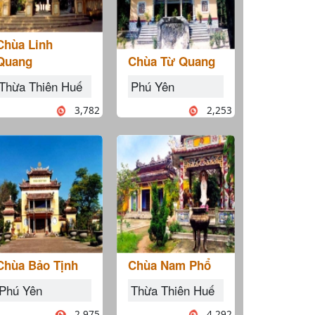
Chùa Linh
Quang
Chùa Từ Quang
Thừa Thiên Huế
Phú Yên
3,782
2,253
Chùa Bảo Tịnh
Chùa Nam Phổ
Phú Yên
Thừa Thiên Huế
2,975
4,292