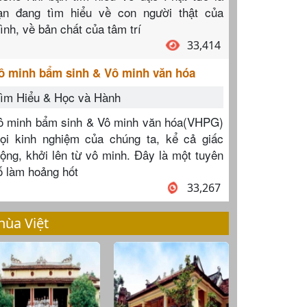
ạn đang tìm hiểu về con người thật của
ình, về bản chất của tâm trí
33,414
ô minh bẩm sinh & Vô minh văn hóa
ìm Hiểu & Học và Hành
ô minh bẩm sinh & Vô minh văn hóa(VHPG)
ọi kinh nghiệm của chúng ta, kể cả giấc
ộng, khởi lên từ vô minh. Đây là một tuyên
ố làm hoảng hốt
33,267
hùa Việt