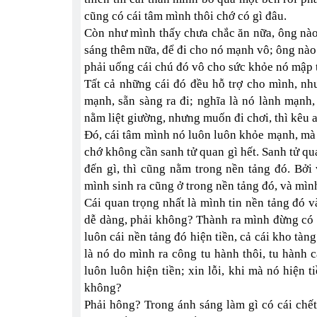
cũng có cái tâm mình thôi chớ có gì đâu.
Còn như mình thấy chưa chắc ăn nữa, ông nào
sáng thêm nữa, để đi cho nó mạnh vô; ông nào 
phải uống cái chú đó vô cho sức khỏe nó mập 
Tất cả những cái đó đều hỗ trợ cho mình, nh
mạnh, sẵn sàng ra đi; nghĩa là nó lành mạnh
nằm liệt giường, nhưng muốn đi chơi, thì kêu a
Đó, cái tâm mình nó luôn luôn khỏe mạnh, mà
chớ không cần sanh tử quan gì hết. Sanh tử qu
đến gì, thì cũng nằm trong nền tảng đó. Bởi 
mình sinh ra cũng ở trong nền tảng đó, và mìn
Cái quan trọng nhất là mình tin nền tảng đó v
dễ dàng, phải không? Thành ra mình đừng có b
luôn cái nền tảng đó hiện tiền, cả cái kho tàn
là nó do mình ra công tu hành thôi, tu hành 
luôn luôn hiện tiền; xin lỗi, khi mà nó hiện t
không?
Phải hông? Trong ánh sáng làm gì có cái chết