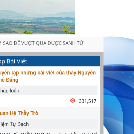
M SAO ĐỂ VƯỢT QUA ĐƯỢC SANH TỬ
op Bài Viết
uyển tập những bài viết của thầy Nguyễn
hế Đăng
háp luận
331,517
uan Hệ Thầy Trò
iệm Tự Bạch