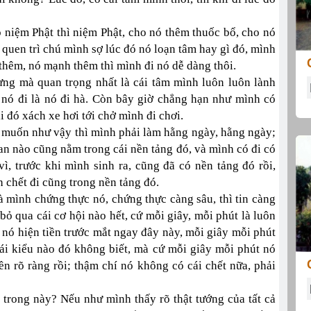
 niệm Phật thì niệm Phật, cho nó thêm thuốc bổ, cho nó
quen trì chú mình sợ lúc đó nó loạn tâm hay gì đó, mình
thêm, nó mạnh thêm thì mình đi nó dễ dàng thôi.
ưng mà quan trọng nhất là cái tâm mình luôn luôn lành
, nó đi là nó đi hà. Còn bây giờ chẳng hạn như mình có
i đó xách xe hơi tới chở mình đi chơi.
 muốn như vậy thì mình phải làm hằng ngày, hằng ngày;
an nào cũng nằm trong cái nền tảng đó, và mình có đi có
vì, trước khi mình sinh ra, cũng đã có nền tảng đó rồi,
h chết đi cũng trong nền tảng đó.
à mình chứng thực nó, chứng thực càng sâu, thì tin càng
ỏ qua cái cơ hội nào hết, cứ mỗi giây, mỗi phút là luôn
g nó hiện tiền trước mắt ngay đây này, mỗi giây mỗi phút
cái kiểu nào đó không biết, mà cứ mỗi giây mỗi phút nó
iền rõ ràng rồi; thậm chí nó không có cái chết nữa, phải
 trong này? Nếu như mình thấy rõ thật tướng của tất cả