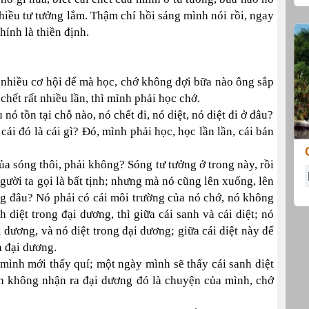
nhiều tư tưởng lắm. Thậm chí hồi sáng mình nói rồi, ngay
hính là thiền định.
t nhiều cơ hội để mà học, chớ không đợi bữa nào ông sắp
hết rất nhiều lần, thì mình phải học chớ.
u nó tồn tại chỗ nào, nó chết đi, nó diệt, nó diệt đi ở đâu?
cái đó là cái gì? Đó, mình phải học, học lần lần, cái bản
ủa sóng thôi, phải không? Sóng tư tưởng ở trong này, rồi
gười ta gọi là bất tịnh; nhưng mà nó cũng lên xuống, lên
ng đâu? Nó phải có cái môi trường của nó chớ, nó không
 diệt trong đại dương, thì giữa cái sanh và cái diệt; nó
 dương, và nó diệt trong đại dương; giữa cái diệt này để
à đại dương.
 mình mới thấy quí; một ngày mình sẽ thấy cái sanh diệt
ình không nhận ra đại dương đó là chuyện của mình, chớ