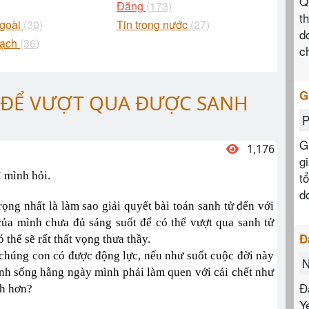
Q
Đăng
(173)
t
ngoài
(30)
Tin trong nước
(27)
d
Bạch
(36)
c
G
 ĐỂ VƯỢT QUA ĐƯỢC SANH
P
G
1,176
g
ì mình hỏi.
t
d
ọng nhất là làm sao giải quyết bài toán sanh tử đến với
ủa mình chưa đủ sáng suốt để có thể vượt qua sanh tử
Đ
 thể sẽ rất thất vọng thưa thầy.
 chúng con có được động lực, nếu như suốt cuộc đời này
N
ình sống hằng ngày mình phải làm quen với cái chết như
Đ
nh hơn?
Y