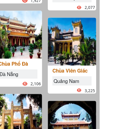
1,927
2,077
Chùa Phổ Đà
Chùa Viên Giác
Đà Nẵng
Quảng Nam
2,106
3,225