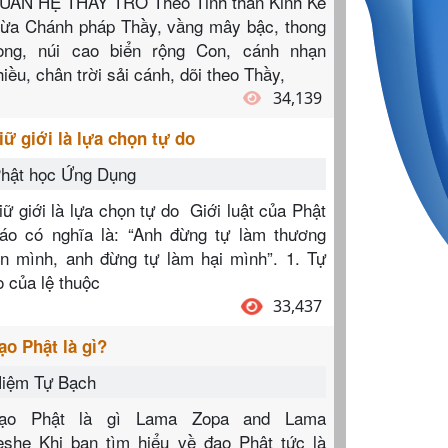
UAN HỆ THẦY TRÒ Theo Tinh thần Kinh Kế
hừa Chánh pháp Thầy, vầng mây bậc, thong
ong, núi cao biển rộng Con, cánh nhạn
hiều, chân trời sải cánh, dõi theo Thầy,
34,139
iữ giới là lựa chọn tự do
hật học Ứng Dụng
iữ giới là lựa chọn tự do Giới luật của Phật
iáo có nghĩa là: “Anh đừng tự làm thương
ổn mình, anh đừng tự làm hại mình”. 1. Tự
o của lệ thuộc
33,437
ạo Phật là gì?
iệm Tự Bạch
ạo Phật là gì Lama Zopa and Lama
eshe Khi bạn tìm hiểu về đạo Phật tức là