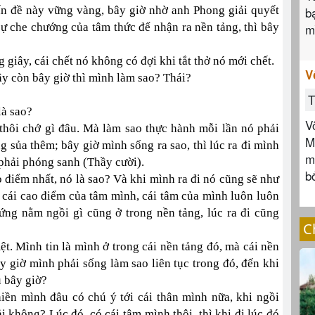
n đề này vững vàng, bây giờ nhờ anh Phong giải quyết
b
ự che chướng của tâm thức để nhận ra nền tảng, thì bây
m
 giây, cái chết nó không có đợi khi tắt thở nó mới chết.
V
ậy còn bây giờ thì mình làm sao? Thái?
T
là sao?
V
y thôi chớ gì đâu. Mà làm sao thực hành mỗi lần nó phải
M
 sủa thêm; bây giờ mình sống ra sao, thì lúc ra đi mình
m
phải phóng sanh (Thầy cười).
b
o điểm nhất, nó là sao? Và khi mình ra đi nó cũng sẽ như
 cái cao điểm của tâm mình, cái tâm của mình luôn luôn
đứng nằm ngồi gì cũng ở trong nền tảng, lúc ra đi cũng
C
t. Mình tin là mình ở trong cái nền tảng đó, mà cái nền
ây giờ mình phải sống làm sao liên tục trong đó, đến khi
u bây giờ?
hiền mình đâu có chú ý tới cái thân mình nữa, khi ngồi
i không? Lúc đó, có cái tâm mình thôi, thì khi đi lúc đó