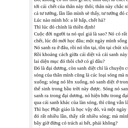
tới cái chết của thân này thôi; thân này chắc 
cả tư tưởng, lần lần mình sẽ thấy, tư tưởng đó c
Lúc nào mình hô: a lê hấp, chết hả?
Thì lúc đó chính là thiền định!
Cuộc đời người ta nó quí giá là sao? Nó có rấ
chết, lúc đó mới học đâu; một ngày mình sống c
Nó sanh ra ở đâu, rồi nó tồn tại, tồn tại chút xí
Rồi khoảng cách giữa cái diệt và cái sanh này 
lai diện mục đó thôi chớ có gì đâu?
Đó là đại dương, còn sanh diệt chỉ là chuyện c
sóng của thân mình cũng là các loại sóng mà n
xuống; sóng nó lên xuống, nó sanh diệt ở tro
thể sinh trong bầu trời này được. Sóng nó sanh
sanh ra trong đại dương, nó hiện hữu trong đại
qua cái sanh khác của làn sóng, thì cũng vẫn l
Thì học Phật giáo là học vậy đó, và một ngày
đó rất nhiều lần, thấy rất nhiều sóng; mà m
bây giờ đừng có trách ai hết, phải không?