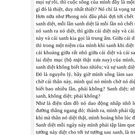
mọi sự rồi, thì cuộc sống của mình đây là mộ
gì đó là thiệt, duy nhất thiệt? Nó chỉ là vọng t
Hơn nữa như Phong nói đâu phải đợi tới chết 
sanh diệt, mỗi lần sanh diệt là mỗi lần nó chết 
nó sanh ra nó diệt, thì giữa cái diệt này và cái
này và cái sanh kia gọi là trung ấm. Giữa cái 
thì trong một niệm của mình khi sanh khi diệt 
cái khoảng giữa rất nhỏ giữa cái diệt và cái s
lai diện mục (bộ mặt thật xưa nay) của mình,
sanh diệt không biết bao nhiêu; và sự sanh diệ
Đó là nguyên lý, bây giờ mình sống làm sao 
chờ cái thân này, mình quí nó mình chờ nó diệ
biết bao nhiêu lần, phải không? Sanh diệt; n
sanh, không diệt; phải không?
Như là điện tâm đồ nó dao động nhấp nhô l
đường thẳng ngang đó; thành ra, mình phải tập
khi mà thân nó diệt thật, mình hoảng hồn lúc 
Sanh diệt mỗi ngày này mình phải tập làm quen 
tưởng này diệt cho tới tư tưởng sau sanh, là t