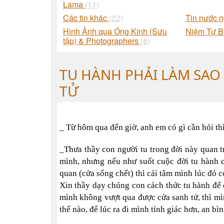
Lama
(11)
Các tin khác
(22)
Tin nước 
Hình Ảnh qua Óng Kính (Sưu
Niệm Tự 
tập) & Photographers
(8)
TU HÀNH PHẢI LÀM SAO
TỬ
_ Từ hôm qua đến giờ, anh em có gì cần hỏi th
_Thưa thầy con người tu trong đời này quan tr
mình, nhưng nếu như suốt cuộc đời tu hành c
quan (cửa sống chết) thì cái tâm mình lúc đó có
Xin thầy dạy chúng con cách thức tu hành để
mình không vượt qua được cửa sanh tử, thì m
thế nào, để lúc ra đi mình tỉnh giác hơn, an bì