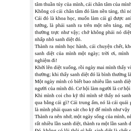
tâm thuần túy của mình, cái chân tâm của mình
Không có cái chân tâm đó làm nền tảng, thì n
Cái đó là khoa học, muốn làm cái gì được an
tưởng, là phải sanh ra trên một nền tảng, 
thường trực như vậy; chớ không phải nó diệt
nhấp nhô sanh diệt đó.
Thành ra mình học hành, cái chuyện chết, kh
sanh diệt của mình một ngày; trời ơi, mình 
nghiệm đi!
Khởi lên diệt xuống, rồi ngày mai mình thấy v
thường; khi thấy sanh diệt đó là bình thường l
Một ngày mình có biết bao nhiêu lần sanh diệt
người của mình đó. Cơ hội làm người là cơ hội 
Khi mình coi cho kỹ thì mình sẽ thấy nó sanh 
qua bằng cái gì? Cái trung ấm, nó là cái quái
là mình phải quan sát cho kỹ để mình như vậy
Thành ra nên nhớ, một ngày sống của mình, nế
rất nhiều lần sanh diệt, thành ra một lần sanh
Đó, không có lôi thôi gì hết, sinh diệt là chết