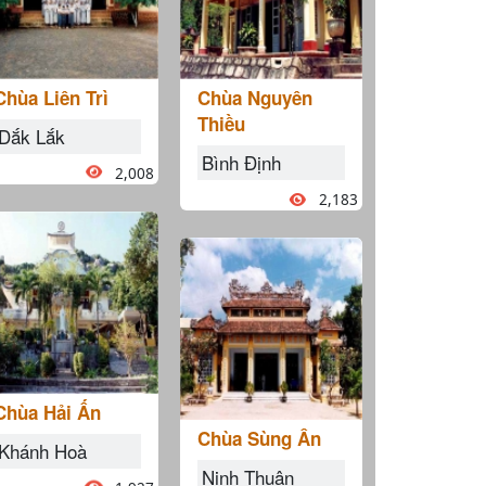
Chùa Liên Trì
Chùa Nguyên
Thiều
Dắk Lắk
Bình Định
2,008
2,183
Chùa Hải Ấn
Chùa Sùng Ân
Khánh Hoà
Ninh Thuận