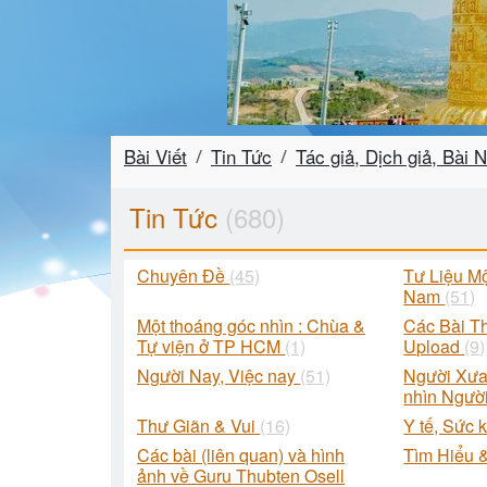
Bài Viết
Tin Tức
Tác giả, Dịch giả, Bài
Tin Tức
(680)
Chuyên Đề
(45)
Tư Liệu M
Nam
(51)
Một thoáng góc nhìn : Chùa &
Các Bài T
Tự viện ở TP HCM
(1)
Upload
(9)
Người Nay, Việc nay
(51)
Người Xưa
nhìn Ngườ
Thư Giãn & Vui
(16)
Y tế, Sức 
Các bài (liên quan) và hình
Tìm Hiểu 
ảnh về Guru Thubten Osell