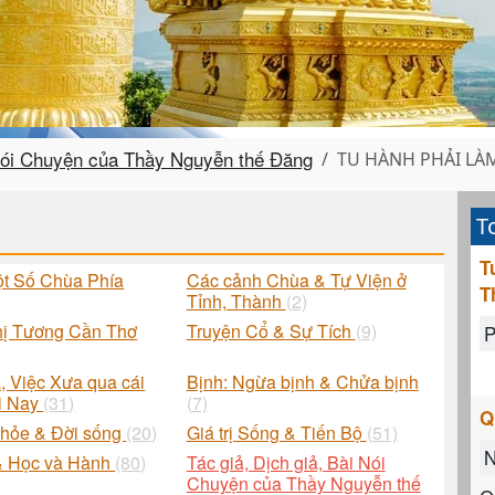
 Nói Chuyện của Thầy Nguyễn thế Đăng
TU HÀNH PHẢI LÀ
T
T
ột Số Chùa Phía
Các cảnh Chùa & Tự Viện ở
T
Tỉnh, Thành
(2)
hị Tương Cần Thơ
Truyện Cổ & Sự Tích
(9)
P
, Việc Xưa qua cái
Bịnh: Ngừa bịnh & Chửa bịnh
i Nay
(31)
(7)
Q
khỏe & Đời sống
(20)
Giá trị Sống & Tiến Bộ
(51)
N
& Học và Hành
(80)
Tác giả, Dịch giả, Bài Nói
Chuyện của Thầy Nguyễn thế