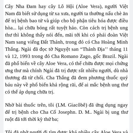
Cây Nha Đam hay cây Lô Hội (Aloe Vera), người Việt
Nam đã biết sử dụng từ xa xưa, người ta thường nấu chè ăn
để trị bệnh bao tử và giúp cho bộ phận tiêu hóa được điều
hòa... lại chữa bỏng rất tuyệt hảo. Còn cách trị bệnh ung
thư thì không thấy nói đến, mãi tới khi có phái đoàn Việt
Nam sang viếng Đất Thánh, trong đó có Cha Hoàng Minh
Thắng. Ngài đã đọc tờ Nguyệt san “Thánh Địa’’ tháng 11
và 12, 1993 trong đó Cha Romano Zago, gốc Brazil. Ngài
đã phổ biến về cây Aloe Vera, có thể chữa được mọi chứng
ưng thư mà chính Ngài đã trị được rất nhiều người, dù nhà
thương đã từ chối. Cha Thắng đã đem phương thuốc quý
báu này về phổ biến khá rộng rãi, để ai mắc bệnh ung thư
có thể áp dụng chữa trị.
Nhờ bài thuốc trên, tôi (LM. Giacôbê) đã ứng dụng ngay
để trị bệnh cho Cha Cố Josephn. D. M.. Ngài bị ung thư
ruột đã tới thời kỳ thứ ba;
Tôi đã nhờ người đi tìm được khá nhiều cây Aloe Vera và