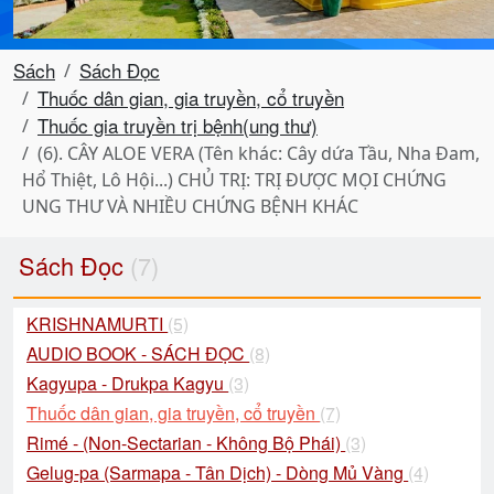
Sách
Sách Đọc
Thuốc dân gian, gia truyền, cổ truyền
Thuốc gia truyền trị bệnh(ung thư)
(6). CÂY ALOE VERA (Tên khác: Cây dứa Tầu, Nha Đam,
Hổ Thiệt, Lô Hội...) CHỦ TRỊ: TRỊ ĐƯỢC MỌI CHỨNG
UNG THƯ VÀ NHIỀU CHỨNG BỆNH KHÁC
Sách Đọc
(7)
KRISHNAMURTI
(5)
AUDIO BOOK - SÁCH ĐỌC
(8)
Kagyupa - Drukpa Kagyu
(3)
Thuốc dân gian, gia truyền, cổ truyền
(7)
Rimé - (Non-Sectarian - Không Bộ Phái)
(3)
Gelug-pa (Sarmapa - Tân Dịch) - Dòng Mủ Vàng
(4)