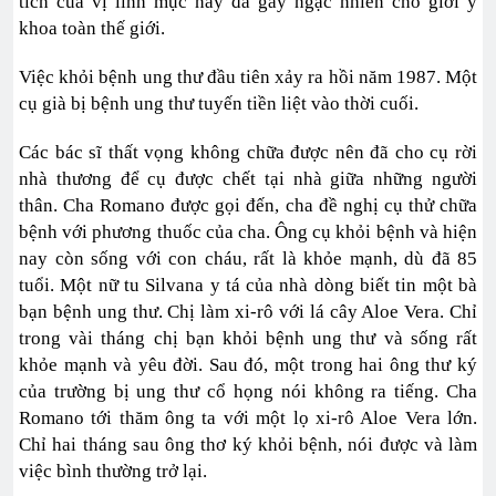
tích của vị linh mục này đã gây ngạc nhiên cho giới y
khoa toàn thế giới.
Việc khỏi bệnh ung thư đầu tiên xảy ra hồi năm 1987. Một
cụ già bị bệnh ung thư tuyến tiền liệt vào thời cuối.
Các bác sĩ thất vọng không chữa được nên đã cho cụ rời
nhà thương để cụ được chết tại nhà giữa những người
thân. Cha Romano được gọi đến, cha đề nghị cụ thử chữa
bệnh với phương thuốc của cha. Ông cụ khỏi bệnh và hiện
nay còn sống với con cháu, rất là khỏe mạnh, dù đã 85
tuổi. Một nữ tu Silvana y tá của nhà dòng biết tin một bà
bạn bệnh ung thư. Chị làm xi-rô với lá cây Aloe Vera. Chỉ
trong vài tháng chị bạn khỏi bệnh ung thư và sống rất
khỏe mạnh và yêu đời. Sau đó, một trong hai ông thư ký
của trường bị ung thư cổ họng nói không ra tiếng. Cha
Romano tới thăm ông ta với một lọ xi-rô Aloe Vera lớn.
Chỉ hai tháng sau ông thơ ký khỏi bệnh, nói được và làm
việc bình thường trở lại.