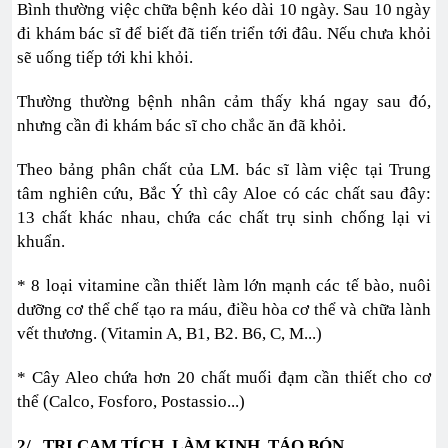
Bình thường việc chữa bệnh kéo dài 10 ngày. Sau 10 ngày
đi khám bác sĩ để biết đã tiến triển tới đâu. Nếu chưa khỏi
sẽ uống tiếp tới khi khỏi.
Thường thường bệnh nhân cảm thấy khá ngay sau đó,
nhưng cần đi khám bác sĩ cho chắc ăn đã khỏi.
Theo bảng phân chất của LM. bác sĩ làm việc tại Trung
tâm nghiên cứu, Bắc Ý thì cây Aloe có các chất sau đây:
13 chất khác nhau, chứa các chất trụ sinh chống lại vi
khuẩn.
* 8 loại vitamine cần thiết làm lớn mạnh các tế bào, nuôi
dưỡng cơ thể chế tạo ra máu, điều hòa cơ thể và chữa lành
vết thương. (Vitamin A, B1, B2. B6, C, M...)
* Cây Aleo chứa hơn 20 chất muối đạm cần thiết cho cơ
thể (Calco, Fosforo, Postassio...)
2/ TRỊ CAM TÍCH, LÀM KINH, TÁO BÓN