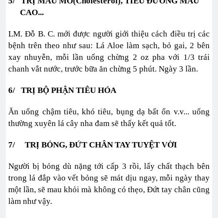
5/ TRỊ MÁU MỠ(Cholesterol), TIỂU ĐƯỜNG MÁU
CAO...
LM. Đỗ B. C. mới được người giới thiệu cách điều trị các
bệnh trên theo như sau: Lá Aloe làm sạch, bỏ gai, 2 bên
xay nhuyễn, mỗi lần uống chừng 2 oz pha với 1/3 trái
chanh vắt nước, trước bữa ăn chừng 5 phút. Ngày 3 lần.
6/ TRỊ BỘ PHẬN TIÊU HÓA
Ăn uống chậm tiêu, khó tiêu, bụng dạ bất ổn v.v... uống
thường xuyên lá cây nha đam sẽ thấy kết quả tốt.
7/ TRỊ BỎNG, ĐỨT CHÂN TAY TUYỆT VỜI
Người bị bỏng dù nặng tới cấp 3 rồi, lấy chất thạch bên
trong lá đắp vào vết bỏng sẽ mát dịu ngay, mỗi ngày thay
một lần, sẽ mau khỏi mà không có thẹo, Đứt tay chân cũng
làm như vậy.