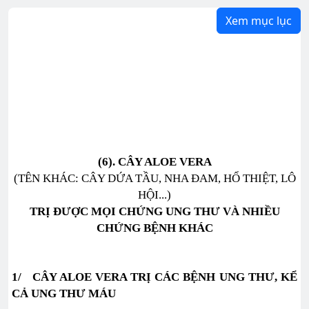
Xem mục lục
(6). CÂY ALOE VERA
(TÊN KHÁC: CÂY DỨA TẦU, NHA ĐAM, HỔ THIỆT, LÔ
HỘI...)
TRỊ ĐƯỢC MỌI CHỨNG UNG THƯ VÀ NHIỀU
CHỨNG BỆNH KHÁC
1/ CÂY ALOE VERA TRỊ CÁC BỆNH UNG THƯ, KỂ
CẢ UNG THƯ MÁU