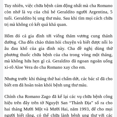
Tuy nhiên, việc chữa bệnh cảm động nhất mà cha Romano
còn nhớ là vụ của chú bé Geraldito người Argentina, 5
tuổi. Geraldito bị ung thư máu. Sau khi tìm mọi cách chữa
trị mà không có kết quả khả quan.
Hôm đó cả gia đình tới viếng thăm vương cung thánh
đường. Cha đến chào thăm hỏi chuyện và biết được nỗi lo
âu đau khổ của gia đình này. Cha đề nghị dùng thử
phương thuốc chữa bệnh của cha trong vòng một tháng,
mà không hứa hẹn gì cả. Geraldito đã ngoan ngoãn uống
xi-rô Aloe Vera do cha Romano xay cho em.
Nhưng trước khi tháng thứ hai chấm dứt, các bác sĩ đã cho
biết em đã hoàn toàn khỏi bệnh ung thư máu.
Chính cha Romano Zago đã kể lại các vụ chữa bệnh công
hiệu trên đây trên tờ Nguyệt San “Thánh Địa” số ra cho
hai tháng Mười Một và Mười Hai, năm 1993, để cho mọi
người biết rằng, có thể chữa lành bệnh ung thư với các