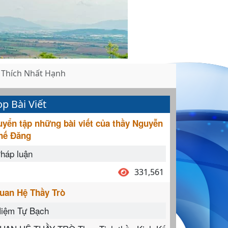
Thích Nhất Hạnh
op Bài Viết
uyển tập những bài viết của thầy Nguyễn
hế Đăng
háp luận
331,561
uan Hệ Thầy Trò
iệm Tự Bạch