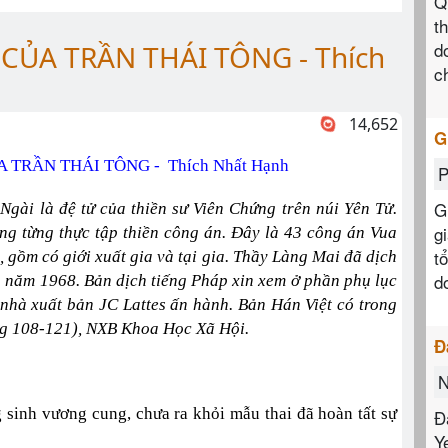
Q
t
d
ỦA TRẦN THÁI TÔNG - Thích
c
14,652
G
TRẦN THÁI TÔNG - Thích Nhất Hạnh
P
G
 Ngài là đệ tử của thiền sư Viên Chứng trên núi Yên Tử.
g
ũng từng thực tập thiền công án. Đây là 43 công án Vua
t
, gồm có giới xuất gia và tại gia. Thầy Làng Mai đã dịch
d
p năm 1968. Bản dịch tiếng Pháp xin xem ở phần phụ lục
 nhà xuất bản JC Lattes ấn hành. Bản Hán Việt có trong
ng 108-121), NXB Khoa Học Xã Hội.
Đ
N
 sinh vương cung, chưa ra khỏi mẫu thai đã hoàn tất sự
Đ
Y