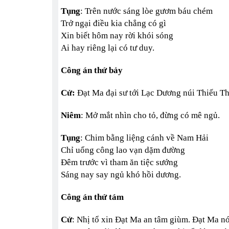
Tụng
: Trên nước sáng lòe gươm báu chém
Trở ngại điều kia chẳng có gì
Xin biết hôm nay rời khói sóng
Ai hay riêng lại có tư duy.
Công án thứ bảy
Cử:
Đạt Ma đại sư tới Lạc Dương núi Thiếu Th
Niêm
: Mở mắt nhìn cho tỏ, đừng có mê ngủ.
Tụng
: Chim bằng liệng cánh về Nam Hải
Chỉ uổng công lao vạn dặm đường
Đêm trước vì tham ăn tiệc sướng
Sáng nay say ngủ khó hồi dương.
Công án thứ tám
Cử
: Nhị tổ xin Đạt Ma an tâm giùm. Đạt Ma nó