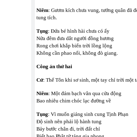
Niêm
: Gươm kích chưa vung, tướng quân đã đ
tung tích.
Tụng
: Đứa bé hình hài chưa có ấy
Nửa đêm đưa dắt người đồng hương
Rong chơi khắp biển trời lồng lộng
Không cần phao nổi, không đò giang.
Công án thứ hai
Cử
: Thế Tôn khi sơ sinh, một tay chỉ trời một t
Niêm
: Một đám bạch vân qua cửa động
Bao nhiêu chim chóc lạc đường về
Tụng
: Vì muốn giáng sinh cung Tịnh Phạn
Độ sinh nên phải lộ hành tung
Bảy bước chân đi, trời đất chỉ
Biết bao Phật tử táng gia phong.