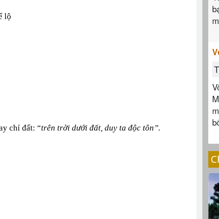
b
ể lộ
m
V
T
V
M
m
b
ay chỉ đất: “
trên trời dưới đất, duy ta độc tôn”.
C