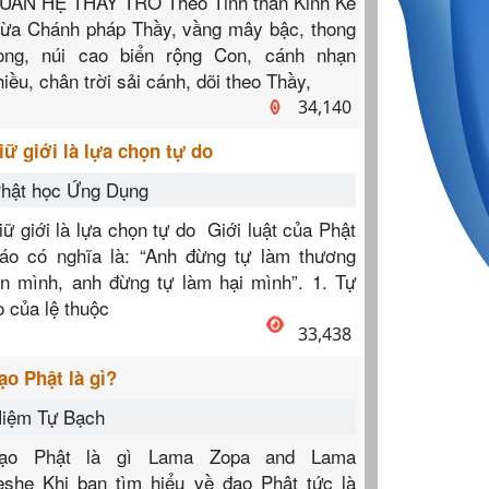
UAN HỆ THẦY TRÒ Theo Tinh thần Kinh Kế
hừa Chánh pháp Thầy, vầng mây bậc, thong
ong, núi cao biển rộng Con, cánh nhạn
hiều, chân trời sải cánh, dõi theo Thầy,
34,140
iữ giới là lựa chọn tự do
hật học Ứng Dụng
iữ giới là lựa chọn tự do Giới luật của Phật
iáo có nghĩa là: “Anh đừng tự làm thương
ổn mình, anh đừng tự làm hại mình”. 1. Tự
o của lệ thuộc
33,438
ạo Phật là gì?
iệm Tự Bạch
ạo Phật là gì Lama Zopa and Lama
eshe Khi bạn tìm hiểu về đạo Phật tức là