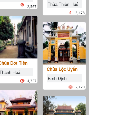
Thừa Thiên Huế
2,567
3,478
Chùa Đót Tiên
Chùa Lộc Uyển
Thanh Hoá
Bình Định
4,327
2,120