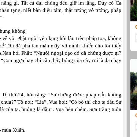
năng gì. Tất cả đại chúng đều giữ im lặng. Duy có Ca
hãn tạng, niết bàn diệu tâm, thật tướng vô tướng, pháp
”.
 nhưng không
 vô. Phật ngồi yên lặng hồi lâu trên pháp tọa, không
Thế Tôn đã phá tan màn mây vô minh khiến cho tôi thấy
. A Nan hỏi Phật: “Người ngoại đạo đó đã chứng được gì?
i: “Con ngựa hay chỉ cần thấy bóng của cây roi là đã chạy
 Tổ thứ 24, hỏi rằng: “Sư chứng được pháp uẩn không
 chưa?” Tổ nói: “Lìa”. Vua hỏi: “Có bố thí cho ta đầu Sư
à của ta, huống là đầu”. Vua bèn chém. Sữa trắng tuôn
ó mùa Xuân.