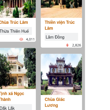
Chùa Trúc Lâm
Thiền viện Trúc
Lâm
Thừa Thiên Huế
Lâm Đồng
4,011
2,826
Tịnh xá Ngọc
Thành
Chùa Giác
Lương
Dắk Lắk