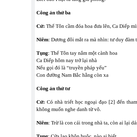
Công án thứ ba
Cử:
Thế Tôn cầm đóa hoa đưa lên, Ca Diếp mỉ
Niêm
: Dương đôi mắt ra mà nhìn: tư duy đàm t
Tụng
: Thế Tôn tay nắm một cành hoa
Ca Diếp hôm nay trở lại nhà
Nếu gọi đó là “truyền pháp yếu”
Con đường Nam Bắc hẵng còn xa
Công án thứ tư
Cử:
Có nhà triết học ngoại đạo [2] đến th
không muốn nghe danh từ vô.
Niêm
: Trừ là con cái trong nhà ta, còn ai lại 
Tụng
: Cửa lao khôn buộc, nào ai biết