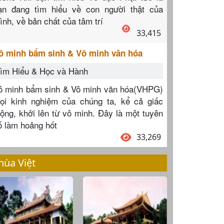
ạn đang tìm hiểu về con người thật của
ình, về bản chất của tâm trí
33,415
ô minh bẩm sinh & Vô minh văn hóa
ìm Hiểu & Học và Hành
ô minh bẩm sinh & Vô minh văn hóa(VHPG)
ọi kinh nghiệm của chúng ta, kể cả giấc
ộng, khởi lên từ vô minh. Đây là một tuyên
ố làm hoảng hốt
33,269
hùa Việt