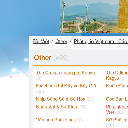
Bài Viết
Other
Phât giáo Việt nam : Các 
Other
(439)
The Drukpa (‘brug pa) Kagyu
The Drikhu
(0)
Kagyu
(3)
Facebook/Tại Đây và Bây Giờ
Nhận Địn
(25)
Nhịp Sống Số & Số Hóa
(26)
Góc Bạn 
Nhân Vật & Sự Kiện
(75)
Phât giáo 
Viết
(38)
Văn hoá Phật giáo
(22)
Sử Phât gi
(16)