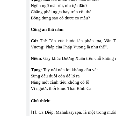
Ngôn ngữ mất rồi, níu tựa đâu?
Chẳng phải ngựa hay trên cõi thế
Bỗng dưng sao có được cơ mầu?
Công án thứ năm
Cử:
Thế Tôn vừa bước lên pháp tọa, Văn T
Vương: Pháp của Pháp Vương là như thế”.
Niêm
: Gẩy khúc Dương Xuân trên chỗ không có
Tụng
: Tuy nói nên lời không dấu vết
Sừng dấu đuôi còn để ló ra
Nâng một cành tiêu không có lỗ
Vì ngươi, thổi khúc Thái Bình Ca
Chú thích:
[1]. Ca Diếp, Mahakasyāpa, là một trong mười