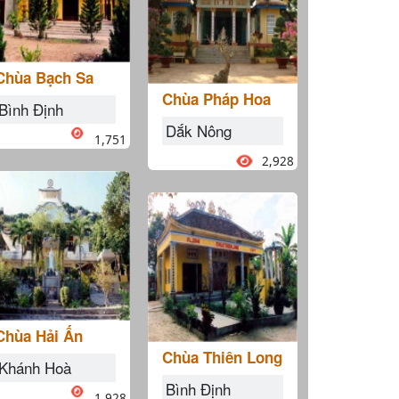
Chùa Bạch Sa
Chùa Pháp Hoa
Bình Định
Dắk Nông
1,751
2,928
Chùa Hải Ấn
Chùa Thiên Long
Khánh Hoà
Bình Định
1,928