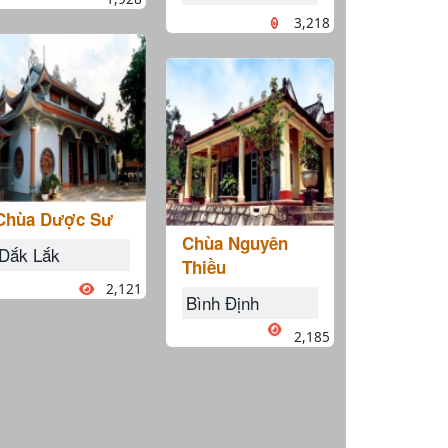
3,218
Chùa Dược Sư
Chùa Nguyên
Dắk Lắk
Thiều
2,121
Bình Định
2,185