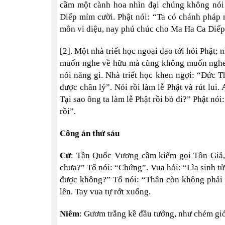
cầm một cành hoa nhìn đại chúng không nói 
Diếp mỉm cười. Phật nói: “Ta có chánh pháp n
môn vi diệu, nay phú chúc cho Ma Ha Ca Diếp
[2]. Một nhà triết học ngoại đạo tới hỏi Phật;
muốn nghe về hữu mà cũng không muốn nghe về
nói năng gì. Nhà triết học khen ngợi: “Đức 
được chân lý”. Nói rồi làm lễ Phật và rút lui
Tại sao ông ta làm lễ Phật rồi bỏ đi?” Phật nó
rồi”.
Công án thứ sáu
Cử
: Tần Quốc Vương cầm kiếm gọi Tôn Giả,
chưa?” Tổ nói: “Chứng”. Vua hỏi: “Lìa sinh tử
được không?” Tổ nói: “Thân còn không phải l
lên. Tay vua tự rớt xuống.
Niêm
: Gươm trắng kề đầu tướng, như chém gi