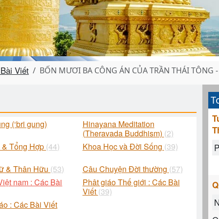
Bài Viết
BỐN MƯƠI BA CÔNG ÁN CỦA TRẦN THÁI TÔNG - 
T
T
ng (‘bri gung)
Hinayana Meditation
T
(Theravada Buddhism)
(2)
h & Tổng Hợp
(44)
Khoa Học và Đời Sống
(39)
P
Lữ & Thân Hữu
(53)
Câu Chuyện Đời thường
(57)
Việt nam : Các Bài
Phât giáo Thế giới : Các Bài
Q
Viết
(39)
N
áo : Các Bài Viết