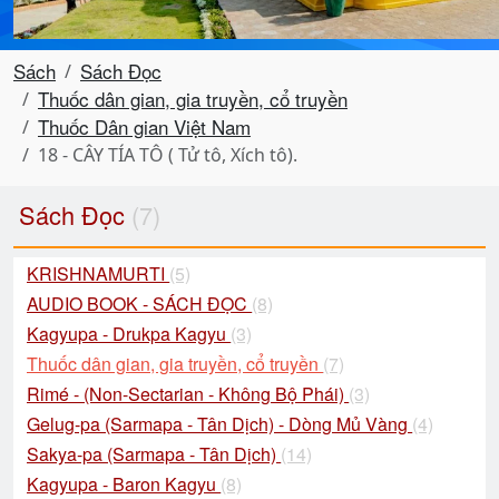
Sách
Sách Đọc
Thuốc dân gian, gia truyền, cổ truyền
Thuốc Dân gian Việt Nam
18 - CÂY TÍA TÔ ( Tử tô, Xích tô).
Sách Đọc
(7)
KRISHNAMURTI
(5)
AUDIO BOOK - SÁCH ĐỌC
(8)
Kagyupa - Drukpa Kagyu
(3)
Thuốc dân gian, gia truyền, cổ truyền
(7)
Rimé - (Non-Sectarian - Không Bộ Phái)
(3)
Gelug-pa (Sarmapa - Tân Dịch) - Dòng Mủ Vàng
(4)
Sakya-pa (Sarmapa - Tân Dịch)
(14)
Kagyupa - Baron Kagyu
(8)