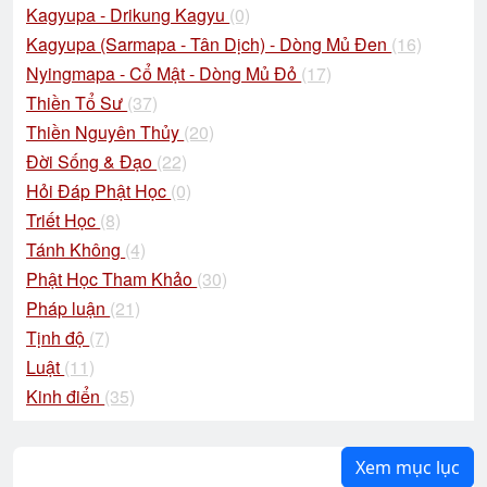
Kagyupa - Drikung Kagyu
(0)
Kagyupa (Sarmapa - Tân Dịch) - Dòng Mủ Đen
(16)
Nyingmapa - Cổ Mật - Dòng Mủ Đỏ
(17)
Thiền Tổ Sư
(37)
Thiền Nguyên Thủy
(20)
Đời Sống & Đạo
(22)
Hỏi Đáp Phật Học
(0)
Triết Học
(8)
Tánh Không
(4)
Phật Học Tham Khảo
(30)
Pháp luận
(21)
Tịnh độ
(7)
Luật
(11)
Kinh điển
(35)
Xem mục lục