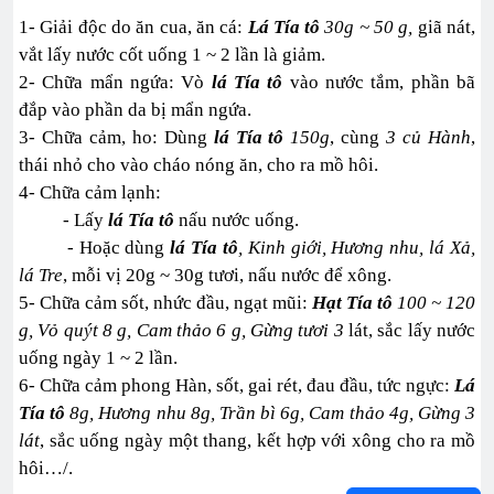
1- Giải độc do ăn cua, ăn cá:
L
á Tía tô
30g ~ 50 g,
giã nát,
vắt lấy nước cốt uống 1 ~ 2 lần là giảm.
2- Chữa mẩn ngứa: Vò
lá Tía tô
vào nước tắm, phần bã
đắp vào phần da bị mẩn ngứa.
3- Chữa cảm, ho: Dùng
lá
Tía tô
150g
, cùng
3 củ Hành
,
thái nhỏ cho vào cháo nóng ăn, cho ra mồ hôi.
4- Chữa cảm lạnh:
- Lấy
lá
Tía tô
nấu nước uống.
- Hoặc dùng
l
á T
ía tô
, Kinh giới, Hương nhu, lá Xả,
lá Tre
, mỗi vị 20g ~ 30g tươi, nấu nước để xông.
5- Chữa cảm sốt, nhức đầu, ngạt mũi:
Hạt Tía tô
100 ~ 120
g, Vỏ quýt 8 g, Cam thảo 6 g, Gừng tươi 3
lát, sắc lấy nước
uống ngày 1 ~ 2 lần.
6- Chữa cảm phong Hàn, sốt, gai rét, đau đầu, tức ngực:
Lá
Tía tô
8g, Hương nhu 8g, Trần bì 6g, Cam thảo 4g, Gừng 3
lát
, sắc uống ngày một thang, kết hợp với xông cho ra mồ
hôi…/.