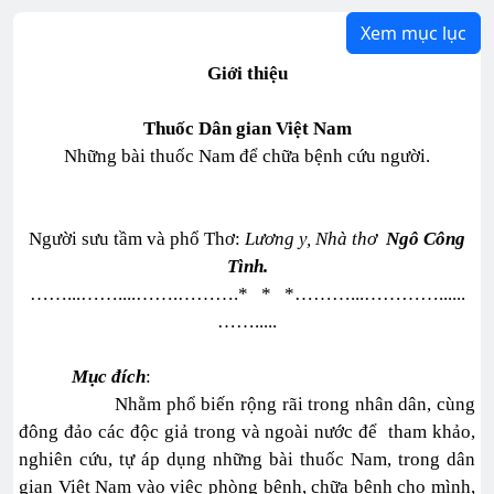
Xem mục lục
Giới thiệu
Thuốc Dân gian Việt Nam
Những bài thuốc Nam để chữa bệnh cứu người.
Người sưu tầm và phổ Thơ:
L
ương y, Nhà thơ
Ngô Công
Tình.
……...……....…….……….* * *………...…………......
…….....
Mục đích
:
Nhằm phổ biến rộng rãi trong nhân dân, cùng
đông đảo các độc giả trong và ngoài nước để tham khảo,
nghiên cứu, tự áp dụng những bài thuốc Nam, trong dân
gian Việt Nam vào việc phòng bệnh, chữa bệnh cho mình,