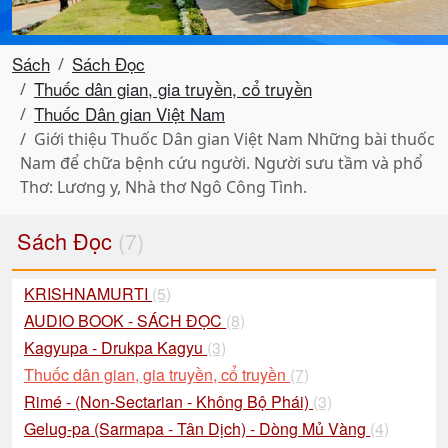
Sách
Sách Đọc
Thuốc dân gian, gia truyền, cổ truyền
Thuốc Dân gian Việt Nam
Giới thiệu Thuốc Dân gian Việt Nam Những bài thuốc
Nam để chữa bệnh cứu người. Người sưu tầm và phổ
Thơ: Lương y, Nhà thơ Ngô Công Tình.
Sách Đọc
(7)
KRISHNAMURTI
(5)
AUDIO BOOK - SÁCH ĐỌC
(8)
Kagyupa - Drukpa Kagyu
(3)
Thuốc dân gian, gia truyền, cổ truyền
(7)
Rimé - (Non-Sectarian - Không Bộ Phái)
(3)
Gelug-pa (Sarmapa - Tân Dịch) - Dòng Mủ Vàng
(4)