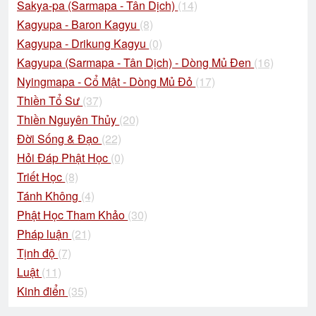
Sakya-pa (Sarmapa - Tân Dịch)
(14)
Kagyupa - Baron Kagyu
(8)
Kagyupa - Drikung Kagyu
(0)
Kagyupa (Sarmapa - Tân Dịch) - Dòng Mủ Đen
(16)
Nyingmapa - Cổ Mật - Dòng Mủ Đỏ
(17)
Thiền Tổ Sư
(37)
Thiền Nguyên Thủy
(20)
Đời Sống & Đạo
(22)
Hỏi Đáp Phật Học
(0)
Triết Học
(8)
Tánh Không
(4)
Phật Học Tham Khảo
(30)
Pháp luận
(21)
Tịnh độ
(7)
Luật
(11)
Kinh điển
(35)