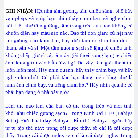
GHI NHẬN
:
Hệt như tấm gương, tâm chiếu sáng, phô bày
vạn pháp, và giúp bạn nhìn thấy chim bay và nghe chim
hót. Hệt như tấm gương, tâm trong trẻo của bạn không có
khuôn diện hay màu sắc nào. Đạo thì đơn giản: cứ hệt như
lau gương cho khỏi bụi, hãy đưa tâm ra khỏi tam độc –
tham, sân và si. Một tấm gương sạch sẽ lặng lẽ chiếu ảnh,
không chấp giữ gì cả; tâm đã giải thoát cũng lặng lẽ chiếu
ảnh, không trụ vào bất cứ vật gì. Do vậy, tâm giải thoát thì
luôn luôn mới. Hãy nhìn quanh, hãy thấy chim bay, và hãy
nghe chim hót. Có phải tâm bạn đang hiển lộng như là
hình ảnh chim bay, và tiếng chim hót? Hãy nhìn quanh: có
phải bạn đang ở nhà bây giờ?
Làm thế nào tâm của bạn có thể trong trẻo và mới tinh
khôi như chiếc gương sạch? Trong Kinh Ud 1.10 (Bahiya
Sutta), Đức Phật dạy Bahiya: "Rồi thì, Bahiya, ngươi hãy
tự tu tập thế này: trong cái được thấy, sẽ chỉ là cái được
thấy. Trong cái được nghe, sẽ chỉ là cái được nghe. Trong