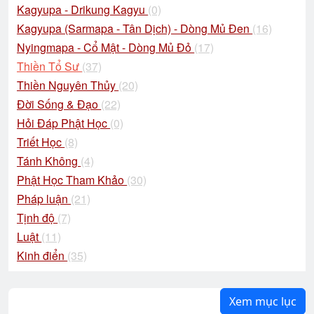
Kagyupa - Drikung Kagyu
(0)
Kagyupa (Sarmapa - Tân Dịch) - Dòng Mủ Đen
(16)
Nyingmapa - Cổ Mật - Dòng Mủ Đỏ
(17)
Thiền Tổ Sư
(37)
Thiền Nguyên Thủy
(20)
Đời Sống & Đạo
(22)
Hỏi Đáp Phật Học
(0)
Triết Học
(8)
Tánh Không
(4)
Phật Học Tham Khảo
(30)
Pháp luận
(21)
Tịnh độ
(7)
Luật
(11)
Kinh điển
(35)
Xem mục lục