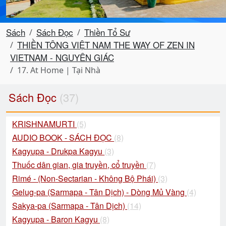
Sách
Sách Đọc
Thiền Tổ Sư
THIỀN TÔNG VIỆT NAM THE WAY OF ZEN IN
VIETNAM - NGUYÊN GIÁC
17. At Home | Tại Nhà
Sách Đọc
(37)
KRISHNAMURTI
(5)
AUDIO BOOK - SÁCH ĐỌC
(8)
Kagyupa - Drukpa Kagyu
(3)
Thuốc dân gian, gia truyền, cổ truyền
(7)
Rimé - (Non-Sectarian - Không Bộ Phái)
(3)
Gelug-pa (Sarmapa - Tân Dịch) - Dòng Mủ Vàng
(4)
Sakya-pa (Sarmapa - Tân Dịch)
(14)
Kagyupa - Baron Kagyu
(8)