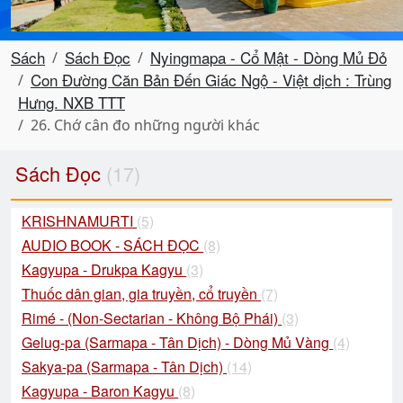
Sách
Sách Đọc
Nyingmapa - Cổ Mật - Dòng Mủ Đỏ
Con Đường Căn Bản Đến Giác Ngộ - Việt dịch : Trùng
Hưng. NXB TTT
26. Chớ cân đo những người khác
Sách Đọc
(17)
KRISHNAMURTI
(5)
AUDIO BOOK - SÁCH ĐỌC
(8)
Kagyupa - Drukpa Kagyu
(3)
Thuốc dân gian, gia truyền, cổ truyền
(7)
Rimé - (Non-Sectarian - Không Bộ Phái)
(3)
Gelug-pa (Sarmapa - Tân Dịch) - Dòng Mủ Vàng
(4)
Sakya-pa (Sarmapa - Tân Dịch)
(14)
Kagyupa - Baron Kagyu
(8)