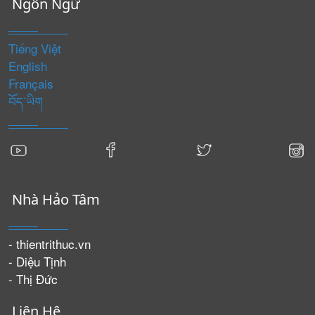
Ngôn Ngữ
Tiếng Việt
English
Français
བོད་ཡིག
Nhà Hảo Tâm
- thientrithuc.vn
- Diệu Tịnh
- Thị Đức
Liên Hệ