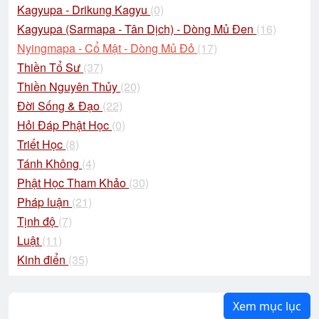
Kagyupa - Drikung Kagyu
(0)
Kagyupa (Sarmapa - Tân Dịch) - Dòng Mủ Đen
(16)
Nyingmapa - Cổ Mật - Dòng Mủ Đỏ
(17)
Thiền Tổ Sư
(37)
Thiền Nguyên Thủy
(20)
Đời Sống & Đạo
(22)
Hỏi Đáp Phật Học
(0)
Triết Học
(8)
Tánh Không
(4)
Phật Học Tham Khảo
(30)
Pháp luận
(21)
Tịnh độ
(7)
Luật
(11)
Kinh điển
(35)
Xem mục lục