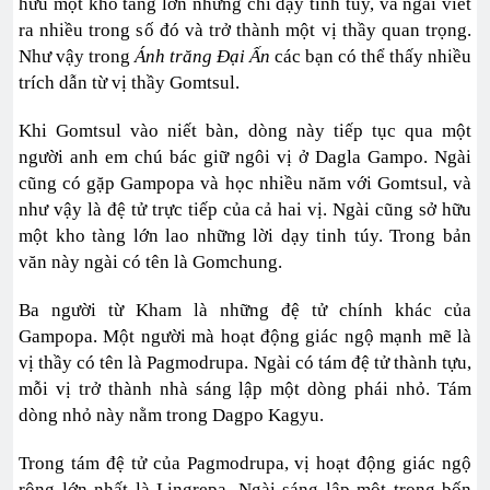
hữu một kho tàng lớn những chỉ dạy tinh túy, và ngài viết
ra nhiều trong số đó và trở thành một vị thầy quan trọng.
Như vậy trong
Ánh trăng Đại Ấn
các bạn có thể thấy nhiều
trích dẫn từ vị thầy Gomtsul.
Khi Gomtsul vào niết bàn, dòng này tiếp tục qua một
người anh em chú bác giữ ngôi vị ở Dagla Gampo. Ngài
cũng có gặp Gampopa và học nhiều năm với Gomtsul, và
như vậy là đệ tử trực tiếp của cả hai vị. Ngài cũng sở hữu
một kho tàng lớn lao những lời dạy tinh túy. Trong bản
văn này ngài có tên là Gomchung.
Ba người từ Kham là những đệ tử chính khác của
Gampopa. Một người mà hoạt động giác ngộ mạnh mẽ là
vị thầy có tên là Pagmodrupa. Ngài có tám đệ tử thành tựu,
mỗi vị trở thành nhà sáng lập một dòng phái nhỏ. Tám
dòng nhỏ này nằm trong Dagpo Kagyu.
Trong tám đệ tử của Pagmodrupa, vị hoạt động giác ngộ
rộng lớn nhất là Lingrepa. Ngài sáng lập một trong bốn