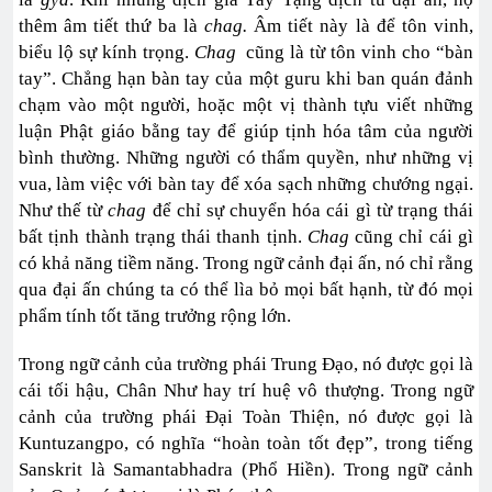
thêm âm tiết thứ ba là
chag.
Âm tiết này là để tôn vinh,
biểu lộ sự kính trọng.
Chag
cũng là từ tôn vinh cho “bàn
tay”. Chẳng hạn bàn tay của một guru khi ban quán đảnh
chạm vào một người, hoặc một vị thành tựu viết những
luận Phật giáo bằng tay để giúp tịnh hóa tâm của người
bình thường. Những người có thẩm quyền, như những vị
vua, làm việc với bàn tay để xóa sạch những chướng ngại.
Như thế từ
chag
để chỉ sự chuyển hóa cái gì từ trạng thái
bất tịnh thành trạng thái thanh tịnh.
Chag
cũng chỉ cái gì
có khả năng tiềm năng. Trong ngữ cảnh đại ấn, nó chỉ rằng
qua đại ấn chúng ta có thể lìa bỏ mọi bất hạnh, từ đó mọi
phẩm tính tốt tăng trưởng rộng lớn.
Trong ngữ cảnh của trường phái Trung Đạo, nó được gọi là
cái tối hậu, Chân Như hay trí huệ vô thượng. Trong ngữ
cảnh của trường phái Đại Toàn Thiện, nó được gọi là
Kuntuzangpo, có nghĩa “hoàn toàn tốt đẹp”, trong tiếng
Sanskrit là Samantabhadra (Phổ Hiền). Trong ngữ cảnh