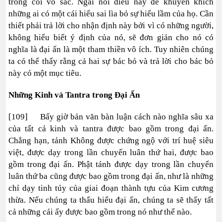
trong cõi vô sắc. Ngài nói điều này để khuyến khích
những ai có một cái hiểu sai lìa bỏ sự hiểu lầm của họ. Cần
thiết phải trả lời cho nhận định này bởi vì có những người,
không hiểu biết ý định của nó, sẽ đơn giản cho nó có
nghĩa là đại ấn là một tham thiền vô ích. Tuy nhiên chúng
ta có thể thấy rằng cả hai sự bác bỏ và trả lời cho bác bỏ
này có một mục tiêu.
Những Kinh và Tantra trong Đại Ấn
[109] Bấy giờ bản văn bàn luận cách nào nghĩa sâu xa
của tất cả kinh và tantra được bao gồm trong đại ấn.
Chẳng hạn, tánh Không được chứng ngộ với trí huệ siêu
việt, được dạy trong lần chuyển luân thứ hai, được bao
gồm trong đại ấn. Phật tánh được dạy trong lần chuyển
luân thứ ba cũng được bao gồm trong đại ấn, như là những
chỉ dạy tinh túy của giai đoạn thành tựu của Kim cương
thừa. Nếu chúng ta thấu hiểu đại ấn, chúng ta sẽ thấy tất
cả những cái ấy được bao gồm trong nó như thế nào.