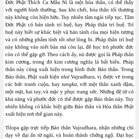
Đức Phật Thích Ca Mâu Ni là một hóa thân, có thể thấy
với người bình thường. Sau khi chết, hóa thân tối thượng
này không còn hiện hữu. Tuy nhiên tâm ngài tiếp tục. Tâm
Đức Phật có bản tánh trí huệ, hay Pháp thân trí huệ. Trí
huệ này biết sự khác biệt và bản tánh của mọi hiện tượng
và có những phẩm tính tốt như lòng bi. Pháp thân trí huệ
này không vào niết bàn mà còn lại, để học trò phước đức
còn có thể gặp gỡ. Theo cách ấy, nó được gọi là Pháp thân
kim cương, trong đó kim cương nghĩa là bất biến. Pháp
thân này cũng xuất hiện trong hình thức Báo thân. Trong
Báo thân, Phật xuất hiện như Vajradhara, vị được vẽ trong
các bức tranh cuộn, hay
tangka
, với một thân xanh đậm,
một mặt, hai tay, và mặc y phục trang sức. Những đệ tử có
khả năng và phước đức có thể được gặp Báo thân này. Tuy
nhiên không có khác biệt giữa Báo thân và Hóa thân Phật
xuất hiện nơi thế gian này.
Tilopa gặp trực tiếp Báo thân Vajradhara, nhận những chỉ
dạy về đại ấn từ ngài, và hoàn thành chứng ngộ. Đại học