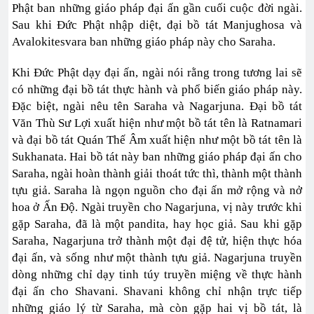
Phật ban những giáo pháp đại ấn gần cuối cuộc đời ngài.
Sau khi Đức Phật nhập diệt, đại bồ tát Manjughosa và
Avalokitesvara ban những giáo pháp này cho Saraha.
Khi Đức Phật dạy đại ấn, ngài nói rằng trong tương lai sẽ
có những đại bồ tát thực hành và phổ biến giáo pháp này.
Đặc biệt, ngài nêu tên Saraha và Nagarjuna. Đại bồ tát
Văn Thù Sư Lợi xuất hiện như một bồ tát tên là Ratnamari
và đại bồ tát Quán Thế Âm xuất hiện như một bồ tát tên là
Sukhanata. Hai bồ tát này ban những giáo pháp đại ấn cho
Saraha, ngài hoàn thành giải thoát tức thì, thành một thành
tựu giả. Saraha là ngọn nguồn cho đại ấn mở rộng và nở
hoa ở Ấn Độ. Ngài truyền cho Nagarjuna, vị này trước khi
gặp Saraha, đã là một pandita, hay học giả. Sau khi gặp
Saraha, Nagarjuna trở thành một đại đệ tử, hiện thực hóa
đại ấn, và sống như một thành tựu giả. Nagarjuna truyền
dòng những chỉ dạy tinh túy truyền miệng về thực hành
đại ấn cho Shavani. Shavani không chỉ nhận trực tiếp
những giáo lý từ Saraha, mà còn gặp hai vị bồ tát, là