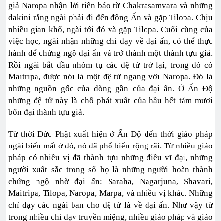
giả Naropa nhận lời tiên báo từ Chakrasamvara và những
dakini rằng ngài phải đi đến đông Ấn và gặp Tilopa. Chịu
nhiều gian khổ, ngài tới đó và gặp Tilopa. Cuối cùng của
việc học, ngài nhận những chỉ dạy về đại ấn, có thể thực
hành để chứng ngộ đại ấn và trở thành một thành tựu giả.
Rồi ngài bắt đầu nhóm tụ các đệ tử trở lại, trong đó có
Maitripa, được nói là một đệ tử ngang với Naropa. Đó là
những nguồn gốc của dòng gần của đại ấn. Ở Ấn Độ
những đệ tử này là chỗ phát xuất của hầu hết tám mươi
bốn đại thành tựu giả.
Từ thời Đức Phật xuất hiện ở Ấn Độ đến thời giáo pháp
ngài biến mất ở đó, nó đã phổ biến rộng rãi. Từ nhiều giáo
pháp có nhiều vị đã thành tựu những điều vĩ đại, những
người xuất sắc trong số họ là những người hoàn thành
chứng ngộ nhờ đại ấn: Saraha, Nagarjuna, Shavari,
Maitripa, Tilopa, Naropa, Marpa, và nhiều vị khác. Những
chỉ dạy các ngài ban cho đệ tử là về đại ấn. Như vậy từ
trong nhiều chỉ dạy truyền miệng, nhiều giáo pháp và giáo