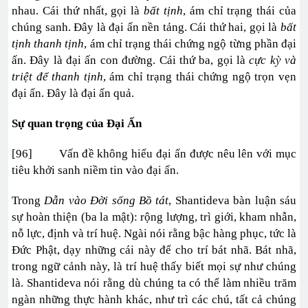
nhau. Cái thứ nhất, gọi là
bất tịnh
, ám chỉ trạng thái của
chúng sanh. Đây là đại ấn nền tảng. Cái thứ hai, gọi là
bất
tịnh thanh tịnh
, ám chỉ trạng thái chứng ngộ từng phần đại
ấn. Đây là đại ấn con đường. Cái thứ ba, gọi là
cực kỳ và
triệt để thanh tịnh
, ám chỉ trạng thái chứng ngộ trọn vẹn
đại ấn. Đây là đại ấn quả.
Sự quan trọng của Đại Ấn
[96] Vấn đề không hiểu đại ấn được nêu lên với mục
tiêu khởi sanh niềm tin vào đại ấn.
Trong
Dẫn vào Đời sống Bồ tát
, Shantideva bàn luận sáu
sự hoàn thiện (ba la mật): rộng lượng, trì giới, kham nhẫn,
nỗ lực, định và trí huệ. Ngài nói rằng bậc hàng phục, tức là
Đức Phật, dạy những cái này để cho trí bát nhã. Bát nhã,
trong ngữ cảnh này, là trí huệ thấy biết mọi sự như chúng
là. Shantideva nói rằng dù chúng ta có thể làm nhiều trăm
ngàn những thực hành khác, như trì các chú, tất cả chúng