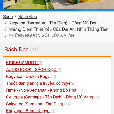
Sách
Sách Đọc
Kagyupa (Sarmapa - Tân Dịch) - Dòng Mủ Đen
Những Điểm Thiết Yếu Của Đại Ấn: Nhìn Thẳng Tâm
NHỮNG NGUỒN GỐC CỦA ĐẠI ẤN
Sách Đọc
(16)
KRISHNAMURTI
(5)
AUDIO BOOK - SÁCH ĐỌC
(8)
Kagyupa - Drukpa Kagyu
(3)
Thuốc dân gian, gia truyền, cổ truyền
(7)
Rimé - (Non-Sectarian - Không Bộ Phái)
(3)
Gelug-pa (Sarmapa - Tân Dịch) - Dòng Mủ Vàng
(4)
Sakya-pa (Sarmapa - Tân Dịch)
(14)
Kagyupa - Baron Kagyu
(8)