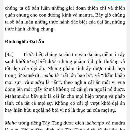
chúng ta đã bàn luận những giai đoạn thiền chỉ và thiền
quán chung cho con đường kinh và mantra. Bây giờ chúng
ta sẽ bàn luận những thực hành đặc biệt của đại ấn, những
thực hành không chung.
Định nghĩa Đại Ấn
[92] Trước hết, chúng ta cần tin vào đại ấn, niềm tin ấy
sanh khởi từ sự biết được những phẩm tính phi thường và
tốt đẹp của đại ấn. Những phẩm tính ấy được minh họa
trong từ Sanskrit:
maha là
“rất lớn bao la”, và “thấm khắp
mọi sự”, và
mudra
là “ấn”, theo nghĩa cái ấn một vị vua
đóng lên một giấy tờ mà không có cái gì ra ngoài nó được.
Mahamudra bấy giờ là cái ấn cho mọi hiện tượng và pháp
tánh của tất cả mọi sự. Không có cái gì vượt khỏi đại ấn
hay hiện hữu ngoài nó bởi vì nó là thực tại của mọi sự.
Maha
trong tiếng Tây Tạng được dịch là
chenpo
và mudra
là
gya
. Khi những dịch giả Tây Tạng dịch từ đại ấn, họ