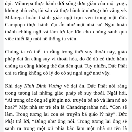
đại. Milarepa thực hành đời sống đơn giản của một yogi,
không nhà cửa, tài sản và thực hành ở những chỗ vắng vẻ.
Milarepa hoàn thành giác ngộ trọn vẹn trong một đời.
Gampopa thực hành đại ấn như một nhà sư. Ngài hoàn
thành chứng ngộ và làm lợi lạc lớn cho chúng sanh qua
việc thiết lập một hệ thống tu viện.
Chúng ta có thể tin rằng trong thời suy thoái này, giáo
pháp đại ấn cũng suy vi thoái hóa, do đó dù có thực hành
chúng ta cũng không thể đạt đến quả. Tuy nhiên, Đức Phật
chỉ ra rằng không có lý do có sự nghi ngờ như vậy.
Khi dạy
Kinh Định Vương
về đại ấn, Đức Phật nói rằng
trong tương lai những giáo pháp sẽ suy thoái. Ngài hỏi,
“Ai trong các ông sẽ giữ gìn nó, truyền bá nó và làm nó nở
hoa?” Một nhà sư trẻ tên là Chandraprabha nói, “Con sẽ
làm. Trong tương lai con sẽ truyền bá giáo lý này”. Đức
Phật trả lời, “Đúng như ông nói. Trong tương lai ông sẽ
sanh ra trong một xứ phía bắc làm một nhà sư tên là