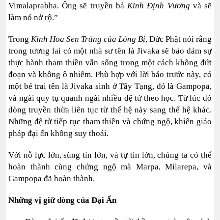
Vimalaprabha. Ông sẽ truyền bá
Kinh Định Vương
và sẽ
làm nó nở rộ.”
Trong
Kinh Hoa Sen Trắng của Lòng Bi
, Đức Phật nói rằng
trong tương lai có một nhà sư tên là Jivaka sẽ bảo đảm sự
thực hành tham thiền vẫn sống trong một cách không đứt
đoạn và không ô nhiễm. Phù hợp với lời báo trước này, có
một bé trai tên là Jivaka sinh ở Tây Tạng, đó là Gampopa,
và ngài quy tụ quanh ngài nhiều đệ tử theo học. Từ lúc đó
dòng truyền thừa liên tục từ thế hệ này sang thế hệ khác.
Những đệ tử tiếp tục tham thiền và chứng ngộ, khiến giáo
pháp đại ấn không suy thoái.
Với nỗ lực lớn, sùng tín lớn, và tự tin lớn, chúng ta có thể
hoàn thành cùng chứng ngộ mà Marpa, Milarepa, và
Gampopa đã hoàn thành.
Những vị giữ dòng của Đại Ấn