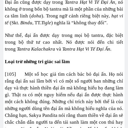
Đại ấn cũng được dạy trong
Tantra Hạt Vi Tế Đại Ấn,
nó
không ở trong bốn bộ tantra mà là một phần của những bài
ca tâm linh (
doha
). Trong ngữ cảnh riêng biệt này,
hạt vi
tế
(Skt.
Bindu
, TT.
Tigle
) nghĩa là “không thay đổi”.
Như thế, đại ấn được dạy trong mọi bộ tantra, đặc biệt
trong bộ thứ tư cao nhất. Nó được nói đến chi tiết
trong
Tantra Kalachakra
và
Tantra Hạt Vi Tế Đại Ấn.
Loại trừ những tri giác sai lầm
[105] Một số học giả tìm cách bác bỏ đại ấn. Họ nói
rằng đại ấn sai lầm bởi vì có một số người ban những chỉ
dạy và thực hành thiền đại ấn mà không hiểu họ đang làm
gì. Thật ra có một nguy hiểm nếu đại ấn được thực hành
một cách không đúng. Những chỉ trích này bởi thế là của
những người dùng tên đại ấn mà không hiểu nghĩa của nó.
Chẳng hạn, Sakya Pandita nói rằng tham thiền về đại ấn sẽ
chắc chắn dẫn người ta đến tái sanh làm một con thú hay