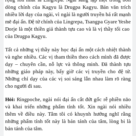
dòng chính của Kagyu là Drugpa Kagyu. Bản văn trích
nhiều lời dạy của ngài, vì ngài là người truyền bá rất mạnh
mẽ đại ấn. Đệ tử chính của Lingrepa, Tsangpa Gyare Yeshe
Dorje là một thiền giả thành tựu cao và là vị thầy tối cao
của Drugpa Kagyu.
Tất cả những vị thầy này học đại ấn một cách nhiệt thành
và nghe nhiều. Các vị tham thiền theo cách mình đã được
dạy – chuyên cần, nỗ lực và thông minh. Đã thành tựu
những giáo pháp này, bấy giờ các vị truyền cho đệ tử.
Những chỉ dạy của các vị soi sáng lẫn nhau làm rõ ràng
cho người đi sau.
Hỏi:
Ringpoche, ngài nói đại ấn cắt đứt gốc rễ phiền não
và khai triển những phẩm tính tốt. Xin ngài nói nhiều
thêm về điều này. Tâm tôi có khuynh hướng nghĩ rằng
những phẩm tính tốt này là bản tánh của tâm, lòng bi là
bản tánh của tâm.