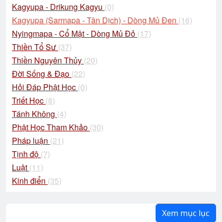
Kagyupa - Drikung Kagyu
(0)
Kagyupa (Sarmapa - Tân Dịch) - Dòng Mủ Đen
(16)
Nyingmapa - Cổ Mật - Dòng Mủ Đỏ
(17)
Thiền Tổ Sư
(37)
Thiền Nguyên Thủy
(20)
Đời Sống & Đạo
(22)
Hỏi Đáp Phật Học
(0)
Triết Học
(8)
Tánh Không
(4)
Phật Học Tham Khảo
(30)
Pháp luận
(21)
Tịnh độ
(7)
Luật
(11)
Kinh điển
(35)
Xem mục lục