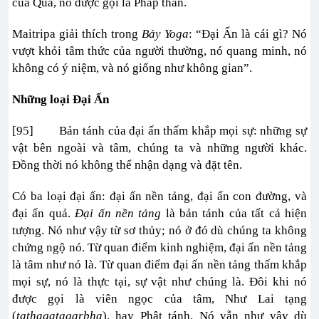
của Quả, nó được gọi là Pháp thân.
Maitripa giải thích trong
Bảy Yoga
: “Đại Ấn là cái gì? Nó
vượt khỏi tâm thức của người thường, nó quang minh, nó
không có ý niệm, và nó giống như không gian”.
Những loại Đại Ấn
[95] Bản tánh của đại ấn thấm khắp mọi sự: những sự
vật bên ngoài và tâm, chúng ta và những người khác.
Đồng thời nó không thể nhận dạng và đặt tên.
Có ba loại đại ấn: đại ấn nền tảng, đại ấn con đường, và
đại ấn quả.
Đại ấn nền tảng
là bản tánh của tất cả hiện
tượng. Nó như vậy từ sơ thủy; nó ở đó dù chúng ta không
chứng ngộ nó. Từ quan điểm kinh nghiệm, đại ấn nền tảng
là tâm như nó là. Từ quan điểm đại ấn nền tảng thấm khắp
mọi sự, nó là thực tại, sự vật như chúng là. Đôi khi nó
được gọi là viên ngọc của tâm, Như Lai tạng
(
tathagatagarbha
), hay Phật tánh. Nó vẫn như vậy dù