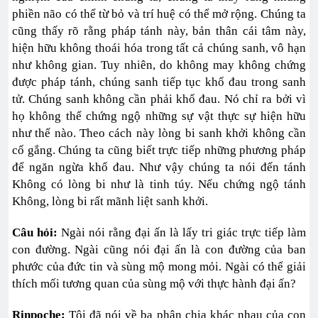
phiền não có thể từ bỏ và trí huệ có thể mở rộng. Chúng ta
cũng thấy rõ rằng pháp tánh này, bản thân cái tâm này,
hiện hữu không thoái hóa trong tất cả chúng sanh, vô hạn
như không gian. Tuy nhiên, do không may không chứng
được pháp tánh, chúng sanh tiếp tục khổ đau trong sanh
tử. Chúng sanh không cần phải khổ đau. Nó chỉ ra bởi vì
họ không thể chứng ngộ những sự vật thực sự hiện hữu
như thế nào. Theo cách này lòng bi sanh khởi không cần
cố gắng. Chúng ta cũng biết trực tiếp những phương pháp
để ngăn ngừa khổ đau. Như vậy chúng ta nói đến tánh
Không có lòng bi như là tinh túy. Nếu chứng ngộ tánh
Không, lòng bi rất mãnh liệt sanh khởi.
Câu hỏi:
Ngài nói rằng đại ấn là lấy tri giác trực tiếp làm
con đường. Ngài cũng nói đại ấn là con đường của ban
phước của đức tin và sùng mộ mong mỏi. Ngài có thể giải
thích mối tương quan của sùng mộ với thực hành đại ấn?
Rinpoche:
Tôi đã nói về ba phân chia khác nhau của con