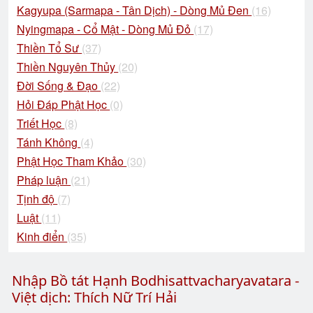
Kagyupa (Sarmapa - Tân Dịch) - Dòng Mủ Đen
(16)
Nyingmapa - Cổ Mật - Dòng Mủ Đỏ
(17)
Thiền Tổ Sư
(37)
Thiền Nguyên Thủy
(20)
Đời Sống & Đạo
(22)
Hỏi Đáp Phật Học
(0)
Triết Học
(8)
Tánh Không
(4)
Phật Học Tham Khảo
(30)
Pháp luận
(21)
Tịnh độ
(7)
Luật
(11)
Kinh điển
(35)
Nhập Bồ tát Hạnh Bodhisattvacharyavatara -
Việt dịch: Thích Nữ Trí Hải