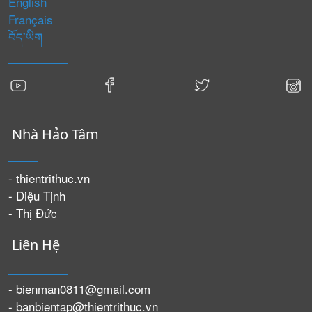
English
Français
བོད་ཡིག
Nhà Hảo Tâm
- thientrithuc.vn
- Diệu Tịnh
- Thị Đức
Liên Hệ
- bienman0811@gmail.com
- banbientap@thientrithuc.vn