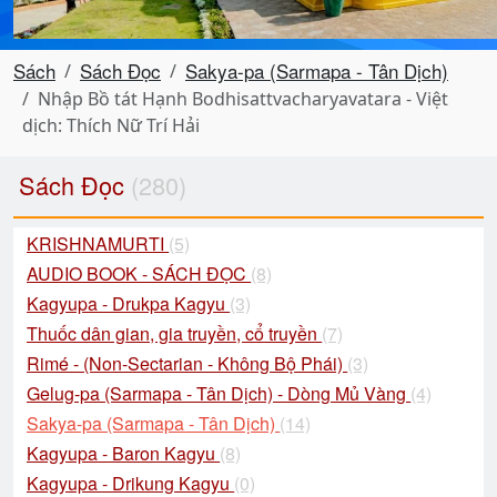
Sách
Sách Đọc
Sakya-pa (Sarmapa - Tân Dịch)
Nhập Bồ tát Hạnh Bodhisattvacharyavatara - Việt
dịch: Thích Nữ Trí Hải
Sách Đọc
(280)
KRISHNAMURTI
(5)
AUDIO BOOK - SÁCH ĐỌC
(8)
Kagyupa - Drukpa Kagyu
(3)
Thuốc dân gian, gia truyền, cổ truyền
(7)
Rimé - (Non-Sectarian - Không Bộ Phái)
(3)
Gelug-pa (Sarmapa - Tân Dịch) - Dòng Mủ Vàng
(4)
Sakya-pa (Sarmapa - Tân Dịch)
(14)
Kagyupa - Baron Kagyu
(8)
Kagyupa - Drikung Kagyu
(0)