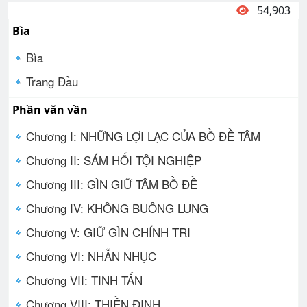
54,903
Bìa
Bìa
Trang Đầu
Phần văn vần
Chương I: NHỮNG LỢI LẠC CỦA BỒ ĐỀ TÂM
Chương II: SÁM HỐI TỘI NGHIỆP
Chương III: GÌN GIỮ TÂM BỒ ĐỀ
Chương IV: KHÔNG BUÔNG LUNG
Chương V: GIỮ GÌN CHÍNH TRI
Chương VI: NHẪN NHỤC
Chương VII: TINH TẤN
Chương VIII: THIỀN ĐỊNH