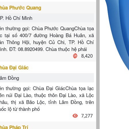
hùa Phước Quang
P. Hồ Chí Minh
ên thường gọi: Chùa Phước QuangChùa tọa
ạc tại số 400/7 đường Hoàng Bá Huân, xã
ân Thông Hội, huyện Củ Chi, TP. Hồ Chí
inh. ĐT: 08.8920499. Chùa thuộc hệ phái
8,420
hùa Đại Giác
âm Đồng
ên thường gọi: Chùa Đại GiácChùa tọa lạc
rên núi Đại Lào, thuộc thôn Đại Lào, xã Lộc
hâu, thị xã Bảo Lộc, tỉnh Lâm Đồng, trên
uốc lộ từ thành phố
7,277
hùa Pháp Trí