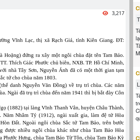
C
3,217
T
T
l
ờng Vĩnh Lạc, thị xã Rạch Giá, tỉnh Kiên Giang. ĐT:
T
M
à Hoặng) đứng ra xây một ngôi chùa đặt tên Tam Bảo.
TT. Thích Giác Phước chủ biên, NXB. TP. Hồ Chí Minh,
 với nhà Tây Sơn, Nguyễn Ánh đã có một thời gian tạm
C
 sắc tứ cho chùa năm 1803.
L
(thế danh Nguyễn Văn Đồng) về trụ trì chùa. Các năm
ùa. Ngài đã trụ trì chùa đến năm 1941 thì bị bắt đày Côn
T
t
gọ (1882) tại làng Vĩnh Thanh Vân, huyện Châu Thành,
C
n. Năm Nhâm Tý (1912), ngài xuất gia, làm đệ tử Hòa
q
Hòn Đất. Ngoài ngôi chùa Sắc tứ Tam Bảo, trên bước
ựng được nhiều ngôi chùa khác như chùa Tam Bảo Hòa
C
ùa Phước Hưng, chùa Tam Bảo Từ Tôn, chùa Tam Bảo Kỳ