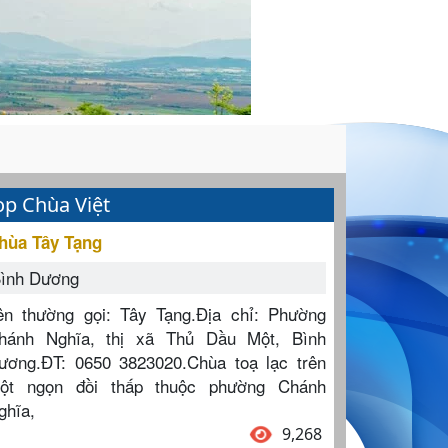
op Chùa Việt
hùa Tây Tạng
ình Dương
ên thường gọi: Tây Tạng.Địa chỉ: Phường
hánh Nghĩa, thị xã Thủ Dầu Một, Bình
ương.ĐT: 0650 3823020.Chùa toạ lạc trên
ột ngọn đồi thấp thuộc phường Chánh
ghĩa,
9,268