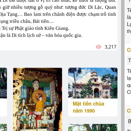
 Di Đà được đăt ở vị trí cao nhất, kế dưới là tượng đức
u giữ nhiều tượng gỗ quý như: tượng đức Di Lặc, Quan
T
Địa Tạng… Bao lam trên chánh điện được chạm trỗ tinh
l
ụng triều châu, Bát tiên…
L
Trị sự Phật giáo tỉnh Kiên Giang.
t
 là Di tích lịch sử – văn hóa quốc gia.
3,217
C
T
T
l
q
C
Mặt tiền chùa
năm 1990
C
B