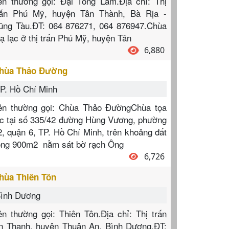
ên thường gọi: Đại Tòng Lâm.Địa chỉ: Thị
rấn Phú Mỹ, huyện Tân Thành, Bà Rịa -
ũng Tàu.ĐT: 064 876271, 064 876947.Chùa
oạ lạc ở thị trấn Phú Mỹ, huyện Tân
6,880
hùa Thảo Đường
P. Hồ Chí Minh
ên thường gọi: Chùa Thảo ĐườngChùa tọa
ạc tại số 335/42 đường Hùng Vương, phường
2, quận 6, TP. Hồ Chí Minh, trên khoảng đất
ộng 900m2 nằm sát bờ rạch Ông
6,726
hùa Thiên Tôn
ình Dương
ên thường gọi: Thiên Tôn.Địa chỉ: Thị trấn
n Thạnh, huyện Thuận An, Bình Dương.ĐT: