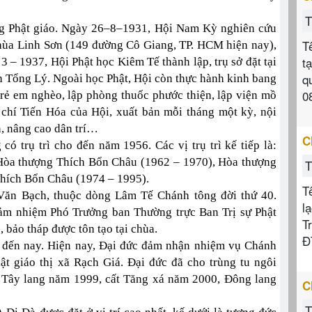
T
ng Phật giáo. Ngày 26–8–1931, Hội Nam Kỳ nghiên cứu
T
i chùa Linh Sơn (149 đường Cô Giang, TP. HCM hiện nay),
t
 – 1937, Hội Phật học Kiêm Tế thành lập, trụ sở đặt tại
q
h Tổng Lý. Ngoài học Phật, Hội còn thực hành kinh bang
0
 trẻ em nghèo, lập phòng thuốc phước thiện, lập viện mồ
 chí Tiến Hóa của Hội, xuất bản mỗi tháng một kỳ, nội
n, nâng cao dân trí…
C
ó trụ trì cho đến năm 1956. Các vị trụ trì kế tiếp là:
Hòa thượng Thích Bổn Châu (1962 – 1970), Hòa thượng
T
hích Bổn Châu (1974 – 1995).
T
Văn Bạch, thuộc dòng Lâm Tế Chánh tông đời thứ 40.
l
ảm nhiệm Phó Trưởng ban Thường trực Ban Trị sự Phật
T
 bảo tháp được tôn tạo tại chùa.
Đ
a đến nay. Hiện nay, Đại đức đảm nhận nhiệm vụ Chánh
ật giáo thị xã Rạch Giá. Đại đức đã cho trùng tu ngôi
 Tây lang năm 1999, cất Tăng xá năm 2000, Đông lang
C
T