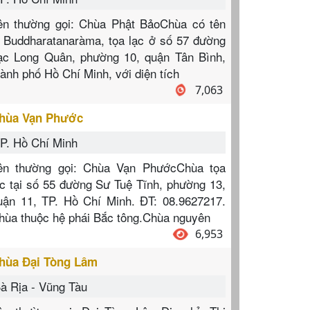
ên thường gọi: Chùa Phật BảoChùa có tên
à Buddharatanaràma, tọa lạc ở số 57 đường
ạc Long Quân, phường 10, quận Tân Bình,
hành phố Hồ Chí Minh, với diện tích
7,063
hùa Vạn Phước
P. Hồ Chí Minh
ên thường gọi: Chùa Vạn PhướcChùa tọa
ạc tại số 55 đường Sư Tuệ Tĩnh, phường 13,
uận 11, TP. Hồ Chí Minh. ĐT: 08.9627217.
hùa thuộc hệ phái Bắc tông.Chùa nguyên
6,953
hùa Đại Tòng Lâm
à Rịa - Vũng Tàu