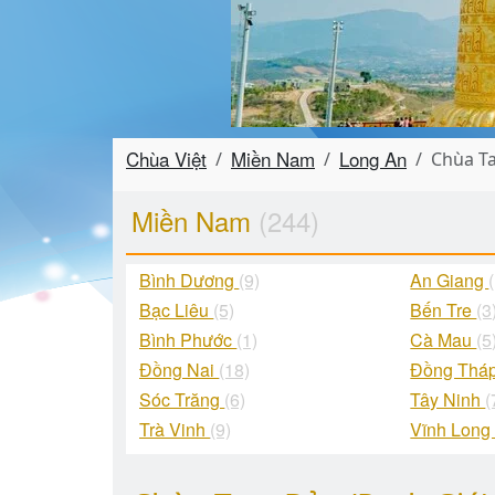
Chùa Việt
Miền Nam
Long An
Chùa Ta
Miền Nam
(244)
Bình Dương
(9)
An Giang
Bạc Liêu
(5)
Bến Tre
(3
Bình Phước
(1)
Cà Mau
(5
Đồng Nai
(18)
Đồng Thá
Sóc Trăng
(6)
Tây Ninh
(
Trà Vinh
(9)
Vĩnh Lon