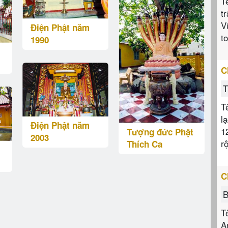
T
t
V
Điện Phật năm
t
1990
C
T
T
l
Điện Phật năm
1
Tượng đức Phật
2003
r
Thích Ca
C
B
T
A