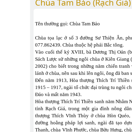
Chùa Tam Bảo (Rạch Giá)
Tên thường gọi: Chùa Tam Bảo
Chùa tọa lạc ở số 3 đường Sư Thiện Ân, phư
077.862439. Chùa thuộc hệ phái Bắc tông.
Vào cuối thế kỷ XVIII, bà Dương Thị Oán (b
Sách Lược sử những ngôi chùa ở Kiên Giang (
2002) cho biết trong những năm chiến tranh
lánh ở chùa, nên sau khi lên ngôi, ông đã ban
Đến năm 1913, Hòa thượng Thích Trí Thiền 
1915 – 1917, ngài tổ chức đại trùng tu ngôi ch
Đảo và mất năm 1943.
Hòa thượng Thích Trí Thiền sanh năm Nhâm N
tỉnh Rạch Giá, trong một gia đình nông dâ
thượng Thích Vĩnh Thùy ở chùa Hòn Quéo, 
đường hoằng pháp lợi sanh, ngài đã tạo d
Thanh, chùa Vĩnh Phước, chùa Bửu Hưng, ch