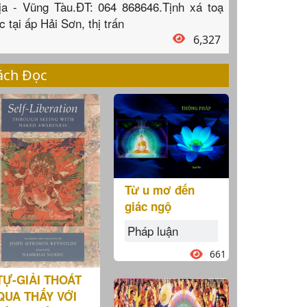
ịa - Vũng Tàu.ĐT: 064 868646.Tịnh xá toạ
c tại ấp Hải Sơn, thị trấn
6,327
ách Đọc
Từ u mơ đến
giác ngộ
Pháp luận
661
TỰ-GIẢI THOÁT
QUA THẤY VỚI