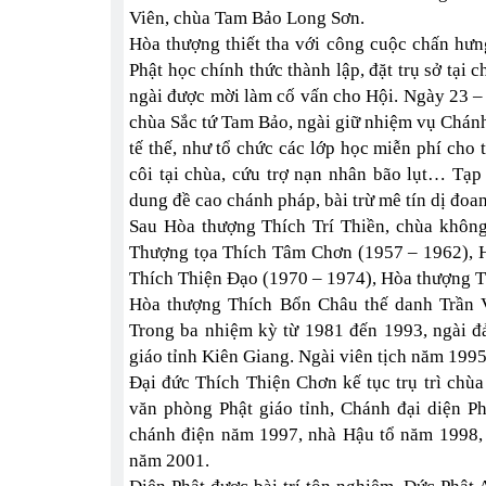
Viên, chùa Tam Bảo Long Sơn.
Hòa thượng thiết tha với công cuộc chấn hư
Phật học chính thức thành lập, đặt trụ sở tạ
ngài được mời làm cố vấn cho Hội. Ngày 23 – 3
chùa Sắc tứ Tam Bảo, ngài giữ nhiệm vụ Chán
tế thế, như tổ chức các lớp học miễn phí cho
côi tại chùa, cứu trợ nạn nhân bão lụt… Tạp
dung đề cao chánh pháp, bài trừ mê tín dị đoa
Sau Hòa thượng Thích Trí Thiền, chùa không c
Thượng tọa Thích Tâm Chơn (1957 – 1962), 
Thích Thiện Đạo (1970 – 1974), Hòa thượng T
Hòa thượng Thích Bổn Châu thế danh Trần 
Trong ba nhiệm kỳ từ 1981 đến 1993, ngài đ
giáo tỉnh Kiên Giang. Ngài viên tịch năm 1995,
Đại đức Thích Thiện Chơn kế tục trụ trì chù
văn phòng Phật giáo tỉnh, Chánh đại diện Ph
chánh điện năm 1997, nhà Hậu tổ năm 1998,
năm 2001.