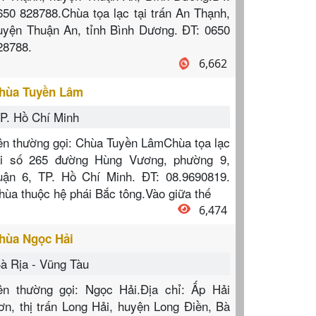
650 828788.Chùa tọa lạc tại trấn An Thạnh,
uyện Thuận An, tỉnh Bình Dương. ĐT: 0650
28788.
6,662
hùa Tuyền Lâm
P. Hồ Chí Minh
ên thường gọi: Chùa Tuyền LâmChùa tọa lạc
ại số 265 đường Hùng Vương, phường 9,
uận 6, TP. Hồ Chí Minh. ĐT: 08.9690819.
hùa thuộc hệ phái Bắc tông.Vào giữa thế
6,474
hùa Ngọc Hải
à Rịa - Vũng Tàu
ên thường gọi: Ngọc Hải.Địa chỉ: Ấp Hải
ơn, thị trấn Long Hải, huyện Long Điền, Bà