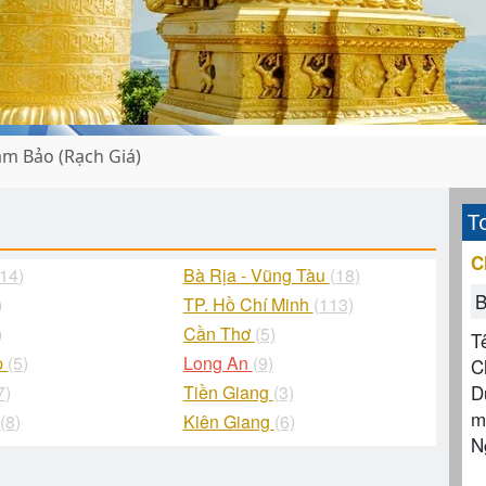
m Bảo (Rạch Giá)
T
C
(14)
Bà Rịa - Vũng Tàu
(18)
B
)
TP. Hồ Chí Minh
(113)
)
Cần Thơ
(5)
T
p
(5)
Long An
(9)
C
D
7)
Tiền Giang
(3)
m
g
(8)
Kiên Giang
(6)
N