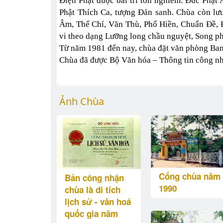
Điện Phật được bài trí tôn nghiêm. Đức Phật A
Phật Thích Ca, tượng Đản sanh. Chùa còn lư
Âm, Thế Chí, Văn Thù, Phổ Hiền, Chuẩn Đề, 
vi theo dạng Lưỡng long chầu nguyệt, Song ph
Từ năm 1981 đến nay, chùa đặt văn phòng Ban 
Chùa đã được Bộ Văn hóa – Thông tin công nhận
Ảnh Chùa
Cổng chùa năm
Bản công nhận
1990
chùa là di tích
lịch sử - văn hoá
quốc gia năm