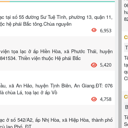
0
h
c tại số 55 đường Sư Tuệ Tĩnh, phường 13, quận 11,
8
uộc hệ phái Bắc tông.Chùa nguyên
6,953
C
T
 viện tọa lạc ở ấp Hiền Hòa, xã Phước Thái, huyện
T
.841534. Thiền viện thuộc Hệ phái Bắc
t
5,420
q
C
Đầu, xã An Hảo, huyện Tịnh Biên, An Giang.ĐT: 076
à chùa Lá, toạ lạc ở ấp Vồ
C
4,758
B
T
ạc ở số 542/A2, ấp Nhị Hòa, xã Hiệp Hòa, thành phố
S
 cù lao Phố. ĐT