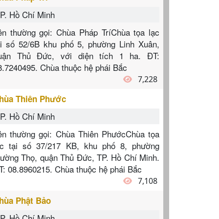
P. Hồ Chí Minh
ên thường gọi: Chùa Pháp TríChùa tọa lạc
ại số 52/6B khu phố 5, phường Linh Xuân,
uận Thủ Đức, với diện tích 1 ha. ĐT:
8.7240495. Chùa thuộc hệ phái Bắc
7,228
hùa Thiên Phước
P. Hồ Chí Minh
ên thường gọi: Chùa Thiên PhướcChùa tọa
ạc tại số 37/217 KB, khu phố 8, phường
rường Thọ, quận Thủ Đức, TP. Hồ Chí Minh.
T: 08.8960215. Chùa thuộc hệ phái Bắc
7,108
hùa Phật Bảo
P. Hồ Chí Minh