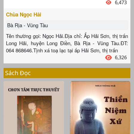
6,473
Chùa Ngọc Hải
Bà Rịa - Vũng Tàu
Tên thường gọi: Ngọc Hải.Địa chỉ: Ấp Hải Sơn, thị trấn
Long Hải, huyện Long Điền, Bà Rịa - Vũng Tàu.ĐT:
064 868646.Tịnh xá toạ lạc tại ấp Hải Sơn, thị trấn
6,326
Sách Đọc