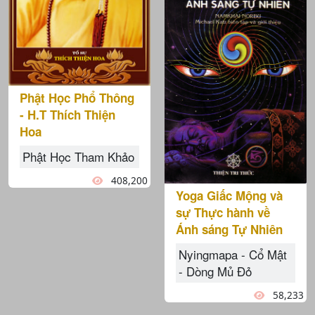
Phật Học Phổ Thông
- H.T Thích Thiện
Hoa
Phật Học Tham Khảo
408,200
Yoga Giấc Mộng và
sự Thực hành về
Ánh sáng Tự Nhiên
Nyingmapa - Cổ Mật
- Dòng Mủ Đỏ
58,233