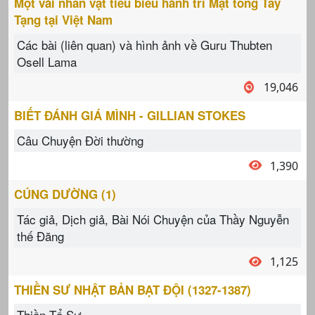
Một vài nhân vật tiêu biểu hành trì Mật tông Tây
Tạng tại Việt Nam
Các bài (liên quan) và hình ảnh về Guru Thubten
Osell Lama
19,046
BIẾT ĐÁNH GIÁ MÌNH - GILLIAN STOKES
Câu Chuyện Đời thường
1,390
CÚNG DƯỜNG (1)
Tác giả, Dịch giả, Bài Nói Chuyện của Thầy Nguyễn
thế Đăng
1,125
THIỀN SƯ NHẬT BẢN BẠT ĐỘI (1327-1387)
Thiền Tổ Sư