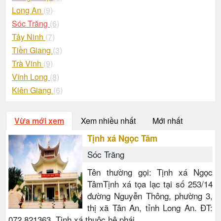
Long An
(9)
Sóc Trăng
(6)
Tây Ninh
(7)
Tiền Giang
(3)
Trà Vinh
(9)
Vĩnh Long
(8)
Kiên Giang
(6)
Vừa mới xem
Xem nhiều nhất
Mới nhất
Tịnh xá Ngọc Tâm
Sóc Trăng
Tên thường gọi: Tịnh xá Ngọc
TâmTịnh xá tọa lạc tại số 253/14
đường Nguyễn Thông, phường 3,
thị xã Tân An, tỉnh Long An. ĐT:
072.821363. Tịnh xá thuộc hệ phái