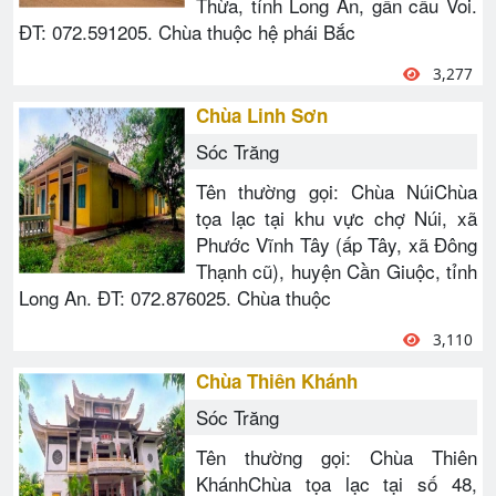
Thừa, tỉnh Long An, gần cầu Voi.
ĐT: 072.591205. Chùa thuộc hệ phái Bắc
3,277
Chùa Linh Sơn
Sóc Trăng
Tên thường gọi: Chùa NúiChùa
tọa lạc tại khu vực chợ Núi, xã
Phước Vĩnh Tây (ấp Tây, xã Đông
Thạnh cũ), huyện Cần Giuộc, tỉnh
Long An. ĐT: 072.876025. Chùa thuộc
3,110
Chùa Thiên Khánh
Sóc Trăng
Tên thường gọi: Chùa Thiên
KhánhChùa tọa lạc tại số 48,