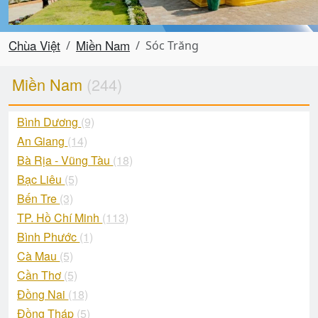
Chùa Việt
Miền Nam
Sóc Trăng
Miền Nam
(244)
Bình Dương
(9)
An Giang
(14)
Bà Rịa - Vũng Tàu
(18)
Bạc Liêu
(5)
Bến Tre
(3)
TP. Hồ Chí Minh
(113)
Bình Phước
(1)
Cà Mau
(5)
Cần Thơ
(5)
Đồng Nai
(18)
Đồng Tháp
(5)