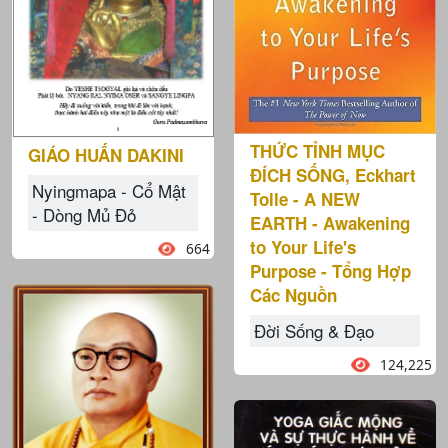
THỨC TỈNH MỤC
GIÁO HUẤN DAKINI
ĐÍCH SỐNG, Eckhart
Nyingmapa - Cổ Mật
Tolle - A NEW
- Dòng Mủ Đỏ
EARTH - Awakening
to Your Life's
664
Purpose - Tổng Hợp
Các Nguồn
Đời Sống & Đạo
124,225