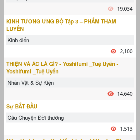
19,034
KINH TƯƠNG ƯNG BỘ Tập 3 – PHẨM THAM
LUYẾN
Kinh điển
2,100
THIỆN VÀ ÁC LÀ GÌ? - Yoshifumi _Tuệ Uyển -
Yoshifumi _Tuệ Uyển
Nhân Vật & Sự Kiện
14,640
Sự BẮT ĐẦU
Câu Chuyện Đời thường
1,513