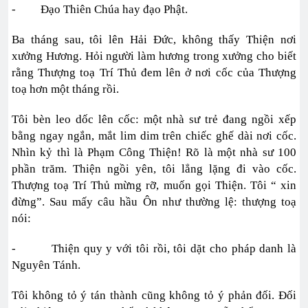
- Đạo Thiên Chúa hay đạo Phật.
Ba tháng sau, tôi lên Hải Đức, không thấy Thiện nơi
xưởng Hương. Hỏi người làm hương trong xưởng cho biết
rằng Thượng toạ Trí Thủ đem lên ở nơi cốc của Thượng
toạ hơn một tháng rồi.
Tôi bèn leo dốc lên cốc: một nhà sư trẻ đang ngồi xếp
bằng ngay ngắn, mắt lim dim trên chiếc ghế dài nơi cốc.
Nhìn kỷ thì là Phạm Công Thiện! Rõ là một nhà sư 100
phần trăm. Thiện ngồi yên, tôi lẳng lặng đi vào cốc.
Thượng toạ Trí Thủ mừng rỡ, muốn gọi Thiện. Tôi “ xin
đừng”. Sau mấy câu hầu Ôn như thường lệ: thượng toạ
nói:
- Thiện quy y với tôi rồi, tôi dặt cho pháp danh là
Nguyên Tánh.
Tôi không tỏ ý tán thành cũng không tỏ ý phản đối. Đối