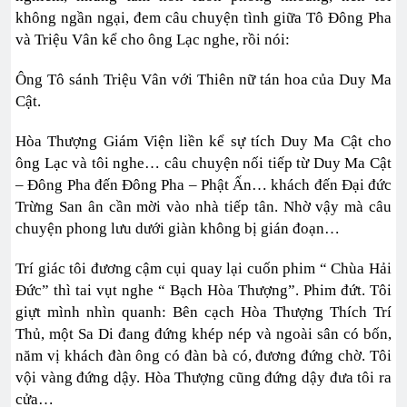
không ngần ngại, đem câu chuyện tình giữa Tô Đông Pha
và Triệu Vân kể cho ông Lạc nghe, rồi nói:
Ông Tô sánh Triệu Vân với Thiên nữ tán hoa của Duy Ma
Cật.
Hòa Thượng Giám Viện liền kể sự tích Duy Ma Cật cho
ông Lạc và tôi nghe… câu chuyện nối tiếp từ Duy Ma Cật
– Đông Pha đến Đông Pha – Phật Ấn… khách đến Đại đức
Trừng San ân cần mời vào nhà tiếp tân. Nhờ vậy mà câu
chuyện phong lưu dưới giàn không bị gián đoạn…
Trí giác tôi đương cậm cụi quay lại cuốn phim “ Chùa Hải
Đức” thì tai vụt nghe “ Bạch Hòa Thượng”. Phim đứt. Tôi
giựt mình nhìn quanh: Bên cạch Hòa Thượng Thích Trí
Thủ, một Sa Di đang đứng khép nép và ngoài sân có bốn,
năm vị khách đàn ông có đàn bà có, đương đứng chờ. Tôi
vội vàng đứng dậy. Hòa Thượng cũng đứng dậy đưa tôi ra
cửa…