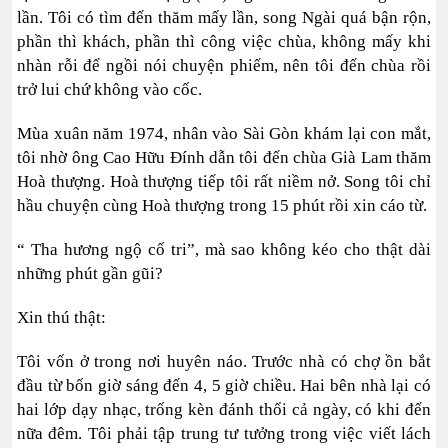
lần. Tôi có tìm đến thăm mấy lần, song Ngài quá bận rộn,
phần thì khách, phần thì công việc chùa, không mấy khi
nhàn rỗi để ngồi nói chuyện phiếm, nên tôi đến chùa rồi
trở lui chứ không vào cốc.
Mùa xuân năm 1974, nhân vào Sài Gòn khám lại con mắt,
tôi nhờ ông Cao Hữu Đính dẫn tôi đến chùa Già Lam thăm
Hoà thượng. Hoà thượng tiếp tôi rất niềm nở. Song tôi chỉ
hầu chuyện cùng Hoà thượng trong 15 phút rồi xin cáo từ.
“ Tha hương ngộ cố tri”, mà sao không kéo cho thật dài
những phút gần gũi?
Xin thú thật:
Tôi vốn ở trong nơi huyên náo. Trước nhà có chợ ồn bắt
đầu từ bốn giờ sáng đến 4, 5 giờ chiều. Hai bên nhà lại có
hai lớp dạy nhạc, trống kèn đánh thổi cả ngày, có khi đến
nữa đêm. Tôi phải tập trung tư tưởng trong việc viết lách