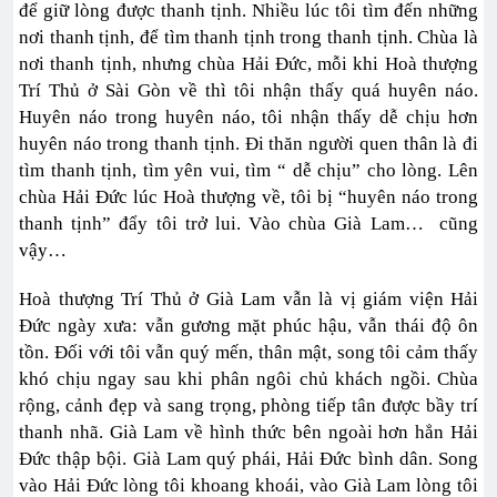
để giữ lòng được thanh tịnh. Nhiều lúc tôi tìm đến những
nơi thanh tịnh, để tìm thanh tịnh trong thanh tịnh. Chùa là
nơi thanh tịnh, nhưng chùa Hải Đức, mỗi khi Hoà thượng
Trí Thủ ở Sài Gòn về thì tôi nhận thấy quá huyên náo.
Huyên náo trong huyên náo, tôi nhận thấy dễ chịu hơn
huyên náo trong thanh tịnh. Đi thăn người quen thân là đi
tìm thanh tịnh, tìm yên vui, tìm “ dễ chịu” cho lòng. Lên
chùa Hải Đức lúc Hoà thượng về, tôi bị “huyên náo trong
thanh tịnh” đẩy tôi trở lui. Vào chùa Già Lam… cũng
vậy…
Hoà thượng Trí Thủ ở Già Lam vẫn là vị giám viện Hải
Đức ngày xưa: vẫn gương mặt phúc hậu, vẫn thái độ ôn
tồn. Đối với tôi vẫn quý mến, thân mật, song tôi cảm thấy
khó chịu ngay sau khi phân ngôi chủ khách ngồi. Chùa
rộng, cảnh đẹp và sang trọng, phòng tiếp tân được bầy trí
thanh nhã. Già Lam về hình thức bên ngoài hơn hẳn Hải
Đức thập bội. Già Lam quý phái, Hải Đức bình dân. Song
vào Hải Đức lòng tôi khoang khoái, vào Già Lam lòng tôi