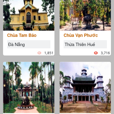
Chùa Tam Bảo
Chùa Vạn Phước
Đà Nẵng
Thừa Thiên Huế
1,851
3,716