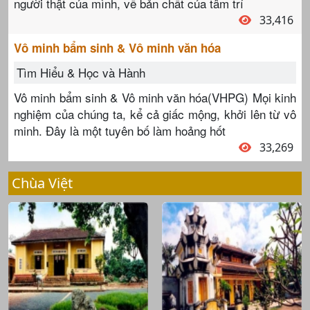
người thật của mình, về bản chất của tâm trí
33,416
Vô minh bẩm sinh & Vô minh văn hóa
Tìm Hiểu & Học và Hành
Vô minh bẩm sinh & Vô minh văn hóa(VHPG) Mọi kinh
nghiệm của chúng ta, kể cả giấc mộng, khởi lên từ vô
minh. Đây là một tuyên bố làm hoảng hốt
33,269
Chùa Việt