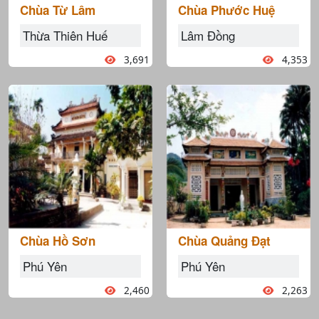
Chùa Từ Lâm
Chùa Phước Huệ
Thừa Thiên Huế
Lâm Đồng
3,691
4,353
Chùa Hồ Sơn
Chùa Quảng Đạt
Phú Yên
Phú Yên
2,460
2,263