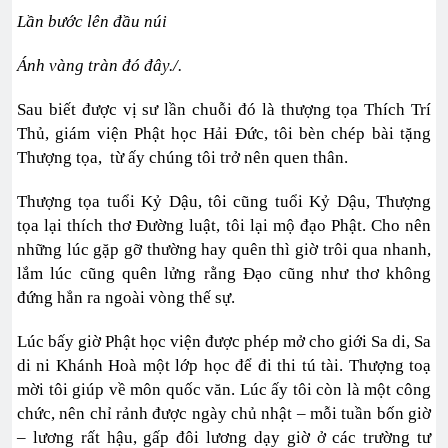
Lần bước lên đầu núi
Ánh vàng tràn đó đây./.
Sau biết được vị sư lần chuỗi đó là thượng tọa Thích Trí
Thủ, giám viện Phật học Hải Đức, tôi bèn chép bài tặng
Thượng tọa, từ ấy chúng tôi trở nên quen thân.
Thượng tọa tuổi Kỷ Dậu, tôi cũng tuổi Kỷ Dậu, Thượng
tọa lại thích thơ Đường luật, tôi lại mộ đạo Phật. Cho nên
những lúc gặp gỡ thường hay quên thì giờ trôi qua nhanh,
lắm lúc cũng quên lửng rằng Đạo cũng như thơ không
đứng hẳn ra ngoài vòng thế sự.
Lúc bấy giờ Phật học viện được phép mở cho giới Sa di, Sa
di ni Khánh Hoà một lớp học để đi thi tú tài. Thượng toạ
mời tôi giúp về môn quốc văn. Lúc ấy tôi còn là một công
chức, nên chỉ rảnh được ngày chủ nhật – mỗi tuần bốn giờ
– lương rất hậu, gấp đôi lương dạy giờ ở các trường tư