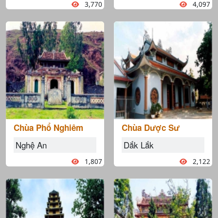
3,770
4,097
Chùa Phổ Nghiêm
Chùa Dược Sư
Nghệ An
Dắk Lắk
1,807
2,122