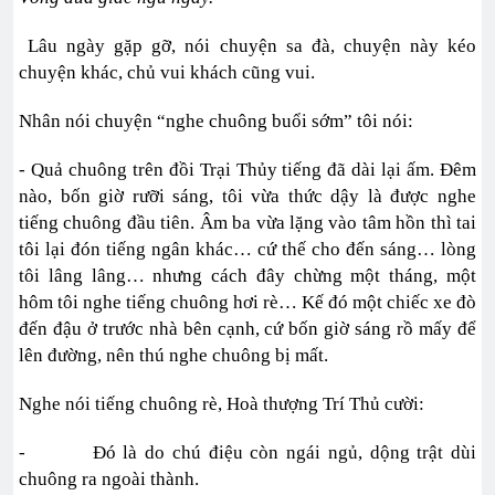
Lâu ngày gặp gỡ, nói chuyện sa đà, chuyện này kéo
chuyện khác, chủ vui khách cũng vui.
Nhân nói chuyện “nghe chuông buổi sớm” tôi nói:
- Quả chuông trên đồi Trại Thủy tiếng đã dài lại ấm. Đêm
nào, bốn giờ rưỡi sáng, tôi vừa thức dậy là được nghe
tiếng chuông đầu tiên. Âm ba vừa lặng vào tâm hồn thì tai
tôi lại đón tiếng ngân khác… cứ thế cho đến sáng… lòng
tôi lâng lâng… nhưng cách đây chừng một tháng, một
hôm tôi nghe tiếng chuông hơi rè… Kế đó một chiếc xe đò
đến đậu ở trước nhà bên cạnh, cứ bốn giờ sáng rồ mấy để
lên đường, nên thú nghe chuông bị mất.
Nghe nói tiếng chuông rè, Hoà thượng Trí Thủ cười:
- Đó là do chú điệu còn ngái ngủ, dộng trật dùi
chuông ra ngoài thành.