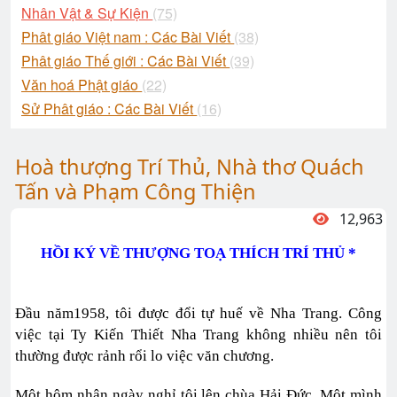
Nhân Vật & Sự Kiện
(75)
Phât giáo Việt nam : Các Bài Viết
(38)
Phât giáo Thế giới : Các Bài Viết
(39)
Văn hoá Phật giáo
(22)
Sử Phât giáo : Các Bài Viết
(16)
Hoà thượng Trí Thủ, Nhà thơ Quách
Tấn và Phạm Công Thiện
12,963
HỒI KÝ VỀ THƯỢNG TOẠ THÍCH TRÍ THỦ *
Đầu năm1958, tôi được đổi tự huế về Nha Trang. Công
việc tại Ty Kiến Thiết Nha Trang không nhiều nên tôi
thường được rảnh rổi lo việc văn chương.
Một hôm nhân ngày nghỉ tôi lên chùa Hải Đức. Một mình