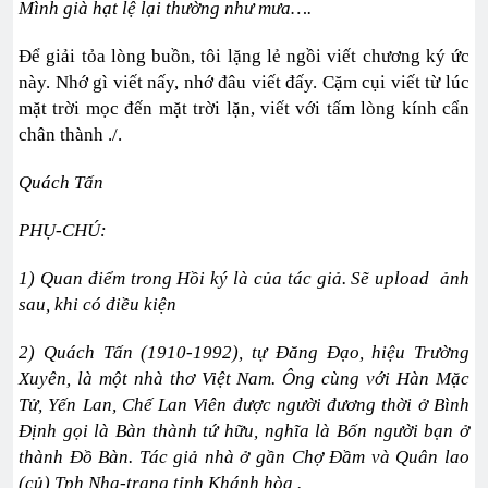
Mình già hạt lệ lại thường như mưa….
Để giải tỏa lòng buồn, tôi lặng lẻ ngồi viết chương ký ức
này. Nhớ gì viết nấy, nhớ đâu viết đấy. Cặm cụi viết từ lúc
mặt trời mọc đến mặt trời lặn, viết với tấm lòng kính cẩn
chân thành ./.
Quách Tấn
PHỤ-CHÚ:
1) Quan điểm trong Hồi ký là của tác giả. Sẽ upload ảnh
sau, khi có điều kiện
2) Quách Tấn (1910-1992), tự Đăng Đạo, hiệu Trường
Xuyên, là một nhà thơ Việt Nam. Ông cùng với Hàn Mặc
Tử, Yến Lan, Chế Lan Viên được người đương thời ở Bình
Định gọi là Bàn thành tứ hữu, nghĩa là Bốn người bạn ở
thành Đồ Bàn. Tác giả nhà ở gần Chợ Đầm và Quân lao
(củ) Tph Nha-trang tỉnh Khánh hòa .