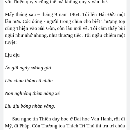
với Thiện quy y cũng thế mà không quy y vẫn thế.
Mấy tháng sau – tháng 9 năm 1964. Tôi lên Hải Đức một
lần nữa. Cốc đóng - người trong chùa cho biết Thượng toạ
cùng Thiện vào Sài Gòn, còn lâu mới về. Tôi cảm thấy bùi
ngùi như nhớ nhung, như thương tiếc. Tôi ngẫu chiếm một
tuyệt:
Lịu địu
Áo giũ ngày sương gió
Lên chùa thăm cố nhân
Non nghiêng thềm nắng xế
Lịu địu bóng nhàn vâng.
Sau nghe tin Thiện dạy học ở Đại học Vạn Hạnh, rồi đi
Mỹ, đi Pháp. Còn Thượng tọa Thích Trí Thủ thì trụ trì chùa