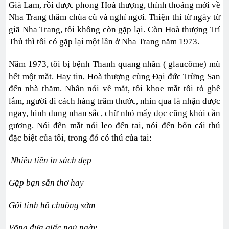
Già Lam, rồi được phong Hoà thượng, thỉnh thoảng mới về
Nha Trang thăm chùa cũ và nghỉ ngơi. Thiện thì từ ngày từ
giã Nha Trang, tôi không còn gặp lại. Còn Hoà thượng Trí
Thủ thì tôi có gặp lại một lần ở Nha Trang năm 1973.
Năm 1973, tôi bị bệnh Thanh quang nhãn ( glaucôme) mù
hết một mắt. Hay tin, Hoà thượng cùng Đại đức Trừng San
đến nhà thăm. Nhân nói về mắt, tôi khoe mắt tôi tỏ ghê
lắm, người đi cách hàng trăm thước, nhìn qua là nhận được
ngay, hình dung nhan sắc, chữ nhỏ mấy đọc cũng khỏi cần
gương. Nói đến mắt nói leo đến tai, nói đến bốn cái thú
đặc biệt của tôi, trong đó có thú của tai:
Nhiều tiền in sách đẹp
Gặp bạn sẵn thơ hay
Gối tỉnh hồ chuông sớm
Võng đưa giấc ngủ ngày.