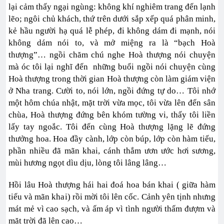
lại cảm thấy ngại ngùng: không khí nghiêm trang đến lạnh
lẽo; ngôi chủ khách, thứ trên dưới sắp xếp quá phân minh,
kẻ hầu người hạ quá lễ phép, đi không dám đi mạnh, nói
không dám nói to, và mở miệng ra là “bạch Hoà
thượng”… ngồi chăm chú nghe Hoà thượng nói chuyện
mà óc tôi lại nghĩ đến những buổi ngồi nói chuyện cùng
Hoà thượng trong thời gian Hoà thượng còn làm giám viện
ở Nha trang. Cười to, nói lớn, ngồi đứng tự do… Tôi nhớ
một hôm chúa nhật, mặt trời vừa mọc, tôi vừa lên đến sân
chùa, Hoà thượng đứng bên khóm tường vi, thấy tôi liền
lấy tay ngoắc. Tôi đến cùng Hoà thượng lặng lẽ đứng
thưởng hoa. Hoa đầy cành, lớp còn búp, lớp còn hàm tiếu,
phần nhiều đã mãn khai, cánh thắm ươn ước hơi sương,
mùi hương ngọt dìu dịu, lòng tôi lâng lâng…
Hồi lâu Hoà thượng hái hai đoá hoa bán khai ( giữa hàm
tiếu và mãn khai) rồi mời tôi lên cốc. Cảnh yên tịnh nhưng
mát mẻ vì cao sạch, và ấm áp vì tình người thấm đượm và
mặt trời đã lên cao…