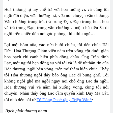
Hoà thượng tự tay chế trà với hoa tường vi, và cùng tôi
ngồi đối diện, vừa thưởng trà, vừa nói chuyện văn chương.
Văn chương trong trà, trà trong Đạo, Đạo trong hoa, hoa
và trà trong Đạo, trong văn chương… một chú tiểu Sa di
ngồi trên chiếc đôn nơi góc phòng, thiu thiu ngủ…
Lại một hôm nữa, vào nửa buổi chiều, tôi đến chùa Hải
Đức. Hoà Thượng Giám viện nằm trên võng cột duới giàn
hoa bạch chỉ cạnh hiên phía đông chùa. Ông Trần đình
Lạc, một người bạn đồng sự với tôi và là đệ tử thân tín của
Hòa thượng, ngồi bên võng, trên mé thềm hiên chùa. Thấy
tôi Hòa thượng ngồi dậy bảo ông Lạc đi bưng ghế. Tôi
không ngồi ghế mà ngồi ngay nơi chỗ ông Lạc đã ngồi.
Hòa thượng vui vẻ nằm lại xuống võng, cùng tôi nói
chuyện. Nhân thấy ông Lạc cầm quyển kinh Duy Ma Cật,
tôi nhớ đến bài từ
Tô Đông Pha* tặng Triệu Vân*
:
Bạch phát thương nhan