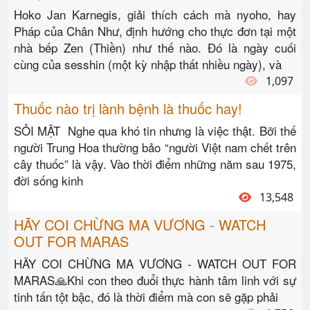
Hoko Jan Karnegis, giải thích cách mà nyoho, hay
Pháp của Chân Như, định hướng cho thực đơn tại một
nhà bếp Zen (Thiền) như thế nào. Đó là ngày cuối
cùng của sesshin (một kỳ nhập thất nhiều ngày), và
1,097
Thuốc nào trị lành bệnh là thuốc hay!
SỎI MẬT Nghe qua khó tin nhưng là việc thật. Bỡi thế
người Trung Hoa thường bảo “người Việt nam chết trên
cây thuốc” là vậy. Vào thời điểm những năm sau 1975,
đời sống kinh
13,548
HÃY COI CHỪNG MA VƯƠNG - WATCH
OUT FOR MARAS
HÃY COI CHỪNG MA VƯƠNG - WATCH OUT FOR
MARAS🙏Khi con theo đuổi thực hành tâm linh với sự
tinh tấn tột bậc, đó là thời điểm mà con sẽ gặp phải