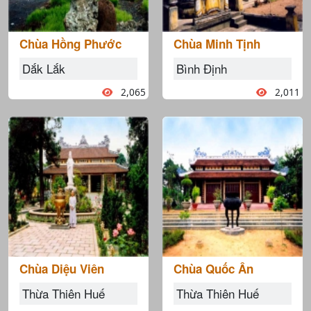
Chùa Hồng Phước
Chùa Minh Tịnh
Dắk Lắk
Bình Định
2,065
2,011
Chùa Diệu Viên
Chùa Quốc Ân
Thừa Thiên Huế
Thừa Thiên Huế