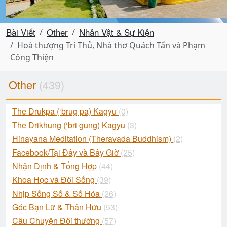
Bài Viết
Other
Nhân Vật & Sự Kiện
Hoà thượng Trí Thủ, Nhà thơ Quách Tấn và Phạm
Công Thiện
Other
(439)
The Drukpa (‘brug pa) Kagyu
(0)
The Drikhung (‘bri gung) Kagyu
(3)
Hinayana Meditation (Theravada Buddhism)
(2)
Facebook/Tại Đây và Bây Giờ
(25)
Nhận Định & Tổng Hợp
(44)
Khoa Học và Đời Sống
(39)
Nhịp Sống Số & Số Hóa
(26)
Góc Bạn Lữ & Thân Hữu
(53)
Câu Chuyện Đời thường
(57)