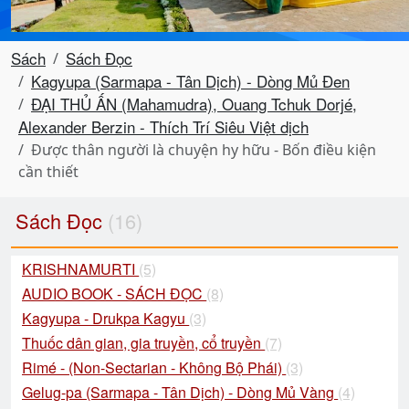
Sách
Sách Đọc
Kagyupa (Sarmapa - Tân Dịch) - Dòng Mủ Đen
ĐẠI THỦ ẤN (Mahamudra), Ouang Tchuk Dorjé,
Alexander Berzin - Thích Trí Siêu Việt dịch
Ðược thân người là chuyện hy hữu - Bốn điều kiện
cần thiết
Sách Đọc
(16)
KRISHNAMURTI
(5)
AUDIO BOOK - SÁCH ĐỌC
(8)
Kagyupa - Drukpa Kagyu
(3)
Thuốc dân gian, gia truyền, cổ truyền
(7)
Rimé - (Non-Sectarian - Không Bộ Phái)
(3)
Gelug-pa (Sarmapa - Tân Dịch) - Dòng Mủ Vàng
(4)