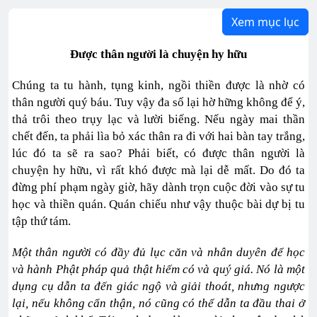
Xem mục lục
Ðược thân người là chuyện hy hữu
Chúng ta tu hành, tụng kinh, ngồi thiền được là nhờ có
thân người quý báu. Tuy vậy đa số lại hờ hững không để ý,
thả trôi theo trụy lạc và lười biếng. Nếu ngày mai thần
chết đến, ta phải lìa bỏ xác thân ra đi với hai bàn tay trắng,
lúc đó ta sẽ ra sao? Phải biết, có được thân người là
chuyện hy hữu, vì rất khó được mà lại dễ mất. Do đó ta
đừng phí phạm ngày giờ, hãy dành trọn cuộc đời vào sự tu
học và thiền quán. Quán chiếu như vậy thuộc bài dự bị tu
tập thứ tám.
Một thân người có đầy đủ lục căn và nhân duyên để học
và hành Phật pháp quả thật hiếm có và quý giá. Nó là một
dụng cụ dẫn ta đến giác ngộ và giải thoát, nhưng ngược
lại, nếu không cẩn thận, nó cũng có thể dẫn ta đầu thai ở