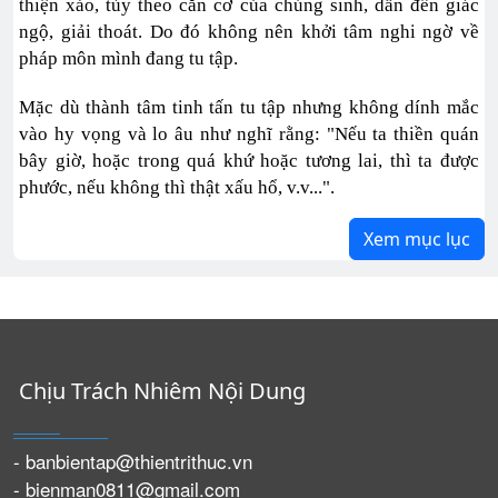
thiện xảo, tùy theo căn cơ của chúng sinh, dẫn đến giác
ngộ, giải thoát. Do đó không nên khởi tâm nghi ngờ về
pháp môn mình đang tu tập.
Mặc dù thành tâm tinh tấn tu tập nhưng không dính mắc
vào hy vọng và lo âu như nghĩ rằng: "Nếu ta thiền quán
bây giờ, hoặc trong quá khứ hoặc tương lai, thì ta được
phước, nếu không thì thật xấu hổ, v.v...".
Xem mục lục
Chịu Trách Nhiêm Nội Dung
- banbientap@thientrithuc.vn
- bienman0811@gmail.com