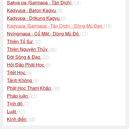
Sakya-pa (Sarmapa - Tân Dịch)
(14)
Kagyupa - Baron Kagyu
(8)
Kagyupa - Drikung Kagyu
(0)
Kagyupa (Sarmapa - Tân Dịch) - Dòng Mủ Đen
(16)
Nyingmapa - Cổ Mật - Dòng Mủ Đỏ
(17)
Thiền Tổ Sư
(37)
Thiền Nguyên Thủy
(20)
Đời Sống & Đạo
(22)
Hỏi Đáp Phật Học
(0)
Triết Học
(8)
Tánh Không
(4)
Phật Học Tham Khảo
(30)
Pháp luận
(21)
Tịnh độ
(7)
Luật
(11)
Kinh điển
(35)