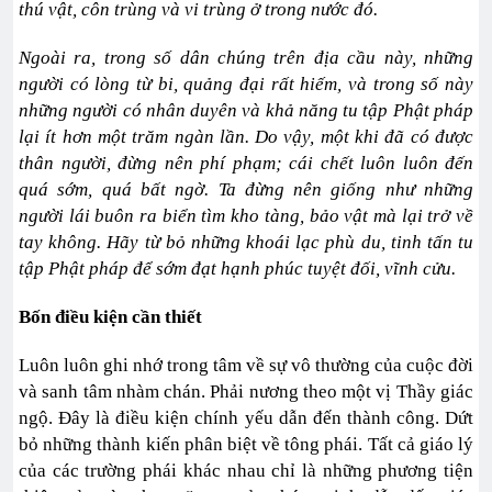
thú vật, côn trùng và vi trùng ở trong nước đó.
Ngoài ra, trong số dân chúng trên địa cầu này, những
người có lòng từ bi, quảng đại rất hiếm, và trong số này
những người có nhân duyên và khả năng tu tập Phật pháp
lại ít hơn một trăm ngàn lần. Do vậy, một khi đã có được
thân người, đừng nên phí phạm; cái chết luôn luôn đến
quá sớm, quá bất ngờ. Ta đừng nên giống như những
người lái buôn ra biển tìm kho tàng, bảo vật mà lại trở về
tay không. Hãy từ bỏ những khoái lạc phù du, tinh tấn tu
tập Phật pháp để sớm đạt hạnh phúc tuyệt đối, vĩnh cửu.
Bốn điều kiện cần thiết
Luôn luôn ghi nhớ trong tâm về sự vô thường của cuộc đời
và sanh tâm nhàm chán. Phải nương theo một vị Thầy giác
ngộ. Ðây là điều kiện chính yếu dẫn đến thành công. Dứt
bỏ những thành kiến phân biệt về tông phái. Tất cả giáo lý
của các trường phái khác nhau chỉ là những phương tiện