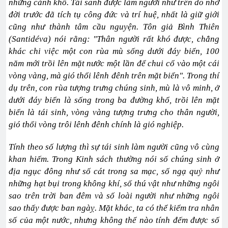
những cảnh khổ. Tái sanh được làm người như trên do nhờ
đời trước đã tích tụ công đức và trí huệ, nhất là giữ giới
cũng như thành tâm cầu nguyện. Tôn giả Bình Thiên
(Santidéva) nói rằng: "Thân người rất khó được, chẳng
khác chi việc một con rùa mù sống dưới đáy biển, 100
năm mới trồi lên mặt nước một lần để chui cổ vào một cái
vòng vàng, mà gió thổi lênh đênh trên mặt biển". Trong thí
dụ trên, con rùa tượng trưng chúng sinh, mù là vô minh, ở
dưới đáy biển là sống trong ba đường khổ, trồi lên mặt
biển là tái sinh, vòng vàng tượng trưng cho thân người,
gió thổi vòng trôi lênh đênh chính là gió nghiệp.
Tính theo số lượng thì sự tái sinh làm người cũng vô cùng
khan hiếm. Trong Kinh sách thường nói số chúng sinh ở
địa ngục đông như số cát trong sa mạc, số ngạ quỷ như
những hạt bụi trong không khí, số thú vật như những ngôi
sao trên trời ban đêm và số loài người như những ngôi
sao thấy được ban ngàỵ. Mặt khác, ta có thể kiểm tra nhân
số của một nước, nhưng không thể nào tính đếm được số