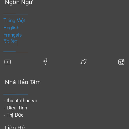
Ngôn Ngữ
Tiếng Việt
English
Français
བོད་ཡིག
Nhà Hảo Tâm
- thientrithuc.vn
- Diệu Tịnh
- Thị Đức
Liên Hệ