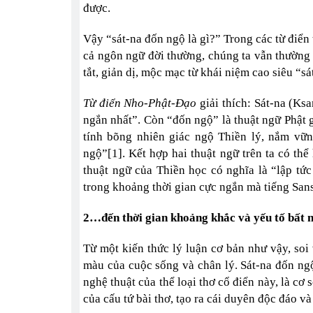
được.
Vậy “sát-na đốn ngộ là gì?” Trong các từ điển 
cả ngôn ngữ đời thường, chúng ta vẫn thường 
tắt, giản dị, mộc mạc từ khái niệm cao siêu “s
Từ điển Nho-Phật-Đạo
giải thích: Sát-na (Ksa
ngắn nhất”. Còn “đốn ngộ” là thuật ngữ Phật g
tính bõng nhiên giác ngộ Thiền lý, nắm vữ
ngộ”[1]. Kết hợp hai thuật ngữ trên ta có t
thuật ngữ của Thiền học có nghĩa là “lập tứ
trong khoảng thời gian cực ngắn mà tiếng Sansk
2…đến thời gian khoảng khắc và yếu tố bất 
Từ một kiến thức lý luận cơ bản như vậy, soi
màu của cuộc sống và chân lý. Sát-na đốn ng
nghệ thuật của thể loại thơ cổ điển này, là cơ 
của cấu tứ bài thơ, tạo ra cái duyên độc đáo và