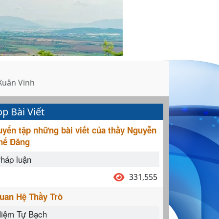
Xuân Vinh
op Bài Viết
uyển tập những bài viết của thầy Nguyễn
hế Đăng
háp luận
331,555
uan Hệ Thầy Trò
iệm Tự Bạch