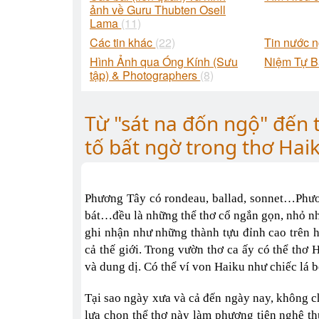
ảnh về Guru Thubten Osell
Lama
(11)
Các tin khác
(22)
Tin nước 
Hình Ảnh qua Óng Kính (Sưu
Niệm Tự 
tập) & Photographers
(8)
Từ "sát na đốn ngộ" đến 
tố bất ngờ trong thơ Ha
Phương Tây có rondeau, ballad, sonnet…Phươn
bát…đều là những thể thơ cổ ngắn gọn, nhỏ nhắ
ghi nhận như những thành tựu đỉnh cao trên h
cả thế giới. Trong vườn thơ ca ấy có thể thơ 
và dung dị. Có thể ví von Haiku như chiếc lá 
Tại sao ngày xưa và cả đến ngày nay, không c
lựa chọn thể thơ này làm phương tiện nghệ th