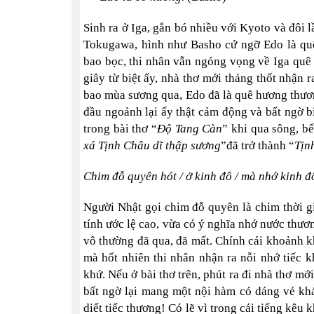
Sinh ra ở Iga, gắn bó nhiều với Kyoto và đôi 
Tokugawa, hình như Basho cứ ngỡ Edo là qu
bao bọc, thi nhân vẫn ngóng vọng về Iga quê 
giây từ biệt ấy, nhà thơ mới thảng thốt nhận 
bao mùa sương qua, Edo đã là quê hương thươn
đầu ngoảnh lại ấy thật cảm động và bất ngờ 
trong bài thơ “
Độ Tang Càn
” khi qua sông, b
xá Tịnh Châu dĩ thập sương
”đã trở thành “
Tịn
Chim đỗ quyên hót / ở kinh đô / mà nhớ kinh đ
Người Nhật gọi chim đỗ quyên là chim thời gi
tính ước lệ cao, vừa có ý nghĩa nhớ nước thương
vô thường đã qua, đã mất. Chính cái khoảnh k
mà hốt nhiên thi nhân nhận ra nỗi nhớ tiếc 
khứ. Nếu ở bài thơ trên, phút ra đi nhà thơ mớ
bất ngờ lại mang một nội hàm có dáng vẻ khá
diết tiếc thương! Có lẽ vì trong cái tiếng kêu