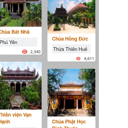
Chùa Bát Nhã
Chùa Hồng Đức
Phú Yên
Thừa Thiên Huế
2,340
4,611
Thiền viện Vạn
Hạnh
Chùa Phật Học