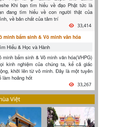
eshe Khi bạn tìm hiểu về đạo Phật tức là
ạn đang tìm hiểu về con người thật của
ình, về bản chất của tâm trí
33,414
ô minh bẩm sinh & Vô minh văn hóa
ìm Hiểu & Học và Hành
ô minh bẩm sinh & Vô minh văn hóa(VHPG)
ọi kinh nghiệm của chúng ta, kể cả giấc
ộng, khởi lên từ vô minh. Đây là một tuyên
ố làm hoảng hốt
33,267
hùa Việt