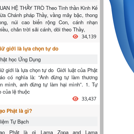
UAN HỆ THẦY TRÒ Theo Tinh thần Kinh Kế
hừa Chánh pháp Thầy, vầng mây bậc, thong
ong, núi cao biển rộng Con, cánh nhạn
hiều, chân trời sải cánh, dõi theo Thầy,
34,139
iữ giới là lựa chọn tự do
hật học Ứng Dụng
iữ giới là lựa chọn tự do Giới luật của Phật
iáo có nghĩa là: “Anh đừng tự làm thương
ổn mình, anh đừng tự làm hại mình”. 1. Tự
o của lệ thuộc
33,437
ạo Phật là gì?
iệm Tự Bạch
ạo Phật là gì Lama Zopa and Lama