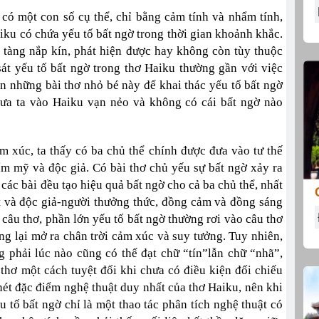
có một con số cụ thể, chỉ bằng cảm tính và nhẩm tính,
iku có chứa yếu tố bất ngờ trong thời gian khoảnh khắc.
n tàng nắp kín, phát hiện được hay không còn tùy thuộc
át yếu tố bất ngờ trong thơ Haiku thường gần với việc
ận những bài thơ nhỏ bé này để khai thác yếu tố bất ngờ
ưa ta vào Haiku vạn nẻo và không có cái bất ngờ nào
cảm xúc, ta thấy có ba chủ thể chính được đưa vào tư thế
ẩm mỹ và độc giả. Có bài thơ chủ yếu sự bất ngờ xảy ra
các bài đều tạo hiệu quả bất ngờ cho cả ba chủ thể, nhất
t và độc giả-người thưởng thức, đồng cảm và đồng sáng
c câu thơ, phần lớn yếu tố bất ngờ thường rơi vào câu thơ
ưng lại mở ra chân trời cảm xúc và suy tưởng. Tuy nhiên,
g phải lúc nào cũng có thể đạt chữ “tín”lẫn chữ “nhã”,
 thơ một cách tuyệt đối khi chưa có điều kiện đối chiếu
nét đặc điểm nghệ thuật duy nhất của thơ Haiku, nên khi
u tố bất ngờ chỉ là một thao tác phân tích nghệ thuật có