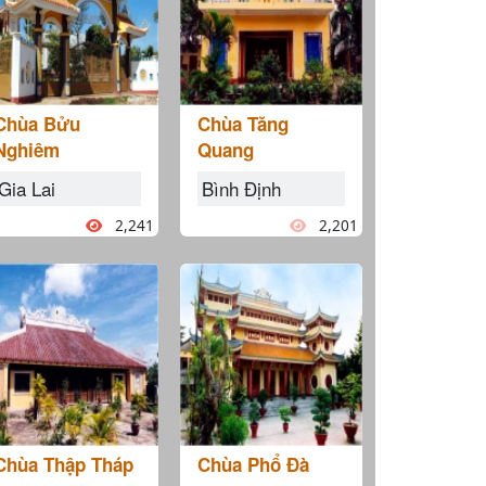
Chùa Bửu
Chùa Tăng
Nghiêm
Quang
Gia Lai
Bình Định
2,241
2,201
Chùa Thập Tháp
Chùa Phổ Đà