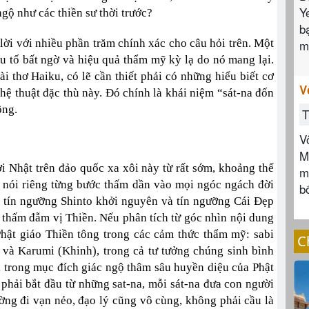
Y
gộ như các thiền sư thời trước?
b
 lời với nhiều phần trăm chính xác cho câu hỏi trên. Một
m
ếu tố bất ngờ và hiệu quả thẩm mỹ kỳ lạ do nó mang lại.
i thơ Haiku, có lẽ cần thiết phải có những hiểu biết cơ
V
ghệ thuật đặc thù này. Đó chính là khái niệm “sát-na đốn
ông.
T
V
M
i Nhật trên đảo quốc xa xôi này từ rất sớm, khoảng thế
m
g nói riêng từng bước thấm dần vào mọi ngóc ngách đời
b
o tín ngưỡng Shinto khởi nguyên và tín ngưỡng Cái Đẹp
c thấm đẫm vị Thiền. Nếu phân tích từ góc nhìn nội dung
 Phật giáo Thiền tông trong các cảm thức thẩm mỹ: sabi
C
) và Karumi (Khinh), trong cả tư tưởng chúng sinh bình
ại trong mục đích giác ngộ thâm sâu huyền diệu của Phật
phải bắt đầu từ những sat-na, mỗi sát-na đưa con người
ờng đi vạn nẻo, đạo lý cũng vô cùng, không phải cầu là