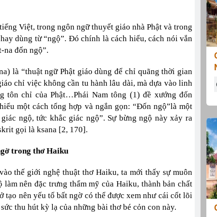
tiếng Việt, trong ngôn ngữ thuyết giáo nhà Phật và trong
hay dùng từ “ngộ”. Đó chính là cách hiểu, cách nói vắn
át-na đốn ngộ”.
na) là “thuật ngữ Phật giáo dùng để chỉ quãng thời gian
iáo chỉ việc không cần tu hành lâu dài, mà dựa vào linh
ng tôn chỉ của Phật…Phái Nam tông (1) đề xướng đốn
hể hiểu một cách tổng hợp và ngắn gọn: “Đốn ngộ”là một
c giác ngộ, tức khắc giác ngộ”. Sự bừng ngộ này xảy ra
rit gọi là ksana [2, 170].
ngờ trong thơ Haiku
 vào thế giới nghệ thuật thơ Haiku, ta mới thấy sự muôn
ộ làm nên đặc trưng thẩm mỹ của Haiku, thành bản chất
sở tạo nên yếu tố bất ngờ có thể được xem như cái cốt lõi
 sức thu hút kỳ lạ của những bài thơ bé cỏn con này.