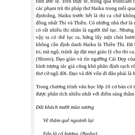
tính ước lệ. Trên thực tế, trong quá trìnhcảm 
các phạm trù thi pháp thơ Haiku trong mối qu
địnhrằng, Haiku trước hết là thi ca chứ khô
đồng nhất Thi và Thiền. Có những nhà thơ là
có rất nhiều thi nhân là người thế tục. Nhưng
vậy ta có thể lọc ra, hứng lấy một chút hươ
không cần định danh Haiku là Thiền Thi. Đã 
tri, mà ngộ, tránh áp đặt mọi giáo lý cho thi 
(Shinto), Đạo giáo và tín ngưỡng Cái Đẹp củ
hình tượng tác giả cũng khó phân định rạch ròi
thơ cứ ngộ đời. Đạo và đời vốn dĩ đâu phải là
Trong chương trình văn học lớp 10 cơ bản có t
được phân tích nhiều nhất với điểm sáng thẩm 
Đất khách mười mùa sương
Về thăm quê ngoảnh lại
Edo là cố hương.
(Basho)