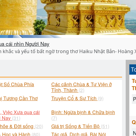
ua cái nhìn Người Nay
h khắc và yếu tố bất ngờ trong thơ Haiku Nhật Bản- Hoàng 
T
T
ột Số Chùa Phía
Các cảnh Chùa & Tự Viện ở
T
Tỉnh, Thành
(2)
hị Tương Cần Thơ
Truyện Cổ & Sự Tích
(9)
P
, Việc Xưa qua cái
Bịnh: Ngừa bịnh & Chửa bịnh
i Nay
(31)
(7)
Q
khỏe & Đời sống
(20)
Giá trị Sống & Tiến Bộ
(51)
N
& Học và Hành
(80)
Tác giả, Dịch giả, Bài Nói