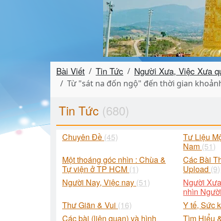
Bài Viết
Tin Tức
Người Xưa, Việc Xưa q
Từ "sát na đốn ngộ" đến thời gian khoản
Tin Tức
(680)
Chuyên Đề
(45)
Tư Liệu M
Nam
(51)
Một thoáng góc nhìn : Chùa &
Các Bài T
Tự viện ở TP HCM
(1)
Upload
(9)
Người Nay, Việc nay
(51)
Người Xưa
nhìn Ngườ
Thư Giãn & Vui
(16)
Y tế, Sức 
Các bài (liên quan) và hình
Tìm Hiểu 