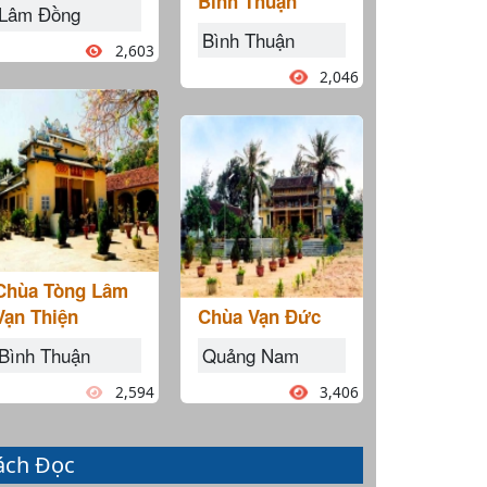
Bình Thuận
Lâm Đồng
Bình Thuận
2,603
2,046
Chùa Tòng Lâm
Vạn Thiện
Chùa Vạn Đức
Bình Thuận
Quảng Nam
2,594
3,406
ách Đọc