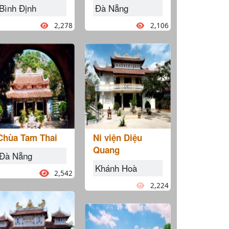
Bình Định
Đà Nẵng
2,278
2,106
Chùa Tam Thai
Ni viện Diệu
Quang
Đà Nẵng
Khánh Hoà
2,542
2,224