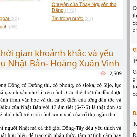
Chuyện của Thầy Nguyễn thế
Q
Đăng
(173)
t
ngoài
(30)
Tin trong nước
(27)
d
Bạch
(36)
c
G
thời gian khoảnh khắc và yếu
P
iku Nhật Bản- Hoàng Xuân Vinh
G
2,509
g
g Đông có Đường thi, cổ phong, có sloka, có Sijo, lục
t
n, xinh xắn như lá trên cành. Các thể thơ trên đều được
d
ành trình văn học và thi ca cổ điển của từng dân tộc và
Haiku của Nhật Bản với 17 âm tiết (5-7-5) là thật đơn sơ
Đ
bé nhỏ nhất trên cội cành xum xuê của cổ thụ ngàn thơ.
N
hỉ người Nhật mà cả thế giới Đông-Tây đều yêu thích và
Đ
uật hữu hiệu để trao gửi nhận thức, tâm tư tình cảm hay