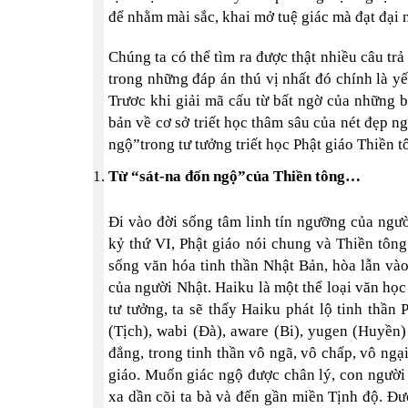
để nhằm mài sắc, khai mở tuệ giác mà đạt đại n
Chúng ta có thể tìm ra được thật nhiều câu trả
trong những đáp án thú vị nhất đó chính là y
Trươc khi giải mã cấu từ bất ngờ của những bà
bản về cơ sở triết học thâm sâu của nét đẹp n
ngộ”trong tư tưởng triết học Phật giáo Thiền t
Từ “sát-na đốn ngộ”của Thiền tông…
Đi vào đời sống tâm linh tín ngưỡng của ngườ
kỷ thứ VI, Phật giáo nói chung và Thiền tôn
sống văn hóa tinh thần Nhật Bản, hòa lẫn và
của người Nhật. Haiku là một thể loại văn họ
tư tưởng, ta sẽ thấy Haiku phát lộ tinh thần
(Tịch), wabi (Đà), aware (Bi), yugen (Huyền
đẳng, trong tinh thần vô ngã, vô chấp, vô ng
giáo. Muốn giác ngộ được chân lý, con người 
xa dần cõi ta bà và đến gần miền Tịnh độ. Đư