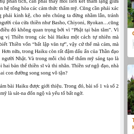
thụ phân tích, cần phải thấy mối liên kết thầm lặng giữa
an hệ tổng hòa các cảm thức thẩm mỹ. Cũng cần phải xác
ng phải kinh kệ, cho nên chúng ta đừng nhầm lẫn, tránh
 người của cửa thiền như Basho, Chiyoni, Ryokan…cũng
 điều đó không quan trọng bởi vì “Phật tại bản tâm”. Vì
ng vị Thiền trong các bài Haiku một cách tự nhiên mà
biết Thiền vốn “bất lập văn tự”, vậy cứ thế mà cảm, mà
ca. Hơn nữa, trong Haiku còn rất đậm dấu ấn của Thần đạo
a người Nhật. Và trong mỗi chủ thể thẩm mỹ sáng tạo là
 hai bản thể thiền sĩ và thi nhân. Thiền sư ngộ đạo, nhà
 hai con đường song song vô tận?
ám bài Haiku được giới thiệu. Trong đó, bài số 1 và số 2
mỹ là sát-na đốn ngộ và yếu tố bất ngờ.