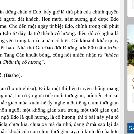
lần dừng chân ở Edo, bấy giờ là thủ phủ của chính quyền
ê người đất khách. Hơn mười năm sương gió được Edo
mẹ. Cho đến một ngày từ biệt Edo, chính trong cái phút
ra Edo từ đây đã trở thành cố hương, điều đó có nghĩa là
g yêu trong ta mà ta nào có biết. Cái khoảnh khắc quay
biết bao! Nhà thơ Giả Đảo đời Đường hơn 800 năm trước
ến Tang Càn khuất bóng, cũng hốt nhiên nhận ra “
khách
h Châu thị cố hương
”.
ô
. (Basho).
an (hotutughisu). Đó là một thi liệu truyền thống mang
 nhà, lại có ý nghĩa tiếc nuối thời gian, hối tiếc cho cái
hắc giao mùa xuân-hè ấy, nghe một tiếng chim thời gian
khôn nguôi một không gian xưa trong một thời gian quá
i ngộ Edo là quê hương, là cố hương, thì ở bài này yếu tố
clạ chưa kìa, chưa xa mà đã nhớ, đang ở mà sao lại da
S
 khắc khoải của con chim thời gian ấy, có kinh đô của hơn