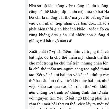
Nếu sơ bộ làm công việc thống kê, dù không 
cũng có thể khẳng định hơn một nửa số bài Ha
Đó chỉ là những bài thơ mà yếu tố bất ngờ ẩ
vào cảm nhận, tiếp nhận của bạn đọc. Khảo s
phát hiện thời gian khoảnh khắc . Việc tiếp c
cũng không đơn giản. Có nhiều con đường đ
giống cái bất ngờ nào cả!
Xuất phát từ vị trí, điểm nhìn và trạng thái 
bất ngờ, đó là chủ thể thẩm mỹ, khách thể th
cho một trong ba chủ thể trên, nhưng phần lớn 
là chủ thể thẩm mỹ-người sáng tạo nghệ thuậ
tạo. Xét về cấu tứ bài thơ và kết cấu thứ tự cá
thứ ba-câu thơ có vai trò kết thúc bài thơ, nh
việc khảo sát qua các bản dịch thơ vốn khôn
nên chúng tôi tránh sự khẳng định thứ tự câu
với nguyên tác. Yếu tố bất ngờ không phải là 
cảm thụ một bài thơ cụ thể, việc lấy ra một yế