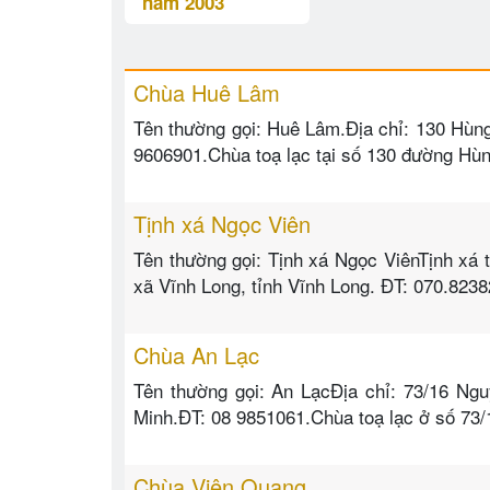
năm 2003
Chùa Huê Lâm
Tên thường gọi: Huê Lâm.Địa chỉ: 130 Hùn
9606901.Chùa toạ lạc tại số 130 đường Hù
Tịnh xá Ngọc Viên
Tên thường gọi: Tịnh xá Ngọc ViênTịnh xá t
xã Vĩnh Long, tỉnh Vĩnh Long. ĐT: 070.8238
Chùa An Lạc
Tên thường gọi: An LạcĐịa chỉ: 73/16 Ng
Minh.ĐT: 08 9851061.Chùa toạ lạc ở số 73
Chùa Viên Quang