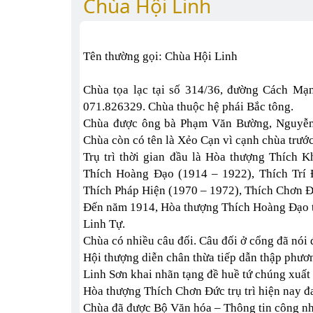
Chùa Hội Linh
Tên thường gọi: Chùa Hội Linh
Chùa tọa lạc tại số 314/36, đường Cách Mạ
071.826329. Chùa thuộc hệ phái Bắc tông.
Chùa được ông bà Phạm Văn Bường, Nguyễn 
Chùa còn có tên là Xẻo Cạn vì cạnh chùa trước
Trụ trì thời gian đầu là Hòa thượng Thích 
Thích Hoàng Đạo (1914 – 1922), Thích Trí 
Thích Pháp Hiện (1970 – 1972), Thích Chơn Đ
Đến năm 1914, Hòa thượng Thích Hoàng Đạo trụ 
Linh Tự.
Chùa có nhiều câu đối. Câu đối ở cổng đã nói 
Hội thượng diễn chân thừa tiếp dẫn thập phươn
Linh Sơn khai nhãn tạng đề huề tứ chúng xuất
Hòa thượng Thích Chơn Đức trụ trì hiện nay đan
Chùa đã được Bộ Văn hóa – Thông tin công nhận