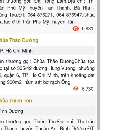
ên thường gọi: Đại Tòng Lâm.Địa chỉ: Thị
rấn Phú Mỹ, huyện Tân Thành, Bà Rịa -
ũng Tàu.ĐT: 064 876271, 064 876947.Chùa
oạ lạc ở thị trấn Phú Mỹ, huyện Tân
6,881
hùa Thảo Đường
P. Hồ Chí Minh
ên thường gọi: Chùa Thảo ĐườngChùa tọa
ạc tại số 335/42 đường Hùng Vương, phường
2, quận 6, TP. Hồ Chí Minh, trên khoảng đất
ộng 900m2 nằm sát bờ rạch Ông
6,730
hùa Thiên Tôn
ình Dương
ên thường gọi: Thiên Tôn.Địa chỉ: Thị trấn
n Thạnh, huyện Thuận An, Bình Dương.ĐT: