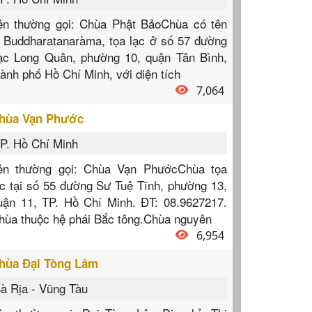
ên thường gọi: Chùa Phật BảoChùa có tên
à Buddharatanaràma, tọa lạc ở số 57 đường
ạc Long Quân, phường 10, quận Tân Bình,
hành phố Hồ Chí Minh, với diện tích
7,064
hùa Vạn Phước
P. Hồ Chí Minh
ên thường gọi: Chùa Vạn PhướcChùa tọa
ạc tại số 55 đường Sư Tuệ Tĩnh, phường 13,
uận 11, TP. Hồ Chí Minh. ĐT: 08.9627217.
hùa thuộc hệ phái Bắc tông.Chùa nguyên
6,954
hùa Đại Tòng Lâm
à Rịa - Vũng Tàu