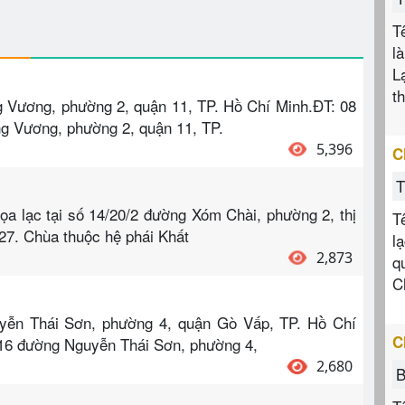
T
l
L
t
g Vương, phường 2, quận 11, TP. Hồ Chí Minh.ĐT: 08
ng Vương, phường 2, quận 11, TP.
5,396
C
T
ọa lạc tại số 14/20/2 đường Xóm Chài, phường 2, thị
T
27. Chùa thuộc hệ phái Khất
l
2,873
q
C
uyễn Thái Sơn, phường 4, quận Gò Vấp, TP. Hồ Chí
C
/16 đường Nguyễn Thái Sơn, phường 4,
2,680
B