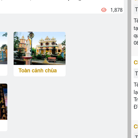
T
1,878
T
t
q
0
C
Toàn cảnh chùa
T
T
l
T
Đ
C
T