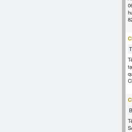
0
h
8
C
T
T
t
q
C
C
B
T
S