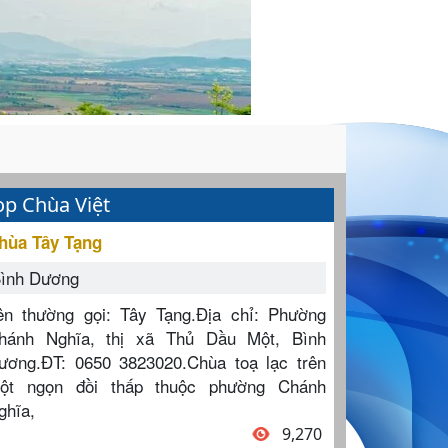
op Chùa Việt
hùa Tây Tạng
ình Dương
ên thường gọi: Tây Tạng.Địa chỉ: Phường
hánh Nghĩa, thị xã Thủ Dầu Một, Bình
ương.ĐT: 0650 3823020.Chùa toạ lạc trên
ột ngọn đồi thấp thuộc phường Chánh
ghĩa,
9,270