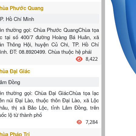
hùa Phước Quang
P. Hồ Chí Minh
ên thường gọi: Chùa Phước QuangChùa tọa
ạc tại số 400/7 đường Hoàng Bá Huân, xã
ân Thông Hội, huyện Củ Chi, TP. Hồ Chí
inh. ĐT: 08.8920499. Chùa thuộc hệ phái
8,422
hùa Đại Giác
âm Đồng
ên thường gọi: Chùa Đại GiácChùa tọa lạc
rên núi Đại Lào, thuộc thôn Đại Lào, xã Lộc
hâu, thị xã Bảo Lộc, tỉnh Lâm Đồng, trên
uốc lộ từ thành phố
7,284
hùa Pháp Trí