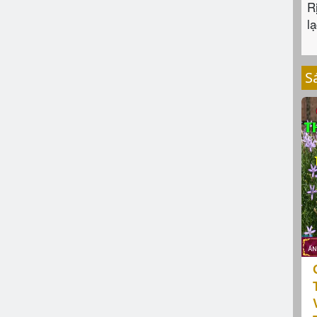
R
lạ
S