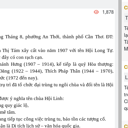
C
1,878
T
T
l
ng Tháng 8, phường An Thới, thành phố Cần Thơ. ĐT:
T
M
Thị Tám xây cất vào năm 1907 với tên Hội Long Tự.
 đây có con rạch cạn.
Khánh Hưng (1907 – 1914), kế tiếp là quý Hòa thượng:
C
Đăng (1922 – 1944), Thích Pháp Thân (1944 – 1970),
L
ức (1972 đến nay).
trì đã tổ chức đại trùng tu ngôi chùa và đổi tên là Hội
T
t
được ý nghĩa tên chùa Hội Linh:
C
g quy giác lộ,
q
 mê tâm.
g tiếp tục công việc trùng tu, bảo tồn các tượng cổ.
C
 là Di tích lịch sử – văn hóa quốc gia.