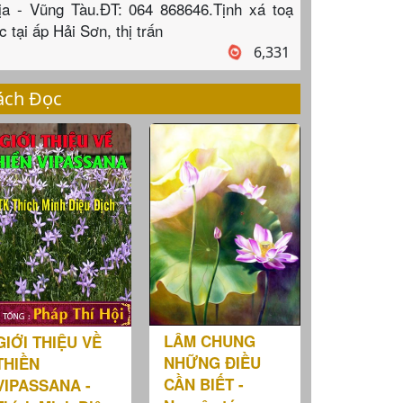
ịa - Vũng Tàu.ĐT: 064 868646.Tịnh xá toạ
c tại ấp Hải Sơn, thị trấn
6,331
ách Đọc
LÂM CHUNG
GIỚI THIỆU VỀ
NHỮNG ĐIỀU
THIỀN
CẦN BIẾT -
VIPASSANA -