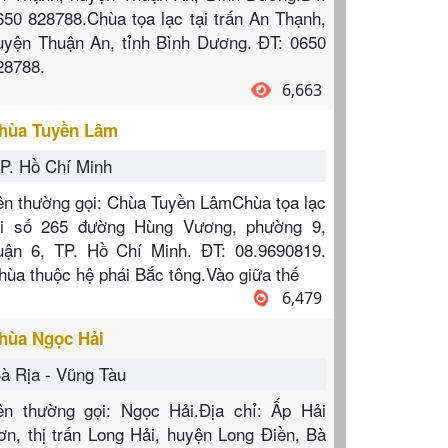
650 828788.Chùa tọa lạc tại trấn An Thạnh,
uyện Thuận An, tỉnh Bình Dương. ĐT: 0650
28788.
6,663
hùa Tuyền Lâm
P. Hồ Chí Minh
ên thường gọi: Chùa Tuyền LâmChùa tọa lạc
ại số 265 đường Hùng Vương, phường 9,
uận 6, TP. Hồ Chí Minh. ĐT: 08.9690819.
hùa thuộc hệ phái Bắc tông.Vào giữa thế
6,479
hùa Ngọc Hải
à Rịa - Vũng Tàu
ên thường gọi: Ngọc Hải.Địa chỉ: Ấp Hải
ơn, thị trấn Long Hải, huyện Long Điền, Bà