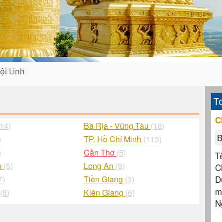
ội Linh
T
C
(14)
Bà Rịa - Vũng Tàu
(18)
B
)
TP. Hồ Chí Minh
(113)
)
Cần Thơ
(5)
T
p
(5)
Long An
(9)
C
D
7)
Tiền Giang
(3)
m
g
(8)
Kiên Giang
(6)
N