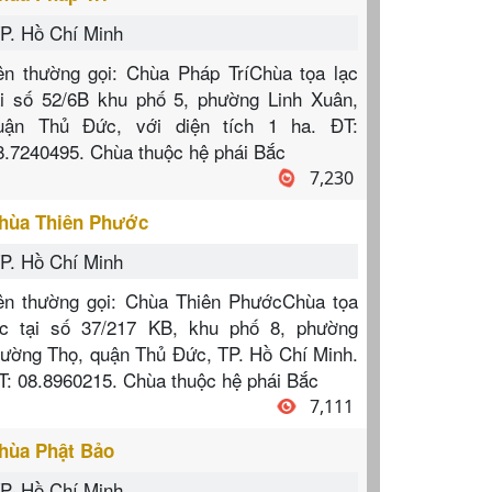
P. Hồ Chí Minh
ên thường gọi: Chùa Pháp TríChùa tọa lạc
ại số 52/6B khu phố 5, phường Linh Xuân,
uận Thủ Đức, với diện tích 1 ha. ĐT:
8.7240495. Chùa thuộc hệ phái Bắc
7,230
hùa Thiên Phước
P. Hồ Chí Minh
ên thường gọi: Chùa Thiên PhướcChùa tọa
ạc tại số 37/217 KB, khu phố 8, phường
rường Thọ, quận Thủ Đức, TP. Hồ Chí Minh.
T: 08.8960215. Chùa thuộc hệ phái Bắc
7,111
hùa Phật Bảo
P. Hồ Chí Minh