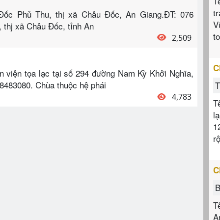
T
t
 Đốc Phủ Thu, thị xã Châu Đốc, An Giang.ĐT: 076
V
 thj xã Châu Đốc, tỉnh An
t
2,509
C
n viện tọa lạc tại số 294 đường Nam Kỳ Khởi Nghĩa,
.8483080. Chùa thuộc hệ phái
T
4,783
T
l
1
r
C
B
T
A