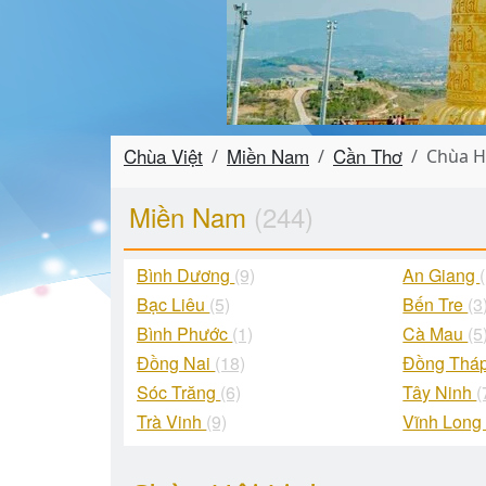
Chùa Việt
Miền Nam
Cần Thơ
Chùa H
Miền Nam
(244)
Bình Dương
(9)
An Giang
Bạc Liêu
(5)
Bến Tre
(3
Bình Phước
(1)
Cà Mau
(5
Đồng Nai
(18)
Đồng Thá
Sóc Trăng
(6)
Tây Ninh
(
Trà Vinh
(9)
Vĩnh Lon