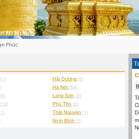
ạn Phúc
T
C
(11)
Hải Dương
(6)
B
)
Hà Nội
(54)
(5)
Lạng Sơn
(3)
T
(10)
Phú Thọ
(2)
C
D
(1)
Thái Nguyên
(1)
m
)
Ninh Bình
(3)
N