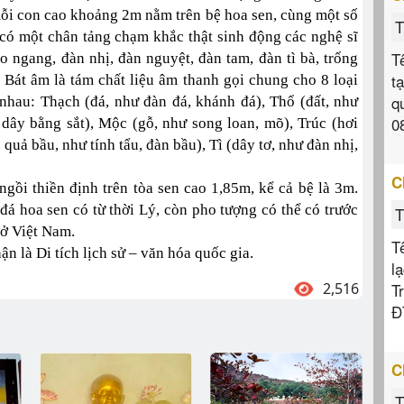
n, mỗi con cao khoảng 2m nằm trên bệ hoa sen, cùng một số
T
, có một chân tảng chạm khắc thật sinh động các nghệ sĩ
T
o ngang, đàn nhị, đàn nguyệt, đàn tam, đàn tì bà, trống
t
 Bát âm là tám chất liệu âm thanh gọi chung cho 8 loại
q
 nhau: Thạch (đá, như đàn đá, khánh đá), Thổ (đất, như
0
 dây bằng sắt), Mộc (gỗ, như song loan, mõ), Trúc (hơi
 quả bầu, như tính tẩu, đàn bầu), Tì (dây tơ, như đàn nhị,
C
ngồi thiền định trên tòa sen cao 1,85m, kể cả bệ là 3m.
á hoa sen có từ thời Lý, còn pho tượng có thể có trước
T
 ở Việt Nam.
T
 là Di tích lịch sử – văn hóa quốc gia.
l
2,516
T
Đ
C
T