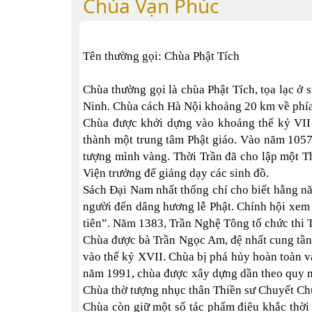
Chùa Vạn Phúc
Tên thường gọi: Chùa Phật Tích
Chùa thường gọi là chùa Phật Tích, tọa lạc ở 
Ninh. Chùa cách Hà Nội khoảng 20 km về phía
Chùa được khởi dựng vào khoảng thế kỷ VII 
thành một trung tâm Phật giáo. Vào năm 105
tượng mình vàng. Thời Trần đã cho lập một T
Viện trưởng để giảng dạy các sinh đồ.
Sách Đại Nam nhất thống chí cho biết hằng n
người đến dâng hương lễ Phật. Chính hội xem
tiên”. Năm 1383, Trần Nghệ Tông tổ chức thi T
Chùa được bà Trần Ngọc Am, đệ nhất cung tầ
vào thế kỷ XVII. Chùa bị phá hủy hoàn toàn 
năm 1991, chùa được xây dựng dần theo quy m
Chùa thờ tượng nhục thân Thiền sư Chuyết Ch
Chùa còn giữ một số tác phẩm điêu khắc thời 