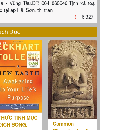
ịa - Vũng Tàu.ĐT: 064 868646.Tịnh xá toạ
c tại ấp Hải Sơn, thị trấn
6,327
ách Đọc
THỨC TỈNH MỤC
Common
ĐÍCH SỐNG,