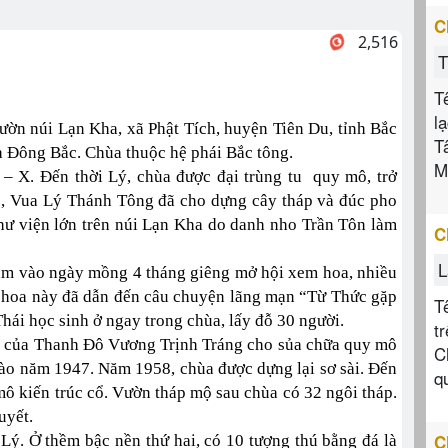
C
2,516
T
T
l
sườn núi Lạn Kha, xã Phật Tích, huyện Tiên Du, tỉnh Bắc
T
 Đông Bắc. Chùa thuộc hệ phái Bắc tông.
M
– X. Đến thời Lý, chùa được đại trùng tu quy mô, trở
7, Vua Lý Thánh Tông đã cho dựng cây tháp và đúc pho
hư viện lớn trên núi Lạn Kha do danh nho Trần Tôn làm
C
L
ăm vào ngày mồng 4 tháng giêng mở hội xem hoa, nhiều
 hoa này đã dẫn đến câu chuyện lãng mạn “Từ Thức gặp
T
hái học sinh ở ngay trong chùa, lấy đỗ 30 người.
t
n của Thanh Đô Vương Trịnh Tráng cho sủa chữa quy mô
C
vào năm 1947. Năm 1958, chùa được dựng lại sơ sài. Đến
q
ô kiến trúc cổ. Vườn tháp mộ sau chùa có 32 ngôi tháp.
uyết.
C
Lý. Ở thềm bậc nền thứ hai, có 10 tượng thú bằng đá là