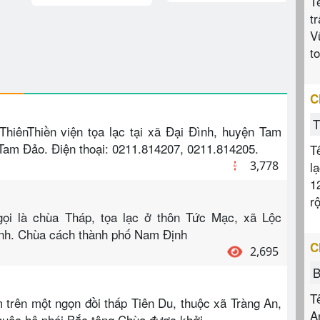
T
t
V
t
C
T
ThiênThiền viện tọa lạc tại xã Đại Đình, huyện Tam
 Tam Đảo. Điện thoại: 0211.814207, 0211.814205.
T
l
3,778
1
r
ọi là chùa Tháp, tọa lạc ở thôn Tức Mạc, xã Lộc
ịnh. Chùa cách thành phố Nam Định
C
2,695
B
T
rên một ngọn đồi thấp Tiên Du, thuộc xã Tràng An,
A
huộc hệ phái Bắc tông.Chùa được khởi