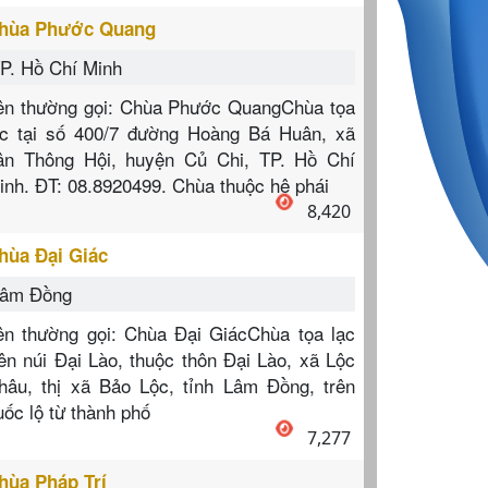
hùa Phước Quang
P. Hồ Chí Minh
ên thường gọi: Chùa Phước QuangChùa tọa
ạc tại số 400/7 đường Hoàng Bá Huân, xã
ân Thông Hội, huyện Củ Chi, TP. Hồ Chí
inh. ĐT: 08.8920499. Chùa thuộc hệ phái
8,420
hùa Đại Giác
âm Đồng
ên thường gọi: Chùa Đại GiácChùa tọa lạc
rên núi Đại Lào, thuộc thôn Đại Lào, xã Lộc
hâu, thị xã Bảo Lộc, tỉnh Lâm Đồng, trên
uốc lộ từ thành phố
7,277
hùa Pháp Trí