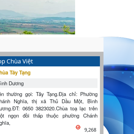
op Chùa Việt
hùa Tây Tạng
ình Dương
ên thường gọi: Tây Tạng.Địa chỉ: Phường
hánh Nghĩa, thị xã Thủ Dầu Một, Bình
ương.ĐT: 0650 3823020.Chùa toạ lạc trên
ột ngọn đồi thấp thuộc phường Chánh
ghĩa,
9,268