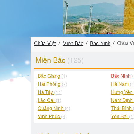
Chùa Việt
Miền Bắc
Bắc Ninh
Chùa V
Miền Bắc
(125)
Bắc Giang
(1)
Bắc Ninh
Hải Phòng
(7)
Hà Nam
(1
Hà Tây
(11)
Hưng Yên
Lào Cai
(1)
Nam Định
Quảng Ninh
(4)
Thái Bình
Vĩnh Phúc
(3)
Yên Bái
(1