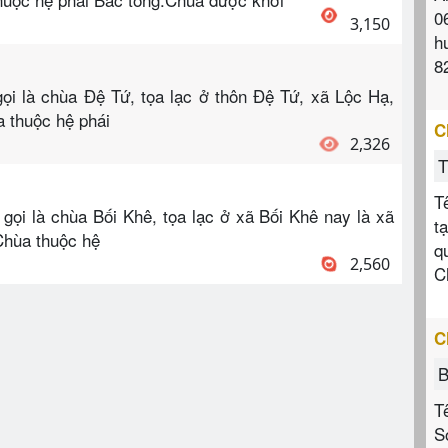
0
3,150
h
8
i là chùa Đệ Tứ, tọa lạc ở thôn Đệ Tứ, xã Lộc Hạ,
 thuộc hệ phái
C
2,326
T
T
ọi là chùa Bối Khê, tọa lạc ở xã Bối Khê nay là xã
t
Chùa thuộc hệ
q
2,560
C
C
B
T
S