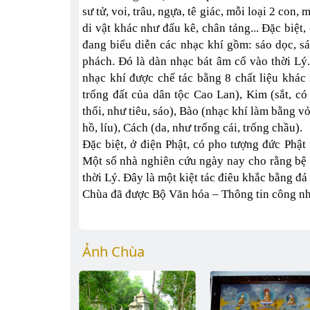
sư tử, voi, trâu, ngựa, tê giác, mỗi loại 2 co
di vật khác như đấu kê, chân tảng... Đặc biệt
đang biểu diễn các nhạc khí gồm: sáo dọc, sá
phách. Đó là dàn nhạc bát âm cổ vào thời Lý.
nhạc khí được chế tác bằng 8 chất liệu khác
trống đất của dân tộc Cao Lan), Kim (sắt, có
thổi, như tiêu, sáo), Bào (nhạc khí làm bằng vỏ
hồ, líu), Cách (da, như trống cái, trống chầu).
Đặc biệt, ở điện Phật, có pho tượng đức Phật 
Một số nhà nghiên cứu ngày nay cho rằng bệ đ
thời Lý. Đây là một kiệt tác điêu khắc bằng đá
Chùa đã được Bộ Văn hóa – Thông tin công nhận
Ảnh Chùa