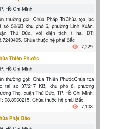
P. Hồ Chí Minh
ên thường gọi: Chùa Pháp TríChùa tọa lạc
ại số 52/6B khu phố 5, phường Linh Xuân,
uận Thủ Đức, với diện tích 1 ha. ĐT:
8.7240495. Chùa thuộc hệ phái Bắc
7,229
hùa Thiên Phước
P. Hồ Chí Minh
ên thường gọi: Chùa Thiên PhướcChùa tọa
ạc tại số 37/217 KB, khu phố 8, phường
rường Thọ, quận Thủ Đức, TP. Hồ Chí Minh.
T: 08.8960215. Chùa thuộc hệ phái Bắc
7,108
hùa Phật Bảo
P. Hồ Chí Minh