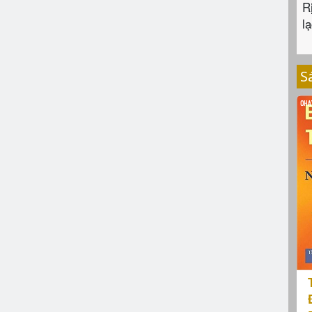
R
lạ
S