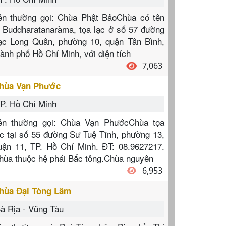
ên thường gọi: Chùa Phật BảoChùa có tên
à Buddharatanaràma, tọa lạc ở số 57 đường
ạc Long Quân, phường 10, quận Tân Bình,
hành phố Hồ Chí Minh, với diện tích
7,063
hùa Vạn Phước
P. Hồ Chí Minh
ên thường gọi: Chùa Vạn PhướcChùa tọa
ạc tại số 55 đường Sư Tuệ Tĩnh, phường 13,
uận 11, TP. Hồ Chí Minh. ĐT: 08.9627217.
hùa thuộc hệ phái Bắc tông.Chùa nguyên
6,953
hùa Đại Tòng Lâm
à Rịa - Vũng Tàu