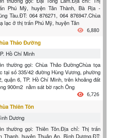
ên thường gọi: Đại Tòng Lâm.Địa chỉ: Thị
rấn Phú Mỹ, huyện Tân Thành, Bà Rịa -
ũng Tàu.ĐT: 064 876271, 064 876947.Chùa
oạ lạc ở thị trấn Phú Mỹ, huyện Tân
6,880
hùa Thảo Đường
P. Hồ Chí Minh
ên thường gọi: Chùa Thảo ĐườngChùa tọa
ạc tại số 335/42 đường Hùng Vương, phường
2, quận 6, TP. Hồ Chí Minh, trên khoảng đất
ộng 900m2 nằm sát bờ rạch Ông
6,726
hùa Thiên Tôn
ình Dương
ên thường gọi: Thiên Tôn.Địa chỉ: Thị trấn
n Thạnh, huyện Thuận An, Bình Dương.ĐT: