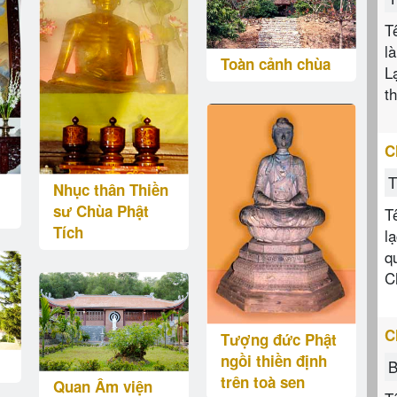
T
l
Toàn cảnh chùa
L
t
C
T
Nhục thân Thiền
sư Chùa Phật
T
Tích
l
q
C
C
Tượng đức Phật
ngồi thiền định
B
trên toà sen
Quan Âm viện