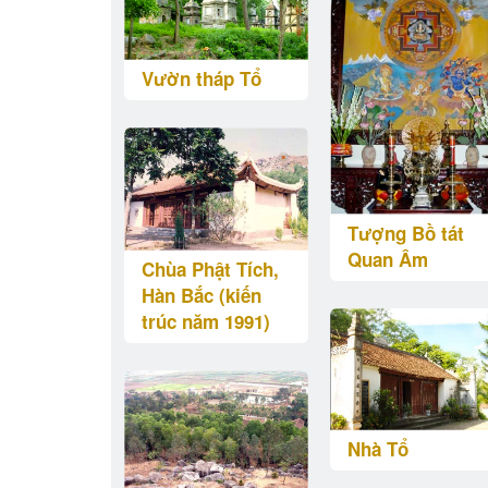
Vườn tháp Tổ
Tượng Bồ tát
Quan Âm
Chùa Phật Tích,
Hàn Bắc (kiến
trúc năm 1991)
Nhà Tổ