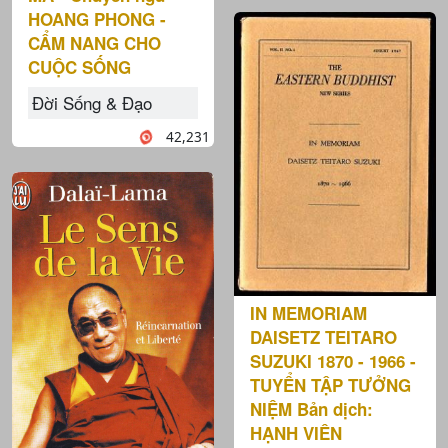
HOANG PHONG -
CẨM NANG CHO
CUỘC SỐNG
Đời Sống & Đạo
42,231
IN MEMORIAM
DAISETZ TEITARO
SUZUKI 1870 - 1966 -
TUYỂN TẬP TƯỞNG
NIỆM Bản dịch:
HẠNH VIÊN