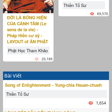
Thiền Tổ Sư
69,570
ĐỜI LÀ BÓNG HIỆN
CỦA CẢNH TÂM (Le
sens de la vie) -
Pháp Hiền cư sỹ -
LAYOUT of ÂN PHẬT
Phật Học Tham Khảo
20,189
Bài Viết
Song of Enlightenment - Yung-chia Hsuan-chueh
Thiền Tổ Sư
1,654