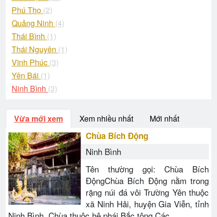
Phú Thọ
(2)
Quảng Ninh
(4)
Thái Bình
(1)
Thái Nguyên
(1)
Vĩnh Phúc
(3)
Yên Bái
(1)
Ninh Bình
(3)
Vừa mới xem
Xem nhiều nhất
Mới nhất
Chùa Bích Động
Ninh Bình
Tên thường gọi: Chùa Bích
ĐộngChùa Bích Động nằm trong
rặng núi đá vôi Trường Yên thuộc
xã Ninh Hải, huyện Gia Viễn, tỉnh
Ninh Bình. Chùa thuộc hệ phái Bắc tông.Các