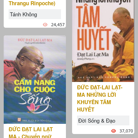
Thrangu Rinpoche)
Tánh Không
24,457
ĐỨC ĐẠT-LAI LẠT-
MA NHỮNG LỜI
KHUYÊN TÂM
HUYẾT
Đời Sống & Đạo
ĐỨC ĐẠT LAI LẠT
37,070
MA - Chuyển ngữ