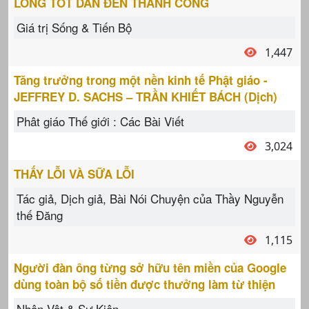
LÒNG TỐT DẪN ĐẾN THÀNH CÔNG
Giá trị Sống & Tiến Bộ
1,447
Tăng trưởng trong một nền kinh tế Phật giáo -
JEFFREY D. SACHS – TRẦN KHIẾT BÁCH (Dịch)
Phât giáo Thế giới : Các Bài Viết
3,024
THẤY LỖI VÀ SỮA LỖI
Tác giả, Dịch giả, Bài Nói Chuyện của Thầy Nguyễn
thế Đăng
1,115
Người đàn ông từng sở hữu tên miền của Google
dùng toàn bộ số tiền được thưởng làm từ thiện
Nhân Vật & Sự Kiện