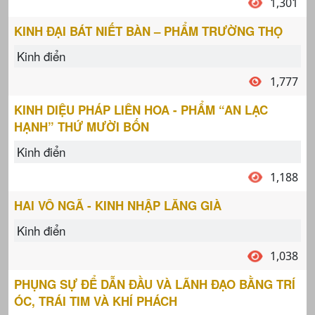
1,301
KINH ĐẠI BÁT NIẾT BÀN – PHẨM TRƯỜNG THỌ
Kinh điển
1,777
KINH DIỆU PHÁP LIÊN HOA - PHẨM “AN LẠC
HẠNH” THỨ MƯỜI BỐN
Kinh điển
1,188
HAI VÔ NGÃ - KINH NHẬP LĂNG GIÀ
Kinh điển
1,038
PHỤNG SỰ ĐỂ DẪN ĐẦU VÀ LÃNH ĐẠO BẰNG TRÍ
ÓC, TRÁI TIM VÀ KHÍ PHÁCH