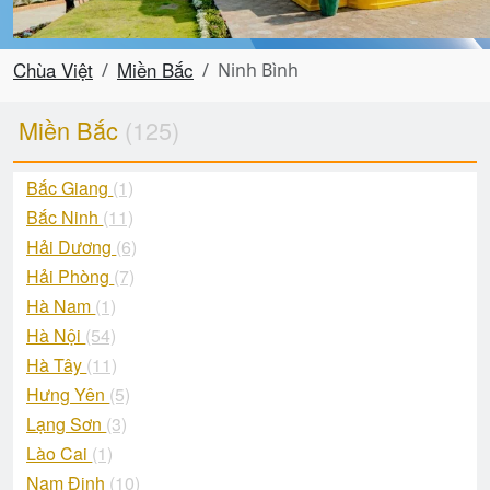
Chùa Việt
Miền Bắc
Ninh Bình
Miền Bắc
(125)
Bắc Giang
(1)
Bắc Ninh
(11)
Hải Dương
(6)
Hải Phòng
(7)
Hà Nam
(1)
Hà Nội
(54)
Hà Tây
(11)
Hưng Yên
(5)
Lạng Sơn
(3)
Lào Cai
(1)
Nam Định
(10)